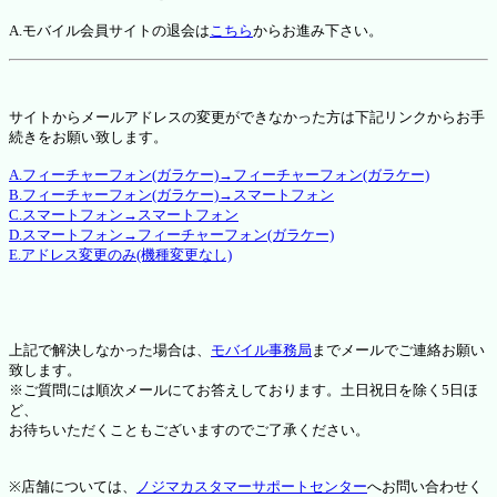
A.モバイル会員サイトの退会は
こちら
からお進み下さい。
サイトからメールアドレスの変更ができなかった方は下記リンクからお手
続きをお願い致します。
A.フィーチャーフォン(ガラケー)→フィーチャーフォン(ガラケー)
B.フィーチャーフォン(ガラケー)→スマートフォン
C.スマートフォン→スマートフォン
D.スマートフォン→フィーチャーフォン(ガラケー)
E.アドレス変更のみ(機種変更なし)
上記で解決しなかった場合は、
モバイル事務局
までメールでご連絡お願い
致します。
※ご質問には順次メールにてお答えしております。土日祝日を除く5日ほ
ど、
お待ちいただくこともございますのでご了承ください。
※店舗については、
ノジマカスタマーサポートセンター
へお問い合わせく