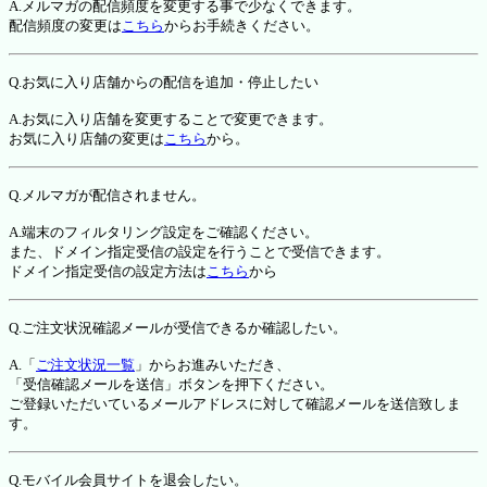
A.メルマガの配信頻度を変更する事で少なくできます。
配信頻度の変更は
こちら
からお手続きください。
Q.お気に入り店舗からの配信を追加・停止したい
A.お気に入り店舗を変更することで変更できます。
お気に入り店舗の変更は
こちら
から。
Q.メルマガが配信されません。
A.端末のフィルタリング設定をご確認ください。
また、ドメイン指定受信の設定を行うことで受信できます。
ドメイン指定受信の設定方法は
こちら
から
Q.ご注文状況確認メールが受信できるか確認したい。
A.「
ご注文状況一覧
」からお進みいただき、
「受信確認メールを送信」ボタンを押下ください。
ご登録いただいているメールアドレスに対して確認メールを送信致しま
す。
Q.モバイル会員サイトを退会したい。