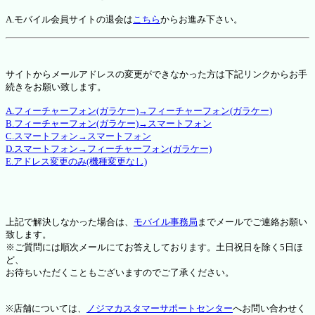
A.モバイル会員サイトの退会は
こちら
からお進み下さい。
サイトからメールアドレスの変更ができなかった方は下記リンクからお手
続きをお願い致します。
A.フィーチャーフォン(ガラケー)→フィーチャーフォン(ガラケー)
B.フィーチャーフォン(ガラケー)→スマートフォン
C.スマートフォン→スマートフォン
D.スマートフォン→フィーチャーフォン(ガラケー)
E.アドレス変更のみ(機種変更なし)
上記で解決しなかった場合は、
モバイル事務局
までメールでご連絡お願い
致します。
※ご質問には順次メールにてお答えしております。土日祝日を除く5日ほ
ど、
お待ちいただくこともございますのでご了承ください。
※店舗については、
ノジマカスタマーサポートセンター
へお問い合わせく