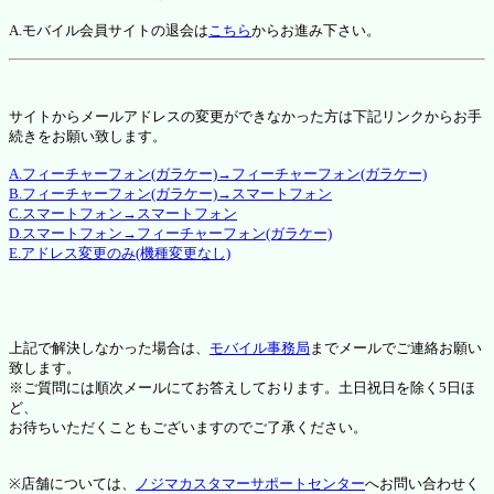
A.モバイル会員サイトの退会は
こちら
からお進み下さい。
サイトからメールアドレスの変更ができなかった方は下記リンクからお手
続きをお願い致します。
A.フィーチャーフォン(ガラケー)→フィーチャーフォン(ガラケー)
B.フィーチャーフォン(ガラケー)→スマートフォン
C.スマートフォン→スマートフォン
D.スマートフォン→フィーチャーフォン(ガラケー)
E.アドレス変更のみ(機種変更なし)
上記で解決しなかった場合は、
モバイル事務局
までメールでご連絡お願い
致します。
※ご質問には順次メールにてお答えしております。土日祝日を除く5日ほ
ど、
お待ちいただくこともございますのでご了承ください。
※店舗については、
ノジマカスタマーサポートセンター
へお問い合わせく