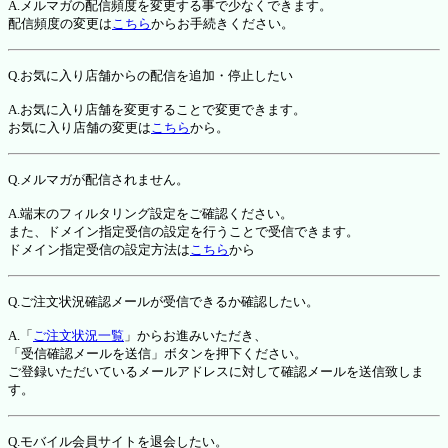
A.メルマガの配信頻度を変更する事で少なくできます。
配信頻度の変更は
こちら
からお手続きください。
Q.お気に入り店舗からの配信を追加・停止したい
A.お気に入り店舗を変更することで変更できます。
お気に入り店舗の変更は
こちら
から。
Q.メルマガが配信されません。
A.端末のフィルタリング設定をご確認ください。
また、ドメイン指定受信の設定を行うことで受信できます。
ドメイン指定受信の設定方法は
こちら
から
Q.ご注文状況確認メールが受信できるか確認したい。
A.「
ご注文状況一覧
」からお進みいただき、
「受信確認メールを送信」ボタンを押下ください。
ご登録いただいているメールアドレスに対して確認メールを送信致しま
す。
Q.モバイル会員サイトを退会したい。