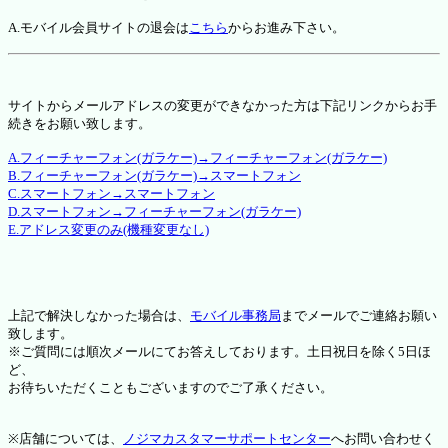
A.モバイル会員サイトの退会は
こちら
からお進み下さい。
サイトからメールアドレスの変更ができなかった方は下記リンクからお手
続きをお願い致します。
A.フィーチャーフォン(ガラケー)→フィーチャーフォン(ガラケー)
B.フィーチャーフォン(ガラケー)→スマートフォン
C.スマートフォン→スマートフォン
D.スマートフォン→フィーチャーフォン(ガラケー)
E.アドレス変更のみ(機種変更なし)
上記で解決しなかった場合は、
モバイル事務局
までメールでご連絡お願い
致します。
※ご質問には順次メールにてお答えしております。土日祝日を除く5日ほ
ど、
お待ちいただくこともございますのでご了承ください。
※店舗については、
ノジマカスタマーサポートセンター
へお問い合わせく