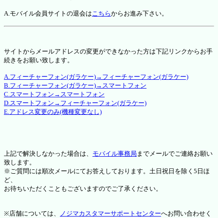
A.モバイル会員サイトの退会は
こちら
からお進み下さい。
サイトからメールアドレスの変更ができなかった方は下記リンクからお手
続きをお願い致します。
A.フィーチャーフォン(ガラケー)→フィーチャーフォン(ガラケー)
B.フィーチャーフォン(ガラケー)→スマートフォン
C.スマートフォン→スマートフォン
D.スマートフォン→フィーチャーフォン(ガラケー)
E.アドレス変更のみ(機種変更なし)
上記で解決しなかった場合は、
モバイル事務局
までメールでご連絡お願い
致します。
※ご質問には順次メールにてお答えしております。土日祝日を除く5日ほ
ど、
お待ちいただくこともございますのでご了承ください。
※店舗については、
ノジマカスタマーサポートセンター
へお問い合わせく