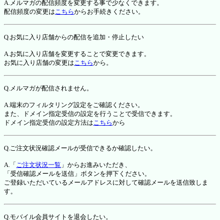
A.メルマガの配信頻度を変更する事で少なくできます。
配信頻度の変更は
こちら
からお手続きください。
Q.お気に入り店舗からの配信を追加・停止したい
A.お気に入り店舗を変更することで変更できます。
お気に入り店舗の変更は
こちら
から。
Q.メルマガが配信されません。
A.端末のフィルタリング設定をご確認ください。
また、ドメイン指定受信の設定を行うことで受信できます。
ドメイン指定受信の設定方法は
こちら
から
Q.ご注文状況確認メールが受信できるか確認したい。
A.「
ご注文状況一覧
」からお進みいただき、
「受信確認メールを送信」ボタンを押下ください。
ご登録いただいているメールアドレスに対して確認メールを送信致しま
す。
Q.モバイル会員サイトを退会したい。