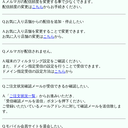
A.メルマガの配信頻度を変更する事で少なくできます。
配信頻度の変更は
こちら
からお手続きください。
Q.お気に入り店舗からの配信を追加・停止したい
A.お気に入り店舗を変更することで変更できます。
お気に入り店舗の変更は
こちら
から。
Q.メルマガが配信されません。
A.端末のフィルタリング設定をご確認ください。
また、ドメイン指定受信の設定を行うことで受信できます。
ドメイン指定受信の設定方法は
こちら
から
Q.ご注文状況確認メールが受信できるか確認したい。
A.「
ご注文状況一覧
」からお進みいただき、
「受信確認メールを送信」ボタンを押下ください。
ご登録いただいているメールアドレスに対して確認メールを送信致しま
す。
Q.モバイル会員サイトを退会したい。