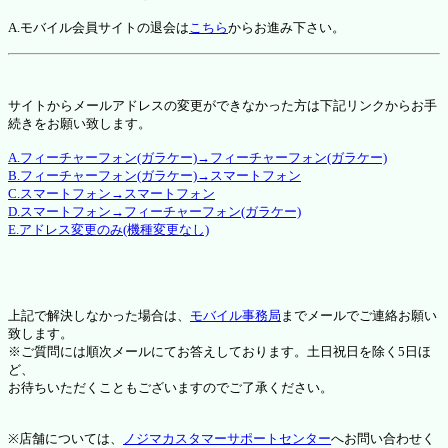
A.モバイル会員サイトの退会は
こちら
からお進み下さい。
サイトからメールアドレスの変更ができなかった方は下記リンクからお手
続きをお願い致します。
A.フィーチャーフォン(ガラケー)→フィーチャーフォン(ガラケー)
B.フィーチャーフォン(ガラケー)→スマートフォン
C.スマートフォン→スマートフォン
D.スマートフォン→フィーチャーフォン(ガラケー)
E.アドレス変更のみ(機種変更なし)
上記で解決しなかった場合は、
モバイル事務局
までメールでご連絡お願い
致します。
※ご質問には順次メールにてお答えしております。土日祝日を除く5日ほ
ど、
お待ちいただくこともございますのでご了承ください。
※店舗については、
ノジマカスタマーサポートセンター
へお問い合わせく