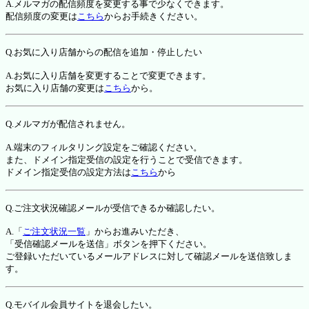
A.メルマガの配信頻度を変更する事で少なくできます。
配信頻度の変更は
こちら
からお手続きください。
Q.お気に入り店舗からの配信を追加・停止したい
A.お気に入り店舗を変更することで変更できます。
お気に入り店舗の変更は
こちら
から。
Q.メルマガが配信されません。
A.端末のフィルタリング設定をご確認ください。
また、ドメイン指定受信の設定を行うことで受信できます。
ドメイン指定受信の設定方法は
こちら
から
Q.ご注文状況確認メールが受信できるか確認したい。
A.「
ご注文状況一覧
」からお進みいただき、
「受信確認メールを送信」ボタンを押下ください。
ご登録いただいているメールアドレスに対して確認メールを送信致しま
す。
Q.モバイル会員サイトを退会したい。