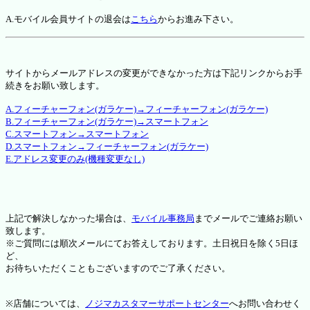
A.モバイル会員サイトの退会は
こちら
からお進み下さい。
サイトからメールアドレスの変更ができなかった方は下記リンクからお手
続きをお願い致します。
A.フィーチャーフォン(ガラケー)→フィーチャーフォン(ガラケー)
B.フィーチャーフォン(ガラケー)→スマートフォン
C.スマートフォン→スマートフォン
D.スマートフォン→フィーチャーフォン(ガラケー)
E.アドレス変更のみ(機種変更なし)
上記で解決しなかった場合は、
モバイル事務局
までメールでご連絡お願い
致します。
※ご質問には順次メールにてお答えしております。土日祝日を除く5日ほ
ど、
お待ちいただくこともございますのでご了承ください。
※店舗については、
ノジマカスタマーサポートセンター
へお問い合わせく