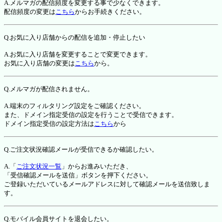
A.メルマガの配信頻度を変更する事で少なくできます。
配信頻度の変更は
こちら
からお手続きください。
Q.お気に入り店舗からの配信を追加・停止したい
A.お気に入り店舗を変更することで変更できます。
お気に入り店舗の変更は
こちら
から。
Q.メルマガが配信されません。
A.端末のフィルタリング設定をご確認ください。
また、ドメイン指定受信の設定を行うことで受信できます。
ドメイン指定受信の設定方法は
こちら
から
Q.ご注文状況確認メールが受信できるか確認したい。
A.「
ご注文状況一覧
」からお進みいただき、
「受信確認メールを送信」ボタンを押下ください。
ご登録いただいているメールアドレスに対して確認メールを送信致しま
す。
Q.モバイル会員サイトを退会したい。