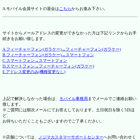
A.モバイル会員サイトの退会は
こちら
からお進み下さい。
サイトからメールアドレスの変更ができなかった方は下記リンクからお手
続きをお願い致します。
A.フィーチャーフォン(ガラケー)→フィーチャーフォン(ガラケー)
B.フィーチャーフォン(ガラケー)→スマートフォン
C.スマートフォン→スマートフォン
D.スマートフォン→フィーチャーフォン(ガラケー)
E.アドレス変更のみ(機種変更なし)
上記で解決しなかった場合は、
モバイル事務局
までメールでご連絡お願い
致します。
※ご質問には順次メールにてお答えしております。土日祝日を除く5日ほ
ど、
お待ちいただくこともございますのでご了承ください。
※店舗については、
ノジマカスタマーサポートセンター
へお問い合わせく