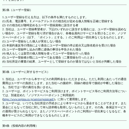
第2条（ユーザー登録）
1.ユーザー登録を行える方は、以下の条件を満たすものとします。
(1) 氏名、電話番号、Ｅメールアドレスその他当社が定める個人情報を正確に登録する
(2) その他当社が随時定めるユーザー登録資格に該当する者
2. 当社は、ユーザー登録希望者が、下記のいずれかに該当する場合には、ユーザー登録を認めな
い場合や、ユーザー登録を取り消す場合があり、各種会員向けサービスを受けることや、ノジマ
スーパーポイント（以下、「ポイント」とする。）のご利用は一切出来なくなるものとします。
(1) ユーザー登録をした個人が実在しない場合
(2) 本規約違反等の理由により過去にユーザー登録の停止処分又は除名処分を受けた場合
(3) ユーザー登録申し込みの際に虚偽の事項を申告された場合
(4) 他人もしくは架空の個人情報を使ってユーザー登録を行った場合
(5) ユーザー登録者が既にユーザーである場合（二重登録を行ったとき）
(6) 当社所定の審査の結果、ユーザーとして登録するのが適当ではないと当社が判断した場合
第3条（ユーザーに対するサービス）
1. 当社は、ユーザーから本サービスの利用料金をいただきません。ただし利用にあたっての通信
費用はユーザーの負担とします。また当社への接続中、回線の都合等で接続が中断した場合に
も、当社では一切の責任を負いません。
2. ユーザーは、ポイントサービスをご利用頂けます。ポイントサービス等のご利用方法等につい
ては、別途定めた『ノジマスーパーポイントご利用規約
(
https://www.nojima.co.jp/service/pointcard/
)』に則って運用致します。
3. ユーザーは、いつでも当社所定の手続きにより本サービスから退会することができます。また
退会にともなって当社に対して何ら請求権も取得しないものとします。その為、各保証サービス
の適用が受けられなくなり、またノジマスーパーポイントのご利用が一切出来なくなるなど、各
種本サービスのご利用ができなくなるものとします。
第4条（投稿内容の利用権）