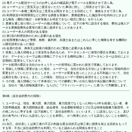
(3) 電子メール配信サービスのお申し込みの確認及び電子メールを配信させて頂く為。
(4) ユーザーよりご意見又はご提言をいただいた事項に対し、ご回答させて頂く為。
(5) ユーザーへ各種ご案内又はご意見をお聞きすることを目的として、連絡をさせて頂く為。
(6) 利用状況や利用環境などに関する調査を実施や、業務提携をした施設等や社内向けにさまざ
まな報告（属性の集計・分析等個人を特定できない様式に限る）を行うため
2. 業務を通じ知り得たユーザーの個人情報について、以下の各号に該当する場合、弊社は個人デ
ータを業務提携先企業等の第三者に提供することがあります。
(1) ユーザー本人の同意がある場合
(2) 第1項の利用目的のために必要のある場合
(3) 犯罪捜査の為など警察、検察、裁判所、弁護士会またはこれらに準じた権限を有する機関か
ら開示請求があった場合
(4) 会員の生命、身体又は財産の保護のために緊急に必要がある場合
3. 収集した個人情報をより安全性を高めるため、データセンターに保管の委託を実施しておりま
すが、データセンターでは個人情報にアクセスする権利は無く、又データセンターは当社により
定期的に監督をしております。
データ処理の委託を当社のセキュリティーの管理化に置かれた状況で実施しております。
4. 登録した情報に変更があった場合、ユーザーは、当社が定める方法により速やかに登録内容の
変更を行っていただくものとします。ユーザーが変更を怠ったことによる不利益について、当社
は責任を負いません。また、この場合、当社はユーザー登録を抹消することがあります。
5. その他、個人情報について本条項についての解釈に争いが出た場合や未記載の事項について
は、当社の『個人情報保護方針』ならびに『プライバシーポリシー』に基づいて判断致します。
第8条（反社会的勢力の排除）
1. ユーザーは、現在、暴力団、暴力団員、暴力団員でなくなった時から5年を経過しない者、暴
力団準構成員、暴力団関係企業、総会屋等、社会運動等標ぼうゴロ又は特殊知能暴力集団等、そ
の他これらに準ずる者（以下総称して「反社会的勢力」といいます。）に該当しないこと、及び
次の各号のいずれにも該当しないことを表明し、かつ将来にわたっても該当しないことを確約し
ます。
(1) 自己、自社若しくは第三者の不正の利益を図る目的又は第三者に損害を加える目的をもって
する等、不当に反社会的勢力を利用していると認められる関係を有すること