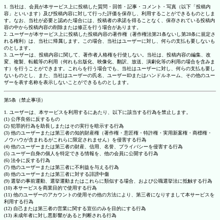
1. 当社は、会員が本サービス上に投稿した質問・回答・記事・コメント・写真（以下「投稿内
容」といいます）及び投稿内容に対して行った評価を保存し、利用することができるものとしま
す。なお、当社が必要と認めた場合には、投稿者の承諾を得ることなく、保存されている投稿内
容の中から投稿内容の削除または修正を行う場合があります。
2. ユーザーが本サービス上に投稿した投稿内容の著作権（著作権法第21条ないし第28条に規定さ
れる権利）は、当社に帰属します。この場合、当社はユーザーに対し、何らの支払も要しないも
のとします。
3. ユーザーは、投稿内容に関して、著作者人格権を行使しない。当社は、投稿内容の編集、改
変、複製、転載等の利用（何れも出版化、映像化、翻訳、放送、演劇化等の利用の場合を含みま
す）を行うことができます。これらを行う場合でも、当社はユーザーに対し、何らの支払も要し
ないものとし、また、当社はユーザーの氏名、ユーザーIDまたはハンドルネーム、その他のユー
ザーを表す名称を表示しないことができるものとします。
第5条（禁止事項）
1. ユーザーは、本サービスを利用するにあたり、以下に該当する行為を禁止します。
(1) 公序良俗に反するもの
(2) 犯罪的行為を助長しまたはその実行を暗示する行為
(3) 他のユーザーまたは第三者の知的財産権（著作権・意匠権・特許権・実用新案権・商標権・
ノウハウが含まれるがこれらに限定されません）を侵害する行為
(4) 他のユーザーまたは第三者の財産、信用、名誉、プライバシーを侵害する行為
(5) ユーザー自身の個人を特定できる情報を、他の会員に公開する行為
(6) 法令に反する行為
(7) 他のユーザーまたは第三者に不利益を与える行為
(8) 他のユーザーまたは第三者に対する誹謗中傷
(9) 選挙の事前運動、選挙運動またはこれらに類似する場合、および公職選挙法に抵触する行為
(10) 本サービスを商業目的で使用する行為
(11) 他のユーザーのアカウントの使用その他の方法により、第三者になりすまして本サービスを
利用する行為
(12) 自己または第三者の営業に関する宣伝のみを目的にする行為
(13) 未成年者に対し悪影響があると判断される行為