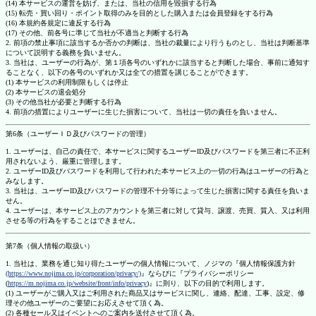
(14) 本サービスの運営を妨げ、または、当社の信用を毀損する行為
(15) 転売・買い回り・ポイント取得のみを目的とした購入または会員登録をする行為
(16) 本規約各規定に違反する行為
(17) その他、前各号に準じて当社が不適当と判断する行為
2. 前項の禁止事項に該当するか否かの判断は、当社の裁量により行うものとし、当社は判断基準
について説明する義務を負いません。
3. 当社は、ユーザーの行為が、第１項各号のいずれかに該当すると判断した場合、事前に通知す
ることなく、以下の各号のいずれか又は全ての措置を講じることができます。
(1) 本サービスの利用制限もしくは停止
(2) 本サービスの退会処分
(3) その他当社が必要と判断する行為
4. 前項の措置によりユーザーに生じた損害について、当社は一切の責任を負いません。
第6条（ユーザーＩＤ及びパスワードの管理）
1. ユーザーは、自己の責任で、本サービスに関するユーザーID及びパスワードを第三者に不正利
用されないよう、厳重に管理します。
2. ユーザーID及びパスワードを利用して行われた本サービス上の一切の行為はユーザーの行為と
みなします。
3. 当社は、ユーザーID及びパスワードの管理不十分等によって生じた損害に関する責任を負いま
せん。
4. ユーザーは、本サービス上のアカウントを第三者に対して貸与、譲渡、売買、質入、又は利用
させる等の行為をすることはできません。
第7条（個人情報の取扱い）
1. 当社は、業務を通じ知り得たユーザーの個人情報について、ノジマの『個人情報保護方針
(https://www.nojima.co.jp/corporation/privacy/)
』ならびに『プライバシーポリシー
(
https://m.nojima.co.jp/website/front/info/privacy
)』に則り、以下の目的で利用します。
(1) ユーザーがご購入又はご利用された商品又はサービスに関し、連絡、配達、工事、設定、修
理その他ユーザーのご要望にお応えさせて頂く為。
(2) 各種セール又はイベントへのご案内を送付させて頂く為。