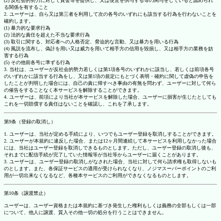
(2) 反社会的勢力に対して資金等を提供し、又は便宜を供与する等の関与をしていると認められ
る関係を有すること
2. ユーザーは、自ら又は第三者を利用して次の各号のいずれにも該当する行為を行わないことを
確約します。
(1) 暴力的な要求行為
(2) 法的な責任を超えた不当な要求行為
(3) 取引に関する、対応者への人格否定、脅迫的な言動、又は暴力を用いる行為
(4) 風説を流布し、偽計を用い又は威力を用いて相手方の信用を毀損し、又は相手方の業務を妨
害する行為
(5) その他前各号に準ずる行為
3. 当社は、ユーザーが反社会的勢力若しくは第1項各号のいずれかに該当し、若しくは前項各号
のいずれかに該当する行為をし、又は第1項の規定にもとづく表明・確約に関して虚偽の申告を
したことが判明した場合には、自己の責に帰すべき事由の有無を問わず、ユーザーに対して何ら
の催告をすることなく本サービスを解除することができます。
4. ユーザーは、前項により当社が本サービスを解除した場合、ユーザーに損害が生じたとしても
これを一切賠償する責任はないことを確認し、これを了承します。
第9条（登録の取消し）
1. ユーザーは、当社が定める手続により、いつでもユーザー登録を取消しすることができます。
2. ユーザーが本規約に違反した場合、または12ヶ月間連続して本サービスを利用しなかった場合
には、当社はユーザー登録を取消しできるものとします。ただし、ユーザー登録の取消し後も、
それまでに配信手続が完了していた情報等が当社等からユーザーに届くことがあります。
3. ユーザーは、ユーザー登録の取消しがなされた場合、当社に対して何ら請求権も取得しないも
のとします。また、各保証サービスの適用が受けられなくなり、ノジマスーパーポイントのご利
用が一切出来なくなるなど、各種本サービスのご利用ができなくなるものとします。
第10条（譲渡禁止）
ユーザーは、ユーザー資格または本規約に基づき発生した権利もしくは義務の全部もしくは一部
について、他人に譲渡、質入その他一切の処分を行うことはできません。