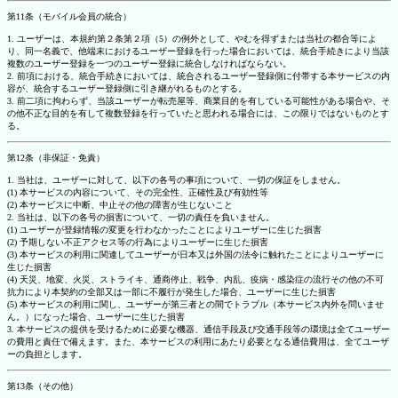
第11条（モバイル会員の統合）
1. ユーザーは、本規約第２条第２項（5）の例外として、やむを得ずまたは当社の都合等によ
り、同一名義で、他端末におけるユーザー登録を行った場合においては、統合手続きにより当該
複数のユーザー登録を一つのユーザー登録に統合しなければならない。
2. 前項における、統合手続きにおいては、統合されるユーザー登録側に付帯する本サービスの内
容が、統合するユーザー登録側に引き継がれるものとする。
3. 前二項に拘わらず、当該ユーザーが転売屋等、商業目的を有している可能性がある場合や、そ
の他不正な目的を有して複数登録を行っていたと思われる場合には、この限りではないものとす
る。
第12条（非保証・免責）
1. 当社は、ユーザーに対して、以下の各号の事項について、一切の保証をしません。
(1) 本サービスの内容について、その完全性、正確性及び有効性等
(2) 本サービスに中断、中止その他の障害が生じないこと
2. 当社は、以下の各号の損害について、一切の責任を負いません。
(1) ユーザーが登録情報の変更を行わなかったことによりユーザーに生じた損害
(2) 予期しない不正アクセス等の行為によりユーザーに生じた損害
(3) 本サービスの利用に関連してユーザーが日本又は外国の法令に触れたことによりユーザーに
生じた損害
(4) 天災、地変、火災、ストライキ、通商停止、戦争、内乱、疫病・感染症の流行その他の不可
抗力により本契約の全部又は一部に不履行が発生した場合、ユーザーに生じた損害
(5) 本サービスの利用に関し、ユーザーが第三者との間でトラブル（本サービス内外を問いませ
ん。）になった場合、ユーザーに生じた損害
3. 本サービスの提供を受けるために必要な機器、通信手段及び交通手段等の環境は全てユーザー
の費用と責任で備えます。また、本サービスの利用にあたり必要となる通信費用は、全てユーザ
ーの負担とします。
第13条（その他）