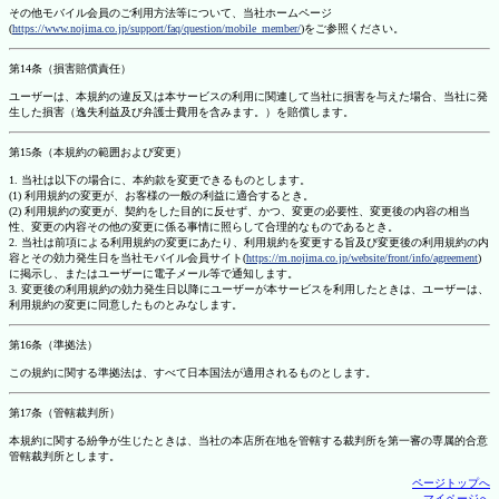
その他モバイル会員のご利用方法等について、当社ホームページ
(
https://www.nojima.co.jp/support/faq/question/mobile_member/
)をご参照ください。
第14条（損害賠償責任）
ユーザーは、本規約の違反又は本サービスの利用に関連して当社に損害を与えた場合、当社に発
生した損害（逸失利益及び弁護士費用を含みます。）を賠償します。
第15条（本規約の範囲および変更）
1. 当社は以下の場合に、本約款を変更できるものとします。
(1) 利用規約の変更が、お客様の一般の利益に適合するとき。
(2) 利用規約の変更が、契約をした目的に反せず、かつ、変更の必要性、変更後の内容の相当
性、変更の内容その他の変更に係る事情に照らして合理的なものであるとき。
2. 当社は前項による利用規約の変更にあたり、利用規約を変更する旨及び変更後の利用規約の内
容とその効力発生日を当社モバイル会員サイト(
https://m.nojima.co.jp/website/front/info/agreement
)
に掲示し、またはユーザーに電子メール等で通知します。
3. 変更後の利用規約の効力発生日以降にユーザーが本サービスを利用したときは、ユーザーは、
利用規約の変更に同意したものとみなします。
第16条（準拠法）
この規約に関する準拠法は、すべて日本国法が適用されるものとします。
第17条（管轄裁判所）
本規約に関する紛争が生じたときは、当社の本店所在地を管轄する裁判所を第一審の専属的合意
管轄裁判所とします。
ページトップへ
マイページへ