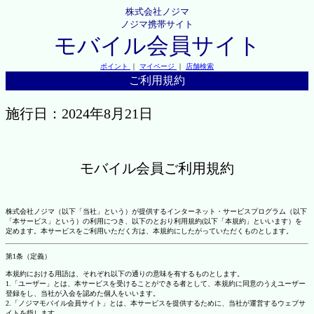
株式会社ノジマ
ノジマ携帯サイト
モバイル会員サイト
ポイント
｜
マイページ
｜
店舗検索
ご利用規約
施行日：2024年8月21日
モバイル会員ご利用規約
株式会社ノジマ（以下「当社」という）が提供するインターネット・サービスプログラム（以下
「本サービス」という）の利用につき、以下のとおり利用規約(以下「本規約」といいます）を
定めます。本サービスをご利用いただく方は、本規約にしたがっていただくものとします。
第1条（定義）
本規約における用語は、それぞれ以下の通りの意味を有するものとします。
1.「ユーザー」とは、本サービスを受けることができる者として、本規約に同意のうえユーザー
登録をし、当社が入会を認めた個人をいいます。
2.「ノジマモバイル会員サイト」とは、本サービスを提供するために、当社が運営するウェブサ
イトを指します。