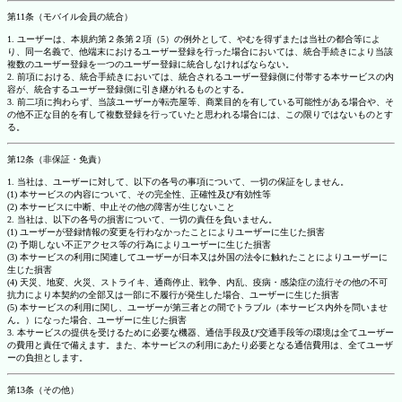
第11条（モバイル会員の統合）
1. ユーザーは、本規約第２条第２項（5）の例外として、やむを得ずまたは当社の都合等によ
り、同一名義で、他端末におけるユーザー登録を行った場合においては、統合手続きにより当該
複数のユーザー登録を一つのユーザー登録に統合しなければならない。
2. 前項における、統合手続きにおいては、統合されるユーザー登録側に付帯する本サービスの内
容が、統合するユーザー登録側に引き継がれるものとする。
3. 前二項に拘わらず、当該ユーザーが転売屋等、商業目的を有している可能性がある場合や、そ
の他不正な目的を有して複数登録を行っていたと思われる場合には、この限りではないものとす
る。
第12条（非保証・免責）
1. 当社は、ユーザーに対して、以下の各号の事項について、一切の保証をしません。
(1) 本サービスの内容について、その完全性、正確性及び有効性等
(2) 本サービスに中断、中止その他の障害が生じないこと
2. 当社は、以下の各号の損害について、一切の責任を負いません。
(1) ユーザーが登録情報の変更を行わなかったことによりユーザーに生じた損害
(2) 予期しない不正アクセス等の行為によりユーザーに生じた損害
(3) 本サービスの利用に関連してユーザーが日本又は外国の法令に触れたことによりユーザーに
生じた損害
(4) 天災、地変、火災、ストライキ、通商停止、戦争、内乱、疫病・感染症の流行その他の不可
抗力により本契約の全部又は一部に不履行が発生した場合、ユーザーに生じた損害
(5) 本サービスの利用に関し、ユーザーが第三者との間でトラブル（本サービス内外を問いませ
ん。）になった場合、ユーザーに生じた損害
3. 本サービスの提供を受けるために必要な機器、通信手段及び交通手段等の環境は全てユーザー
の費用と責任で備えます。また、本サービスの利用にあたり必要となる通信費用は、全てユーザ
ーの負担とします。
第13条（その他）