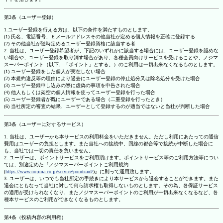
第2条（ユーザー登録）
1.ユーザー登録を行える方は、以下の条件を満たすものとします。
(1) 氏名、電話番号、Ｅメールアドレスその他当社が定める個人情報を正確に登録する
(2) その他当社が随時定めるユーザー登録資格に該当する者
2. 当社は、ユーザー登録希望者が、下記のいずれかに該当する場合には、ユーザー登録を認めな
い場合や、ユーザー登録を取り消す場合があり、各種会員向けサービスを受けることや、ノジマ
スーパーポイント（以下、「ポイント」とする。）のご利用は一切出来なくなるものとします。
(1) ユーザー登録をした個人が実在しない場合
(2) 本規約違反等の理由により過去にユーザー登録の停止処分又は除名処分を受けた場合
(3) ユーザー登録申し込みの際に虚偽の事項を申告された場合
(4) 他人もしくは架空の個人情報を使ってユーザー登録を行った場合
(5) ユーザー登録者が既にユーザーである場合（二重登録を行ったとき）
(6) 当社所定の審査の結果、ユーザーとして登録するのが適当ではないと当社が判断した場合
第3条（ユーザーに対するサービス）
1. 当社は、ユーザーから本サービスの利用料金をいただきません。ただし利用にあたっての通信
費用はユーザーの負担とします。また当社への接続中、回線の都合等で接続が中断した場合に
も、当社では一切の責任を負いません。
2. ユーザーは、ポイントサービスをご利用頂けます。ポイントサービス等のご利用方法等につい
ては、別途定めた『ノジマスーパーポイントご利用規約
(
https://www.nojima.co.jp/service/pointcard/
)』に則って運用致します。
3. ユーザーは、いつでも当社所定の手続きにより本サービスから退会することができます。また
退会にともなって当社に対して何ら請求権も取得しないものとします。その為、各保証サービス
の適用が受けられなくなり、またノジマスーパーポイントのご利用が一切出来なくなるなど、各
種本サービスのご利用ができなくなるものとします。
第4条（投稿内容の利用権）