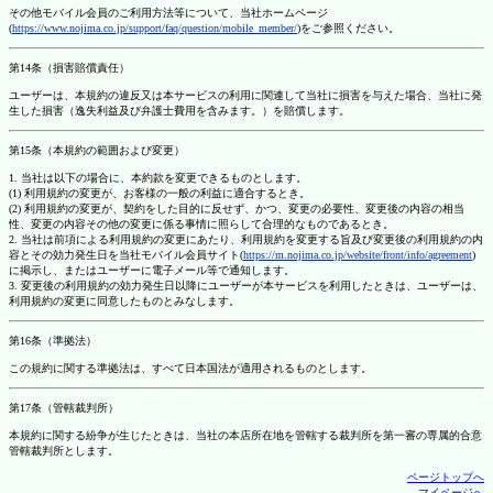
その他モバイル会員のご利用方法等について、当社ホームページ
(
https://www.nojima.co.jp/support/faq/question/mobile_member/
)をご参照ください。
第14条（損害賠償責任）
ユーザーは、本規約の違反又は本サービスの利用に関連して当社に損害を与えた場合、当社に発
生した損害（逸失利益及び弁護士費用を含みます。）を賠償します。
第15条（本規約の範囲および変更）
1. 当社は以下の場合に、本約款を変更できるものとします。
(1) 利用規約の変更が、お客様の一般の利益に適合するとき。
(2) 利用規約の変更が、契約をした目的に反せず、かつ、変更の必要性、変更後の内容の相当
性、変更の内容その他の変更に係る事情に照らして合理的なものであるとき。
2. 当社は前項による利用規約の変更にあたり、利用規約を変更する旨及び変更後の利用規約の内
容とその効力発生日を当社モバイル会員サイト(
https://m.nojima.co.jp/website/front/info/agreement
)
に掲示し、またはユーザーに電子メール等で通知します。
3. 変更後の利用規約の効力発生日以降にユーザーが本サービスを利用したときは、ユーザーは、
利用規約の変更に同意したものとみなします。
第16条（準拠法）
この規約に関する準拠法は、すべて日本国法が適用されるものとします。
第17条（管轄裁判所）
本規約に関する紛争が生じたときは、当社の本店所在地を管轄する裁判所を第一審の専属的合意
管轄裁判所とします。
ページトップへ
マイページへ