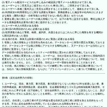
(3) 電子メール配信サービスのお申し込みの確認及び電子メールを配信させて頂く為。
(4) ユーザーよりご意見又はご提言をいただいた事項に対し、ご回答させて頂く為。
(5) ユーザーへ各種ご案内又はご意見をお聞きすることを目的として、連絡をさせて頂く為。
(6) 利用状況や利用環境などに関する調査を実施や、業務提携をした施設等や社内向けにさまざ
まな報告（属性の集計・分析等個人を特定できない様式に限る）を行うため
2. 業務を通じ知り得たユーザーの個人情報について、以下の各号に該当する場合、弊社は個人デ
ータを業務提携先企業等の第三者に提供することがあります。
(1) ユーザー本人の同意がある場合
(2) 第1項の利用目的のために必要のある場合
(3) 犯罪捜査の為など警察、検察、裁判所、弁護士会またはこれらに準じた権限を有する機関か
ら開示請求があった場合
(4) 会員の生命、身体又は財産の保護のために緊急に必要がある場合
3. 収集した個人情報をより安全性を高めるため、データセンターに保管の委託を実施しておりま
すが、データセンターでは個人情報にアクセスする権利は無く、又データセンターは当社により
定期的に監督をしております。
データ処理の委託を当社のセキュリティーの管理化に置かれた状況で実施しております。
4. 登録した情報に変更があった場合、ユーザーは、当社が定める方法により速やかに登録内容の
変更を行っていただくものとします。ユーザーが変更を怠ったことによる不利益について、当社
は責任を負いません。また、この場合、当社はユーザー登録を抹消することがあります。
5. その他、個人情報について本条項についての解釈に争いが出た場合や未記載の事項について
は、当社の『個人情報保護方針』ならびに『プライバシーポリシー』に基づいて判断致します。
第8条（反社会的勢力の排除）
1. ユーザーは、現在、暴力団、暴力団員、暴力団員でなくなった時から5年を経過しない者、暴
力団準構成員、暴力団関係企業、総会屋等、社会運動等標ぼうゴロ又は特殊知能暴力集団等、そ
の他これらに準ずる者（以下総称して「反社会的勢力」といいます。）に該当しないこと、及び
次の各号のいずれにも該当しないことを表明し、かつ将来にわたっても該当しないことを確約し
ます。
(1) 自己、自社若しくは第三者の不正の利益を図る目的又は第三者に損害を加える目的をもって
する等、不当に反社会的勢力を利用していると認められる関係を有すること