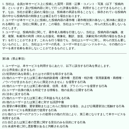
1. 当社は、会員が本サービス上に投稿した質問・回答・記事・コメント・写真（以下「投稿内
容」といいます）及び投稿内容に対して行った評価を保存し、利用することができるものとしま
す。なお、当社が必要と認めた場合には、投稿者の承諾を得ることなく、保存されている投稿内
容の中から投稿内容の削除または修正を行う場合があります。
2. ユーザーが本サービス上に投稿した投稿内容の著作権（著作権法第21条ないし第28条に規定さ
れる権利）は、当社に帰属します。この場合、当社はユーザーに対し、何らの支払も要しないも
のとします。
3. ユーザーは、投稿内容に関して、著作者人格権を行使しない。当社は、投稿内容の編集、改
変、複製、転載等の利用（何れも出版化、映像化、翻訳、放送、演劇化等の利用の場合を含みま
す）を行うことができます。これらを行う場合でも、当社はユーザーに対し、何らの支払も要し
ないものとし、また、当社はユーザーの氏名、ユーザーIDまたはハンドルネーム、その他のユー
ザーを表す名称を表示しないことができるものとします。
第5条（禁止事項）
1. ユーザーは、本サービスを利用するにあたり、以下に該当する行為を禁止します。
(1) 公序良俗に反するもの
(2) 犯罪的行為を助長しまたはその実行を暗示する行為
(3) 他のユーザーまたは第三者の知的財産権（著作権・意匠権・特許権・実用新案権・商標権・
ノウハウが含まれるがこれらに限定されません）を侵害する行為
(4) 他のユーザーまたは第三者の財産、信用、名誉、プライバシーを侵害する行為
(5) ユーザー自身の個人を特定できる情報を、他の会員に公開する行為
(6) 法令に反する行為
(7) 他のユーザーまたは第三者に不利益を与える行為
(8) 他のユーザーまたは第三者に対する誹謗中傷
(9) 選挙の事前運動、選挙運動またはこれらに類似する場合、および公職選挙法に抵触する行為
(10) 本サービスを商業目的で使用する行為
(11) 他のユーザーのアカウントの使用その他の方法により、第三者になりすまして本サービスを
利用する行為
(12) 自己または第三者の営業に関する宣伝のみを目的にする行為
(13) 未成年者に対し悪影響があると判断される行為