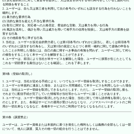
(2) 反社会的勢力に対して資金等を提供し、又は便宜を供与する等の関与をしていると認められ
る関係を有すること
2. ユーザーは、自ら又は第三者を利用して次の各号のいずれにも該当する行為を行わないことを
確約します。
(1) 暴力的な要求行為
(2) 法的な責任を超えた不当な要求行為
(3) 取引に関する、対応者への人格否定、脅迫的な言動、又は暴力を用いる行為
(4) 風説を流布し、偽計を用い又は威力を用いて相手方の信用を毀損し、又は相手方の業務を妨
害する行為
(5) その他前各号に準ずる行為
3. 当社は、ユーザーが反社会的勢力若しくは第1項各号のいずれかに該当し、若しくは前項各号
のいずれかに該当する行為をし、又は第1項の規定にもとづく表明・確約に関して虚偽の申告を
したことが判明した場合には、自己の責に帰すべき事由の有無を問わず、ユーザーに対して何ら
の催告をすることなく本サービスを解除することができます。
4. ユーザーは、前項により当社が本サービスを解除した場合、ユーザーに損害が生じたとしても
これを一切賠償する責任はないことを確認し、これを了承します。
第9条（登録の取消し）
1. ユーザーは、当社が定める手続により、いつでもユーザー登録を取消しすることができます。
2. ユーザーが本規約に違反した場合、または12ヶ月間連続して本サービスを利用しなかった場合
には、当社はユーザー登録を取消しできるものとします。ただし、ユーザー登録の取消し後も、
それまでに配信手続が完了していた情報等が当社等からユーザーに届くことがあります。
3. ユーザーは、ユーザー登録の取消しがなされた場合、当社に対して何ら請求権も取得しないも
のとします。また、各保証サービスの適用が受けられなくなり、ノジマスーパーポイントのご利
用が一切出来なくなるなど、各種本サービスのご利用ができなくなるものとします。
第10条（譲渡禁止）
ユーザーは、ユーザー資格または本規約に基づき発生した権利もしくは義務の全部もしくは一部
について、他人に譲渡、質入その他一切の処分を行うことはできません。