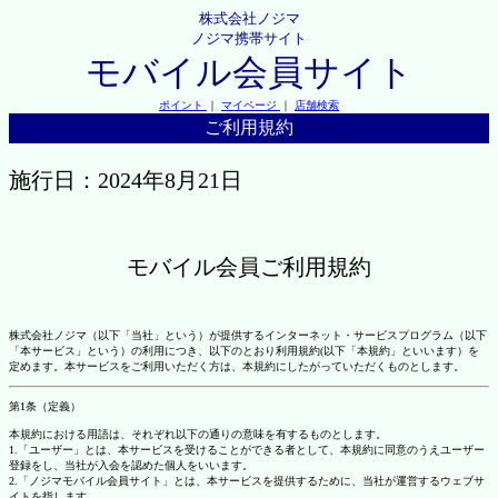
株式会社ノジマ
ノジマ携帯サイト
モバイル会員サイト
ポイント
｜
マイページ
｜
店舗検索
ご利用規約
施行日：2024年8月21日
モバイル会員ご利用規約
株式会社ノジマ（以下「当社」という）が提供するインターネット・サービスプログラム（以下
「本サービス」という）の利用につき、以下のとおり利用規約(以下「本規約」といいます）を
定めます。本サービスをご利用いただく方は、本規約にしたがっていただくものとします。
第1条（定義）
本規約における用語は、それぞれ以下の通りの意味を有するものとします。
1.「ユーザー」とは、本サービスを受けることができる者として、本規約に同意のうえユーザー
登録をし、当社が入会を認めた個人をいいます。
2.「ノジマモバイル会員サイト」とは、本サービスを提供するために、当社が運営するウェブサ
イトを指します。