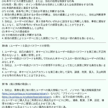
(14) 本サービスの運営を妨げ、または、当社の信用を毀損する行為
(15) 転売・買い回り・ポイント取得のみを目的とした購入または会員登録をする行為
(16) 本規約各規定に違反する行為
(17) その他、前各号に準じて当社が不適当と判断する行為
2. 前項の禁止事項に該当するか否かの判断は、当社の裁量により行うものとし、当社は判断基準
について説明する義務を負いません。
3. 当社は、ユーザーの行為が、第１項各号のいずれかに該当すると判断した場合、事前に通知す
ることなく、以下の各号のいずれか又は全ての措置を講じることができます。
(1) 本サービスの利用制限もしくは停止
(2) 本サービスの退会処分
(3) その他当社が必要と判断する行為
4. 前項の措置によりユーザーに生じた損害について、当社は一切の責任を負いません。
第6条（ユーザーＩＤ及びパスワードの管理）
1. ユーザーは、自己の責任で、本サービスに関するユーザーID及びパスワードを第三者に不正利
用されないよう、厳重に管理します。
2. ユーザーID及びパスワードを利用して行われた本サービス上の一切の行為はユーザーの行為と
みなします。
3. 当社は、ユーザーID及びパスワードの管理不十分等によって生じた損害に関する責任を負いま
せん。
4. ユーザーは、本サービス上のアカウントを第三者に対して貸与、譲渡、売買、質入、又は利用
させる等の行為をすることはできません。
第7条（個人情報の取扱い）
1. 当社は、業務を通じ知り得たユーザーの個人情報について、ノジマの『個人情報保護方針
(https://www.nojima.co.jp/corporation/privacy/)
』ならびに『プライバシーポリシー
(
https://m.nojima.co.jp/website/front/info/privacy
)』に則り、以下の目的で利用します。
(1) ユーザーがご購入又はご利用された商品又はサービスに関し、連絡、配達、工事、設定、修
理その他ユーザーのご要望にお応えさせて頂く為。
(2) 各種セール又はイベントへのご案内を送付させて頂く為。