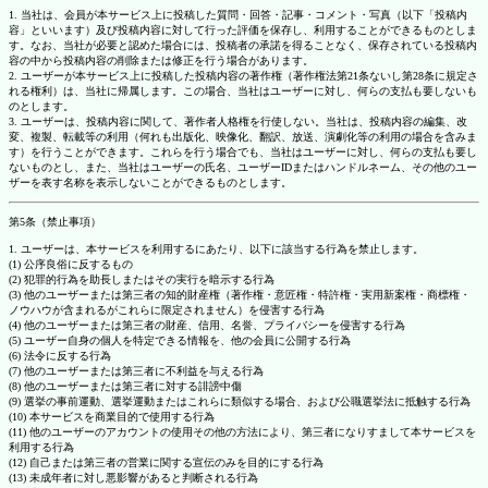
1. 当社は、会員が本サービス上に投稿した質問・回答・記事・コメント・写真（以下「投稿内
容」といいます）及び投稿内容に対して行った評価を保存し、利用することができるものとしま
す。なお、当社が必要と認めた場合には、投稿者の承諾を得ることなく、保存されている投稿内
容の中から投稿内容の削除または修正を行う場合があります。
2. ユーザーが本サービス上に投稿した投稿内容の著作権（著作権法第21条ないし第28条に規定さ
れる権利）は、当社に帰属します。この場合、当社はユーザーに対し、何らの支払も要しないも
のとします。
3. ユーザーは、投稿内容に関して、著作者人格権を行使しない。当社は、投稿内容の編集、改
変、複製、転載等の利用（何れも出版化、映像化、翻訳、放送、演劇化等の利用の場合を含みま
す）を行うことができます。これらを行う場合でも、当社はユーザーに対し、何らの支払も要し
ないものとし、また、当社はユーザーの氏名、ユーザーIDまたはハンドルネーム、その他のユー
ザーを表す名称を表示しないことができるものとします。
第5条（禁止事項）
1. ユーザーは、本サービスを利用するにあたり、以下に該当する行為を禁止します。
(1) 公序良俗に反するもの
(2) 犯罪的行為を助長しまたはその実行を暗示する行為
(3) 他のユーザーまたは第三者の知的財産権（著作権・意匠権・特許権・実用新案権・商標権・
ノウハウが含まれるがこれらに限定されません）を侵害する行為
(4) 他のユーザーまたは第三者の財産、信用、名誉、プライバシーを侵害する行為
(5) ユーザー自身の個人を特定できる情報を、他の会員に公開する行為
(6) 法令に反する行為
(7) 他のユーザーまたは第三者に不利益を与える行為
(8) 他のユーザーまたは第三者に対する誹謗中傷
(9) 選挙の事前運動、選挙運動またはこれらに類似する場合、および公職選挙法に抵触する行為
(10) 本サービスを商業目的で使用する行為
(11) 他のユーザーのアカウントの使用その他の方法により、第三者になりすまして本サービスを
利用する行為
(12) 自己または第三者の営業に関する宣伝のみを目的にする行為
(13) 未成年者に対し悪影響があると判断される行為