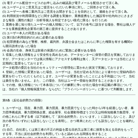
(3) 電子メール配信サービスのお申し込みの確認及び電子メールを配信させて頂く為。
(4) ユーザーよりご意見又はご提言をいただいた事項に対し、ご回答させて頂く為。
(5) ユーザーへ各種ご案内又はご意見をお聞きすることを目的として、連絡をさせて頂く為。
(6) 利用状況や利用環境などに関する調査を実施や、業務提携をした施設等や社内向けにさまざ
まな報告（属性の集計・分析等個人を特定できない様式に限る）を行うため
2. 業務を通じ知り得たユーザーの個人情報について、以下の各号に該当する場合、弊社は個人デ
ータを業務提携先企業等の第三者に提供することがあります。
(1) ユーザー本人の同意がある場合
(2) 第1項の利用目的のために必要のある場合
(3) 犯罪捜査の為など警察、検察、裁判所、弁護士会またはこれらに準じた権限を有する機関か
ら開示請求があった場合
(4) 会員の生命、身体又は財産の保護のために緊急に必要がある場合
3. 収集した個人情報をより安全性を高めるため、データセンターに保管の委託を実施しておりま
すが、データセンターでは個人情報にアクセスする権利は無く、又データセンターは当社により
定期的に監督をしております。
データ処理の委託を当社のセキュリティーの管理化に置かれた状況で実施しております。
4. 登録した情報に変更があった場合、ユーザーは、当社が定める方法により速やかに登録内容の
変更を行っていただくものとします。ユーザーが変更を怠ったことによる不利益について、当社
は責任を負いません。また、この場合、当社はユーザー登録を抹消することがあります。
5. その他、個人情報について本条項についての解釈に争いが出た場合や未記載の事項について
は、当社の『個人情報保護方針』ならびに『プライバシーポリシー』に基づいて判断致します。
第8条（反社会的勢力の排除）
1. ユーザーは、現在、暴力団、暴力団員、暴力団員でなくなった時から5年を経過しない者、暴
力団準構成員、暴力団関係企業、総会屋等、社会運動等標ぼうゴロ又は特殊知能暴力集団等、そ
の他これらに準ずる者（以下総称して「反社会的勢力」といいます。）に該当しないこと、及び
次の各号のいずれにも該当しないことを表明し、かつ将来にわたっても該当しないことを確約し
ます。
(1) 自己、自社若しくは第三者の不正の利益を図る目的又は第三者に損害を加える目的をもって
する等、不当に反社会的勢力を利用していると認められる関係を有すること