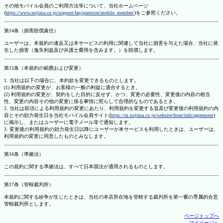
その他モバイル会員のご利用方法等について、当社ホームページ
(
https://www.nojima.co.jp/support/faq/question/mobile_member/
)をご参照ください。
第14条（損害賠償責任）
ユーザーは、本規約の違反又は本サービスの利用に関連して当社に損害を与えた場合、当社に発
生した損害（逸失利益及び弁護士費用を含みます。）を賠償します。
第15条（本規約の範囲および変更）
1. 当社は以下の場合に、本約款を変更できるものとします。
(1) 利用規約の変更が、お客様の一般の利益に適合するとき。
(2) 利用規約の変更が、契約をした目的に反せず、かつ、変更の必要性、変更後の内容の相当
性、変更の内容その他の変更に係る事情に照らして合理的なものであるとき。
2. 当社は前項による利用規約の変更にあたり、利用規約を変更する旨及び変更後の利用規約の内
容とその効力発生日を当社モバイル会員サイト(
https://m.nojima.co.jp/website/front/info/agreement
)
に掲示し、またはユーザーに電子メール等で通知します。
3. 変更後の利用規約の効力発生日以降にユーザーが本サービスを利用したときは、ユーザーは、
利用規約の変更に同意したものとみなします。
第16条（準拠法）
この規約に関する準拠法は、すべて日本国法が適用されるものとします。
第17条（管轄裁判所）
本規約に関する紛争が生じたときは、当社の本店所在地を管轄する裁判所を第一審の専属的合意
管轄裁判所とします。
ページトップへ
マイページへ