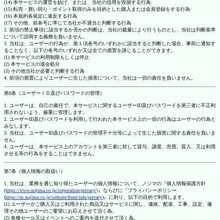
(14) 本サービスの運営を妨げ、または、当社の信用を毀損する行為
(15) 転売・買い回り・ポイント取得のみを目的とした購入または会員登録をする行為
(16) 本規約各規定に違反する行為
(17) その他、前各号に準じて当社が不適当と判断する行為
2. 前項の禁止事項に該当するか否かの判断は、当社の裁量により行うものとし、当社は判断基準
について説明する義務を負いません。
3. 当社は、ユーザーの行為が、第１項各号のいずれかに該当すると判断した場合、事前に通知す
ることなく、以下の各号のいずれか又は全ての措置を講じることができます。
(1) 本サービスの利用制限もしくは停止
(2) 本サービスの退会処分
(3) その他当社が必要と判断する行為
4. 前項の措置によりユーザーに生じた損害について、当社は一切の責任を負いません。
第6条（ユーザーＩＤ及びパスワードの管理）
1. ユーザーは、自己の責任で、本サービスに関するユーザーID及びパスワードを第三者に不正利
用されないよう、厳重に管理します。
2. ユーザーID及びパスワードを利用して行われた本サービス上の一切の行為はユーザーの行為と
みなします。
3. 当社は、ユーザーID及びパスワードの管理不十分等によって生じた損害に関する責任を負いま
せん。
4. ユーザーは、本サービス上のアカウントを第三者に対して貸与、譲渡、売買、質入、又は利用
させる等の行為をすることはできません。
第7条（個人情報の取扱い）
1. 当社は、業務を通じ知り得たユーザーの個人情報について、ノジマの『個人情報保護方針
(https://www.nojima.co.jp/corporation/privacy/)
』ならびに『プライバシーポリシー
(
https://m.nojima.co.jp/website/front/info/privacy
)』に則り、以下の目的で利用します。
(1) ユーザーがご購入又はご利用された商品又はサービスに関し、連絡、配達、工事、設定、修
理その他ユーザーのご要望にお応えさせて頂く為。
(2) 各種セール又はイベントへのご案内を送付させて頂く為。