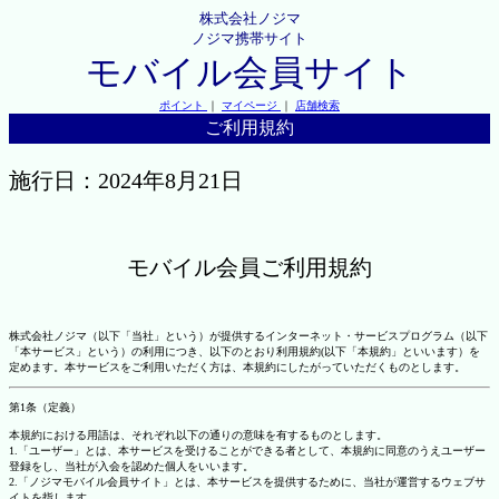
株式会社ノジマ
ノジマ携帯サイト
モバイル会員サイト
ポイント
｜
マイページ
｜
店舗検索
ご利用規約
施行日：2024年8月21日
モバイル会員ご利用規約
株式会社ノジマ（以下「当社」という）が提供するインターネット・サービスプログラム（以下
「本サービス」という）の利用につき、以下のとおり利用規約(以下「本規約」といいます）を
定めます。本サービスをご利用いただく方は、本規約にしたがっていただくものとします。
第1条（定義）
本規約における用語は、それぞれ以下の通りの意味を有するものとします。
1.「ユーザー」とは、本サービスを受けることができる者として、本規約に同意のうえユーザー
登録をし、当社が入会を認めた個人をいいます。
2.「ノジマモバイル会員サイト」とは、本サービスを提供するために、当社が運営するウェブサ
イトを指します。