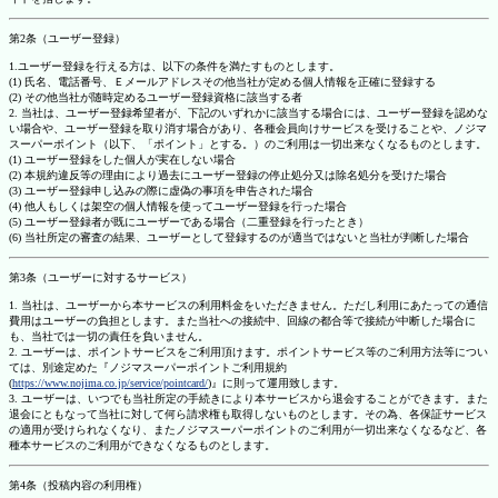
第2条（ユーザー登録）
1.ユーザー登録を行える方は、以下の条件を満たすものとします。
(1) 氏名、電話番号、Ｅメールアドレスその他当社が定める個人情報を正確に登録する
(2) その他当社が随時定めるユーザー登録資格に該当する者
2. 当社は、ユーザー登録希望者が、下記のいずれかに該当する場合には、ユーザー登録を認めな
い場合や、ユーザー登録を取り消す場合があり、各種会員向けサービスを受けることや、ノジマ
スーパーポイント（以下、「ポイント」とする。）のご利用は一切出来なくなるものとします。
(1) ユーザー登録をした個人が実在しない場合
(2) 本規約違反等の理由により過去にユーザー登録の停止処分又は除名処分を受けた場合
(3) ユーザー登録申し込みの際に虚偽の事項を申告された場合
(4) 他人もしくは架空の個人情報を使ってユーザー登録を行った場合
(5) ユーザー登録者が既にユーザーである場合（二重登録を行ったとき）
(6) 当社所定の審査の結果、ユーザーとして登録するのが適当ではないと当社が判断した場合
第3条（ユーザーに対するサービス）
1. 当社は、ユーザーから本サービスの利用料金をいただきません。ただし利用にあたっての通信
費用はユーザーの負担とします。また当社への接続中、回線の都合等で接続が中断した場合に
も、当社では一切の責任を負いません。
2. ユーザーは、ポイントサービスをご利用頂けます。ポイントサービス等のご利用方法等につい
ては、別途定めた『ノジマスーパーポイントご利用規約
(
https://www.nojima.co.jp/service/pointcard/
)』に則って運用致します。
3. ユーザーは、いつでも当社所定の手続きにより本サービスから退会することができます。また
退会にともなって当社に対して何ら請求権も取得しないものとします。その為、各保証サービス
の適用が受けられなくなり、またノジマスーパーポイントのご利用が一切出来なくなるなど、各
種本サービスのご利用ができなくなるものとします。
第4条（投稿内容の利用権）