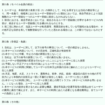
第11条（モバイル会員の統合）
1. ユーザーは、本規約第２条第２項（5）の例外として、やむを得ずまたは当社の都合等によ
り、同一名義で、他端末におけるユーザー登録を行った場合においては、統合手続きにより当該
複数のユーザー登録を一つのユーザー登録に統合しなければならない。
2. 前項における、統合手続きにおいては、統合されるユーザー登録側に付帯する本サービスの内
容が、統合するユーザー登録側に引き継がれるものとする。
3. 前二項に拘わらず、当該ユーザーが転売屋等、商業目的を有している可能性がある場合や、そ
の他不正な目的を有して複数登録を行っていたと思われる場合には、この限りではないものとす
る。
第12条（非保証・免責）
1. 当社は、ユーザーに対して、以下の各号の事項について、一切の保証をしません。
(1) 本サービスの内容について、その完全性、正確性及び有効性等
(2) 本サービスに中断、中止その他の障害が生じないこと
2. 当社は、以下の各号の損害について、一切の責任を負いません。
(1) ユーザーが登録情報の変更を行わなかったことによりユーザーに生じた損害
(2) 予期しない不正アクセス等の行為によりユーザーに生じた損害
(3) 本サービスの利用に関連してユーザーが日本又は外国の法令に触れたことによりユーザーに
生じた損害
(4) 天災、地変、火災、ストライキ、通商停止、戦争、内乱、疫病・感染症の流行その他の不可
抗力により本契約の全部又は一部に不履行が発生した場合、ユーザーに生じた損害
(5) 本サービスの利用に関し、ユーザーが第三者との間でトラブル（本サービス内外を問いませ
ん。）になった場合、ユーザーに生じた損害
3. 本サービスの提供を受けるために必要な機器、通信手段及び交通手段等の環境は全てユーザー
の費用と責任で備えます。また、本サービスの利用にあたり必要となる通信費用は、全てユーザ
ーの負担とします。
第13条（その他）