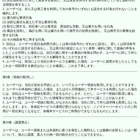
(2) 反社会的勢力に対して資金等を提供し、又は便宜を供与する等の関与をしていると認められ
る関係を有すること
2. ユーザーは、自ら又は第三者を利用して次の各号のいずれにも該当する行為を行わないことを
確約します。
(1) 暴力的な要求行為
(2) 法的な責任を超えた不当な要求行為
(3) 取引に関する、対応者への人格否定、脅迫的な言動、又は暴力を用いる行為
(4) 風説を流布し、偽計を用い又は威力を用いて相手方の信用を毀損し、又は相手方の業務を妨
害する行為
(5) その他前各号に準ずる行為
3. 当社は、ユーザーが反社会的勢力若しくは第1項各号のいずれかに該当し、若しくは前項各号
のいずれかに該当する行為をし、又は第1項の規定にもとづく表明・確約に関して虚偽の申告を
したことが判明した場合には、自己の責に帰すべき事由の有無を問わず、ユーザーに対して何ら
の催告をすることなく本サービスを解除することができます。
4. ユーザーは、前項により当社が本サービスを解除した場合、ユーザーに損害が生じたとしても
これを一切賠償する責任はないことを確認し、これを了承します。
第9条（登録の取消し）
1. ユーザーは、当社が定める手続により、いつでもユーザー登録を取消しすることができます。
2. ユーザーが本規約に違反した場合、または12ヶ月間連続して本サービスを利用しなかった場合
には、当社はユーザー登録を取消しできるものとします。ただし、ユーザー登録の取消し後も、
それまでに配信手続が完了していた情報等が当社等からユーザーに届くことがあります。
3. ユーザーは、ユーザー登録の取消しがなされた場合、当社に対して何ら請求権も取得しないも
のとします。また、各保証サービスの適用が受けられなくなり、ノジマスーパーポイントのご利
用が一切出来なくなるなど、各種本サービスのご利用ができなくなるものとします。
第10条（譲渡禁止）
ユーザーは、ユーザー資格または本規約に基づき発生した権利もしくは義務の全部もしくは一部
について、他人に譲渡、質入その他一切の処分を行うことはできません。