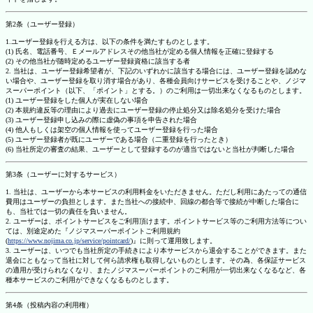
第2条（ユーザー登録）
1.ユーザー登録を行える方は、以下の条件を満たすものとします。
(1) 氏名、電話番号、Ｅメールアドレスその他当社が定める個人情報を正確に登録する
(2) その他当社が随時定めるユーザー登録資格に該当する者
2. 当社は、ユーザー登録希望者が、下記のいずれかに該当する場合には、ユーザー登録を認めな
い場合や、ユーザー登録を取り消す場合があり、各種会員向けサービスを受けることや、ノジマ
スーパーポイント（以下、「ポイント」とする。）のご利用は一切出来なくなるものとします。
(1) ユーザー登録をした個人が実在しない場合
(2) 本規約違反等の理由により過去にユーザー登録の停止処分又は除名処分を受けた場合
(3) ユーザー登録申し込みの際に虚偽の事項を申告された場合
(4) 他人もしくは架空の個人情報を使ってユーザー登録を行った場合
(5) ユーザー登録者が既にユーザーである場合（二重登録を行ったとき）
(6) 当社所定の審査の結果、ユーザーとして登録するのが適当ではないと当社が判断した場合
第3条（ユーザーに対するサービス）
1. 当社は、ユーザーから本サービスの利用料金をいただきません。ただし利用にあたっての通信
費用はユーザーの負担とします。また当社への接続中、回線の都合等で接続が中断した場合に
も、当社では一切の責任を負いません。
2. ユーザーは、ポイントサービスをご利用頂けます。ポイントサービス等のご利用方法等につい
ては、別途定めた『ノジマスーパーポイントご利用規約
(
https://www.nojima.co.jp/service/pointcard/
)』に則って運用致します。
3. ユーザーは、いつでも当社所定の手続きにより本サービスから退会することができます。また
退会にともなって当社に対して何ら請求権も取得しないものとします。その為、各保証サービス
の適用が受けられなくなり、またノジマスーパーポイントのご利用が一切出来なくなるなど、各
種本サービスのご利用ができなくなるものとします。
第4条（投稿内容の利用権）