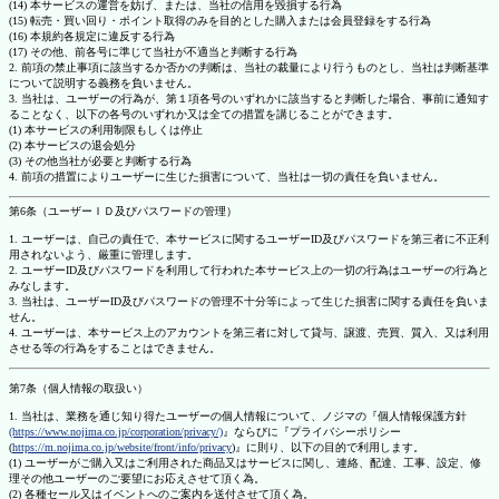
(14) 本サービスの運営を妨げ、または、当社の信用を毀損する行為
(15) 転売・買い回り・ポイント取得のみを目的とした購入または会員登録をする行為
(16) 本規約各規定に違反する行為
(17) その他、前各号に準じて当社が不適当と判断する行為
2. 前項の禁止事項に該当するか否かの判断は、当社の裁量により行うものとし、当社は判断基準
について説明する義務を負いません。
3. 当社は、ユーザーの行為が、第１項各号のいずれかに該当すると判断した場合、事前に通知す
ることなく、以下の各号のいずれか又は全ての措置を講じることができます。
(1) 本サービスの利用制限もしくは停止
(2) 本サービスの退会処分
(3) その他当社が必要と判断する行為
4. 前項の措置によりユーザーに生じた損害について、当社は一切の責任を負いません。
第6条（ユーザーＩＤ及びパスワードの管理）
1. ユーザーは、自己の責任で、本サービスに関するユーザーID及びパスワードを第三者に不正利
用されないよう、厳重に管理します。
2. ユーザーID及びパスワードを利用して行われた本サービス上の一切の行為はユーザーの行為と
みなします。
3. 当社は、ユーザーID及びパスワードの管理不十分等によって生じた損害に関する責任を負いま
せん。
4. ユーザーは、本サービス上のアカウントを第三者に対して貸与、譲渡、売買、質入、又は利用
させる等の行為をすることはできません。
第7条（個人情報の取扱い）
1. 当社は、業務を通じ知り得たユーザーの個人情報について、ノジマの『個人情報保護方針
(https://www.nojima.co.jp/corporation/privacy/)
』ならびに『プライバシーポリシー
(
https://m.nojima.co.jp/website/front/info/privacy
)』に則り、以下の目的で利用します。
(1) ユーザーがご購入又はご利用された商品又はサービスに関し、連絡、配達、工事、設定、修
理その他ユーザーのご要望にお応えさせて頂く為。
(2) 各種セール又はイベントへのご案内を送付させて頂く為。