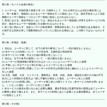
第11条（モバイル会員の統合）
1. ユーザーは、本規約第２条第２項（5）の例外として、やむを得ずまたは当社の都合等によ
り、同一名義で、他端末におけるユーザー登録を行った場合においては、統合手続きにより当該
複数のユーザー登録を一つのユーザー登録に統合しなければならない。
2. 前項における、統合手続きにおいては、統合されるユーザー登録側に付帯する本サービスの内
容が、統合するユーザー登録側に引き継がれるものとする。
3. 前二項に拘わらず、当該ユーザーが転売屋等、商業目的を有している可能性がある場合や、そ
の他不正な目的を有して複数登録を行っていたと思われる場合には、この限りではないものとす
る。
第12条（非保証・免責）
1. 当社は、ユーザーに対して、以下の各号の事項について、一切の保証をしません。
(1) 本サービスの内容について、その完全性、正確性及び有効性等
(2) 本サービスに中断、中止その他の障害が生じないこと
2. 当社は、以下の各号の損害について、一切の責任を負いません。
(1) ユーザーが登録情報の変更を行わなかったことによりユーザーに生じた損害
(2) 予期しない不正アクセス等の行為によりユーザーに生じた損害
(3) 本サービスの利用に関連してユーザーが日本又は外国の法令に触れたことによりユーザーに
生じた損害
(4) 天災、地変、火災、ストライキ、通商停止、戦争、内乱、疫病・感染症の流行その他の不可
抗力により本契約の全部又は一部に不履行が発生した場合、ユーザーに生じた損害
(5) 本サービスの利用に関し、ユーザーが第三者との間でトラブル（本サービス内外を問いませ
ん。）になった場合、ユーザーに生じた損害
3. 本サービスの提供を受けるために必要な機器、通信手段及び交通手段等の環境は全てユーザー
の費用と責任で備えます。また、本サービスの利用にあたり必要となる通信費用は、全てユーザ
ーの負担とします。
第13条（その他）