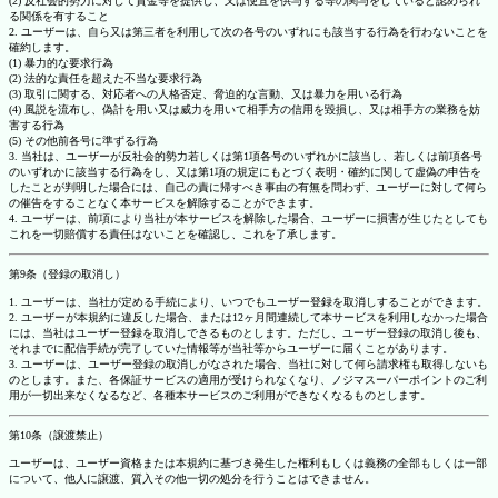
(2) 反社会的勢力に対して資金等を提供し、又は便宜を供与する等の関与をしていると認められ
る関係を有すること
2. ユーザーは、自ら又は第三者を利用して次の各号のいずれにも該当する行為を行わないことを
確約します。
(1) 暴力的な要求行為
(2) 法的な責任を超えた不当な要求行為
(3) 取引に関する、対応者への人格否定、脅迫的な言動、又は暴力を用いる行為
(4) 風説を流布し、偽計を用い又は威力を用いて相手方の信用を毀損し、又は相手方の業務を妨
害する行為
(5) その他前各号に準ずる行為
3. 当社は、ユーザーが反社会的勢力若しくは第1項各号のいずれかに該当し、若しくは前項各号
のいずれかに該当する行為をし、又は第1項の規定にもとづく表明・確約に関して虚偽の申告を
したことが判明した場合には、自己の責に帰すべき事由の有無を問わず、ユーザーに対して何ら
の催告をすることなく本サービスを解除することができます。
4. ユーザーは、前項により当社が本サービスを解除した場合、ユーザーに損害が生じたとしても
これを一切賠償する責任はないことを確認し、これを了承します。
第9条（登録の取消し）
1. ユーザーは、当社が定める手続により、いつでもユーザー登録を取消しすることができます。
2. ユーザーが本規約に違反した場合、または12ヶ月間連続して本サービスを利用しなかった場合
には、当社はユーザー登録を取消しできるものとします。ただし、ユーザー登録の取消し後も、
それまでに配信手続が完了していた情報等が当社等からユーザーに届くことがあります。
3. ユーザーは、ユーザー登録の取消しがなされた場合、当社に対して何ら請求権も取得しないも
のとします。また、各保証サービスの適用が受けられなくなり、ノジマスーパーポイントのご利
用が一切出来なくなるなど、各種本サービスのご利用ができなくなるものとします。
第10条（譲渡禁止）
ユーザーは、ユーザー資格または本規約に基づき発生した権利もしくは義務の全部もしくは一部
について、他人に譲渡、質入その他一切の処分を行うことはできません。