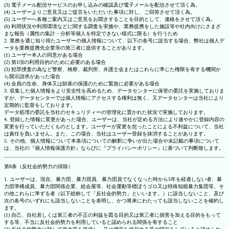
(3) 電子メール配信サービスのお申し込みの確認及び電子メールを配信させて頂く為。
(4) ユーザーよりご意見又はご提言をいただいた事項に対し、ご回答させて頂く為。
(5) ユーザーへ各種ご案内又はご意見をお聞きすることを目的として、連絡をさせて頂く為。
(6) 利用状況や利用環境などに関する調査を実施や、業務提携をした施設等や社内向けにさまざ
まな報告（属性の集計・分析等個人を特定できない様式に限る）を行うため
2. 業務を通じ知り得たユーザーの個人情報について、以下の各号に該当する場合、弊社は個人デ
ータを業務提携先企業等の第三者に提供することがあります。
(1) ユーザー本人の同意がある場合
(2) 第1項の利用目的のために必要のある場合
(3) 犯罪捜査の為など警察、検察、裁判所、弁護士会またはこれらに準じた権限を有する機関か
ら開示請求があった場合
(4) 会員の生命、身体又は財産の保護のために緊急に必要がある場合
3. 収集した個人情報をより安全性を高めるため、データセンターに保管の委託を実施しておりま
すが、データセンターでは個人情報にアクセスする権利は無く、又データセンターは当社により
定期的に監督をしております。
データ処理の委託を当社のセキュリティーの管理化に置かれた状況で実施しております。
4. 登録した情報に変更があった場合、ユーザーは、当社が定める方法により速やかに登録内容の
変更を行っていただくものとします。ユーザーが変更を怠ったことによる不利益について、当社
は責任を負いません。また、この場合、当社はユーザー登録を抹消することがあります。
5. その他、個人情報について本条項についての解釈に争いが出た場合や未記載の事項について
は、当社の『個人情報保護方針』ならびに『プライバシーポリシー』に基づいて判断致します。
第8条（反社会的勢力の排除）
1. ユーザーは、現在、暴力団、暴力団員、暴力団員でなくなった時から5年を経過しない者、暴
力団準構成員、暴力団関係企業、総会屋等、社会運動等標ぼうゴロ又は特殊知能暴力集団等、そ
の他これらに準ずる者（以下総称して「反社会的勢力」といいます。）に該当しないこと、及び
次の各号のいずれにも該当しないことを表明し、かつ将来にわたっても該当しないことを確約し
ます。
(1) 自己、自社若しくは第三者の不正の利益を図る目的又は第三者に損害を加える目的をもって
する等、不当に反社会的勢力を利用していると認められる関係を有すること