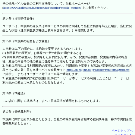
その他モバイル会員のご利用方法等について、当社ホームページ
(
https://www.nojima.co.jp/support/faq/question/mobile_member/
)をご参照ください。
第14条（損害賠償責任）
ユーザーは、本規約の違反又は本サービスの利用に関連して当社に損害を与えた場合、当社に発
生した損害（逸失利益及び弁護士費用を含みます。）を賠償します。
第15条（本規約の範囲および変更）
1. 当社は以下の場合に、本約款を変更できるものとします。
(1) 利用規約の変更が、お客様の一般の利益に適合するとき。
(2) 利用規約の変更が、契約をした目的に反せず、かつ、変更の必要性、変更後の内容の相当
性、変更の内容その他の変更に係る事情に照らして合理的なものであるとき。
2. 当社は前項による利用規約の変更にあたり、利用規約を変更する旨及び変更後の利用規約の内
容とその効力発生日を当社モバイル会員サイト(
https://m.nojima.co.jp/website/front/info/agreement
)
に掲示し、またはユーザーに電子メール等で通知します。
3. 変更後の利用規約の効力発生日以降にユーザーが本サービスを利用したときは、ユーザーは、
利用規約の変更に同意したものとみなします。
第16条（準拠法）
この規約に関する準拠法は、すべて日本国法が適用されるものとします。
第17条（管轄裁判所）
本規約に関する紛争が生じたときは、当社の本店所在地を管轄する裁判所を第一審の専属的合意
管轄裁判所とします。
ページトップへ
マイページへ