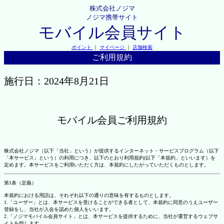
株式会社ノジマ
ノジマ携帯サイト
モバイル会員サイト
ポイント
｜
マイページ
｜
店舗検索
ご利用規約
施行日：2024年8月21日
モバイル会員ご利用規約
株式会社ノジマ（以下「当社」という）が提供するインターネット・サービスプログラム（以下
「本サービス」という）の利用につき、以下のとおり利用規約(以下「本規約」といいます）を
定めます。本サービスをご利用いただく方は、本規約にしたがっていただくものとします。
第1条（定義）
本規約における用語は、それぞれ以下の通りの意味を有するものとします。
1.「ユーザー」とは、本サービスを受けることができる者として、本規約に同意のうえユーザー
登録をし、当社が入会を認めた個人をいいます。
2.「ノジマモバイル会員サイト」とは、本サービスを提供するために、当社が運営するウェブサ
イトを指します。