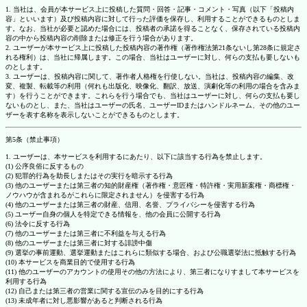
1. 当社は、会員が本サービス上に投稿した質問・回答・記事・コメント・写真（以下「投稿内
容」といいます）及び投稿内容に対して行った評価を保存し、利用することができるものとしま
す。なお、当社が必要と認めた場合には、投稿者の承諾を得ることなく、保存されている投稿内
容の中から投稿内容の削除または修正を行う場合があります。
2. ユーザーが本サービス上に投稿した投稿内容の著作権（著作権法第21条ないし第28条に規定さ
れる権利）は、当社に帰属します。この場合、当社はユーザーに対し、何らの支払も要しないも
のとします。
3. ユーザーは、投稿内容に関して、著作者人格権を行使しない。当社は、投稿内容の編集、改
変、複製、転載等の利用（何れも出版化、映像化、翻訳、放送、演劇化等の利用の場合を含みま
す）を行うことができます。これらを行う場合でも、当社はユーザーに対し、何らの支払も要し
ないものとし、また、当社はユーザーの氏名、ユーザーIDまたはハンドルネーム、その他のユー
ザーを表す名称を表示しないことができるものとします。
第5条（禁止事項）
1. ユーザーは、本サービスを利用するにあたり、以下に該当する行為を禁止します。
(1) 公序良俗に反するもの
(2) 犯罪的行為を助長しまたはその実行を暗示する行為
(3) 他のユーザーまたは第三者の知的財産権（著作権・意匠権・特許権・実用新案権・商標権・
ノウハウが含まれるがこれらに限定されません）を侵害する行為
(4) 他のユーザーまたは第三者の財産、信用、名誉、プライバシーを侵害する行為
(5) ユーザー自身の個人を特定できる情報を、他の会員に公開する行為
(6) 法令に反する行為
(7) 他のユーザーまたは第三者に不利益を与える行為
(8) 他のユーザーまたは第三者に対する誹謗中傷
(9) 選挙の事前運動、選挙運動またはこれらに類似する場合、および公職選挙法に抵触する行為
(10) 本サービスを商業目的で使用する行為
(11) 他のユーザーのアカウントの使用その他の方法により、第三者になりすまして本サービスを
利用する行為
(12) 自己または第三者の営業に関する宣伝のみを目的にする行為
(13) 未成年者に対し悪影響があると判断される行為