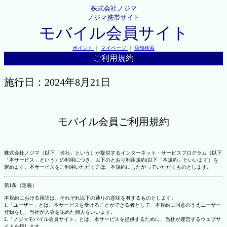
株式会社ノジマ
ノジマ携帯サイト
モバイル会員サイト
ポイント
｜
マイページ
｜
店舗検索
ご利用規約
施行日：2024年8月21日
モバイル会員ご利用規約
株式会社ノジマ（以下「当社」という）が提供するインターネット・サービスプログラム（以下
「本サービス」という）の利用につき、以下のとおり利用規約(以下「本規約」といいます）を
定めます。本サービスをご利用いただく方は、本規約にしたがっていただくものとします。
第1条（定義）
本規約における用語は、それぞれ以下の通りの意味を有するものとします。
1.「ユーザー」とは、本サービスを受けることができる者として、本規約に同意のうえユーザー
登録をし、当社が入会を認めた個人をいいます。
2.「ノジマモバイル会員サイト」とは、本サービスを提供するために、当社が運営するウェブサ
イトを指します。