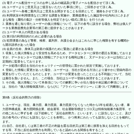
(3) 電子メール配信サービスのお申し込みの確認及び電子メールを配信させて頂く為。
(4) ユーザーよりご意見又はご提言をいただいた事項に対し、ご回答させて頂く為。
(5) ユーザーへ各種ご案内又はご意見をお聞きすることを目的として、連絡をさせて頂く為。
(6) 利用状況や利用環境などに関する調査を実施や、業務提携をした施設等や社内向けにさまざ
まな報告（属性の集計・分析等個人を特定できない様式に限る）を行うため
2. 業務を通じ知り得たユーザーの個人情報について、以下の各号に該当する場合、弊社は個人デ
ータを業務提携先企業等の第三者に提供することがあります。
(1) ユーザー本人の同意がある場合
(2) 第1項の利用目的のために必要のある場合
(3) 犯罪捜査の為など警察、検察、裁判所、弁護士会またはこれらに準じた権限を有する機関か
ら開示請求があった場合
(4) 会員の生命、身体又は財産の保護のために緊急に必要がある場合
3. 収集した個人情報をより安全性を高めるため、データセンターに保管の委託を実施しておりま
すが、データセンターでは個人情報にアクセスする権利は無く、又データセンターは当社により
定期的に監督をしております。
データ処理の委託を当社のセキュリティーの管理化に置かれた状況で実施しております。
4. 登録した情報に変更があった場合、ユーザーは、当社が定める方法により速やかに登録内容の
変更を行っていただくものとします。ユーザーが変更を怠ったことによる不利益について、当社
は責任を負いません。また、この場合、当社はユーザー登録を抹消することがあります。
5. その他、個人情報について本条項についての解釈に争いが出た場合や未記載の事項について
は、当社の『個人情報保護方針』ならびに『プライバシーポリシー』に基づいて判断致します。
第8条（反社会的勢力の排除）
1. ユーザーは、現在、暴力団、暴力団員、暴力団員でなくなった時から5年を経過しない者、暴
力団準構成員、暴力団関係企業、総会屋等、社会運動等標ぼうゴロ又は特殊知能暴力集団等、そ
の他これらに準ずる者（以下総称して「反社会的勢力」といいます。）に該当しないこと、及び
次の各号のいずれにも該当しないことを表明し、かつ将来にわたっても該当しないことを確約し
ます。
(1) 自己、自社若しくは第三者の不正の利益を図る目的又は第三者に損害を加える目的をもって
する等、不当に反社会的勢力を利用していると認められる関係を有すること