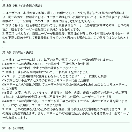
第11条（モバイル会員の統合）
1. ユーザーは、本規約第２条第２項（5）の例外として、やむを得ずまたは当社の都合等によ
り、同一名義で、他端末におけるユーザー登録を行った場合においては、統合手続きにより当該
複数のユーザー登録を一つのユーザー登録に統合しなければならない。
2. 前項における、統合手続きにおいては、統合されるユーザー登録側に付帯する本サービスの内
容が、統合するユーザー登録側に引き継がれるものとする。
3. 前二項に拘わらず、当該ユーザーが転売屋等、商業目的を有している可能性がある場合や、そ
の他不正な目的を有して複数登録を行っていたと思われる場合には、この限りではないものとす
る。
第12条（非保証・免責）
1. 当社は、ユーザーに対して、以下の各号の事項について、一切の保証をしません。
(1) 本サービスの内容について、その完全性、正確性及び有効性等
(2) 本サービスに中断、中止その他の障害が生じないこと
2. 当社は、以下の各号の損害について、一切の責任を負いません。
(1) ユーザーが登録情報の変更を行わなかったことによりユーザーに生じた損害
(2) 予期しない不正アクセス等の行為によりユーザーに生じた損害
(3) 本サービスの利用に関連してユーザーが日本又は外国の法令に触れたことによりユーザーに
生じた損害
(4) 天災、地変、火災、ストライキ、通商停止、戦争、内乱、疫病・感染症の流行その他の不可
抗力により本契約の全部又は一部に不履行が発生した場合、ユーザーに生じた損害
(5) 本サービスの利用に関し、ユーザーが第三者との間でトラブル（本サービス内外を問いませ
ん。）になった場合、ユーザーに生じた損害
3. 本サービスの提供を受けるために必要な機器、通信手段及び交通手段等の環境は全てユーザー
の費用と責任で備えます。また、本サービスの利用にあたり必要となる通信費用は、全てユーザ
ーの負担とします。
第13条（その他）