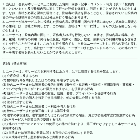
1. 当社は、会員が本サービス上に投稿した質問・回答・記事・コメント・写真（以下「投稿内
容」といいます）及び投稿内容に対して行った評価を保存し、利用することができるものとしま
す。なお、当社が必要と認めた場合には、投稿者の承諾を得ることなく、保存されている投稿内
容の中から投稿内容の削除または修正を行う場合があります。
2. ユーザーが本サービス上に投稿した投稿内容の著作権（著作権法第21条ないし第28条に規定さ
れる権利）は、当社に帰属します。この場合、当社はユーザーに対し、何らの支払も要しないも
のとします。
3. ユーザーは、投稿内容に関して、著作者人格権を行使しない。当社は、投稿内容の編集、改
変、複製、転載等の利用（何れも出版化、映像化、翻訳、放送、演劇化等の利用の場合を含みま
す）を行うことができます。これらを行う場合でも、当社はユーザーに対し、何らの支払も要し
ないものとし、また、当社はユーザーの氏名、ユーザーIDまたはハンドルネーム、その他のユー
ザーを表す名称を表示しないことができるものとします。
第5条（禁止事項）
1. ユーザーは、本サービスを利用するにあたり、以下に該当する行為を禁止します。
(1) 公序良俗に反するもの
(2) 犯罪的行為を助長しまたはその実行を暗示する行為
(3) 他のユーザーまたは第三者の知的財産権（著作権・意匠権・特許権・実用新案権・商標権・
ノウハウが含まれるがこれらに限定されません）を侵害する行為
(4) 他のユーザーまたは第三者の財産、信用、名誉、プライバシーを侵害する行為
(5) ユーザー自身の個人を特定できる情報を、他の会員に公開する行為
(6) 法令に反する行為
(7) 他のユーザーまたは第三者に不利益を与える行為
(8) 他のユーザーまたは第三者に対する誹謗中傷
(9) 選挙の事前運動、選挙運動またはこれらに類似する場合、および公職選挙法に抵触する行為
(10) 本サービスを商業目的で使用する行為
(11) 他のユーザーのアカウントの使用その他の方法により、第三者になりすまして本サービスを
利用する行為
(12) 自己または第三者の営業に関する宣伝のみを目的にする行為
(13) 未成年者に対し悪影響があると判断される行為