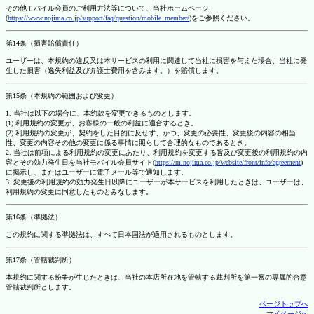
その他モバイル会員のご利用方法等について、当社ホームページ
(
https://www.nojima.co.jp/support/faq/question/mobile_member/
)をご参照ください。
第14条（損害賠償責任）
ユーザーは、本規約の違反又は本サービスの利用に関連して当社に損害を与えた場合、当社に発
生した損害（逸失利益及び弁護士費用を含みます。）を賠償します。
第15条（本規約の範囲および変更）
1. 当社は以下の場合に、本約款を変更できるものとします。
(1) 利用規約の変更が、お客様の一般の利益に適合するとき。
(2) 利用規約の変更が、契約をした目的に反せず、かつ、変更の必要性、変更後の内容の相当
性、変更の内容その他の変更に係る事情に照らして合理的なものであるとき。
2. 当社は前項による利用規約の変更にあたり、利用規約を変更する旨及び変更後の利用規約の内
容とその効力発生日を当社モバイル会員サイト(
https://m.nojima.co.jp/website/front/info/agreement
)
に掲示し、またはユーザーに電子メール等で通知します。
3. 変更後の利用規約の効力発生日以降にユーザーが本サービスを利用したときは、ユーザーは、
利用規約の変更に同意したものとみなします。
第16条（準拠法）
この規約に関する準拠法は、すべて日本国法が適用されるものとします。
第17条（管轄裁判所）
本規約に関する紛争が生じたときは、当社の本店所在地を管轄する裁判所を第一審の専属的合意
管轄裁判所とします。
ページトップへ
マイページへ