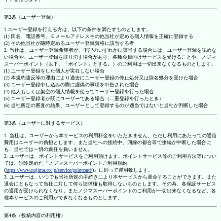
第2条（ユーザー登録）
1.ユーザー登録を行える方は、以下の条件を満たすものとします。
(1) 氏名、電話番号、Ｅメールアドレスその他当社が定める個人情報を正確に登録する
(2) その他当社が随時定めるユーザー登録資格に該当する者
2. 当社は、ユーザー登録希望者が、下記のいずれかに該当する場合には、ユーザー登録を認めな
い場合や、ユーザー登録を取り消す場合があり、各種会員向けサービスを受けることや、ノジマ
スーパーポイント（以下、「ポイント」とする。）のご利用は一切出来なくなるものとします。
(1) ユーザー登録をした個人が実在しない場合
(2) 本規約違反等の理由により過去にユーザー登録の停止処分又は除名処分を受けた場合
(3) ユーザー登録申し込みの際に虚偽の事項を申告された場合
(4) 他人もしくは架空の個人情報を使ってユーザー登録を行った場合
(5) ユーザー登録者が既にユーザーである場合（二重登録を行ったとき）
(6) 当社所定の審査の結果、ユーザーとして登録するのが適当ではないと当社が判断した場合
第3条（ユーザーに対するサービス）
1. 当社は、ユーザーから本サービスの利用料金をいただきません。ただし利用にあたっての通信
費用はユーザーの負担とします。また当社への接続中、回線の都合等で接続が中断した場合に
も、当社では一切の責任を負いません。
2. ユーザーは、ポイントサービスをご利用頂けます。ポイントサービス等のご利用方法等につい
ては、別途定めた『ノジマスーパーポイントご利用規約
(
https://www.nojima.co.jp/service/pointcard/
)』に則って運用致します。
3. ユーザーは、いつでも当社所定の手続きにより本サービスから退会することができます。また
退会にともなって当社に対して何ら請求権も取得しないものとします。その為、各保証サービス
の適用が受けられなくなり、またノジマスーパーポイントのご利用が一切出来なくなるなど、各
種本サービスのご利用ができなくなるものとします。
第4条（投稿内容の利用権）