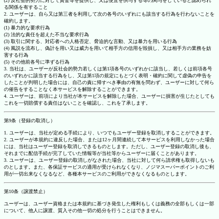
(2) 反社会的勢力に対して資金等を提供し、又は便宜を供与する等の関与をしていると認められ
る関係を有すること
2. ユーザーは、自ら又は第三者を利用して次の各号のいずれにも該当する行為を行わないことを
確約します。
(1) 暴力的な要求行為
(2) 法的な責任を超えた不当な要求行為
(3) 取引に関する、対応者への人格否定、脅迫的な言動、又は暴力を用いる行為
(4) 風説を流布し、偽計を用い又は威力を用いて相手方の信用を毀損し、又は相手方の業務を妨
害する行為
(5) その他前各号に準ずる行為
3. 当社は、ユーザーが反社会的勢力若しくは第1項各号のいずれかに該当し、若しくは前項各号
のいずれかに該当する行為をし、又は第1項の規定にもとづく表明・確約に関して虚偽の申告を
したことが判明した場合には、自己の責に帰すべき事由の有無を問わず、ユーザーに対して何ら
の催告をすることなく本サービスを解除することができます。
4. ユーザーは、前項により当社が本サービスを解除した場合、ユーザーに損害が生じたとしても
これを一切賠償する責任はないことを確認し、これを了承します。
第9条（登録の取消し）
1. ユーザーは、当社が定める手続により、いつでもユーザー登録を取消しすることができます。
2. ユーザーが本規約に違反した場合、または12ヶ月間連続して本サービスを利用しなかった場合
には、当社はユーザー登録を取消しできるものとします。ただし、ユーザー登録の取消し後も、
それまでに配信手続が完了していた情報等が当社等からユーザーに届くことがあります。
3. ユーザーは、ユーザー登録の取消しがなされた場合、当社に対して何ら請求権も取得しないも
のとします。また、各保証サービスの適用が受けられなくなり、ノジマスーパーポイントのご利
用が一切出来なくなるなど、各種本サービスのご利用ができなくなるものとします。
第10条（譲渡禁止）
ユーザーは、ユーザー資格または本規約に基づき発生した権利もしくは義務の全部もしくは一部
について、他人に譲渡、質入その他一切の処分を行うことはできません。