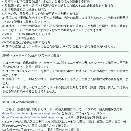
(14) 本サービスの運営を妨げ、または、当社の信用を毀損する行為
(15) 転売・買い回り・ポイント取得のみを目的とした購入または会員登録をする行為
(16) 本規約各規定に違反する行為
(17) その他、前各号に準じて当社が不適当と判断する行為
2. 前項の禁止事項に該当するか否かの判断は、当社の裁量により行うものとし、当社は判断基準
について説明する義務を負いません。
3. 当社は、ユーザーの行為が、第１項各号のいずれかに該当すると判断した場合、事前に通知す
ることなく、以下の各号のいずれか又は全ての措置を講じることができます。
(1) 本サービスの利用制限もしくは停止
(2) 本サービスの退会処分
(3) その他当社が必要と判断する行為
4. 前項の措置によりユーザーに生じた損害について、当社は一切の責任を負いません。
第6条（ユーザーＩＤ及びパスワードの管理）
1. ユーザーは、自己の責任で、本サービスに関するユーザーID及びパスワードを第三者に不正利
用されないよう、厳重に管理します。
2. ユーザーID及びパスワードを利用して行われた本サービス上の一切の行為はユーザーの行為と
みなします。
3. 当社は、ユーザーID及びパスワードの管理不十分等によって生じた損害に関する責任を負いま
せん。
4. ユーザーは、本サービス上のアカウントを第三者に対して貸与、譲渡、売買、質入、又は利用
させる等の行為をすることはできません。
第7条（個人情報の取扱い）
1. 当社は、業務を通じ知り得たユーザーの個人情報について、ノジマの『個人情報保護方針
(https://www.nojima.co.jp/corporation/privacy/)
』ならびに『プライバシーポリシー
(
https://m.nojima.co.jp/website/front/info/privacy
)』に則り、以下の目的で利用します。
(1) ユーザーがご購入又はご利用された商品又はサービスに関し、連絡、配達、工事、設定、修
理その他ユーザーのご要望にお応えさせて頂く為。
(2) 各種セール又はイベントへのご案内を送付させて頂く為。