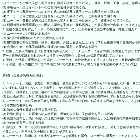
(1) ユーザーがご購入又はご利用された商品又はサービスに関し、連絡、配達、工事、設定、修
(2) 各種セール又はイベントへのご案内を送付させて頂く為。
(3) 電子メール配信サービスのお申し込みの確認及び電子メールを配信させて頂く為。
(4) ユーザーよりご意見又はご提言をいただいた事項に対し、ご回答させて頂く為。
(5) ユーザーへ各種ご案内又はご意見をお聞きすることを目的として、連絡をさせて頂く為。
(6) 利用状況や利用環境などに関する調査を実施や、業務提携をした施設等や社内向けにさまざ
2. 業務を通じ知り得たユーザーの個人情報について、以下の各号に該当する場合、弊社は個人デ
(1) ユーザー本人の同意がある場合
(2) 第1項の利用目的のために必要のある場合
(3) 犯罪捜査の為など警察、検察、裁判所、弁護士会またはこれらに準じた権限を有する機関から
(4) 会員の生命、身体又は財産の保護のために緊急に必要がある場合
3. 収集した個人情報をより安全性を高めるため、データセンターに保管の委託を実施しており
データ処理の委託を当社のセキュリティーの管理化に置かれた状況で実施しております。
4. 登録した情報に変更があった場合、ユーザーは、当社が定める方法により速やかに登録内容
5. その他、個人情報について本条項についての解釈に争いが出た場合や未記載の事項について
第8条（反社会的勢力の排除）
1. ユーザーは、現在、暴力団、暴力団員、暴力団員でなくなった時から5年を経過しない者、
のいずれにも該当しないことを表明し、かつ将来にわたっても該当しないことを確約します。
(1) 自己、自社若しくは第三者の不正の利益を図る目的又は第三者に損害を加える目的をもって
(2) 反社会的勢力に対して資金等を提供し、又は便宜を供与する等の関与をしていると認められる
2. ユーザーは、自ら又は第三者を利用して次の各号のいずれにも該当する行為を行わないことを
(1) 暴力的な要求行為
(2) 法的な責任を超えた不当な要求行為
(3) 取引に関する、対応者への人格否定、脅迫的な言動、又は暴力を用いる行為
(4) 風説を流布し、偽計を用い又は威力を用いて相手方の信用を毀損し、又は相手方の業務を妨害
(5) その他前各号に準ずる行為
3. 当社は、ユーザーが反社会的勢力若しくは第1項各号のいずれかに該当し、若しくは前項各
することなく本サービスを解除することができます。
4. ユーザーは、前項により当社が本サービスを解除した場合、ユーザーに損害が生じたとしても