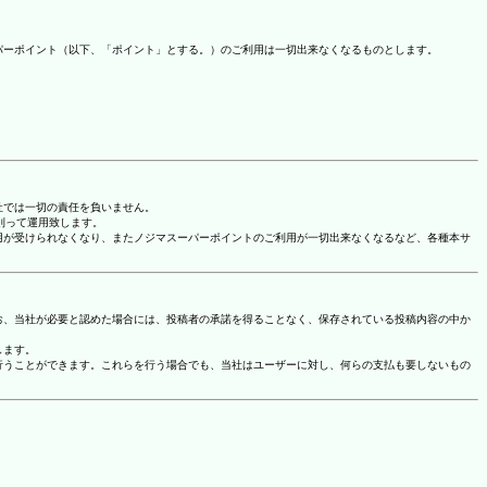
パーポイント（以下、「ポイント」とする。）のご利用は一切出来なくなるものとします。
社では一切の責任を負いません。
に則って運用致します。
用が受けられなくなり、またノジマスーパーポイントのご利用が一切出来なくなるなど、各種本サ
お、当社が必要と認めた場合には、投稿者の承諾を得ることなく、保存されている投稿内容の中か
します。
行うことができます。これらを行う場合でも、当社はユーザーに対し、何らの支払も要しないもの