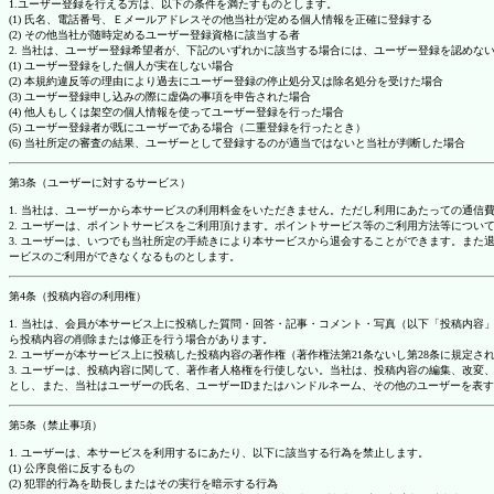
1.ユーザー登録を行える方は、以下の条件を満たすものとします。
(1) 氏名、電話番号、Ｅメールアドレスその他当社が定める個人情報を正確に登録する
(2) その他当社が随時定めるユーザー登録資格に該当する者
2. 当社は、ユーザー登録希望者が、下記のいずれかに該当する場合には、ユーザー登録を認め
(1) ユーザー登録をした個人が実在しない場合
(2) 本規約違反等の理由により過去にユーザー登録の停止処分又は除名処分を受けた場合
(3) ユーザー登録申し込みの際に虚偽の事項を申告された場合
(4) 他人もしくは架空の個人情報を使ってユーザー登録を行った場合
(5) ユーザー登録者が既にユーザーである場合（二重登録を行ったとき）
(6) 当社所定の審査の結果、ユーザーとして登録するのが適当ではないと当社が判断した場合
第3条（ユーザーに対するサービス）
1. 当社は、ユーザーから本サービスの利用料金をいただきません。ただし利用にあたっての通
2. ユーザーは、ポイントサービスをご利用頂けます。ポイントサービス等のご利用方法等につい
3. ユーザーは、いつでも当社所定の手続きにより本サービスから退会することができます。ま
ービスのご利用ができなくなるものとします。
第4条（投稿内容の利用権）
1. 当社は、会員が本サービス上に投稿した質問・回答・記事・コメント・写真（以下「投稿内
ら投稿内容の削除または修正を行う場合があります。
2. ユーザーが本サービス上に投稿した投稿内容の著作権（著作権法第21条ないし第28条に規
3. ユーザーは、投稿内容に関して、著作者人格権を行使しない。当社は、投稿内容の編集、改
とし、また、当社はユーザーの氏名、ユーザーIDまたはハンドルネーム、その他のユーザーを表
第5条（禁止事項）
1. ユーザーは、本サービスを利用するにあたり、以下に該当する行為を禁止します。
(1) 公序良俗に反するもの
(2) 犯罪的行為を助長しまたはその実行を暗示する行為