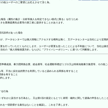
理その他ユーザーのご要望にお応えさせて頂く為。
まな報告（属性の集計・分析等個人を特定できない様式に限る）を行うため
ータを業務提携先企業等の第三者に提供することがあります。
開示請求があった場合
ますが、データセンターでは個人情報にアクセスする権利は無く、又データセンターは当社により定期
の変更を行っていただくものとします。ユーザーが変更を怠ったことによる不利益について、当社は責
は、当社の『個人情報保護方針』ならびに『プライバシーポリシー』に基づいて判断致します。
暴力団準構成員、暴力団関係企業、総会屋等、社会運動等標ぼうゴロ又は特殊知能暴力集団等、その他
する等、不当に反社会的勢力を利用していると認められる関係を有すること
関係を有すること
確約します。
する行為
号のいずれかに該当する行為をし、又は第1項の規定にもとづく表明・確約に関して虚偽の申告をした
これを一切賠償する責任はないことを確認し、これを了承します。