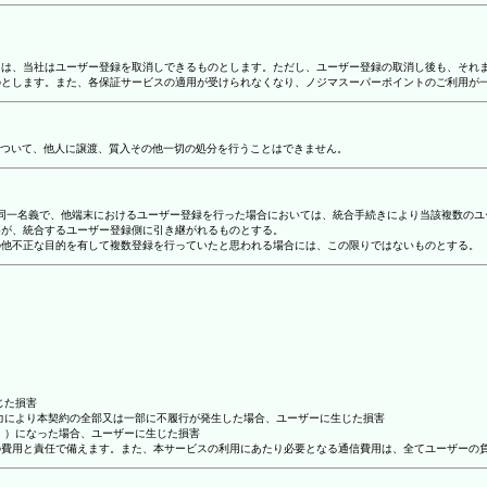
合には、当社はユーザー登録を取消しできるものとします。ただし、ユーザー登録の取消し後も、そ
ものとします。また、各保証サービスの適用が受けられなくなり、ノジマスーパーポイントのご利用が
ついて、他人に譲渡、質入その他一切の処分を行うことはできません。
り、同一名義で、他端末におけるユーザー登録を行った場合においては、統合手続きにより当該複数の
容が、統合するユーザー登録側に引き継がれるものとする。
その他不正な目的を有して複数登録を行っていたと思われる場合には、この限りではないものとする。
じた損害
抗力により本契約の全部又は一部に不履行が発生した場合、ユーザーに生じた損害
ん。）になった場合、ユーザーに生じた損害
ーの費用と責任で備えます。また、本サービスの利用にあたり必要となる通信費用は、全てユーザーの