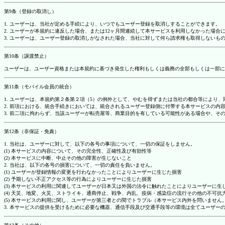
第9条（登録の取消し）
1. ユーザーは、当社が定める手続により、いつでもユーザー登録を取消しすることができます。
2. ユーザーが本規約に違反した場合、または12ヶ月間連続して本サービスを利用しなかった場
3. ユーザーは、ユーザー登録の取消しがなされた場合、当社に対して何ら請求権も取得しない
第10条（譲渡禁止）
ユーザーは、ユーザー資格または本規約に基づき発生した権利もしくは義務の全部もしくは一部に
第11条（モバイル会員の統合）
1. ユーザーは、本規約第２条第２項（5）の例外として、やむを得ずまたは当社の都合等によ
2. 前項における、統合手続きにおいては、統合されるユーザー登録側に付帯する本サービスの内
3. 前二項に拘わらず、当該ユーザーが転売屋等、商業目的を有している可能性がある場合や、
第12条（非保証・免責）
1. 当社は、ユーザーに対して、以下の各号の事項について、一切の保証をしません。
(1) 本サービスの内容について、その完全性、正確性及び有効性等
(2) 本サービスに中断、中止その他の障害が生じないこと
2. 当社は、以下の各号の損害について、一切の責任を負いません。
(1) ユーザーが登録情報の変更を行わなかったことによりユーザーに生じた損害
(2) 予期しない不正アクセス等の行為によりユーザーに生じた損害
(3) 本サービスの利用に関連してユーザーが日本又は外国の法令に触れたことによりユーザーに生
(4) 天災、地変、火災、ストライキ、通商停止、戦争、内乱、疫病・感染症の流行その他の不可
(5) 本サービスの利用に関し、ユーザーが第三者との間でトラブル（本サービス内外を問いませ
3. 本サービスの提供を受けるために必要な機器、通信手段及び交通手段等の環境は全てユーザ