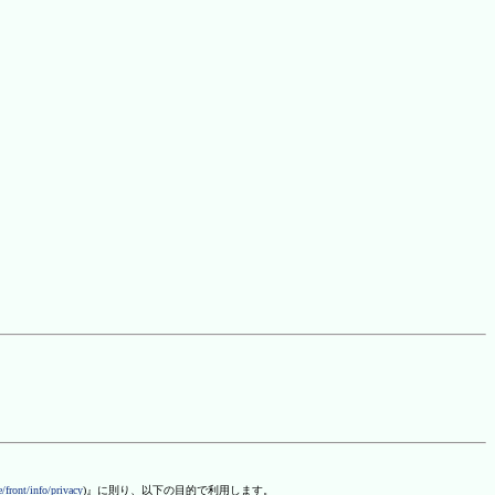
/front/info/privacy
)』に則り、以下の目的で利用します。