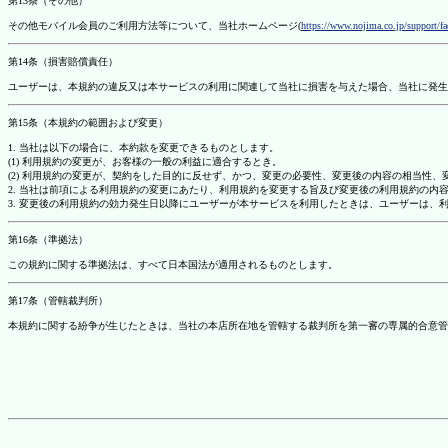
第13条（その他）
その他モバイル会員のご利用方法等について、当社ホームページ(
https://www.nojima.co.jp/support/f
第14条（損害賠償責任）
ユーザーは、本規約の違反又は本サービスの利用に関連して当社に損害を与えた場合、当社に発生
第15条（本規約の範囲および変更）
1. 当社は以下の場合に、本約款を変更できるものとします。
(1) 利用規約の変更が、お客様の一般の利益に適合するとき。
(2) 利用規約の変更が、契約をした目的に反せず、かつ、変更の必要性、変更後の内容の相当性
2. 当社は前項による利用規約の変更にあたり、利用規約を変更する旨及び変更後の利用規約の内
3. 変更後の利用規約の効力発生日以降にユーザーが本サービスを利用したときは、ユーザーは、
第16条（準拠法）
この規約に関する準拠法は、すべて日本国法が適用されるものとします。
第17条（管轄裁判所）
本規約に関する紛争が生じたときは、当社の本店所在地を管轄する裁判所を第一審の専属的合意管