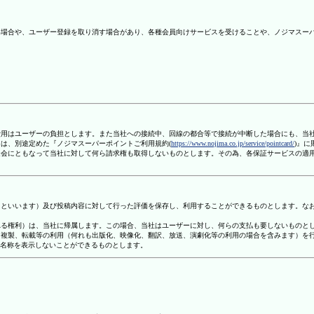
ない場合や、ユーザー登録を取り消す場合があり、各種会員向けサービスを受けることや、ノジマスー
信費用はユーザーの負担とします。また当社への接続中、回線の都合等で接続が中断した場合にも、当
ては、別途定めた『ノジマスーパーポイントご利用規約(
https://www.nojima.co.jp/service/pointcard/
)』
た退会にともなって当社に対して何ら請求権も取得しないものとします。その為、各保証サービスの適
容」といいます）及び投稿内容に対して行った評価を保存し、利用することができるものとします。な
定される権利）は、当社に帰属します。この場合、当社はユーザーに対し、何らの支払も要しないものと
変、複製、転載等の利用（何れも出版化、映像化、翻訳、放送、演劇化等の利用の場合を含みます）を
す名称を表示しないことができるものとします。