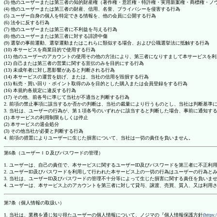
(3) 他のユーザーまたは第三者の知的財産権（著作権・意匠権・特許権・実用新案権・商標権・
(4) 他のユーザーまたは第三者の財産、信用、名誉、プライバシーを侵害する行為
(5) ユーザー自身の個人を特定できる情報を、他の会員に公開する行為
(6) 法令に反する行為
(7) 他のユーザーまたは第三者に不利益を与える行為
(8) 他のユーザーまたは第三者に対する誹謗中傷
(9) 選挙の事前運動、選挙運動またはこれらに類似する場合、および公職選挙法に抵触する行為
(10) 本サービスを商業目的で使用する行為
(11) 他のユーザーのアカウントの使用その他の方法により、第三者になりすまして本サービスを
(12) 自己または第三者の営業に関する宣伝のみを目的にする行為
(13) 未成年者に対し悪影響があると判断される行為
(14) 本サービスの運営を妨げ、または、当社の信用を毀損する行為
(15) 転売・買い回り・ポイント取得のみを目的とした購入または会員登録をする行為
(16) 本規約各規定に違反する行為
(17) その他、前各号に準じて当社が不適当と判断する行為
2. 前項の禁止事項に該当するか否かの判断は、当社の裁量により行うものとし、当社は判断基準
3. 当社は、ユーザーの行為が、第１項各号のいずれかに該当すると判断した場合、事前に通知す
(1) 本サービスの利用制限もしくは停止
(2) 本サービスの退会処分
(3) その他当社が必要と判断する行為
4. 前項の措置によりユーザーに生じた損害について、当社は一切の責任を負いません。
第6条（ユーザーＩＤ及びパスワードの管理）
1. ユーザーは、自己の責任で、本サービスに関するユーザーID及びパスワードを第三者に不正利
2. ユーザーID及びパスワードを利用して行われた本サービス上の一切の行為はユーザーの行為と
3. 当社は、ユーザーID及びパスワードの管理不十分等によって生じた損害に関する責任を負いま
4. ユーザーは、本サービス上のアカウントを第三者に対して貸与、譲渡、売買、質入、又は利用
第7条（個人情報の取扱い）
1. 当社は、業務を通じ知り得たユーザーの個人情報について、ノジマの『個人情報保護方針
(https: