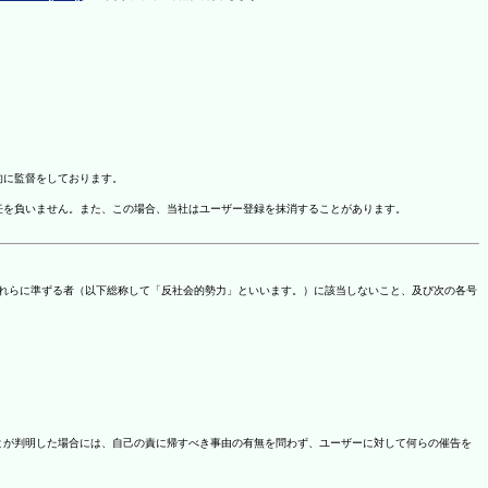
的に監督をしております。
任を負いません。また、この場合、当社はユーザー登録を抹消することがあります。
これらに準ずる者（以下総称して「反社会的勢力」といいます。）に該当しないこと、及び次の各号
ことが判明した場合には、自己の責に帰すべき事由の有無を問わず、ユーザーに対して何らの催告を