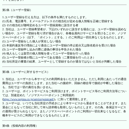
第2条（ユーザー登録）
1.ユーザー登録を行える方は、以下の条件を満たすものとします。
(1) 氏名、電話番号、Ｅメールアドレスその他当社が定める個人情報を正確に登録する
(2) その他当社が随時定めるユーザー登録資格に該当する者
2. 当社は、ユーザー登録希望者が、下記のいずれかに該当する場合には、ユーザー登録を認めな
い場合や、ユーザー登録を取り消す場合があり、各種会員向けサービスを受けることや、ノジマ
スーパーポイント（以下、「ポイント」とする。）のご利用は一切出来なくなるものとします。
(1) ユーザー登録をした個人が実在しない場合
(2) 本規約違反等の理由により過去にユーザー登録の停止処分又は除名処分を受けた場合
(3) ユーザー登録申し込みの際に虚偽の事項を申告された場合
(4) 他人もしくは架空の個人情報を使ってユーザー登録を行った場合
(5) ユーザー登録者が既にユーザーである場合（二重登録を行ったとき）
(6) 当社所定の審査の結果、ユーザーとして登録するのが適当ではないと当社が判断した場合
第3条（ユーザーに対するサービス）
1. 当社は、ユーザーから本サービスの利用料金をいただきません。ただし利用にあたっての通信
費用はユーザーの負担とします。また当社への接続中、回線の都合等で接続が中断した場合に
も、当社では一切の責任を負いません。
2. ユーザーは、ポイントサービスをご利用頂けます。ポイントサービス等のご利用方法等につい
ては、別途定めた『ノジマスーパーポイントご利用規約
(
https://www.nojima.co.jp/service/pointcard/
)』に則って運用致します。
3. ユーザーは、いつでも当社所定の手続きにより本サービスから退会することができます。また
退会にともなって当社に対して何ら請求権も取得しないものとします。その為、各保証サービス
の適用が受けられなくなり、またノジマスーパーポイントのご利用が一切出来なくなるなど、各
種本サービスのご利用ができなくなるものとします。
第4条（投稿内容の利用権）