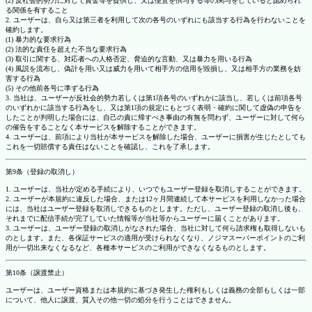
(2) 反社会的勢力に対して資金等を提供し、又は便宜を供与する等の関与をしていると認められ
る関係を有すること
2. ユーザーは、自ら又は第三者を利用して次の各号のいずれにも該当する行為を行わないことを
確約します。
(1) 暴力的な要求行為
(2) 法的な責任を超えた不当な要求行為
(3) 取引に関する、対応者への人格否定、脅迫的な言動、又は暴力を用いる行為
(4) 風説を流布し、偽計を用い又は威力を用いて相手方の信用を毀損し、又は相手方の業務を妨
害する行為
(5) その他前各号に準ずる行為
3. 当社は、ユーザーが反社会的勢力若しくは第1項各号のいずれかに該当し、若しくは前項各号
のいずれかに該当する行為をし、又は第1項の規定にもとづく表明・確約に関して虚偽の申告を
したことが判明した場合には、自己の責に帰すべき事由の有無を問わず、ユーザーに対して何ら
の催告をすることなく本サービスを解除することができます。
4. ユーザーは、前項により当社が本サービスを解除した場合、ユーザーに損害が生じたとしても
これを一切賠償する責任はないことを確認し、これを了承します。
第9条（登録の取消し）
1. ユーザーは、当社が定める手続により、いつでもユーザー登録を取消しすることができます。
2. ユーザーが本規約に違反した場合、または12ヶ月間連続して本サービスを利用しなかった場合
には、当社はユーザー登録を取消しできるものとします。ただし、ユーザー登録の取消し後も、
それまでに配信手続が完了していた情報等が当社等からユーザーに届くことがあります。
3. ユーザーは、ユーザー登録の取消しがなされた場合、当社に対して何ら請求権も取得しないも
のとします。また、各保証サービスの適用が受けられなくなり、ノジマスーパーポイントのご利
用が一切出来なくなるなど、各種本サービスのご利用ができなくなるものとします。
第10条（譲渡禁止）
ユーザーは、ユーザー資格または本規約に基づき発生した権利もしくは義務の全部もしくは一部
について、他人に譲渡、質入その他一切の処分を行うことはできません。