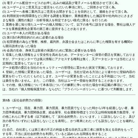
(3) 電子メール配信サービスのお申し込みの確認及び電子メールを配信させて頂く為。
(4) ユーザーよりご意見又はご提言をいただいた事項に対し、ご回答させて頂く為。
(5) ユーザーへ各種ご案内又はご意見をお聞きすることを目的として、連絡をさせて頂く為。
(6) 利用状況や利用環境などに関する調査を実施や、業務提携をした施設等や社内向けにさまざ
まな報告（属性の集計・分析等個人を特定できない様式に限る）を行うため
2. 業務を通じ知り得たユーザーの個人情報について、以下の各号に該当する場合、弊社は個人デ
ータを業務提携先企業等の第三者に提供することがあります。
(1) ユーザー本人の同意がある場合
(2) 第1項の利用目的のために必要のある場合
(3) 犯罪捜査の為など警察、検察、裁判所、弁護士会またはこれらに準じた権限を有する機関か
ら開示請求があった場合
(4) 会員の生命、身体又は財産の保護のために緊急に必要がある場合
3. 収集した個人情報をより安全性を高めるため、データセンターに保管の委託を実施しておりま
すが、データセンターでは個人情報にアクセスする権利は無く、又データセンターは当社により
定期的に監督をしております。
データ処理の委託を当社のセキュリティーの管理化に置かれた状況で実施しております。
4. 登録した情報に変更があった場合、ユーザーは、当社が定める方法により速やかに登録内容の
変更を行っていただくものとします。ユーザーが変更を怠ったことによる不利益について、当社
は責任を負いません。また、この場合、当社はユーザー登録を抹消することがあります。
5. その他、個人情報について本条項についての解釈に争いが出た場合や未記載の事項について
は、当社の『個人情報保護方針』ならびに『プライバシーポリシー』に基づいて判断致します。
第8条（反社会的勢力の排除）
1. ユーザーは、現在、暴力団、暴力団員、暴力団員でなくなった時から5年を経過しない者、暴
力団準構成員、暴力団関係企業、総会屋等、社会運動等標ぼうゴロ又は特殊知能暴力集団等、そ
の他これらに準ずる者（以下総称して「反社会的勢力」といいます。）に該当しないこと、及び
次の各号のいずれにも該当しないことを表明し、かつ将来にわたっても該当しないことを確約し
ます。
(1) 自己、自社若しくは第三者の不正の利益を図る目的又は第三者に損害を加える目的をもって
する等、不当に反社会的勢力を利用していると認められる関係を有すること