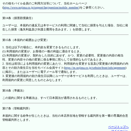
その他モバイル会員のご利用方法等について、当社ホームページ
(
https://www.nojima.co.jp/support/faq/question/mobile_member/
)をご参照ください。
第14条（損害賠償責任）
ユーザーは、本規約の違反又は本サービスの利用に関連して当社に損害を与えた場合、当社に発
生した損害（逸失利益及び弁護士費用を含みます。）を賠償します。
第15条（本規約の範囲および変更）
1. 当社は以下の場合に、本約款を変更できるものとします。
(1) 利用規約の変更が、お客様の一般の利益に適合するとき。
(2) 利用規約の変更が、契約をした目的に反せず、かつ、変更の必要性、変更後の内容の相当
性、変更の内容その他の変更に係る事情に照らして合理的なものであるとき。
2. 当社は前項による利用規約の変更にあたり、利用規約を変更する旨及び変更後の利用規約の内
容とその効力発生日を当社モバイル会員サイト(
https://m.nojima.co.jp/website/front/info/agreement
)
に掲示し、またはユーザーに電子メール等で通知します。
3. 変更後の利用規約の効力発生日以降にユーザーが本サービスを利用したときは、ユーザーは、
利用規約の変更に同意したものとみなします。
第16条（準拠法）
この規約に関する準拠法は、すべて日本国法が適用されるものとします。
第17条（管轄裁判所）
本規約に関する紛争が生じたときは、当社の本店所在地を管轄する裁判所を第一審の専属的合意
管轄裁判所とします。
ページトップへ
マイページへ