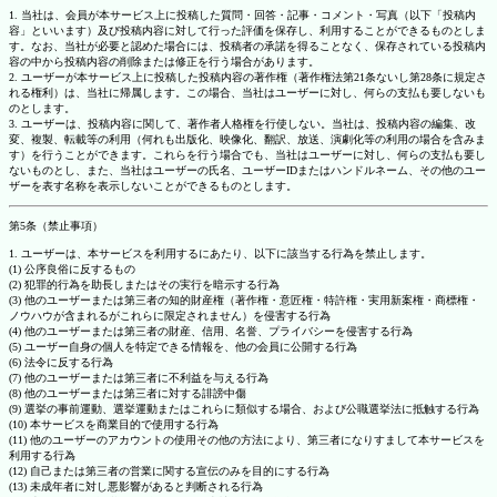
1. 当社は、会員が本サービス上に投稿した質問・回答・記事・コメント・写真（以下「投稿内
容」といいます）及び投稿内容に対して行った評価を保存し、利用することができるものとしま
す。なお、当社が必要と認めた場合には、投稿者の承諾を得ることなく、保存されている投稿内
容の中から投稿内容の削除または修正を行う場合があります。
2. ユーザーが本サービス上に投稿した投稿内容の著作権（著作権法第21条ないし第28条に規定さ
れる権利）は、当社に帰属します。この場合、当社はユーザーに対し、何らの支払も要しないも
のとします。
3. ユーザーは、投稿内容に関して、著作者人格権を行使しない。当社は、投稿内容の編集、改
変、複製、転載等の利用（何れも出版化、映像化、翻訳、放送、演劇化等の利用の場合を含みま
す）を行うことができます。これらを行う場合でも、当社はユーザーに対し、何らの支払も要し
ないものとし、また、当社はユーザーの氏名、ユーザーIDまたはハンドルネーム、その他のユー
ザーを表す名称を表示しないことができるものとします。
第5条（禁止事項）
1. ユーザーは、本サービスを利用するにあたり、以下に該当する行為を禁止します。
(1) 公序良俗に反するもの
(2) 犯罪的行為を助長しまたはその実行を暗示する行為
(3) 他のユーザーまたは第三者の知的財産権（著作権・意匠権・特許権・実用新案権・商標権・
ノウハウが含まれるがこれらに限定されません）を侵害する行為
(4) 他のユーザーまたは第三者の財産、信用、名誉、プライバシーを侵害する行為
(5) ユーザー自身の個人を特定できる情報を、他の会員に公開する行為
(6) 法令に反する行為
(7) 他のユーザーまたは第三者に不利益を与える行為
(8) 他のユーザーまたは第三者に対する誹謗中傷
(9) 選挙の事前運動、選挙運動またはこれらに類似する場合、および公職選挙法に抵触する行為
(10) 本サービスを商業目的で使用する行為
(11) 他のユーザーのアカウントの使用その他の方法により、第三者になりすまして本サービスを
利用する行為
(12) 自己または第三者の営業に関する宣伝のみを目的にする行為
(13) 未成年者に対し悪影響があると判断される行為