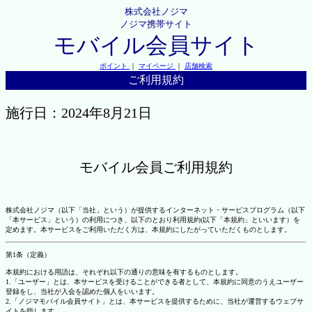
株式会社ノジマ
ノジマ携帯サイト
モバイル会員サイト
ポイント
｜
マイページ
｜
店舗検索
ご利用規約
施行日：2024年8月21日
モバイル会員ご利用規約
株式会社ノジマ（以下「当社」という）が提供するインターネット・サービスプログラム（以下
「本サービス」という）の利用につき、以下のとおり利用規約(以下「本規約」といいます）を
定めます。本サービスをご利用いただく方は、本規約にしたがっていただくものとします。
第1条（定義）
本規約における用語は、それぞれ以下の通りの意味を有するものとします。
1.「ユーザー」とは、本サービスを受けることができる者として、本規約に同意のうえユーザー
登録をし、当社が入会を認めた個人をいいます。
2.「ノジマモバイル会員サイト」とは、本サービスを提供するために、当社が運営するウェブサ
イトを指します。