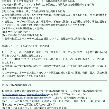
(14) 本サービスの運営を妨げ、または、当社の信用を毀損する行為
(15) 転売・買い回り・ポイント取得のみを目的とした購入または会員登録をする行為
(16) 本規約各規定に違反する行為
(17) その他、前各号に準じて当社が不適当と判断する行為
2. 前項の禁止事項に該当するか否かの判断は、当社の裁量により行うものとし、当社は判断基準
について説明する義務を負いません。
3. 当社は、ユーザーの行為が、第１項各号のいずれかに該当すると判断した場合、事前に通知す
ることなく、以下の各号のいずれか又は全ての措置を講じることができます。
(1) 本サービスの利用制限もしくは停止
(2) 本サービスの退会処分
(3) その他当社が必要と判断する行為
4. 前項の措置によりユーザーに生じた損害について、当社は一切の責任を負いません。
第6条（ユーザーＩＤ及びパスワードの管理）
1. ユーザーは、自己の責任で、本サービスに関するユーザーID及びパスワードを第三者に不正利
用されないよう、厳重に管理します。
2. ユーザーID及びパスワードを利用して行われた本サービス上の一切の行為はユーザーの行為と
みなします。
3. 当社は、ユーザーID及びパスワードの管理不十分等によって生じた損害に関する責任を負いま
せん。
4. ユーザーは、本サービス上のアカウントを第三者に対して貸与、譲渡、売買、質入、又は利用
させる等の行為をすることはできません。
第7条（個人情報の取扱い）
1. 当社は、業務を通じ知り得たユーザーの個人情報について、ノジマの『個人情報保護方針
(https://www.nojima.co.jp/corporation/privacy/)
』ならびに『プライバシーポリシー
(
https://m.nojima.co.jp/website/front/info/privacy
)』に則り、以下の目的で利用します。
(1) ユーザーがご購入又はご利用された商品又はサービスに関し、連絡、配達、工事、設定、修
理その他ユーザーのご要望にお応えさせて頂く為。
(2) 各種セール又はイベントへのご案内を送付させて頂く為。