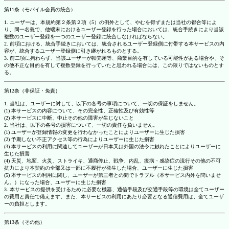
第11条（モバイル会員の統合）
1. ユーザーは、本規約第２条第２項（5）の例外として、やむを得ずまたは当社の都合等によ
り、同一名義で、他端末におけるユーザー登録を行った場合においては、統合手続きにより当該
複数のユーザー登録を一つのユーザー登録に統合しなければならない。
2. 前項における、統合手続きにおいては、統合されるユーザー登録側に付帯する本サービスの内
容が、統合するユーザー登録側に引き継がれるものとする。
3. 前二項に拘わらず、当該ユーザーが転売屋等、商業目的を有している可能性がある場合や、そ
の他不正な目的を有して複数登録を行っていたと思われる場合には、この限りではないものとす
る。
第12条（非保証・免責）
1. 当社は、ユーザーに対して、以下の各号の事項について、一切の保証をしません。
(1) 本サービスの内容について、その完全性、正確性及び有効性等
(2) 本サービスに中断、中止その他の障害が生じないこと
2. 当社は、以下の各号の損害について、一切の責任を負いません。
(1) ユーザーが登録情報の変更を行わなかったことによりユーザーに生じた損害
(2) 予期しない不正アクセス等の行為によりユーザーに生じた損害
(3) 本サービスの利用に関連してユーザーが日本又は外国の法令に触れたことによりユーザーに
生じた損害
(4) 天災、地変、火災、ストライキ、通商停止、戦争、内乱、疫病・感染症の流行その他の不可
抗力により本契約の全部又は一部に不履行が発生した場合、ユーザーに生じた損害
(5) 本サービスの利用に関し、ユーザーが第三者との間でトラブル（本サービス内外を問いませ
ん。）になった場合、ユーザーに生じた損害
3. 本サービスの提供を受けるために必要な機器、通信手段及び交通手段等の環境は全てユーザー
の費用と責任で備えます。また、本サービスの利用にあたり必要となる通信費用は、全てユーザ
ーの負担とします。
第13条（その他）