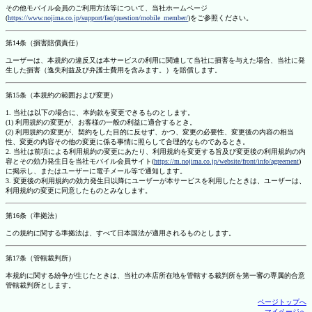
その他モバイル会員のご利用方法等について、当社ホームページ
(
https://www.nojima.co.jp/support/faq/question/mobile_member/
)をご参照ください。
第14条（損害賠償責任）
ユーザーは、本規約の違反又は本サービスの利用に関連して当社に損害を与えた場合、当社に発
生した損害（逸失利益及び弁護士費用を含みます。）を賠償します。
第15条（本規約の範囲および変更）
1. 当社は以下の場合に、本約款を変更できるものとします。
(1) 利用規約の変更が、お客様の一般の利益に適合するとき。
(2) 利用規約の変更が、契約をした目的に反せず、かつ、変更の必要性、変更後の内容の相当
性、変更の内容その他の変更に係る事情に照らして合理的なものであるとき。
2. 当社は前項による利用規約の変更にあたり、利用規約を変更する旨及び変更後の利用規約の内
容とその効力発生日を当社モバイル会員サイト(
https://m.nojima.co.jp/website/front/info/agreement
)
に掲示し、またはユーザーに電子メール等で通知します。
3. 変更後の利用規約の効力発生日以降にユーザーが本サービスを利用したときは、ユーザーは、
利用規約の変更に同意したものとみなします。
第16条（準拠法）
この規約に関する準拠法は、すべて日本国法が適用されるものとします。
第17条（管轄裁判所）
本規約に関する紛争が生じたときは、当社の本店所在地を管轄する裁判所を第一審の専属的合意
管轄裁判所とします。
ページトップへ
マイページへ