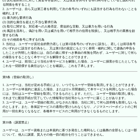
(2) 反社会的勢力に対して資金等を提供し、又は便宜を供与する等の関与をしていると認められ
る関係を有すること
2. ユーザーは、自ら又は第三者を利用して次の各号のいずれにも該当する行為を行わないことを
確約します。
(1) 暴力的な要求行為
(2) 法的な責任を超えた不当な要求行為
(3) 取引に関する、対応者への人格否定、脅迫的な言動、又は暴力を用いる行為
(4) 風説を流布し、偽計を用い又は威力を用いて相手方の信用を毀損し、又は相手方の業務を妨
害する行為
(5) その他前各号に準ずる行為
3. 当社は、ユーザーが反社会的勢力若しくは第1項各号のいずれかに該当し、若しくは前項各号
のいずれかに該当する行為をし、又は第1項の規定にもとづく表明・確約に関して虚偽の申告を
したことが判明した場合には、自己の責に帰すべき事由の有無を問わず、ユーザーに対して何ら
の催告をすることなく本サービスを解除することができます。
4. ユーザーは、前項により当社が本サービスを解除した場合、ユーザーに損害が生じたとしても
これを一切賠償する責任はないことを確認し、これを了承します。
第9条（登録の取消し）
1. ユーザーは、当社が定める手続により、いつでもユーザー登録を取消しすることができます。
2. ユーザーが本規約に違反した場合、または12ヶ月間連続して本サービスを利用しなかった場合
には、当社はユーザー登録を取消しできるものとします。ただし、ユーザー登録の取消し後も、
それまでに配信手続が完了していた情報等が当社等からユーザーに届くことがあります。
3. ユーザーは、ユーザー登録の取消しがなされた場合、当社に対して何ら請求権も取得しないも
のとします。また、各保証サービスの適用が受けられなくなり、ノジマスーパーポイントのご利
用が一切出来なくなるなど、各種本サービスのご利用ができなくなるものとします。
第10条（譲渡禁止）
ユーザーは、ユーザー資格または本規約に基づき発生した権利もしくは義務の全部もしくは一部
について、他人に譲渡、質入その他一切の処分を行うことはできません。