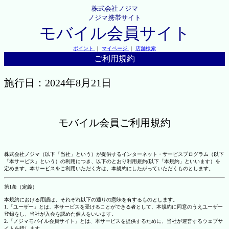
株式会社ノジマ
ノジマ携帯サイト
モバイル会員サイト
ポイント
｜
マイページ
｜
店舗検索
ご利用規約
施行日：2024年8月21日
モバイル会員ご利用規約
株式会社ノジマ（以下「当社」という）が提供するインターネット・サービスプログラム（以下
「本サービス」という）の利用につき、以下のとおり利用規約(以下「本規約」といいます）を
定めます。本サービスをご利用いただく方は、本規約にしたがっていただくものとします。
第1条（定義）
本規約における用語は、それぞれ以下の通りの意味を有するものとします。
1.「ユーザー」とは、本サービスを受けることができる者として、本規約に同意のうえユーザー
登録をし、当社が入会を認めた個人をいいます。
2.「ノジマモバイル会員サイト」とは、本サービスを提供するために、当社が運営するウェブサ
イトを指します。