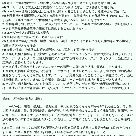
(3) 電子メール配信サービスのお申し込みの確認及び電子メールを配信させて頂く為。
(4) ユーザーよりご意見又はご提言をいただいた事項に対し、ご回答させて頂く為。
(5) ユーザーへ各種ご案内又はご意見をお聞きすることを目的として、連絡をさせて頂く為。
(6) 利用状況や利用環境などに関する調査を実施や、業務提携をした施設等や社内向けにさまざ
まな報告（属性の集計・分析等個人を特定できない様式に限る）を行うため
2. 業務を通じ知り得たユーザーの個人情報について、以下の各号に該当する場合、弊社は個人デ
ータを業務提携先企業等の第三者に提供することがあります。
(1) ユーザー本人の同意がある場合
(2) 第1項の利用目的のために必要のある場合
(3) 犯罪捜査の為など警察、検察、裁判所、弁護士会またはこれらに準じた権限を有する機関か
ら開示請求があった場合
(4) 会員の生命、身体又は財産の保護のために緊急に必要がある場合
3. 収集した個人情報をより安全性を高めるため、データセンターに保管の委託を実施しておりま
すが、データセンターでは個人情報にアクセスする権利は無く、又データセンターは当社により
定期的に監督をしております。
データ処理の委託を当社のセキュリティーの管理化に置かれた状況で実施しております。
4. 登録した情報に変更があった場合、ユーザーは、当社が定める方法により速やかに登録内容の
変更を行っていただくものとします。ユーザーが変更を怠ったことによる不利益について、当社
は責任を負いません。また、この場合、当社はユーザー登録を抹消することがあります。
5. その他、個人情報について本条項についての解釈に争いが出た場合や未記載の事項について
は、当社の『個人情報保護方針』ならびに『プライバシーポリシー』に基づいて判断致します。
第8条（反社会的勢力の排除）
1. ユーザーは、現在、暴力団、暴力団員、暴力団員でなくなった時から5年を経過しない者、暴
力団準構成員、暴力団関係企業、総会屋等、社会運動等標ぼうゴロ又は特殊知能暴力集団等、そ
の他これらに準ずる者（以下総称して「反社会的勢力」といいます。）に該当しないこと、及び
次の各号のいずれにも該当しないことを表明し、かつ将来にわたっても該当しないことを確約し
ます。
(1) 自己、自社若しくは第三者の不正の利益を図る目的又は第三者に損害を加える目的をもって
する等、不当に反社会的勢力を利用していると認められる関係を有すること