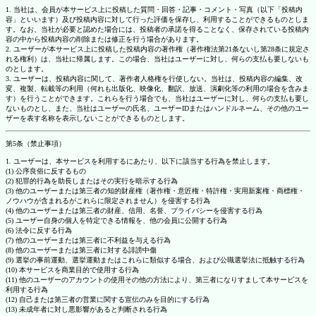
1. 当社は、会員が本サービス上に投稿した質問・回答・記事・コメント・写真（以下「投稿内
容」といいます）及び投稿内容に対して行った評価を保存し、利用することができるものとしま
す。なお、当社が必要と認めた場合には、投稿者の承諾を得ることなく、保存されている投稿内
容の中から投稿内容の削除または修正を行う場合があります。
2. ユーザーが本サービス上に投稿した投稿内容の著作権（著作権法第21条ないし第28条に規定さ
れる権利）は、当社に帰属します。この場合、当社はユーザーに対し、何らの支払も要しないも
のとします。
3. ユーザーは、投稿内容に関して、著作者人格権を行使しない。当社は、投稿内容の編集、改
変、複製、転載等の利用（何れも出版化、映像化、翻訳、放送、演劇化等の利用の場合を含みま
す）を行うことができます。これらを行う場合でも、当社はユーザーに対し、何らの支払も要し
ないものとし、また、当社はユーザーの氏名、ユーザーIDまたはハンドルネーム、その他のユー
ザーを表す名称を表示しないことができるものとします。
第5条（禁止事項）
1. ユーザーは、本サービスを利用するにあたり、以下に該当する行為を禁止します。
(1) 公序良俗に反するもの
(2) 犯罪的行為を助長しまたはその実行を暗示する行為
(3) 他のユーザーまたは第三者の知的財産権（著作権・意匠権・特許権・実用新案権・商標権・
ノウハウが含まれるがこれらに限定されません）を侵害する行為
(4) 他のユーザーまたは第三者の財産、信用、名誉、プライバシーを侵害する行為
(5) ユーザー自身の個人を特定できる情報を、他の会員に公開する行為
(6) 法令に反する行為
(7) 他のユーザーまたは第三者に不利益を与える行為
(8) 他のユーザーまたは第三者に対する誹謗中傷
(9) 選挙の事前運動、選挙運動またはこれらに類似する場合、および公職選挙法に抵触する行為
(10) 本サービスを商業目的で使用する行為
(11) 他のユーザーのアカウントの使用その他の方法により、第三者になりすまして本サービスを
利用する行為
(12) 自己または第三者の営業に関する宣伝のみを目的にする行為
(13) 未成年者に対し悪影響があると判断される行為