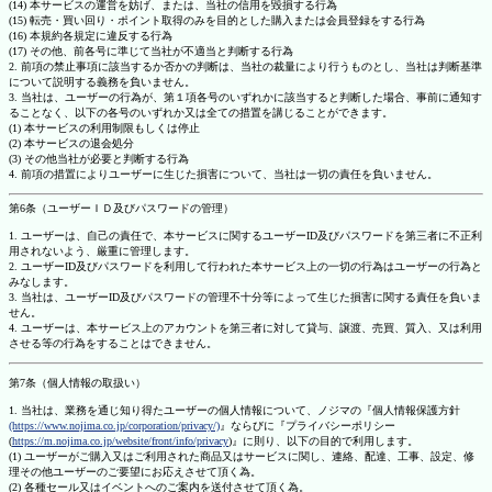
(14) 本サービスの運営を妨げ、または、当社の信用を毀損する行為
(15) 転売・買い回り・ポイント取得のみを目的とした購入または会員登録をする行為
(16) 本規約各規定に違反する行為
(17) その他、前各号に準じて当社が不適当と判断する行為
2. 前項の禁止事項に該当するか否かの判断は、当社の裁量により行うものとし、当社は判断基準
について説明する義務を負いません。
3. 当社は、ユーザーの行為が、第１項各号のいずれかに該当すると判断した場合、事前に通知す
ることなく、以下の各号のいずれか又は全ての措置を講じることができます。
(1) 本サービスの利用制限もしくは停止
(2) 本サービスの退会処分
(3) その他当社が必要と判断する行為
4. 前項の措置によりユーザーに生じた損害について、当社は一切の責任を負いません。
第6条（ユーザーＩＤ及びパスワードの管理）
1. ユーザーは、自己の責任で、本サービスに関するユーザーID及びパスワードを第三者に不正利
用されないよう、厳重に管理します。
2. ユーザーID及びパスワードを利用して行われた本サービス上の一切の行為はユーザーの行為と
みなします。
3. 当社は、ユーザーID及びパスワードの管理不十分等によって生じた損害に関する責任を負いま
せん。
4. ユーザーは、本サービス上のアカウントを第三者に対して貸与、譲渡、売買、質入、又は利用
させる等の行為をすることはできません。
第7条（個人情報の取扱い）
1. 当社は、業務を通じ知り得たユーザーの個人情報について、ノジマの『個人情報保護方針
(https://www.nojima.co.jp/corporation/privacy/)
』ならびに『プライバシーポリシー
(
https://m.nojima.co.jp/website/front/info/privacy
)』に則り、以下の目的で利用します。
(1) ユーザーがご購入又はご利用された商品又はサービスに関し、連絡、配達、工事、設定、修
理その他ユーザーのご要望にお応えさせて頂く為。
(2) 各種セール又はイベントへのご案内を送付させて頂く為。