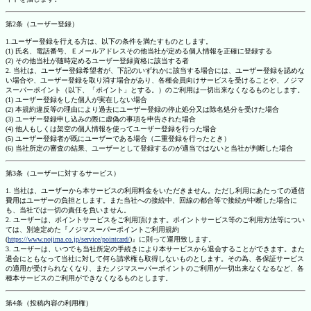
第2条（ユーザー登録）
1.ユーザー登録を行える方は、以下の条件を満たすものとします。
(1) 氏名、電話番号、Ｅメールアドレスその他当社が定める個人情報を正確に登録する
(2) その他当社が随時定めるユーザー登録資格に該当する者
2. 当社は、ユーザー登録希望者が、下記のいずれかに該当する場合には、ユーザー登録を認めな
い場合や、ユーザー登録を取り消す場合があり、各種会員向けサービスを受けることや、ノジマ
スーパーポイント（以下、「ポイント」とする。）のご利用は一切出来なくなるものとします。
(1) ユーザー登録をした個人が実在しない場合
(2) 本規約違反等の理由により過去にユーザー登録の停止処分又は除名処分を受けた場合
(3) ユーザー登録申し込みの際に虚偽の事項を申告された場合
(4) 他人もしくは架空の個人情報を使ってユーザー登録を行った場合
(5) ユーザー登録者が既にユーザーである場合（二重登録を行ったとき）
(6) 当社所定の審査の結果、ユーザーとして登録するのが適当ではないと当社が判断した場合
第3条（ユーザーに対するサービス）
1. 当社は、ユーザーから本サービスの利用料金をいただきません。ただし利用にあたっての通信
費用はユーザーの負担とします。また当社への接続中、回線の都合等で接続が中断した場合に
も、当社では一切の責任を負いません。
2. ユーザーは、ポイントサービスをご利用頂けます。ポイントサービス等のご利用方法等につい
ては、別途定めた『ノジマスーパーポイントご利用規約
(
https://www.nojima.co.jp/service/pointcard/
)』に則って運用致します。
3. ユーザーは、いつでも当社所定の手続きにより本サービスから退会することができます。また
退会にともなって当社に対して何ら請求権も取得しないものとします。その為、各保証サービス
の適用が受けられなくなり、またノジマスーパーポイントのご利用が一切出来なくなるなど、各
種本サービスのご利用ができなくなるものとします。
第4条（投稿内容の利用権）