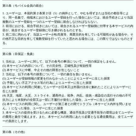
第11条（モバイル会員の統合）
1. ユーザーは、本規約第２条第２項（5）の例外として、やむを得ずまたは当社の都合等によ
り、同一名義で、他端末におけるユーザー登録を行った場合においては、統合手続きにより当該
複数のユーザー登録を一つのユーザー登録に統合しなければならない。
2. 前項における、統合手続きにおいては、統合されるユーザー登録側に付帯する本サービスの内
容が、統合するユーザー登録側に引き継がれるものとする。
3. 前二項に拘わらず、当該ユーザーが転売屋等、商業目的を有している可能性がある場合や、そ
の他不正な目的を有して複数登録を行っていたと思われる場合には、この限りではないものとす
る。
第12条（非保証・免責）
1. 当社は、ユーザーに対して、以下の各号の事項について、一切の保証をしません。
(1) 本サービスの内容について、その完全性、正確性及び有効性等
(2) 本サービスに中断、中止その他の障害が生じないこと
2. 当社は、以下の各号の損害について、一切の責任を負いません。
(1) ユーザーが登録情報の変更を行わなかったことによりユーザーに生じた損害
(2) 予期しない不正アクセス等の行為によりユーザーに生じた損害
(3) 本サービスの利用に関連してユーザーが日本又は外国の法令に触れたことによりユーザーに
生じた損害
(4) 天災、地変、火災、ストライキ、通商停止、戦争、内乱、疫病・感染症の流行その他の不可
抗力により本契約の全部又は一部に不履行が発生した場合、ユーザーに生じた損害
(5) 本サービスの利用に関し、ユーザーが第三者との間でトラブル（本サービス内外を問いませ
ん。）になった場合、ユーザーに生じた損害
3. 本サービスの提供を受けるために必要な機器、通信手段及び交通手段等の環境は全てユーザー
の費用と責任で備えます。また、本サービスの利用にあたり必要となる通信費用は、全てユーザ
ーの負担とします。
第13条（その他）