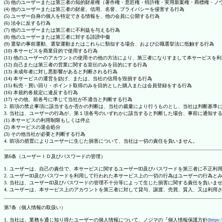
(3) 他のユーザーまたは第三者の知的財産権（著作権・意匠権・特許権・実用新案権・商標権・
(4) 他のユーザーまたは第三者の財産、信用、名誉、プライバシーを侵害する行為
(5) ユーザー自身の個人を特定できる情報を、他の会員に公開する行為
(6) 法令に反する行為
(7) 他のユーザーまたは第三者に不利益を与える行為
(8) 他のユーザーまたは第三者に対する誹謗中傷
(9) 選挙の事前運動、選挙運動またはこれらに類似する場合、および公職選挙法に抵触する行為
(10) 本サービスを商業目的で使用する行為
(11) 他のユーザーのアカウントの使用その他の方法により、第三者になりすまして本サービスを
(12) 自己または第三者の営業に関する宣伝のみを目的にする行為
(13) 未成年者に対し悪影響があると判断される行為
(14) 本サービスの運営を妨げ、または、当社の信用を毀損する行為
(15) 転売・買い回り・ポイント取得のみを目的とした購入または会員登録をする行為
(16) 本規約各規定に違反する行為
(17) その他、前各号に準じて当社が不適当と判断する行為
2. 前項の禁止事項に該当するか否かの判断は、当社の裁量により行うものとし、当社は判断基準
3. 当社は、ユーザーの行為が、第１項各号のいずれかに該当すると判断した場合、事前に通知す
(1) 本サービスの利用制限もしくは停止
(2) 本サービスの退会処分
(3) その他当社が必要と判断する行為
4. 前項の措置によりユーザーに生じた損害について、当社は一切の責任を負いません。
第6条（ユーザーＩＤ及びパスワードの管理）
1. ユーザーは、自己の責任で、本サービスに関するユーザーID及びパスワードを第三者に不正利
2. ユーザーID及びパスワードを利用して行われた本サービス上の一切の行為はユーザーの行為と
3. 当社は、ユーザーID及びパスワードの管理不十分等によって生じた損害に関する責任を負いま
4. ユーザーは、本サービス上のアカウントを第三者に対して貸与、譲渡、売買、質入、又は利用
第7条（個人情報の取扱い）
1. 当社は、業務を通じ知り得たユーザーの個人情報について、ノジマの『個人情報保護方針
(https: