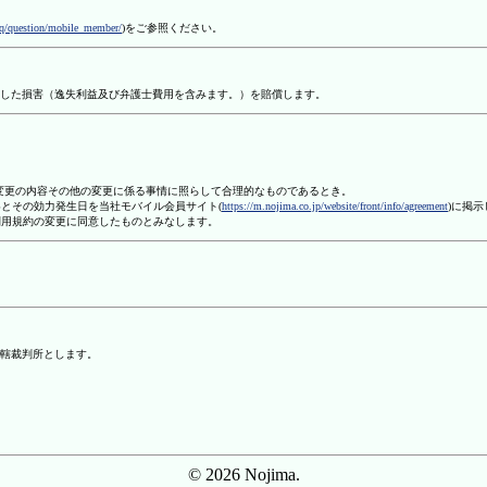
aq/question/mobile_member/
)をご参照ください。
した損害（逸失利益及び弁護士費用を含みます。）を賠償します。
、変更の内容その他の変更に係る事情に照らして合理的なものであるとき。
容とその効力発生日を当社モバイル会員サイト(
https://m.nojima.co.jp/website/front/info/agreement
)に掲
利用規約の変更に同意したものとみなします。
轄裁判所とします。
© 2026 Nojima.