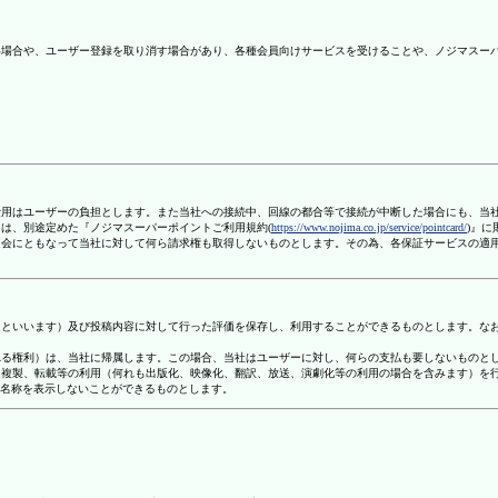
ない場合や、ユーザー登録を取り消す場合があり、各種会員向けサービスを受けることや、ノジマスー
信費用はユーザーの負担とします。また当社への接続中、回線の都合等で接続が中断した場合にも、当
ては、別途定めた『ノジマスーパーポイントご利用規約(
https://www.nojima.co.jp/service/pointcard/
)』
た退会にともなって当社に対して何ら請求権も取得しないものとします。その為、各保証サービスの適
容」といいます）及び投稿内容に対して行った評価を保存し、利用することができるものとします。な
定される権利）は、当社に帰属します。この場合、当社はユーザーに対し、何らの支払も要しないものと
変、複製、転載等の利用（何れも出版化、映像化、翻訳、放送、演劇化等の利用の場合を含みます）を
す名称を表示しないことができるものとします。