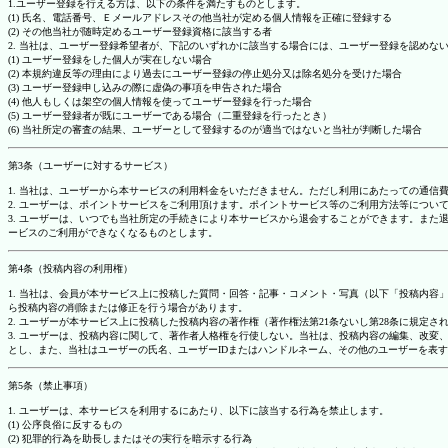
1.ユーザー登録を行える方は、以下の条件を満たすものとします。
(1) 氏名、電話番号、Ｅメールアドレスその他当社が定める個人情報を正確に登録する
(2) その他当社が随時定めるユーザー登録資格に該当する者
2. 当社は、ユーザー登録希望者が、下記のいずれかに該当する場合には、ユーザー登録を認め
(1) ユーザー登録をした個人が実在しない場合
(2) 本規約違反等の理由により過去にユーザー登録の停止処分又は除名処分を受けた場合
(3) ユーザー登録申し込みの際に虚偽の事項を申告された場合
(4) 他人もしくは架空の個人情報を使ってユーザー登録を行った場合
(5) ユーザー登録者が既にユーザーである場合（二重登録を行ったとき）
(6) 当社所定の審査の結果、ユーザーとして登録するのが適当ではないと当社が判断した場合
第3条（ユーザーに対するサービス）
1. 当社は、ユーザーから本サービスの利用料金をいただきません。ただし利用にあたっての通
2. ユーザーは、ポイントサービスをご利用頂けます。ポイントサービス等のご利用方法等につい
3. ユーザーは、いつでも当社所定の手続きにより本サービスから退会することができます。ま
ービスのご利用ができなくなるものとします。
第4条（投稿内容の利用権）
1. 当社は、会員が本サービス上に投稿した質問・回答・記事・コメント・写真（以下「投稿内
ら投稿内容の削除または修正を行う場合があります。
2. ユーザーが本サービス上に投稿した投稿内容の著作権（著作権法第21条ないし第28条に規
3. ユーザーは、投稿内容に関して、著作者人格権を行使しない。当社は、投稿内容の編集、改
とし、また、当社はユーザーの氏名、ユーザーIDまたはハンドルネーム、その他のユーザーを表
第5条（禁止事項）
1. ユーザーは、本サービスを利用するにあたり、以下に該当する行為を禁止します。
(1) 公序良俗に反するもの
(2) 犯罪的行為を助長しまたはその実行を暗示する行為