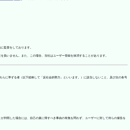
的に監督をしております。
任を負いません。また、この場合、当社はユーザー登録を抹消することがあります。
これらに準ずる者（以下総称して「反社会的勢力」といいます。）に該当しないこと、及び次の各号
ことが判明した場合には、自己の責に帰すべき事由の有無を問わず、ユーザーに対して何らの催告を