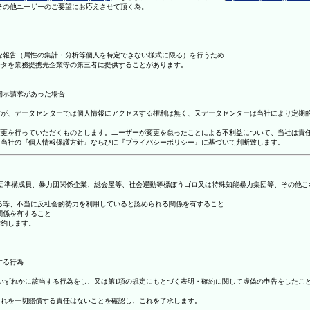
理その他ユーザーのご要望にお応えさせて頂く為。
まな報告（属性の集計・分析等個人を特定できない様式に限る）を行うため
ータを業務提携先企業等の第三者に提供することがあります。
開示請求があった場合
ますが、データセンターでは個人情報にアクセスする権利は無く、又データセンターは当社により定期
の変更を行っていただくものとします。ユーザーが変更を怠ったことによる不利益について、当社は責
は、当社の『個人情報保護方針』ならびに『プライバシーポリシー』に基づいて判断致します。
暴力団準構成員、暴力団関係企業、総会屋等、社会運動等標ぼうゴロ又は特殊知能暴力集団等、その他
する等、不当に反社会的勢力を利用していると認められる関係を有すること
関係を有すること
確約します。
する行為
号のいずれかに該当する行為をし、又は第1項の規定にもとづく表明・確約に関して虚偽の申告をした
これを一切賠償する責任はないことを確認し、これを了承します。