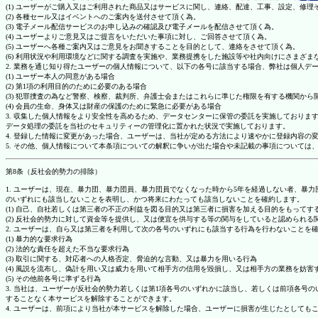
(1) ユーザーがご購入又はご利用された商品又はサービスに関し、連絡、配達、工事、設定、修
(2) 各種セール又はイベントへのご案内を送付させて頂く為。
(3) 電子メール配信サービスのお申し込みの確認及び電子メールを配信させて頂く為。
(4) ユーザーよりご意見又はご提言をいただいた事項に対し、ご回答させて頂く為。
(5) ユーザーへ各種ご案内又はご意見をお聞きすることを目的として、連絡をさせて頂く為。
(6) 利用状況や利用環境などに関する調査を実施や、業務提携をした施設等や社内向けにさまざ
2. 業務を通じ知り得たユーザーの個人情報について、以下の各号に該当する場合、弊社は個人デ
(1) ユーザー本人の同意がある場合
(2) 第1項の利用目的のために必要のある場合
(3) 犯罪捜査の為など警察、検察、裁判所、弁護士会またはこれらに準じた権限を有する機関から
(4) 会員の生命、身体又は財産の保護のために緊急に必要がある場合
3. 収集した個人情報をより安全性を高めるため、データセンターに保管の委託を実施しており
データ処理の委託を当社のセキュリティーの管理化に置かれた状況で実施しております。
4. 登録した情報に変更があった場合、ユーザーは、当社が定める方法により速やかに登録内容
5. その他、個人情報について本条項についての解釈に争いが出た場合や未記載の事項について
第8条（反社会的勢力の排除）
1. ユーザーは、現在、暴力団、暴力団員、暴力団員でなくなった時から5年を経過しない者、
のいずれにも該当しないことを表明し、かつ将来にわたっても該当しないことを確約します。
(1) 自己、自社若しくは第三者の不正の利益を図る目的又は第三者に損害を加える目的をもって
(2) 反社会的勢力に対して資金等を提供し、又は便宜を供与する等の関与をしていると認められる
2. ユーザーは、自ら又は第三者を利用して次の各号のいずれにも該当する行為を行わないことを
(1) 暴力的な要求行為
(2) 法的な責任を超えた不当な要求行為
(3) 取引に関する、対応者への人格否定、脅迫的な言動、又は暴力を用いる行為
(4) 風説を流布し、偽計を用い又は威力を用いて相手方の信用を毀損し、又は相手方の業務を妨害
(5) その他前各号に準ずる行為
3. 当社は、ユーザーが反社会的勢力若しくは第1項各号のいずれかに該当し、若しくは前項各
することなく本サービスを解除することができます。
4. ユーザーは、前項により当社が本サービスを解除した場合、ユーザーに損害が生じたとしても