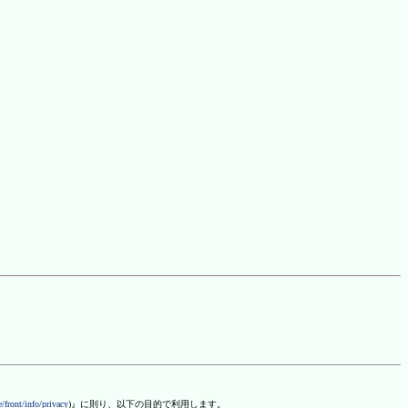
/front/info/privacy
)』に則り、以下の目的で利用します。