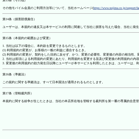
第13条（その他）
その他モバイル会員のご利用方法等について、当社ホームページ(
https://www.nojima.co.jp/support/f
第14条（損害賠償責任）
ユーザーは、本規約の違反又は本サービスの利用に関連して当社に損害を与えた場合、当社に発生
第15条（本規約の範囲および変更）
1. 当社は以下の場合に、本約款を変更できるものとします。
(1) 利用規約の変更が、お客様の一般の利益に適合するとき。
(2) 利用規約の変更が、契約をした目的に反せず、かつ、変更の必要性、変更後の内容の相当性
2. 当社は前項による利用規約の変更にあたり、利用規約を変更する旨及び変更後の利用規約の内
3. 変更後の利用規約の効力発生日以降にユーザーが本サービスを利用したときは、ユーザーは、
第16条（準拠法）
この規約に関する準拠法は、すべて日本国法が適用されるものとします。
第17条（管轄裁判所）
本規約に関する紛争が生じたときは、当社の本店所在地を管轄する裁判所を第一審の専属的合意管