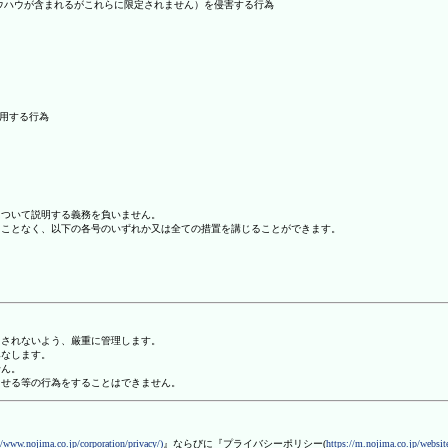
ノウハウが含まれるがこれらに限定されません）を侵害する行為
利用する行為
について説明する義務を負いません。
ることなく、以下の各号のいずれか又は全ての措置を講じることができます。
用されないよう、厳重に管理します。
みなします。
せん。
させる等の行為をすることはできません。
//www.nojima.co.jp/corporation/privacy/)
』ならびに『プライバシーポリシー(
https://m.nojima.co.jp/website