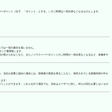
パーポイント（以下、「ポイント」とする。）のご利用は一切出来なくなるものとします。
社では一切の責任を負いません。
に則って運用致します。
用が受けられなくなり、またノジマスーパーポイントのご利用が一切出来なくなるなど、各種本サ
お、当社が必要と認めた場合には、投稿者の承諾を得ることなく、保存されている投稿内容の中か
します。
行うことができます。これらを行う場合でも、当社はユーザーに対し、何らの支払も要しないもの