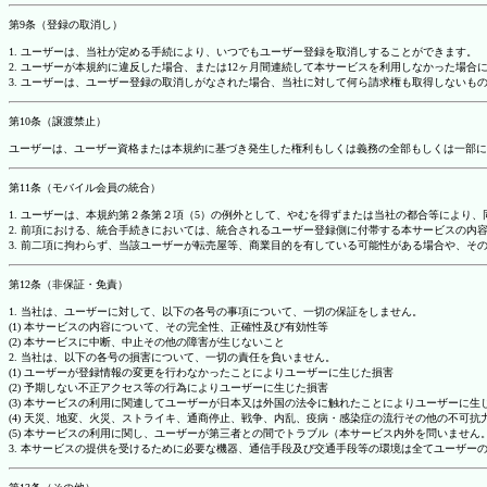
第9条（登録の取消し）
1. ユーザーは、当社が定める手続により、いつでもユーザー登録を取消しすることができます。
2. ユーザーが本規約に違反した場合、または12ヶ月間連続して本サービスを利用しなかった場
3. ユーザーは、ユーザー登録の取消しがなされた場合、当社に対して何ら請求権も取得しない
第10条（譲渡禁止）
ユーザーは、ユーザー資格または本規約に基づき発生した権利もしくは義務の全部もしくは一部に
第11条（モバイル会員の統合）
1. ユーザーは、本規約第２条第２項（5）の例外として、やむを得ずまたは当社の都合等によ
2. 前項における、統合手続きにおいては、統合されるユーザー登録側に付帯する本サービスの内
3. 前二項に拘わらず、当該ユーザーが転売屋等、商業目的を有している可能性がある場合や、
第12条（非保証・免責）
1. 当社は、ユーザーに対して、以下の各号の事項について、一切の保証をしません。
(1) 本サービスの内容について、その完全性、正確性及び有効性等
(2) 本サービスに中断、中止その他の障害が生じないこと
2. 当社は、以下の各号の損害について、一切の責任を負いません。
(1) ユーザーが登録情報の変更を行わなかったことによりユーザーに生じた損害
(2) 予期しない不正アクセス等の行為によりユーザーに生じた損害
(3) 本サービスの利用に関連してユーザーが日本又は外国の法令に触れたことによりユーザーに生
(4) 天災、地変、火災、ストライキ、通商停止、戦争、内乱、疫病・感染症の流行その他の不可
(5) 本サービスの利用に関し、ユーザーが第三者との間でトラブル（本サービス内外を問いませ
3. 本サービスの提供を受けるために必要な機器、通信手段及び交通手段等の環境は全てユーザ