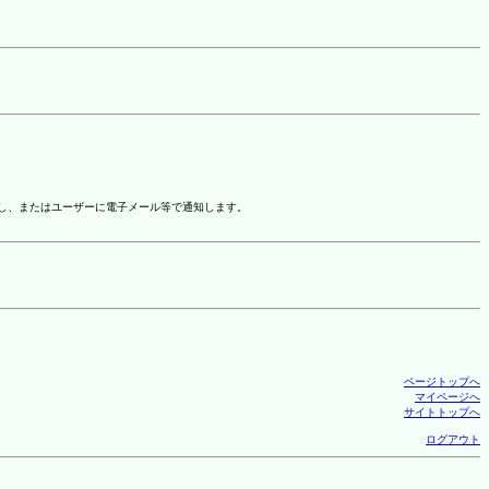
示し、またはユーザーに電子メール等で通知します。
ページトップへ
マイページへ
サイトトップへ
ログアウト