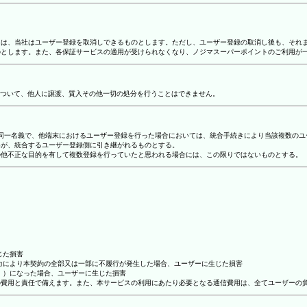
合には、当社はユーザー登録を取消しできるものとします。ただし、ユーザー登録の取消し後も、そ
ものとします。また、各保証サービスの適用が受けられなくなり、ノジマスーパーポイントのご利用が
ついて、他人に譲渡、質入その他一切の処分を行うことはできません。
り、同一名義で、他端末におけるユーザー登録を行った場合においては、統合手続きにより当該複数の
容が、統合するユーザー登録側に引き継がれるものとする。
その他不正な目的を有して複数登録を行っていたと思われる場合には、この限りではないものとする。
じた損害
抗力により本契約の全部又は一部に不履行が発生した場合、ユーザーに生じた損害
ん。）になった場合、ユーザーに生じた損害
ーの費用と責任で備えます。また、本サービスの利用にあたり必要となる通信費用は、全てユーザーの