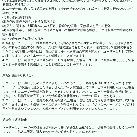
(2) 反社会的勢力に対して資金等を提供し、又は便宜を供与する等の関与をしていると認められ
る関係を有すること
2. ユーザーは、自ら又は第三者を利用して次の各号のいずれにも該当する行為を行わないことを
確約します。
(1) 暴力的な要求行為
(2) 法的な責任を超えた不当な要求行為
(3) 取引に関する、対応者への人格否定、脅迫的な言動、又は暴力を用いる行為
(4) 風説を流布し、偽計を用い又は威力を用いて相手方の信用を毀損し、又は相手方の業務を妨
害する行為
(5) その他前各号に準ずる行為
3. 当社は、ユーザーが反社会的勢力若しくは第1項各号のいずれかに該当し、若しくは前項各号
のいずれかに該当する行為をし、又は第1項の規定にもとづく表明・確約に関して虚偽の申告を
したことが判明した場合には、自己の責に帰すべき事由の有無を問わず、ユーザーに対して何ら
の催告をすることなく本サービスを解除することができます。
4. ユーザーは、前項により当社が本サービスを解除した場合、ユーザーに損害が生じたとしても
これを一切賠償する責任はないことを確認し、これを了承します。
第9条（登録の取消し）
1. ユーザーは、当社が定める手続により、いつでもユーザー登録を取消しすることができます。
2. ユーザーが本規約に違反した場合、または12ヶ月間連続して本サービスを利用しなかった場合
には、当社はユーザー登録を取消しできるものとします。ただし、ユーザー登録の取消し後も、
それまでに配信手続が完了していた情報等が当社等からユーザーに届くことがあります。
3. ユーザーは、ユーザー登録の取消しがなされた場合、当社に対して何ら請求権も取得しないも
のとします。また、各保証サービスの適用が受けられなくなり、ノジマスーパーポイントのご利
用が一切出来なくなるなど、各種本サービスのご利用ができなくなるものとします。
第10条（譲渡禁止）
ユーザーは、ユーザー資格または本規約に基づき発生した権利もしくは義務の全部もしくは一部
について、他人に譲渡、質入その他一切の処分を行うことはできません。