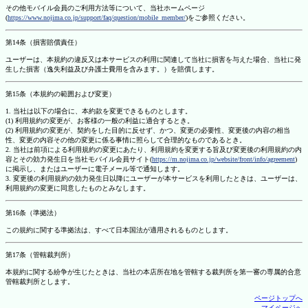
その他モバイル会員のご利用方法等について、当社ホームページ
(
https://www.nojima.co.jp/support/faq/question/mobile_member/
)をご参照ください。
第14条（損害賠償責任）
ユーザーは、本規約の違反又は本サービスの利用に関連して当社に損害を与えた場合、当社に発
生した損害（逸失利益及び弁護士費用を含みます。）を賠償します。
第15条（本規約の範囲および変更）
1. 当社は以下の場合に、本約款を変更できるものとします。
(1) 利用規約の変更が、お客様の一般の利益に適合するとき。
(2) 利用規約の変更が、契約をした目的に反せず、かつ、変更の必要性、変更後の内容の相当
性、変更の内容その他の変更に係る事情に照らして合理的なものであるとき。
2. 当社は前項による利用規約の変更にあたり、利用規約を変更する旨及び変更後の利用規約の内
容とその効力発生日を当社モバイル会員サイト(
https://m.nojima.co.jp/website/front/info/agreement
)
に掲示し、またはユーザーに電子メール等で通知します。
3. 変更後の利用規約の効力発生日以降にユーザーが本サービスを利用したときは、ユーザーは、
利用規約の変更に同意したものとみなします。
第16条（準拠法）
この規約に関する準拠法は、すべて日本国法が適用されるものとします。
第17条（管轄裁判所）
本規約に関する紛争が生じたときは、当社の本店所在地を管轄する裁判所を第一審の専属的合意
管轄裁判所とします。
ページトップへ
マイページへ