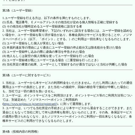
第2条（ユーザー登録）
1.ユーザー登録を行える方は、以下の条件を満たすものとします。
(1) 氏名、電話番号、Ｅメールアドレスその他当社が定める個人情報を正確に登録する
(2) その他当社が随時定めるユーザー登録資格に該当する者
2. 当社は、ユーザー登録希望者が、下記のいずれかに該当する場合には、ユーザー登録を認めな
い場合や、ユーザー登録を取り消す場合があり、各種会員向けサービスを受けることや、ノジマ
スーパーポイント（以下、「ポイント」とする。）のご利用は一切出来なくなるものとします。
(1) ユーザー登録をした個人が実在しない場合
(2) 本規約違反等の理由により過去にユーザー登録の停止処分又は除名処分を受けた場合
(3) ユーザー登録申し込みの際に虚偽の事項を申告された場合
(4) 他人もしくは架空の個人情報を使ってユーザー登録を行った場合
(5) ユーザー登録者が既にユーザーである場合（二重登録を行ったとき）
(6) 当社所定の審査の結果、ユーザーとして登録するのが適当ではないと当社が判断した場合
第3条（ユーザーに対するサービス）
1. 当社は、ユーザーから本サービスの利用料金をいただきません。ただし利用にあたっての通信
費用はユーザーの負担とします。また当社への接続中、回線の都合等で接続が中断した場合に
も、当社では一切の責任を負いません。
2. ユーザーは、ポイントサービスをご利用頂けます。ポイントサービス等のご利用方法等につい
ては、別途定めた『ノジマスーパーポイントご利用規約
(
https://www.nojima.co.jp/service/pointcard/
)』に則って運用致します。
3. ユーザーは、いつでも当社所定の手続きにより本サービスから退会することができます。また
退会にともなって当社に対して何ら請求権も取得しないものとします。その為、各保証サービス
の適用が受けられなくなり、またノジマスーパーポイントのご利用が一切出来なくなるなど、各
種本サービスのご利用ができなくなるものとします。
第4条（投稿内容の利用権）