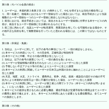
第11条（モバイル会員の統合）
1. ユーザーは、本規約第２条第２項（5）の例外として、やむを得ずまたは当社の都合等によ
り、同一名義で、他端末におけるユーザー登録を行った場合においては、統合手続きにより当該
複数のユーザー登録を一つのユーザー登録に統合しなければならない。
2. 前項における、統合手続きにおいては、統合されるユーザー登録側に付帯する本サービスの内
容が、統合するユーザー登録側に引き継がれるものとする。
3. 前二項に拘わらず、当該ユーザーが転売屋等、商業目的を有している可能性がある場合や、そ
の他不正な目的を有して複数登録を行っていたと思われる場合には、この限りではないものとす
る。
第12条（非保証・免責）
1. 当社は、ユーザーに対して、以下の各号の事項について、一切の保証をしません。
(1) 本サービスの内容について、その完全性、正確性及び有効性等
(2) 本サービスに中断、中止その他の障害が生じないこと
2. 当社は、以下の各号の損害について、一切の責任を負いません。
(1) ユーザーが登録情報の変更を行わなかったことによりユーザーに生じた損害
(2) 予期しない不正アクセス等の行為によりユーザーに生じた損害
(3) 本サービスの利用に関連してユーザーが日本又は外国の法令に触れたことによりユーザーに
生じた損害
(4) 天災、地変、火災、ストライキ、通商停止、戦争、内乱、疫病・感染症の流行その他の不可
抗力により本契約の全部又は一部に不履行が発生した場合、ユーザーに生じた損害
(5) 本サービスの利用に関し、ユーザーが第三者との間でトラブル（本サービス内外を問いませ
ん。）になった場合、ユーザーに生じた損害
3. 本サービスの提供を受けるために必要な機器、通信手段及び交通手段等の環境は全てユーザー
の費用と責任で備えます。また、本サービスの利用にあたり必要となる通信費用は、全てユーザ
ーの負担とします。
第13条（その他）