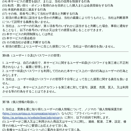
(14) 本サービスの運営を妨げ、または、当社の信用を毀損する行為
(15) 転売・買い回り・ポイント取得のみを目的とした購入または会員登録をする行為
(16) 本規約各規定に違反する行為
(17) その他、前各号に準じて当社が不適当と判断する行為
2. 前項の禁止事項に該当するか否かの判断は、当社の裁量により行うものとし、当社は判断基準
について説明する義務を負いません。
3. 当社は、ユーザーの行為が、第１項各号のいずれかに該当すると判断した場合、事前に通知す
ることなく、以下の各号のいずれか又は全ての措置を講じることができます。
(1) 本サービスの利用制限もしくは停止
(2) 本サービスの退会処分
(3) その他当社が必要と判断する行為
4. 前項の措置によりユーザーに生じた損害について、当社は一切の責任を負いません。
第6条（ユーザーＩＤ及びパスワードの管理）
1. ユーザーは、自己の責任で、本サービスに関するユーザーID及びパスワードを第三者に不正利
用されないよう、厳重に管理します。
2. ユーザーID及びパスワードを利用して行われた本サービス上の一切の行為はユーザーの行為と
みなします。
3. 当社は、ユーザーID及びパスワードの管理不十分等によって生じた損害に関する責任を負いま
せん。
4. ユーザーは、本サービス上のアカウントを第三者に対して貸与、譲渡、売買、質入、又は利用
させる等の行為をすることはできません。
第7条（個人情報の取扱い）
1. 当社は、業務を通じ知り得たユーザーの個人情報について、ノジマの『個人情報保護方針
(https://www.nojima.co.jp/corporation/privacy/)
』ならびに『プライバシーポリシー
(
https://m.nojima.co.jp/website/front/info/privacy
)』に則り、以下の目的で利用します。
(1) ユーザーがご購入又はご利用された商品又はサービスに関し、連絡、配達、工事、設定、修
理その他ユーザーのご要望にお応えさせて頂く為。
(2) 各種セール又はイベントへのご案内を送付させて頂く為。