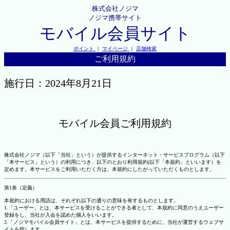
株式会社ノジマ
ノジマ携帯サイト
モバイル会員サイト
ポイント
｜
マイページ
｜
店舗検索
ご利用規約
施行日：2024年8月21日
モバイル会員ご利用規約
株式会社ノジマ（以下「当社」という）が提供するインターネット・サービスプログラム（以下
「本サービス」という）の利用につき、以下のとおり利用規約(以下「本規約」といいます）を
定めます。本サービスをご利用いただく方は、本規約にしたがっていただくものとします。
第1条（定義）
本規約における用語は、それぞれ以下の通りの意味を有するものとします。
1.「ユーザー」とは、本サービスを受けることができる者として、本規約に同意のうえユーザー
登録をし、当社が入会を認めた個人をいいます。
2.「ノジマモバイル会員サイト」とは、本サービスを提供するために、当社が運営するウェブサ
イトを指します。