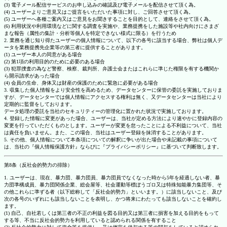
(3) 電子メール配信サービスのお申し込みの確認及び電子メールを配信させて頂く為。
(4) ユーザーよりご意見又はご提言をいただいた事項に対し、ご回答させて頂く為。
(5) ユーザーへ各種ご案内又はご意見をお聞きすることを目的として、連絡をさせて頂く為。
(6) 利用状況や利用環境などに関する調査を実施や、業務提携をした施設等や社内向けにさまざ
まな報告（属性の集計・分析等個人を特定できない様式に限る）を行うため
2. 業務を通じ知り得たユーザーの個人情報について、以下の各号に該当する場合、弊社は個人デ
ータを業務提携先企業等の第三者に提供することがあります。
(1) ユーザー本人の同意がある場合
(2) 第1項の利用目的のために必要のある場合
(3) 犯罪捜査の為など警察、検察、裁判所、弁護士会またはこれらに準じた権限を有する機関か
ら開示請求があった場合
(4) 会員の生命、身体又は財産の保護のために緊急に必要がある場合
3. 収集した個人情報をより安全性を高めるため、データセンターに保管の委託を実施しておりま
すが、データセンターでは個人情報にアクセスする権利は無く、又データセンターは当社により
定期的に監督をしております。
データ処理の委託を当社のセキュリティーの管理化に置かれた状況で実施しております。
4. 登録した情報に変更があった場合、ユーザーは、当社が定める方法により速やかに登録内容の
変更を行っていただくものとします。ユーザーが変更を怠ったことによる不利益について、当社
は責任を負いません。また、この場合、当社はユーザー登録を抹消することがあります。
5. その他、個人情報について本条項についての解釈に争いが出た場合や未記載の事項について
は、当社の『個人情報保護方針』ならびに『プライバシーポリシー』に基づいて判断致します。
第8条（反社会的勢力の排除）
1. ユーザーは、現在、暴力団、暴力団員、暴力団員でなくなった時から5年を経過しない者、暴
力団準構成員、暴力団関係企業、総会屋等、社会運動等標ぼうゴロ又は特殊知能暴力集団等、そ
の他これらに準ずる者（以下総称して「反社会的勢力」といいます。）に該当しないこと、及び
次の各号のいずれにも該当しないことを表明し、かつ将来にわたっても該当しないことを確約し
ます。
(1) 自己、自社若しくは第三者の不正の利益を図る目的又は第三者に損害を加える目的をもって
する等、不当に反社会的勢力を利用していると認められる関係を有すること