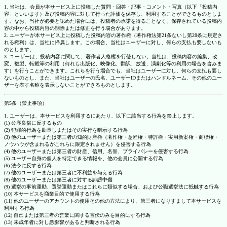
1. 当社は、会員が本サービス上に投稿した質問・回答・記事・コメント・写真（以下「投稿内
容」といいます）及び投稿内容に対して行った評価を保存し、利用することができるものとしま
す。なお、当社が必要と認めた場合には、投稿者の承諾を得ることなく、保存されている投稿内
容の中から投稿内容の削除または修正を行う場合があります。
2. ユーザーが本サービス上に投稿した投稿内容の著作権（著作権法第21条ないし第28条に規定さ
れる権利）は、当社に帰属します。この場合、当社はユーザーに対し、何らの支払も要しないも
のとします。
3. ユーザーは、投稿内容に関して、著作者人格権を行使しない。当社は、投稿内容の編集、改
変、複製、転載等の利用（何れも出版化、映像化、翻訳、放送、演劇化等の利用の場合を含みま
す）を行うことができます。これらを行う場合でも、当社はユーザーに対し、何らの支払も要し
ないものとし、また、当社はユーザーの氏名、ユーザーIDまたはハンドルネーム、その他のユー
ザーを表す名称を表示しないことができるものとします。
第5条（禁止事項）
1. ユーザーは、本サービスを利用するにあたり、以下に該当する行為を禁止します。
(1) 公序良俗に反するもの
(2) 犯罪的行為を助長しまたはその実行を暗示する行為
(3) 他のユーザーまたは第三者の知的財産権（著作権・意匠権・特許権・実用新案権・商標権・
ノウハウが含まれるがこれらに限定されません）を侵害する行為
(4) 他のユーザーまたは第三者の財産、信用、名誉、プライバシーを侵害する行為
(5) ユーザー自身の個人を特定できる情報を、他の会員に公開する行為
(6) 法令に反する行為
(7) 他のユーザーまたは第三者に不利益を与える行為
(8) 他のユーザーまたは第三者に対する誹謗中傷
(9) 選挙の事前運動、選挙運動またはこれらに類似する場合、および公職選挙法に抵触する行為
(10) 本サービスを商業目的で使用する行為
(11) 他のユーザーのアカウントの使用その他の方法により、第三者になりすまして本サービスを
利用する行為
(12) 自己または第三者の営業に関する宣伝のみを目的にする行為
(13) 未成年者に対し悪影響があると判断される行為