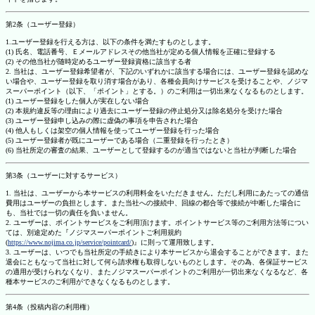
第2条（ユーザー登録）
1.ユーザー登録を行える方は、以下の条件を満たすものとします。
(1) 氏名、電話番号、Ｅメールアドレスその他当社が定める個人情報を正確に登録する
(2) その他当社が随時定めるユーザー登録資格に該当する者
2. 当社は、ユーザー登録希望者が、下記のいずれかに該当する場合には、ユーザー登録を認めな
い場合や、ユーザー登録を取り消す場合があり、各種会員向けサービスを受けることや、ノジマ
スーパーポイント（以下、「ポイント」とする。）のご利用は一切出来なくなるものとします。
(1) ユーザー登録をした個人が実在しない場合
(2) 本規約違反等の理由により過去にユーザー登録の停止処分又は除名処分を受けた場合
(3) ユーザー登録申し込みの際に虚偽の事項を申告された場合
(4) 他人もしくは架空の個人情報を使ってユーザー登録を行った場合
(5) ユーザー登録者が既にユーザーである場合（二重登録を行ったとき）
(6) 当社所定の審査の結果、ユーザーとして登録するのが適当ではないと当社が判断した場合
第3条（ユーザーに対するサービス）
1. 当社は、ユーザーから本サービスの利用料金をいただきません。ただし利用にあたっての通信
費用はユーザーの負担とします。また当社への接続中、回線の都合等で接続が中断した場合に
も、当社では一切の責任を負いません。
2. ユーザーは、ポイントサービスをご利用頂けます。ポイントサービス等のご利用方法等につい
ては、別途定めた『ノジマスーパーポイントご利用規約
(
https://www.nojima.co.jp/service/pointcard/
)』に則って運用致します。
3. ユーザーは、いつでも当社所定の手続きにより本サービスから退会することができます。また
退会にともなって当社に対して何ら請求権も取得しないものとします。その為、各保証サービス
の適用が受けられなくなり、またノジマスーパーポイントのご利用が一切出来なくなるなど、各
種本サービスのご利用ができなくなるものとします。
第4条（投稿内容の利用権）