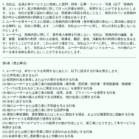
1. 当社は、会員が本サービス上に投稿した質問・回答・記事・コメント・写真（以下「投稿内
容」といいます）及び投稿内容に対して行った評価を保存し、利用することができるものとしま
す。なお、当社が必要と認めた場合には、投稿者の承諾を得ることなく、保存されている投稿内
容の中から投稿内容の削除または修正を行う場合があります。
2. ユーザーが本サービス上に投稿した投稿内容の著作権（著作権法第21条ないし第28条に規定さ
れる権利）は、当社に帰属します。この場合、当社はユーザーに対し、何らの支払も要しないも
のとします。
3. ユーザーは、投稿内容に関して、著作者人格権を行使しない。当社は、投稿内容の編集、改
変、複製、転載等の利用（何れも出版化、映像化、翻訳、放送、演劇化等の利用の場合を含みま
す）を行うことができます。これらを行う場合でも、当社はユーザーに対し、何らの支払も要し
ないものとし、また、当社はユーザーの氏名、ユーザーIDまたはハンドルネーム、その他のユー
ザーを表す名称を表示しないことができるものとします。
第5条（禁止事項）
1. ユーザーは、本サービスを利用するにあたり、以下に該当する行為を禁止します。
(1) 公序良俗に反するもの
(2) 犯罪的行為を助長しまたはその実行を暗示する行為
(3) 他のユーザーまたは第三者の知的財産権（著作権・意匠権・特許権・実用新案権・商標権・
ノウハウが含まれるがこれらに限定されません）を侵害する行為
(4) 他のユーザーまたは第三者の財産、信用、名誉、プライバシーを侵害する行為
(5) ユーザー自身の個人を特定できる情報を、他の会員に公開する行為
(6) 法令に反する行為
(7) 他のユーザーまたは第三者に不利益を与える行為
(8) 他のユーザーまたは第三者に対する誹謗中傷
(9) 選挙の事前運動、選挙運動またはこれらに類似する場合、および公職選挙法に抵触する行為
(10) 本サービスを商業目的で使用する行為
(11) 他のユーザーのアカウントの使用その他の方法により、第三者になりすまして本サービスを
利用する行為
(12) 自己または第三者の営業に関する宣伝のみを目的にする行為
(13) 未成年者に対し悪影響があると判断される行為