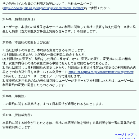
その他モバイル会員のご利用方法等について、当社ホームページ
(
https://www.nojima.co.jp/support/faq/question/mobile_member/
)をご参照ください。
第14条（損害賠償責任）
ユーザーは、本規約の違反又は本サービスの利用に関連して当社に損害を与えた場合、当社に発
生した損害（逸失利益及び弁護士費用を含みます。）を賠償します。
第15条（本規約の範囲および変更）
1. 当社は以下の場合に、本約款を変更できるものとします。
(1) 利用規約の変更が、お客様の一般の利益に適合するとき。
(2) 利用規約の変更が、契約をした目的に反せず、かつ、変更の必要性、変更後の内容の相当
性、変更の内容その他の変更に係る事情に照らして合理的なものであるとき。
2. 当社は前項による利用規約の変更にあたり、利用規約を変更する旨及び変更後の利用規約の内
容とその効力発生日を当社モバイル会員サイト(
https://m.nojima.co.jp/website/front/info/agreement
)
に掲示し、またはユーザーに電子メール等で通知します。
3. 変更後の利用規約の効力発生日以降にユーザーが本サービスを利用したときは、ユーザーは、
利用規約の変更に同意したものとみなします。
第16条（準拠法）
この規約に関する準拠法は、すべて日本国法が適用されるものとします。
第17条（管轄裁判所）
本規約に関する紛争が生じたときは、当社の本店所在地を管轄する裁判所を第一審の専属的合意
管轄裁判所とします。
ページトップへ
マイページへ