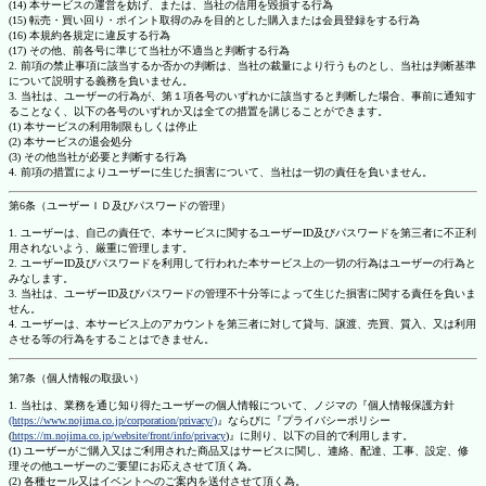
(14) 本サービスの運営を妨げ、または、当社の信用を毀損する行為
(15) 転売・買い回り・ポイント取得のみを目的とした購入または会員登録をする行為
(16) 本規約各規定に違反する行為
(17) その他、前各号に準じて当社が不適当と判断する行為
2. 前項の禁止事項に該当するか否かの判断は、当社の裁量により行うものとし、当社は判断基準
について説明する義務を負いません。
3. 当社は、ユーザーの行為が、第１項各号のいずれかに該当すると判断した場合、事前に通知す
ることなく、以下の各号のいずれか又は全ての措置を講じることができます。
(1) 本サービスの利用制限もしくは停止
(2) 本サービスの退会処分
(3) その他当社が必要と判断する行為
4. 前項の措置によりユーザーに生じた損害について、当社は一切の責任を負いません。
第6条（ユーザーＩＤ及びパスワードの管理）
1. ユーザーは、自己の責任で、本サービスに関するユーザーID及びパスワードを第三者に不正利
用されないよう、厳重に管理します。
2. ユーザーID及びパスワードを利用して行われた本サービス上の一切の行為はユーザーの行為と
みなします。
3. 当社は、ユーザーID及びパスワードの管理不十分等によって生じた損害に関する責任を負いま
せん。
4. ユーザーは、本サービス上のアカウントを第三者に対して貸与、譲渡、売買、質入、又は利用
させる等の行為をすることはできません。
第7条（個人情報の取扱い）
1. 当社は、業務を通じ知り得たユーザーの個人情報について、ノジマの『個人情報保護方針
(https://www.nojima.co.jp/corporation/privacy/)
』ならびに『プライバシーポリシー
(
https://m.nojima.co.jp/website/front/info/privacy
)』に則り、以下の目的で利用します。
(1) ユーザーがご購入又はご利用された商品又はサービスに関し、連絡、配達、工事、設定、修
理その他ユーザーのご要望にお応えさせて頂く為。
(2) 各種セール又はイベントへのご案内を送付させて頂く為。