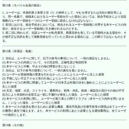
第11条（モバイル会員の統合）
1. ユーザーは、本規約第２条第２項（5）の例外として、やむを得ずまたは当社の都合等によ
り、同一名義で、他端末におけるユーザー登録を行った場合においては、統合手続きにより当該
複数のユーザー登録を一つのユーザー登録に統合しなければならない。
2. 前項における、統合手続きにおいては、統合されるユーザー登録側に付帯する本サービスの内
容が、統合するユーザー登録側に引き継がれるものとする。
3. 前二項に拘わらず、当該ユーザーが転売屋等、商業目的を有している可能性がある場合や、そ
の他不正な目的を有して複数登録を行っていたと思われる場合には、この限りではないものとす
る。
第12条（非保証・免責）
1. 当社は、ユーザーに対して、以下の各号の事項について、一切の保証をしません。
(1) 本サービスの内容について、その完全性、正確性及び有効性等
(2) 本サービスに中断、中止その他の障害が生じないこと
2. 当社は、以下の各号の損害について、一切の責任を負いません。
(1) ユーザーが登録情報の変更を行わなかったことによりユーザーに生じた損害
(2) 予期しない不正アクセス等の行為によりユーザーに生じた損害
(3) 本サービスの利用に関連してユーザーが日本又は外国の法令に触れたことによりユーザーに
生じた損害
(4) 天災、地変、火災、ストライキ、通商停止、戦争、内乱、疫病・感染症の流行その他の不可
抗力により本契約の全部又は一部に不履行が発生した場合、ユーザーに生じた損害
(5) 本サービスの利用に関し、ユーザーが第三者との間でトラブル（本サービス内外を問いませ
ん。）になった場合、ユーザーに生じた損害
3. 本サービスの提供を受けるために必要な機器、通信手段及び交通手段等の環境は全てユーザー
の費用と責任で備えます。また、本サービスの利用にあたり必要となる通信費用は、全てユーザ
ーの負担とします。
第13条（その他）