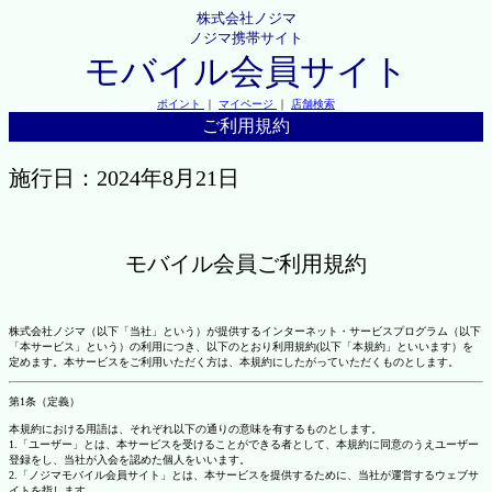
株式会社ノジマ
ノジマ携帯サイト
モバイル会員サイト
ポイント
｜
マイページ
｜
店舗検索
ご利用規約
施行日：2024年8月21日
モバイル会員ご利用規約
株式会社ノジマ（以下「当社」という）が提供するインターネット・サービスプログラム（以下
「本サービス」という）の利用につき、以下のとおり利用規約(以下「本規約」といいます）を
定めます。本サービスをご利用いただく方は、本規約にしたがっていただくものとします。
第1条（定義）
本規約における用語は、それぞれ以下の通りの意味を有するものとします。
1.「ユーザー」とは、本サービスを受けることができる者として、本規約に同意のうえユーザー
登録をし、当社が入会を認めた個人をいいます。
2.「ノジマモバイル会員サイト」とは、本サービスを提供するために、当社が運営するウェブサ
イトを指します。