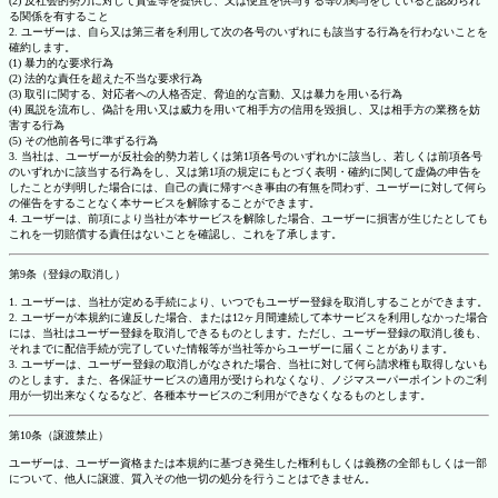
(2) 反社会的勢力に対して資金等を提供し、又は便宜を供与する等の関与をしていると認められ
る関係を有すること
2. ユーザーは、自ら又は第三者を利用して次の各号のいずれにも該当する行為を行わないことを
確約します。
(1) 暴力的な要求行為
(2) 法的な責任を超えた不当な要求行為
(3) 取引に関する、対応者への人格否定、脅迫的な言動、又は暴力を用いる行為
(4) 風説を流布し、偽計を用い又は威力を用いて相手方の信用を毀損し、又は相手方の業務を妨
害する行為
(5) その他前各号に準ずる行為
3. 当社は、ユーザーが反社会的勢力若しくは第1項各号のいずれかに該当し、若しくは前項各号
のいずれかに該当する行為をし、又は第1項の規定にもとづく表明・確約に関して虚偽の申告を
したことが判明した場合には、自己の責に帰すべき事由の有無を問わず、ユーザーに対して何ら
の催告をすることなく本サービスを解除することができます。
4. ユーザーは、前項により当社が本サービスを解除した場合、ユーザーに損害が生じたとしても
これを一切賠償する責任はないことを確認し、これを了承します。
第9条（登録の取消し）
1. ユーザーは、当社が定める手続により、いつでもユーザー登録を取消しすることができます。
2. ユーザーが本規約に違反した場合、または12ヶ月間連続して本サービスを利用しなかった場合
には、当社はユーザー登録を取消しできるものとします。ただし、ユーザー登録の取消し後も、
それまでに配信手続が完了していた情報等が当社等からユーザーに届くことがあります。
3. ユーザーは、ユーザー登録の取消しがなされた場合、当社に対して何ら請求権も取得しないも
のとします。また、各保証サービスの適用が受けられなくなり、ノジマスーパーポイントのご利
用が一切出来なくなるなど、各種本サービスのご利用ができなくなるものとします。
第10条（譲渡禁止）
ユーザーは、ユーザー資格または本規約に基づき発生した権利もしくは義務の全部もしくは一部
について、他人に譲渡、質入その他一切の処分を行うことはできません。