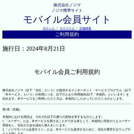
株式会社ノジマ
ノジマ携帯サイト
モバイル会員サイト
ポイント
｜
マイページ
｜
店舗検索
ご利用規約
施行日：2024年8月21日
モバイル会員ご利用規約
株式会社ノジマ（以下「当社」という）が提供するインターネット・サービスプログラム（以下
「本サービス」という）の利用につき、以下のとおり利用規約(以下「本規約」といいます）を
定めます。本サービスをご利用いただく方は、本規約にしたがっていただくものとします。
第1条（定義）
本規約における用語は、それぞれ以下の通りの意味を有するものとします。
1.「ユーザー」とは、本サービスを受けることができる者として、本規約に同意のうえユーザー
登録をし、当社が入会を認めた個人をいいます。
2.「ノジマモバイル会員サイト」とは、本サービスを提供するために、当社が運営するウェブサ
イトを指します。