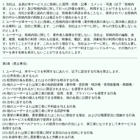
1. 当社は、会員が本サービス上に投稿した質問・回答・記事・コメント・写真（以下「投稿内
容」といいます）及び投稿内容に対して行った評価を保存し、利用することができるものとしま
す。なお、当社が必要と認めた場合には、投稿者の承諾を得ることなく、保存されている投稿内
容の中から投稿内容の削除または修正を行う場合があります。
2. ユーザーが本サービス上に投稿した投稿内容の著作権（著作権法第21条ないし第28条に規定さ
れる権利）は、当社に帰属します。この場合、当社はユーザーに対し、何らの支払も要しないも
のとします。
3. ユーザーは、投稿内容に関して、著作者人格権を行使しない。当社は、投稿内容の編集、改
変、複製、転載等の利用（何れも出版化、映像化、翻訳、放送、演劇化等の利用の場合を含みま
す）を行うことができます。これらを行う場合でも、当社はユーザーに対し、何らの支払も要し
ないものとし、また、当社はユーザーの氏名、ユーザーIDまたはハンドルネーム、その他のユー
ザーを表す名称を表示しないことができるものとします。
第5条（禁止事項）
1. ユーザーは、本サービスを利用するにあたり、以下に該当する行為を禁止します。
(1) 公序良俗に反するもの
(2) 犯罪的行為を助長しまたはその実行を暗示する行為
(3) 他のユーザーまたは第三者の知的財産権（著作権・意匠権・特許権・実用新案権・商標権・
ノウハウが含まれるがこれらに限定されません）を侵害する行為
(4) 他のユーザーまたは第三者の財産、信用、名誉、プライバシーを侵害する行為
(5) ユーザー自身の個人を特定できる情報を、他の会員に公開する行為
(6) 法令に反する行為
(7) 他のユーザーまたは第三者に不利益を与える行為
(8) 他のユーザーまたは第三者に対する誹謗中傷
(9) 選挙の事前運動、選挙運動またはこれらに類似する場合、および公職選挙法に抵触する行為
(10) 本サービスを商業目的で使用する行為
(11) 他のユーザーのアカウントの使用その他の方法により、第三者になりすまして本サービスを
利用する行為
(12) 自己または第三者の営業に関する宣伝のみを目的にする行為
(13) 未成年者に対し悪影響があると判断される行為