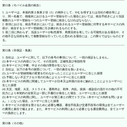
第11条（モバイル会員の統合）
1. ユーザーは、本規約第２条第２項（5）の例外として、やむを得ずまたは当社の都合等によ
り、同一名義で、他端末におけるユーザー登録を行った場合においては、統合手続きにより当該
複数のユーザー登録を一つのユーザー登録に統合しなければならない。
2. 前項における、統合手続きにおいては、統合されるユーザー登録側に付帯する本サービスの内
容が、統合するユーザー登録側に引き継がれるものとする。
3. 前二項に拘わらず、当該ユーザーが転売屋等、商業目的を有している可能性がある場合や、そ
の他不正な目的を有して複数登録を行っていたと思われる場合には、この限りではないものとす
る。
第12条（非保証・免責）
1. 当社は、ユーザーに対して、以下の各号の事項について、一切の保証をしません。
(1) 本サービスの内容について、その完全性、正確性及び有効性等
(2) 本サービスに中断、中止その他の障害が生じないこと
2. 当社は、以下の各号の損害について、一切の責任を負いません。
(1) ユーザーが登録情報の変更を行わなかったことによりユーザーに生じた損害
(2) 予期しない不正アクセス等の行為によりユーザーに生じた損害
(3) 本サービスの利用に関連してユーザーが日本又は外国の法令に触れたことによりユーザーに
生じた損害
(4) 天災、地変、火災、ストライキ、通商停止、戦争、内乱、疫病・感染症の流行その他の不可
抗力により本契約の全部又は一部に不履行が発生した場合、ユーザーに生じた損害
(5) 本サービスの利用に関し、ユーザーが第三者との間でトラブル（本サービス内外を問いませ
ん。）になった場合、ユーザーに生じた損害
3. 本サービスの提供を受けるために必要な機器、通信手段及び交通手段等の環境は全てユーザー
の費用と責任で備えます。また、本サービスの利用にあたり必要となる通信費用は、全てユーザ
ーの負担とします。
第13条（その他）