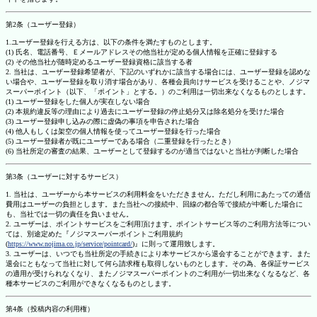
第2条（ユーザー登録）
1.ユーザー登録を行える方は、以下の条件を満たすものとします。
(1) 氏名、電話番号、Ｅメールアドレスその他当社が定める個人情報を正確に登録する
(2) その他当社が随時定めるユーザー登録資格に該当する者
2. 当社は、ユーザー登録希望者が、下記のいずれかに該当する場合には、ユーザー登録を認めな
い場合や、ユーザー登録を取り消す場合があり、各種会員向けサービスを受けることや、ノジマ
スーパーポイント（以下、「ポイント」とする。）のご利用は一切出来なくなるものとします。
(1) ユーザー登録をした個人が実在しない場合
(2) 本規約違反等の理由により過去にユーザー登録の停止処分又は除名処分を受けた場合
(3) ユーザー登録申し込みの際に虚偽の事項を申告された場合
(4) 他人もしくは架空の個人情報を使ってユーザー登録を行った場合
(5) ユーザー登録者が既にユーザーである場合（二重登録を行ったとき）
(6) 当社所定の審査の結果、ユーザーとして登録するのが適当ではないと当社が判断した場合
第3条（ユーザーに対するサービス）
1. 当社は、ユーザーから本サービスの利用料金をいただきません。ただし利用にあたっての通信
費用はユーザーの負担とします。また当社への接続中、回線の都合等で接続が中断した場合に
も、当社では一切の責任を負いません。
2. ユーザーは、ポイントサービスをご利用頂けます。ポイントサービス等のご利用方法等につい
ては、別途定めた『ノジマスーパーポイントご利用規約
(
https://www.nojima.co.jp/service/pointcard/
)』に則って運用致します。
3. ユーザーは、いつでも当社所定の手続きにより本サービスから退会することができます。また
退会にともなって当社に対して何ら請求権も取得しないものとします。その為、各保証サービス
の適用が受けられなくなり、またノジマスーパーポイントのご利用が一切出来なくなるなど、各
種本サービスのご利用ができなくなるものとします。
第4条（投稿内容の利用権）