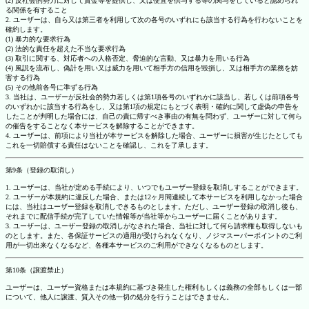
(2) 反社会的勢力に対して資金等を提供し、又は便宜を供与する等の関与をしていると認められ
る関係を有すること
2. ユーザーは、自ら又は第三者を利用して次の各号のいずれにも該当する行為を行わないことを
確約します。
(1) 暴力的な要求行為
(2) 法的な責任を超えた不当な要求行為
(3) 取引に関する、対応者への人格否定、脅迫的な言動、又は暴力を用いる行為
(4) 風説を流布し、偽計を用い又は威力を用いて相手方の信用を毀損し、又は相手方の業務を妨
害する行為
(5) その他前各号に準ずる行為
3. 当社は、ユーザーが反社会的勢力若しくは第1項各号のいずれかに該当し、若しくは前項各号
のいずれかに該当する行為をし、又は第1項の規定にもとづく表明・確約に関して虚偽の申告を
したことが判明した場合には、自己の責に帰すべき事由の有無を問わず、ユーザーに対して何ら
の催告をすることなく本サービスを解除することができます。
4. ユーザーは、前項により当社が本サービスを解除した場合、ユーザーに損害が生じたとしても
これを一切賠償する責任はないことを確認し、これを了承します。
第9条（登録の取消し）
1. ユーザーは、当社が定める手続により、いつでもユーザー登録を取消しすることができます。
2. ユーザーが本規約に違反した場合、または12ヶ月間連続して本サービスを利用しなかった場合
には、当社はユーザー登録を取消しできるものとします。ただし、ユーザー登録の取消し後も、
それまでに配信手続が完了していた情報等が当社等からユーザーに届くことがあります。
3. ユーザーは、ユーザー登録の取消しがなされた場合、当社に対して何ら請求権も取得しないも
のとします。また、各保証サービスの適用が受けられなくなり、ノジマスーパーポイントのご利
用が一切出来なくなるなど、各種本サービスのご利用ができなくなるものとします。
第10条（譲渡禁止）
ユーザーは、ユーザー資格または本規約に基づき発生した権利もしくは義務の全部もしくは一部
について、他人に譲渡、質入その他一切の処分を行うことはできません。