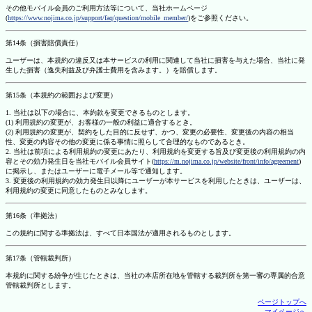
その他モバイル会員のご利用方法等について、当社ホームページ
(
https://www.nojima.co.jp/support/faq/question/mobile_member/
)をご参照ください。
第14条（損害賠償責任）
ユーザーは、本規約の違反又は本サービスの利用に関連して当社に損害を与えた場合、当社に発
生した損害（逸失利益及び弁護士費用を含みます。）を賠償します。
第15条（本規約の範囲および変更）
1. 当社は以下の場合に、本約款を変更できるものとします。
(1) 利用規約の変更が、お客様の一般の利益に適合するとき。
(2) 利用規約の変更が、契約をした目的に反せず、かつ、変更の必要性、変更後の内容の相当
性、変更の内容その他の変更に係る事情に照らして合理的なものであるとき。
2. 当社は前項による利用規約の変更にあたり、利用規約を変更する旨及び変更後の利用規約の内
容とその効力発生日を当社モバイル会員サイト(
https://m.nojima.co.jp/website/front/info/agreement
)
に掲示し、またはユーザーに電子メール等で通知します。
3. 変更後の利用規約の効力発生日以降にユーザーが本サービスを利用したときは、ユーザーは、
利用規約の変更に同意したものとみなします。
第16条（準拠法）
この規約に関する準拠法は、すべて日本国法が適用されるものとします。
第17条（管轄裁判所）
本規約に関する紛争が生じたときは、当社の本店所在地を管轄する裁判所を第一審の専属的合意
管轄裁判所とします。
ページトップへ
マイページへ