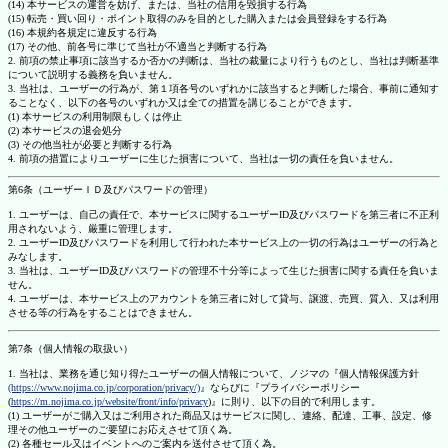
(14) 本サービスの運営を妨げ、または、当社の信用を毀損する行為
(15) 転売・買い回り・ポイント取得のみを目的とした購入または会員登録をする行為
(16) 本規約各規定に違反する行為
(17) その他、前各号に準じて当社が不適当と判断する行為
2. 前項の禁止事項に該当するか否かの判断は、当社の裁量により行うものとし、当社は判断基準
について説明する義務を負いません。
3. 当社は、ユーザーの行為が、第１項各号のいずれかに該当すると判断した場合、事前に通知す
ることなく、以下の各号のいずれか又は全ての措置を講じることができます。
(1) 本サービスの利用制限もしくは停止
(2) 本サービスの退会処分
(3) その他当社が必要と判断する行為
4. 前項の措置によりユーザーに生じた損害について、当社は一切の責任を負いません。
第6条（ユーザーＩＤ及びパスワードの管理）
1. ユーザーは、自己の責任で、本サービスに関するユーザーID及びパスワードを第三者に不正利
用されないよう、厳重に管理します。
2. ユーザーID及びパスワードを利用して行われた本サービス上の一切の行為はユーザーの行為と
みなします。
3. 当社は、ユーザーID及びパスワードの管理不十分等によって生じた損害に関する責任を負いま
せん。
4. ユーザーは、本サービス上のアカウントを第三者に対して貸与、譲渡、売買、質入、又は利用
させる等の行為をすることはできません。
第7条（個人情報の取扱い）
1. 当社は、業務を通じ知り得たユーザーの個人情報について、ノジマの『個人情報保護方針
(https://www.nojima.co.jp/corporation/privacy/)
』ならびに『プライバシーポリシー
(
https://m.nojima.co.jp/website/front/info/privacy
)』に則り、以下の目的で利用します。
(1) ユーザーがご購入又はご利用された商品又はサービスに関し、連絡、配達、工事、設定、修
理その他ユーザーのご要望にお応えさせて頂く為。
(2) 各種セール又はイベントへのご案内を送付させて頂く為。