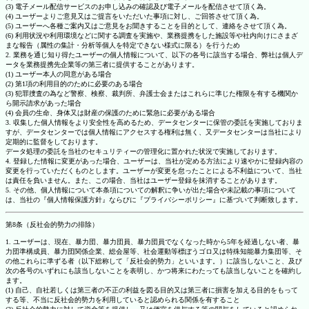
(3) 電子メール配信サービスのお申し込みの確認及び電子メールを配信させて頂く為。
(4) ユーザーよりご意見又はご提言をいただいた事項に対し、ご回答させて頂く為。
(5) ユーザーへ各種ご案内又はご意見をお聞きすることを目的として、連絡をさせて頂く為。
(6) 利用状況や利用環境などに関する調査を実施や、業務提携をした施設等や社内向けにさまざ
まな報告（属性の集計・分析等個人を特定できない様式に限る）を行うため
2. 業務を通じ知り得たユーザーの個人情報について、以下の各号に該当する場合、弊社は個人デ
ータを業務提携先企業等の第三者に提供することがあります。
(1) ユーザー本人の同意がある場合
(2) 第1項の利用目的のために必要のある場合
(3) 犯罪捜査の為など警察、検察、裁判所、弁護士会またはこれらに準じた権限を有する機関か
ら開示請求があった場合
(4) 会員の生命、身体又は財産の保護のために緊急に必要がある場合
3. 収集した個人情報をより安全性を高めるため、データセンターに保管の委託を実施しておりま
すが、データセンターでは個人情報にアクセスする権利は無く、又データセンターは当社により
定期的に監督をしております。
データ処理の委託を当社のセキュリティーの管理化に置かれた状況で実施しております。
4. 登録した情報に変更があった場合、ユーザーは、当社が定める方法により速やかに登録内容の
変更を行っていただくものとします。ユーザーが変更を怠ったことによる不利益について、当社
は責任を負いません。また、この場合、当社はユーザー登録を抹消することがあります。
5. その他、個人情報について本条項についての解釈に争いが出た場合や未記載の事項について
は、当社の『個人情報保護方針』ならびに『プライバシーポリシー』に基づいて判断致します。
第8条（反社会的勢力の排除）
1. ユーザーは、現在、暴力団、暴力団員、暴力団員でなくなった時から5年を経過しない者、暴
力団準構成員、暴力団関係企業、総会屋等、社会運動等標ぼうゴロ又は特殊知能暴力集団等、そ
の他これらに準ずる者（以下総称して「反社会的勢力」といいます。）に該当しないこと、及び
次の各号のいずれにも該当しないことを表明し、かつ将来にわたっても該当しないことを確約し
ます。
(1) 自己、自社若しくは第三者の不正の利益を図る目的又は第三者に損害を加える目的をもって
する等、不当に反社会的勢力を利用していると認められる関係を有すること