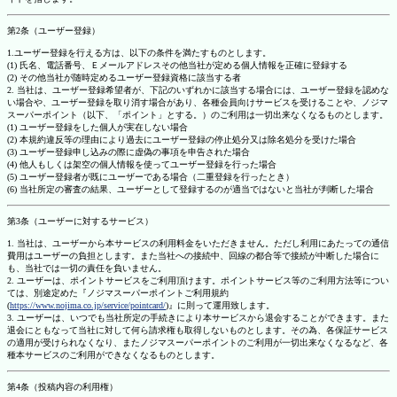
第2条（ユーザー登録）
1.ユーザー登録を行える方は、以下の条件を満たすものとします。
(1) 氏名、電話番号、Ｅメールアドレスその他当社が定める個人情報を正確に登録する
(2) その他当社が随時定めるユーザー登録資格に該当する者
2. 当社は、ユーザー登録希望者が、下記のいずれかに該当する場合には、ユーザー登録を認めな
い場合や、ユーザー登録を取り消す場合があり、各種会員向けサービスを受けることや、ノジマ
スーパーポイント（以下、「ポイント」とする。）のご利用は一切出来なくなるものとします。
(1) ユーザー登録をした個人が実在しない場合
(2) 本規約違反等の理由により過去にユーザー登録の停止処分又は除名処分を受けた場合
(3) ユーザー登録申し込みの際に虚偽の事項を申告された場合
(4) 他人もしくは架空の個人情報を使ってユーザー登録を行った場合
(5) ユーザー登録者が既にユーザーである場合（二重登録を行ったとき）
(6) 当社所定の審査の結果、ユーザーとして登録するのが適当ではないと当社が判断した場合
第3条（ユーザーに対するサービス）
1. 当社は、ユーザーから本サービスの利用料金をいただきません。ただし利用にあたっての通信
費用はユーザーの負担とします。また当社への接続中、回線の都合等で接続が中断した場合に
も、当社では一切の責任を負いません。
2. ユーザーは、ポイントサービスをご利用頂けます。ポイントサービス等のご利用方法等につい
ては、別途定めた『ノジマスーパーポイントご利用規約
(
https://www.nojima.co.jp/service/pointcard/
)』に則って運用致します。
3. ユーザーは、いつでも当社所定の手続きにより本サービスから退会することができます。また
退会にともなって当社に対して何ら請求権も取得しないものとします。その為、各保証サービス
の適用が受けられなくなり、またノジマスーパーポイントのご利用が一切出来なくなるなど、各
種本サービスのご利用ができなくなるものとします。
第4条（投稿内容の利用権）