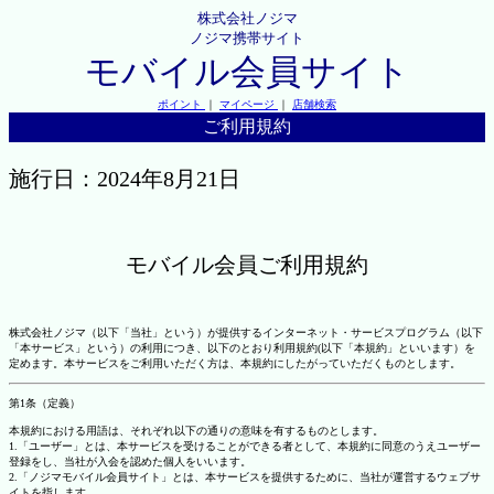
株式会社ノジマ
ノジマ携帯サイト
モバイル会員サイト
ポイント
｜
マイページ
｜
店舗検索
ご利用規約
施行日：2024年8月21日
モバイル会員ご利用規約
株式会社ノジマ（以下「当社」という）が提供するインターネット・サービスプログラム（以下
「本サービス」という）の利用につき、以下のとおり利用規約(以下「本規約」といいます）を
定めます。本サービスをご利用いただく方は、本規約にしたがっていただくものとします。
第1条（定義）
本規約における用語は、それぞれ以下の通りの意味を有するものとします。
1.「ユーザー」とは、本サービスを受けることができる者として、本規約に同意のうえユーザー
登録をし、当社が入会を認めた個人をいいます。
2.「ノジマモバイル会員サイト」とは、本サービスを提供するために、当社が運営するウェブサ
イトを指します。