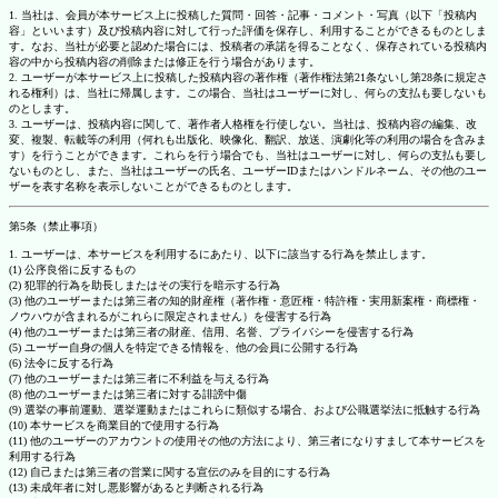
1. 当社は、会員が本サービス上に投稿した質問・回答・記事・コメント・写真（以下「投稿内
容」といいます）及び投稿内容に対して行った評価を保存し、利用することができるものとしま
す。なお、当社が必要と認めた場合には、投稿者の承諾を得ることなく、保存されている投稿内
容の中から投稿内容の削除または修正を行う場合があります。
2. ユーザーが本サービス上に投稿した投稿内容の著作権（著作権法第21条ないし第28条に規定さ
れる権利）は、当社に帰属します。この場合、当社はユーザーに対し、何らの支払も要しないも
のとします。
3. ユーザーは、投稿内容に関して、著作者人格権を行使しない。当社は、投稿内容の編集、改
変、複製、転載等の利用（何れも出版化、映像化、翻訳、放送、演劇化等の利用の場合を含みま
す）を行うことができます。これらを行う場合でも、当社はユーザーに対し、何らの支払も要し
ないものとし、また、当社はユーザーの氏名、ユーザーIDまたはハンドルネーム、その他のユー
ザーを表す名称を表示しないことができるものとします。
第5条（禁止事項）
1. ユーザーは、本サービスを利用するにあたり、以下に該当する行為を禁止します。
(1) 公序良俗に反するもの
(2) 犯罪的行為を助長しまたはその実行を暗示する行為
(3) 他のユーザーまたは第三者の知的財産権（著作権・意匠権・特許権・実用新案権・商標権・
ノウハウが含まれるがこれらに限定されません）を侵害する行為
(4) 他のユーザーまたは第三者の財産、信用、名誉、プライバシーを侵害する行為
(5) ユーザー自身の個人を特定できる情報を、他の会員に公開する行為
(6) 法令に反する行為
(7) 他のユーザーまたは第三者に不利益を与える行為
(8) 他のユーザーまたは第三者に対する誹謗中傷
(9) 選挙の事前運動、選挙運動またはこれらに類似する場合、および公職選挙法に抵触する行為
(10) 本サービスを商業目的で使用する行為
(11) 他のユーザーのアカウントの使用その他の方法により、第三者になりすまして本サービスを
利用する行為
(12) 自己または第三者の営業に関する宣伝のみを目的にする行為
(13) 未成年者に対し悪影響があると判断される行為