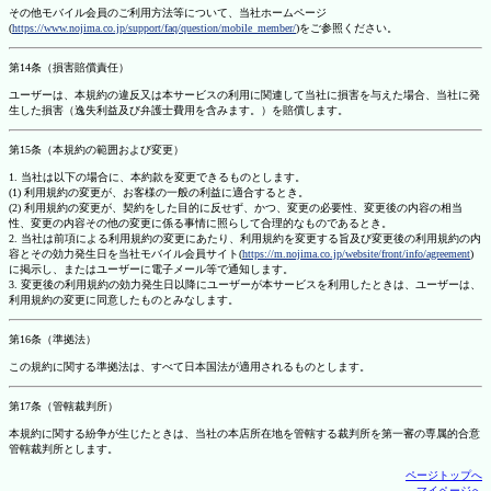
その他モバイル会員のご利用方法等について、当社ホームページ
(
https://www.nojima.co.jp/support/faq/question/mobile_member/
)をご参照ください。
第14条（損害賠償責任）
ユーザーは、本規約の違反又は本サービスの利用に関連して当社に損害を与えた場合、当社に発
生した損害（逸失利益及び弁護士費用を含みます。）を賠償します。
第15条（本規約の範囲および変更）
1. 当社は以下の場合に、本約款を変更できるものとします。
(1) 利用規約の変更が、お客様の一般の利益に適合するとき。
(2) 利用規約の変更が、契約をした目的に反せず、かつ、変更の必要性、変更後の内容の相当
性、変更の内容その他の変更に係る事情に照らして合理的なものであるとき。
2. 当社は前項による利用規約の変更にあたり、利用規約を変更する旨及び変更後の利用規約の内
容とその効力発生日を当社モバイル会員サイト(
https://m.nojima.co.jp/website/front/info/agreement
)
に掲示し、またはユーザーに電子メール等で通知します。
3. 変更後の利用規約の効力発生日以降にユーザーが本サービスを利用したときは、ユーザーは、
利用規約の変更に同意したものとみなします。
第16条（準拠法）
この規約に関する準拠法は、すべて日本国法が適用されるものとします。
第17条（管轄裁判所）
本規約に関する紛争が生じたときは、当社の本店所在地を管轄する裁判所を第一審の専属的合意
管轄裁判所とします。
ページトップへ
マイページへ