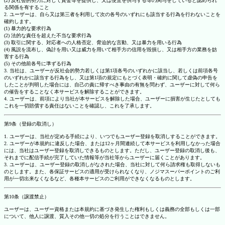
(2) 反社会的勢力に対して資金等を提供し、又は便宜を供与する等の関与をしていると認められ
る関係を有すること
2. ユーザーは、自ら又は第三者を利用して次の各号のいずれにも該当する行為を行わないことを
確約します。
(1) 暴力的な要求行為
(2) 法的な責任を超えた不当な要求行為
(3) 取引に関する、対応者への人格否定、脅迫的な言動、又は暴力を用いる行為
(4) 風説を流布し、偽計を用い又は威力を用いて相手方の信用を毀損し、又は相手方の業務を妨
害する行為
(5) その他前各号に準ずる行為
3. 当社は、ユーザーが反社会的勢力若しくは第1項各号のいずれかに該当し、若しくは前項各号
のいずれかに該当する行為をし、又は第1項の規定にもとづく表明・確約に関して虚偽の申告を
したことが判明した場合には、自己の責に帰すべき事由の有無を問わず、ユーザーに対して何ら
の催告をすることなく本サービスを解除することができます。
4. ユーザーは、前項により当社が本サービスを解除した場合、ユーザーに損害が生じたとしても
これを一切賠償する責任はないことを確認し、これを了承します。
第9条（登録の取消し）
1. ユーザーは、当社が定める手続により、いつでもユーザー登録を取消しすることができます。
2. ユーザーが本規約に違反した場合、または12ヶ月間連続して本サービスを利用しなかった場合
には、当社はユーザー登録を取消しできるものとします。ただし、ユーザー登録の取消し後も、
それまでに配信手続が完了していた情報等が当社等からユーザーに届くことがあります。
3. ユーザーは、ユーザー登録の取消しがなされた場合、当社に対して何ら請求権も取得しないも
のとします。また、各保証サービスの適用が受けられなくなり、ノジマスーパーポイントのご利
用が一切出来なくなるなど、各種本サービスのご利用ができなくなるものとします。
第10条（譲渡禁止）
ユーザーは、ユーザー資格または本規約に基づき発生した権利もしくは義務の全部もしくは一部
について、他人に譲渡、質入その他一切の処分を行うことはできません。