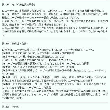
第11条（モバイル会員の統合）
1. ユーザーは、本規約第２条第２項（5）の例外として、やむを得ずまたは当社の都合等によ
り、同一名義で、他端末におけるユーザー登録を行った場合においては、統合手続きにより当該
複数のユーザー登録を一つのユーザー登録に統合しなければならない。
2. 前項における、統合手続きにおいては、統合されるユーザー登録側に付帯する本サービスの内
容が、統合するユーザー登録側に引き継がれるものとする。
3. 前二項に拘わらず、当該ユーザーが転売屋等、商業目的を有している可能性がある場合や、そ
の他不正な目的を有して複数登録を行っていたと思われる場合には、この限りではないものとす
る。
第12条（非保証・免責）
1. 当社は、ユーザーに対して、以下の各号の事項について、一切の保証をしません。
(1) 本サービスの内容について、その完全性、正確性及び有効性等
(2) 本サービスに中断、中止その他の障害が生じないこと
2. 当社は、以下の各号の損害について、一切の責任を負いません。
(1) ユーザーが登録情報の変更を行わなかったことによりユーザーに生じた損害
(2) 予期しない不正アクセス等の行為によりユーザーに生じた損害
(3) 本サービスの利用に関連してユーザーが日本又は外国の法令に触れたことによりユーザーに
生じた損害
(4) 天災、地変、火災、ストライキ、通商停止、戦争、内乱、疫病・感染症の流行その他の不可
抗力により本契約の全部又は一部に不履行が発生した場合、ユーザーに生じた損害
(5) 本サービスの利用に関し、ユーザーが第三者との間でトラブル（本サービス内外を問いませ
ん。）になった場合、ユーザーに生じた損害
3. 本サービスの提供を受けるために必要な機器、通信手段及び交通手段等の環境は全てユーザー
の費用と責任で備えます。また、本サービスの利用にあたり必要となる通信費用は、全てユーザ
ーの負担とします。
第13条（その他）