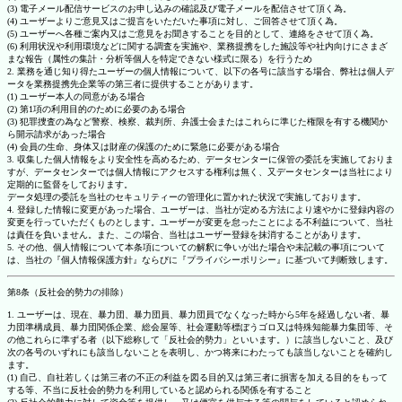
(3) 電子メール配信サービスのお申し込みの確認及び電子メールを配信させて頂く為。
(4) ユーザーよりご意見又はご提言をいただいた事項に対し、ご回答させて頂く為。
(5) ユーザーへ各種ご案内又はご意見をお聞きすることを目的として、連絡をさせて頂く為。
(6) 利用状況や利用環境などに関する調査を実施や、業務提携をした施設等や社内向けにさまざ
まな報告（属性の集計・分析等個人を特定できない様式に限る）を行うため
2. 業務を通じ知り得たユーザーの個人情報について、以下の各号に該当する場合、弊社は個人デ
ータを業務提携先企業等の第三者に提供することがあります。
(1) ユーザー本人の同意がある場合
(2) 第1項の利用目的のために必要のある場合
(3) 犯罪捜査の為など警察、検察、裁判所、弁護士会またはこれらに準じた権限を有する機関か
ら開示請求があった場合
(4) 会員の生命、身体又は財産の保護のために緊急に必要がある場合
3. 収集した個人情報をより安全性を高めるため、データセンターに保管の委託を実施しておりま
すが、データセンターでは個人情報にアクセスする権利は無く、又データセンターは当社により
定期的に監督をしております。
データ処理の委託を当社のセキュリティーの管理化に置かれた状況で実施しております。
4. 登録した情報に変更があった場合、ユーザーは、当社が定める方法により速やかに登録内容の
変更を行っていただくものとします。ユーザーが変更を怠ったことによる不利益について、当社
は責任を負いません。また、この場合、当社はユーザー登録を抹消することがあります。
5. その他、個人情報について本条項についての解釈に争いが出た場合や未記載の事項について
は、当社の『個人情報保護方針』ならびに『プライバシーポリシー』に基づいて判断致します。
第8条（反社会的勢力の排除）
1. ユーザーは、現在、暴力団、暴力団員、暴力団員でなくなった時から5年を経過しない者、暴
力団準構成員、暴力団関係企業、総会屋等、社会運動等標ぼうゴロ又は特殊知能暴力集団等、そ
の他これらに準ずる者（以下総称して「反社会的勢力」といいます。）に該当しないこと、及び
次の各号のいずれにも該当しないことを表明し、かつ将来にわたっても該当しないことを確約し
ます。
(1) 自己、自社若しくは第三者の不正の利益を図る目的又は第三者に損害を加える目的をもって
する等、不当に反社会的勢力を利用していると認められる関係を有すること