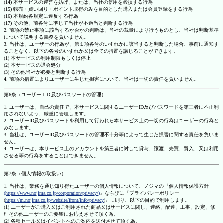
(14) 本サービスの運営を妨げ、または、当社の信用を毀損する行為
(15) 転売・買い回り・ポイント取得のみを目的とした購入または会員登録をする行為
(16) 本規約各規定に違反する行為
(17) その他、前各号に準じて当社が不適当と判断する行為
2. 前項の禁止事項に該当するか否かの判断は、当社の裁量により行うものとし、当社は判断基準
について説明する義務を負いません。
3. 当社は、ユーザーの行為が、第１項各号のいずれかに該当すると判断した場合、事前に通知す
ることなく、以下の各号のいずれか又は全ての措置を講じることができます。
(1) 本サービスの利用制限もしくは停止
(2) 本サービスの退会処分
(3) その他当社が必要と判断する行為
4. 前項の措置によりユーザーに生じた損害について、当社は一切の責任を負いません。
第6条（ユーザーＩＤ及びパスワードの管理）
1. ユーザーは、自己の責任で、本サービスに関するユーザーID及びパスワードを第三者に不正利
用されないよう、厳重に管理します。
2. ユーザーID及びパスワードを利用して行われた本サービス上の一切の行為はユーザーの行為と
みなします。
3. 当社は、ユーザーID及びパスワードの管理不十分等によって生じた損害に関する責任を負いま
せん。
4. ユーザーは、本サービス上のアカウントを第三者に対して貸与、譲渡、売買、質入、又は利用
させる等の行為をすることはできません。
第7条（個人情報の取扱い）
1. 当社は、業務を通じ知り得たユーザーの個人情報について、ノジマの『個人情報保護方針
(https://www.nojima.co.jp/corporation/privacy/)
』ならびに『プライバシーポリシー
(
https://m.nojima.co.jp/website/front/info/privacy
)』に則り、以下の目的で利用します。
(1) ユーザーがご購入又はご利用された商品又はサービスに関し、連絡、配達、工事、設定、修
理その他ユーザーのご要望にお応えさせて頂く為。
(2) 各種セール又はイベントへのご案内を送付させて頂く為。