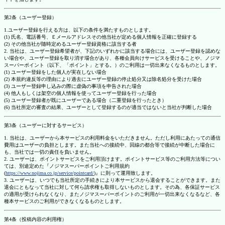
第2条（ユーザー登録）
1.ユーザー登録を行える方は、以下の条件を満たすものとします。
(1) 氏名、電話番号、Ｅメールアドレスその他当社が定める個人情報を正確に登録する
(2) その他当社が随時定めるユーザー登録資格に該当する者
2. 当社は、ユーザー登録希望者が、下記のいずれかに該当する場合には、ユーザー登録を認めな
い場合や、ユーザー登録を取り消す場合があり、各種会員向けサービスを受けることや、ノジマ
スーパーポイント（以下、「ポイント」とする。）のご利用は一切出来なくなるものとします。
(1) ユーザー登録をした個人が実在しない場合
(2) 本規約違反等の理由により過去にユーザー登録の停止処分又は除名処分を受けた場合
(3) ユーザー登録申し込みの際に虚偽の事項を申告された場合
(4) 他人もしくは架空の個人情報を使ってユーザー登録を行った場合
(5) ユーザー登録者が既にユーザーである場合（二重登録を行ったとき）
(6) 当社所定の審査の結果、ユーザーとして登録するのが適当ではないと当社が判断した場合
第3条（ユーザーに対するサービス）
1. 当社は、ユーザーから本サービスの利用料金をいただきません。ただし利用にあたっての通信
費用はユーザーの負担とします。また当社への接続中、回線の都合等で接続が中断した場合に
も、当社では一切の責任を負いません。
2. ユーザーは、ポイントサービスをご利用頂けます。ポイントサービス等のご利用方法等につい
ては、別途定めた『ノジマスーパーポイントご利用規約
(
https://www.nojima.co.jp/service/pointcard/
)』に則って運用致します。
3. ユーザーは、いつでも当社所定の手続きにより本サービスから退会することができます。また
退会にともなって当社に対して何ら請求権も取得しないものとします。その為、各保証サービス
の適用が受けられなくなり、またノジマスーパーポイントのご利用が一切出来なくなるなど、各
種本サービスのご利用ができなくなるものとします。
第4条（投稿内容の利用権）