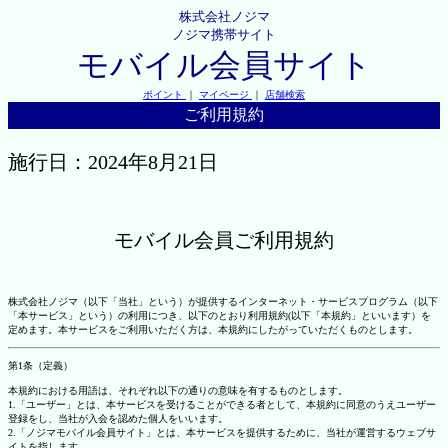
株式会社ノジマ
ノジマ携帯サイト
モバイル会員サイト
ポイント
｜
マイページ
｜
店舗検索
ご利用規約
施行日：2024年8月21日
モバイル会員ご利用規約
株式会社ノジマ（以下「当社」という）が提供するインターネット・サービスプログラム（以下
「本サービス」という）の利用につき、以下のとおり利用規約(以下「本規約」といいます）を
定めます。本サービスをご利用いただく方は、本規約にしたがっていただくものとします。
第1条（定義）
本規約における用語は、それぞれ以下の通りの意味を有するものとします。
1.「ユーザー」とは、本サービスを受けることができる者として、本規約に同意のうえユーザー
登録をし、当社が入会を認めた個人をいいます。
2.「ノジマモバイル会員サイト」とは、本サービスを提供するために、当社が運営するウェブサ
イトを指します。