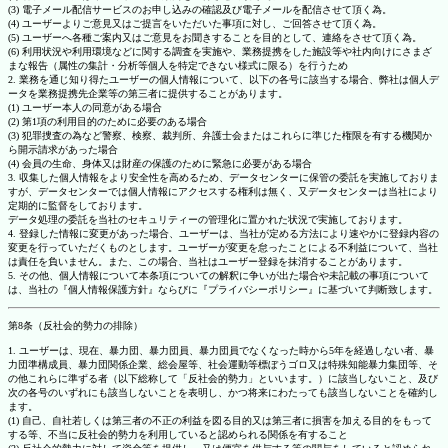
(3) 電子メール配信サービスのお申し込みの確認及び電子メールを配信させて頂く為。
(4) ユーザーよりご意見又はご提言をいただいた事項に対し、ご回答させて頂く為。
(5) ユーザーへ各種ご案内又はご意見をお聞きすることを目的として、連絡をさせて頂く為。
(6) 利用状況や利用環境などに関する調査を実施や、業務提携をした施設等や社内向けにさまざ
まな報告（属性の集計・分析等個人を特定できない様式に限る）を行うため
2. 業務を通じ知り得たユーザーの個人情報について、以下の各号に該当する場合、弊社は個人デ
ータを業務提携先企業等の第三者に提供することがあります。
(1) ユーザー本人の同意がある場合
(2) 第1項の利用目的のために必要のある場合
(3) 犯罪捜査の為など警察、検察、裁判所、弁護士会またはこれらに準じた権限を有する機関か
ら開示請求があった場合
(4) 会員の生命、身体又は財産の保護のために緊急に必要がある場合
3. 収集した個人情報をより安全性を高めるため、データセンターに保管の委託を実施しておりま
すが、データセンターでは個人情報にアクセスする権利は無く、又データセンターは当社により
定期的に監督をしております。
データ処理の委託を当社のセキュリティーの管理化に置かれた状況で実施しております。
4. 登録した情報に変更があった場合、ユーザーは、当社が定める方法により速やかに登録内容の
変更を行っていただくものとします。ユーザーが変更を怠ったことによる不利益について、当社
は責任を負いません。また、この場合、当社はユーザー登録を抹消することがあります。
5. その他、個人情報について本条項についての解釈に争いが出た場合や未記載の事項について
は、当社の『個人情報保護方針』ならびに『プライバシーポリシー』に基づいて判断致します。
第8条（反社会的勢力の排除）
1. ユーザーは、現在、暴力団、暴力団員、暴力団員でなくなった時から5年を経過しない者、暴
力団準構成員、暴力団関係企業、総会屋等、社会運動等標ぼうゴロ又は特殊知能暴力集団等、そ
の他これらに準ずる者（以下総称して「反社会的勢力」といいます。）に該当しないこと、及び
次の各号のいずれにも該当しないことを表明し、かつ将来にわたっても該当しないことを確約し
ます。
(1) 自己、自社若しくは第三者の不正の利益を図る目的又は第三者に損害を加える目的をもって
する等、不当に反社会的勢力を利用していると認められる関係を有すること