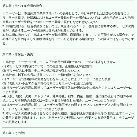
第11条（モバイル会員の統合）
1. ユーザーは、本規約第２条第２項（5）の例外として、やむを得ずまたは当社の都合等によ
り、同一名義で、他端末におけるユーザー登録を行った場合においては、統合手続きにより当該
複数のユーザー登録を一つのユーザー登録に統合しなければならない。
2. 前項における、統合手続きにおいては、統合されるユーザー登録側に付帯する本サービスの内
容が、統合するユーザー登録側に引き継がれるものとする。
3. 前二項に拘わらず、当該ユーザーが転売屋等、商業目的を有している可能性がある場合や、そ
の他不正な目的を有して複数登録を行っていたと思われる場合には、この限りではないものとす
る。
第12条（非保証・免責）
1. 当社は、ユーザーに対して、以下の各号の事項について、一切の保証をしません。
(1) 本サービスの内容について、その完全性、正確性及び有効性等
(2) 本サービスに中断、中止その他の障害が生じないこと
2. 当社は、以下の各号の損害について、一切の責任を負いません。
(1) ユーザーが登録情報の変更を行わなかったことによりユーザーに生じた損害
(2) 予期しない不正アクセス等の行為によりユーザーに生じた損害
(3) 本サービスの利用に関連してユーザーが日本又は外国の法令に触れたことによりユーザーに
生じた損害
(4) 天災、地変、火災、ストライキ、通商停止、戦争、内乱、疫病・感染症の流行その他の不可
抗力により本契約の全部又は一部に不履行が発生した場合、ユーザーに生じた損害
(5) 本サービスの利用に関し、ユーザーが第三者との間でトラブル（本サービス内外を問いませ
ん。）になった場合、ユーザーに生じた損害
3. 本サービスの提供を受けるために必要な機器、通信手段及び交通手段等の環境は全てユーザー
の費用と責任で備えます。また、本サービスの利用にあたり必要となる通信費用は、全てユーザ
ーの負担とします。
第13条（その他）