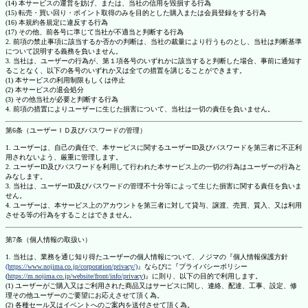
(14) 本サービスの運営を妨げ、または、当社の信用を毀損する行為
(15) 転売・買い回り・ポイント取得のみを目的とした購入または会員登録をする行為
(16) 本規約各規定に違反する行為
(17) その他、前各号に準じて当社が不適当と判断する行為
2. 前項の禁止事項に該当するか否かの判断は、当社の裁量により行うものとし、当社は判断基準
について説明する義務を負いません。
3. 当社は、ユーザーの行為が、第１項各号のいずれかに該当すると判断した場合、事前に通知す
ることなく、以下の各号のいずれか又は全ての措置を講じることができます。
(1) 本サービスの利用制限もしくは停止
(2) 本サービスの退会処分
(3) その他当社が必要と判断する行為
4. 前項の措置によりユーザーに生じた損害について、当社は一切の責任を負いません。
第6条（ユーザーＩＤ及びパスワードの管理）
1. ユーザーは、自己の責任で、本サービスに関するユーザーID及びパスワードを第三者に不正利
用されないよう、厳重に管理します。
2. ユーザーID及びパスワードを利用して行われた本サービス上の一切の行為はユーザーの行為と
みなします。
3. 当社は、ユーザーID及びパスワードの管理不十分等によって生じた損害に関する責任を負いま
せん。
4. ユーザーは、本サービス上のアカウントを第三者に対して貸与、譲渡、売買、質入、又は利用
させる等の行為をすることはできません。
第7条（個人情報の取扱い）
1. 当社は、業務を通じ知り得たユーザーの個人情報について、ノジマの『個人情報保護方針
(https://www.nojima.co.jp/corporation/privacy/)
』ならびに『プライバシーポリシー
(
https://m.nojima.co.jp/website/front/info/privacy
)』に則り、以下の目的で利用します。
(1) ユーザーがご購入又はご利用された商品又はサービスに関し、連絡、配達、工事、設定、修
理その他ユーザーのご要望にお応えさせて頂く為。
(2) 各種セール又はイベントへのご案内を送付させて頂く為。