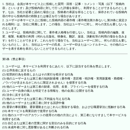
1. 当社は、会員が本サービス上に投稿した質問・回答・記事・コメント・写真（以下「投稿内
容」といいます）及び投稿内容に対して行った評価を保存し、利用することができるものとしま
す。なお、当社が必要と認めた場合には、投稿者の承諾を得ることなく、保存されている投稿内
容の中から投稿内容の削除または修正を行う場合があります。
2. ユーザーが本サービス上に投稿した投稿内容の著作権（著作権法第21条ないし第28条に規定さ
れる権利）は、当社に帰属します。この場合、当社はユーザーに対し、何らの支払も要しないも
のとします。
3. ユーザーは、投稿内容に関して、著作者人格権を行使しない。当社は、投稿内容の編集、改
変、複製、転載等の利用（何れも出版化、映像化、翻訳、放送、演劇化等の利用の場合を含みま
す）を行うことができます。これらを行う場合でも、当社はユーザーに対し、何らの支払も要し
ないものとし、また、当社はユーザーの氏名、ユーザーIDまたはハンドルネーム、その他のユー
ザーを表す名称を表示しないことができるものとします。
第5条（禁止事項）
1. ユーザーは、本サービスを利用するにあたり、以下に該当する行為を禁止します。
(1) 公序良俗に反するもの
(2) 犯罪的行為を助長しまたはその実行を暗示する行為
(3) 他のユーザーまたは第三者の知的財産権（著作権・意匠権・特許権・実用新案権・商標権・
ノウハウが含まれるがこれらに限定されません）を侵害する行為
(4) 他のユーザーまたは第三者の財産、信用、名誉、プライバシーを侵害する行為
(5) ユーザー自身の個人を特定できる情報を、他の会員に公開する行為
(6) 法令に反する行為
(7) 他のユーザーまたは第三者に不利益を与える行為
(8) 他のユーザーまたは第三者に対する誹謗中傷
(9) 選挙の事前運動、選挙運動またはこれらに類似する場合、および公職選挙法に抵触する行為
(10) 本サービスを商業目的で使用する行為
(11) 他のユーザーのアカウントの使用その他の方法により、第三者になりすまして本サービスを
利用する行為
(12) 自己または第三者の営業に関する宣伝のみを目的にする行為
(13) 未成年者に対し悪影響があると判断される行為