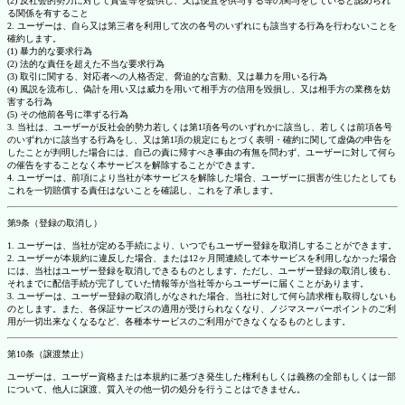
(2) 反社会的勢力に対して資金等を提供し、又は便宜を供与する等の関与をしていると認められ
る関係を有すること
2. ユーザーは、自ら又は第三者を利用して次の各号のいずれにも該当する行為を行わないことを
確約します。
(1) 暴力的な要求行為
(2) 法的な責任を超えた不当な要求行為
(3) 取引に関する、対応者への人格否定、脅迫的な言動、又は暴力を用いる行為
(4) 風説を流布し、偽計を用い又は威力を用いて相手方の信用を毀損し、又は相手方の業務を妨
害する行為
(5) その他前各号に準ずる行為
3. 当社は、ユーザーが反社会的勢力若しくは第1項各号のいずれかに該当し、若しくは前項各号
のいずれかに該当する行為をし、又は第1項の規定にもとづく表明・確約に関して虚偽の申告を
したことが判明した場合には、自己の責に帰すべき事由の有無を問わず、ユーザーに対して何ら
の催告をすることなく本サービスを解除することができます。
4. ユーザーは、前項により当社が本サービスを解除した場合、ユーザーに損害が生じたとしても
これを一切賠償する責任はないことを確認し、これを了承します。
第9条（登録の取消し）
1. ユーザーは、当社が定める手続により、いつでもユーザー登録を取消しすることができます。
2. ユーザーが本規約に違反した場合、または12ヶ月間連続して本サービスを利用しなかった場合
には、当社はユーザー登録を取消しできるものとします。ただし、ユーザー登録の取消し後も、
それまでに配信手続が完了していた情報等が当社等からユーザーに届くことがあります。
3. ユーザーは、ユーザー登録の取消しがなされた場合、当社に対して何ら請求権も取得しないも
のとします。また、各保証サービスの適用が受けられなくなり、ノジマスーパーポイントのご利
用が一切出来なくなるなど、各種本サービスのご利用ができなくなるものとします。
第10条（譲渡禁止）
ユーザーは、ユーザー資格または本規約に基づき発生した権利もしくは義務の全部もしくは一部
について、他人に譲渡、質入その他一切の処分を行うことはできません。