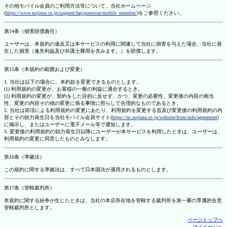
その他モバイル会員のご利用方法等について、当社ホームページ
(
https://www.nojima.co.jp/support/faq/question/mobile_member/
)をご参照ください。
第14条（損害賠償責任）
ユーザーは、本規約の違反又は本サービスの利用に関連して当社に損害を与えた場合、当社に発
生した損害（逸失利益及び弁護士費用を含みます。）を賠償します。
第15条（本規約の範囲および変更）
1. 当社は以下の場合に、本約款を変更できるものとします。
(1) 利用規約の変更が、お客様の一般の利益に適合するとき。
(2) 利用規約の変更が、契約をした目的に反せず、かつ、変更の必要性、変更後の内容の相当
性、変更の内容その他の変更に係る事情に照らして合理的なものであるとき。
2. 当社は前項による利用規約の変更にあたり、利用規約を変更する旨及び変更後の利用規約の内
容とその効力発生日を当社モバイル会員サイト(
https://m.nojima.co.jp/website/front/info/agreement
)
に掲示し、またはユーザーに電子メール等で通知します。
3. 変更後の利用規約の効力発生日以降にユーザーが本サービスを利用したときは、ユーザーは、
利用規約の変更に同意したものとみなします。
第16条（準拠法）
この規約に関する準拠法は、すべて日本国法が適用されるものとします。
第17条（管轄裁判所）
本規約に関する紛争が生じたときは、当社の本店所在地を管轄する裁判所を第一審の専属的合意
管轄裁判所とします。
ページトップへ
マイページへ