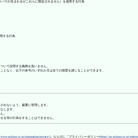
ノウハウが含まれるがこれらに限定されません）を侵害する行為
利用する行為
について説明する義務を負いません。
ることなく、以下の各号のいずれか又は全ての措置を講じることができます。
用されないよう、厳重に管理します。
みなします。
せん。
させる等の行為をすることはできません。
//www.nojima.co.jp/corporation/privacy/)
』ならびに『プライバシーポリシー(
https://m.nojima.co.jp/website