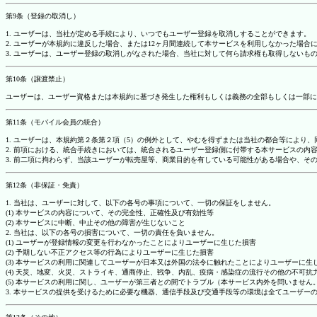
第9条（登録の取消し）
1. ユーザーは、当社が定める手続により、いつでもユーザー登録を取消しすることができます。
2. ユーザーが本規約に違反した場合、または12ヶ月間連続して本サービスを利用しなかった場
3. ユーザーは、ユーザー登録の取消しがなされた場合、当社に対して何ら請求権も取得しない
第10条（譲渡禁止）
ユーザーは、ユーザー資格または本規約に基づき発生した権利もしくは義務の全部もしくは一部に
第11条（モバイル会員の統合）
1. ユーザーは、本規約第２条第２項（5）の例外として、やむを得ずまたは当社の都合等によ
2. 前項における、統合手続きにおいては、統合されるユーザー登録側に付帯する本サービスの内
3. 前二項に拘わらず、当該ユーザーが転売屋等、商業目的を有している可能性がある場合や、
第12条（非保証・免責）
1. 当社は、ユーザーに対して、以下の各号の事項について、一切の保証をしません。
(1) 本サービスの内容について、その完全性、正確性及び有効性等
(2) 本サービスに中断、中止その他の障害が生じないこと
2. 当社は、以下の各号の損害について、一切の責任を負いません。
(1) ユーザーが登録情報の変更を行わなかったことによりユーザーに生じた損害
(2) 予期しない不正アクセス等の行為によりユーザーに生じた損害
(3) 本サービスの利用に関連してユーザーが日本又は外国の法令に触れたことによりユーザーに生
(4) 天災、地変、火災、ストライキ、通商停止、戦争、内乱、疫病・感染症の流行その他の不可
(5) 本サービスの利用に関し、ユーザーが第三者との間でトラブル（本サービス内外を問いませ
3. 本サービスの提供を受けるために必要な機器、通信手段及び交通手段等の環境は全てユーザ