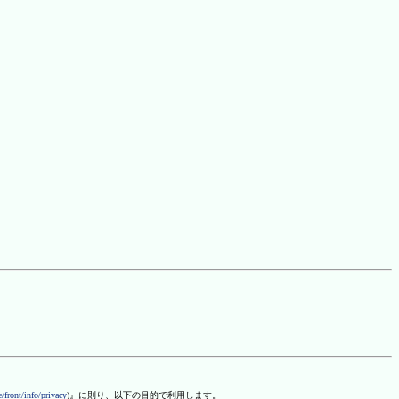
/front/info/privacy
)』に則り、以下の目的で利用します。