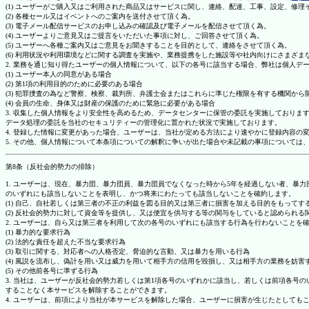
(1) ユーザーがご購入又はご利用された商品又はサービスに関し、連絡、配達、工事、設定、修
(2) 各種セール又はイベントへのご案内を送付させて頂く為。
(3) 電子メール配信サービスのお申し込みの確認及び電子メールを配信させて頂く為。
(4) ユーザーよりご意見又はご提言をいただいた事項に対し、ご回答させて頂く為。
(5) ユーザーへ各種ご案内又はご意見をお聞きすることを目的として、連絡をさせて頂く為。
(6) 利用状況や利用環境などに関する調査を実施や、業務提携をした施設等や社内向けにさまざ
2. 業務を通じ知り得たユーザーの個人情報について、以下の各号に該当する場合、弊社は個人デ
(1) ユーザー本人の同意がある場合
(2) 第1項の利用目的のために必要のある場合
(3) 犯罪捜査の為など警察、検察、裁判所、弁護士会またはこれらに準じた権限を有する機関から
(4) 会員の生命、身体又は財産の保護のために緊急に必要がある場合
3. 収集した個人情報をより安全性を高めるため、データセンターに保管の委託を実施しており
データ処理の委託を当社のセキュリティーの管理化に置かれた状況で実施しております。
4. 登録した情報に変更があった場合、ユーザーは、当社が定める方法により速やかに登録内容
5. その他、個人情報について本条項についての解釈に争いが出た場合や未記載の事項について
第8条（反社会的勢力の排除）
1. ユーザーは、現在、暴力団、暴力団員、暴力団員でなくなった時から5年を経過しない者、
のいずれにも該当しないことを表明し、かつ将来にわたっても該当しないことを確約します。
(1) 自己、自社若しくは第三者の不正の利益を図る目的又は第三者に損害を加える目的をもって
(2) 反社会的勢力に対して資金等を提供し、又は便宜を供与する等の関与をしていると認められる
2. ユーザーは、自ら又は第三者を利用して次の各号のいずれにも該当する行為を行わないことを
(1) 暴力的な要求行為
(2) 法的な責任を超えた不当な要求行為
(3) 取引に関する、対応者への人格否定、脅迫的な言動、又は暴力を用いる行為
(4) 風説を流布し、偽計を用い又は威力を用いて相手方の信用を毀損し、又は相手方の業務を妨害
(5) その他前各号に準ずる行為
3. 当社は、ユーザーが反社会的勢力若しくは第1項各号のいずれかに該当し、若しくは前項各
することなく本サービスを解除することができます。
4. ユーザーは、前項により当社が本サービスを解除した場合、ユーザーに損害が生じたとしても