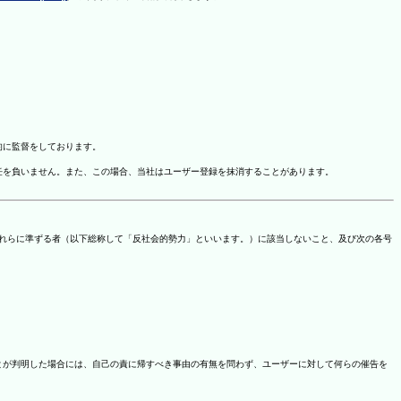
的に監督をしております。
任を負いません。また、この場合、当社はユーザー登録を抹消することがあります。
これらに準ずる者（以下総称して「反社会的勢力」といいます。）に該当しないこと、及び次の各号
ことが判明した場合には、自己の責に帰すべき事由の有無を問わず、ユーザーに対して何らの催告を