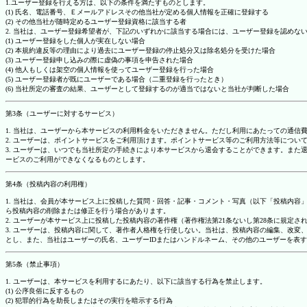
1.ユーザー登録を行える方は、以下の条件を満たすものとします。
(1) 氏名、電話番号、Ｅメールアドレスその他当社が定める個人情報を正確に登録する
(2) その他当社が随時定めるユーザー登録資格に該当する者
2. 当社は、ユーザー登録希望者が、下記のいずれかに該当する場合には、ユーザー登録を認め
(1) ユーザー登録をした個人が実在しない場合
(2) 本規約違反等の理由により過去にユーザー登録の停止処分又は除名処分を受けた場合
(3) ユーザー登録申し込みの際に虚偽の事項を申告された場合
(4) 他人もしくは架空の個人情報を使ってユーザー登録を行った場合
(5) ユーザー登録者が既にユーザーである場合（二重登録を行ったとき）
(6) 当社所定の審査の結果、ユーザーとして登録するのが適当ではないと当社が判断した場合
第3条（ユーザーに対するサービス）
1. 当社は、ユーザーから本サービスの利用料金をいただきません。ただし利用にあたっての通
2. ユーザーは、ポイントサービスをご利用頂けます。ポイントサービス等のご利用方法等につい
3. ユーザーは、いつでも当社所定の手続きにより本サービスから退会することができます。ま
ービスのご利用ができなくなるものとします。
第4条（投稿内容の利用権）
1. 当社は、会員が本サービス上に投稿した質問・回答・記事・コメント・写真（以下「投稿内
ら投稿内容の削除または修正を行う場合があります。
2. ユーザーが本サービス上に投稿した投稿内容の著作権（著作権法第21条ないし第28条に規
3. ユーザーは、投稿内容に関して、著作者人格権を行使しない。当社は、投稿内容の編集、改
とし、また、当社はユーザーの氏名、ユーザーIDまたはハンドルネーム、その他のユーザーを表
第5条（禁止事項）
1. ユーザーは、本サービスを利用するにあたり、以下に該当する行為を禁止します。
(1) 公序良俗に反するもの
(2) 犯罪的行為を助長しまたはその実行を暗示する行為