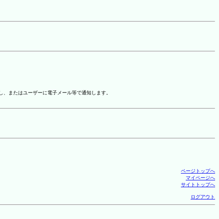
示し、またはユーザーに電子メール等で通知します。
ページトップへ
マイページへ
サイトトップへ
ログアウト