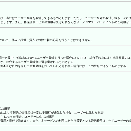
合には、当社はユーザー登録を取消しできるものとします。ただし、ユーザー登録の取消し後も、そ
ものとします。また、各保証サービスの適用が受けられなくなり、ノジマスーパーポイントのご利用が
ついて、他人に譲渡、質入その他一切の処分を行うことはできません。
り、同一名義で、他端末におけるユーザー登録を行った場合においては、統合手続きにより当該複数の
容が、統合するユーザー登録側に引き継がれるものとする。
その他不正な目的を有して複数登録を行っていたと思われる場合には、この限りではないものとする。
じた損害
抗力により本契約の全部又は一部に不履行が発生した場合、ユーザーに生じた損害
ん。）になった場合、ユーザーに生じた損害
ーの費用と責任で備えます。また、本サービスの利用にあたり必要となる通信費用は、全てユーザーの