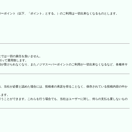
パーポイント（以下、「ポイント」とする。）のご利用は一切出来なくなるものとします。
社では一切の責任を負いません。
に則って運用致します。
用が受けられなくなり、またノジマスーパーポイントのご利用が一切出来なくなるなど、各種本サ
お、当社が必要と認めた場合には、投稿者の承諾を得ることなく、保存されている投稿内容の中か
します。
行うことができます。これらを行う場合でも、当社はユーザーに対し、何らの支払も要しないもの