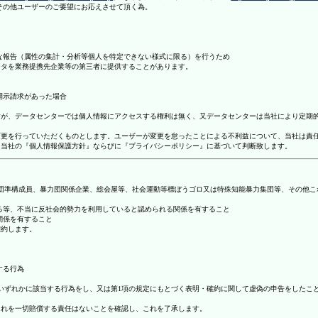
理その他ユーザーのご要望にお応えさせて頂く為。
まな報告（属性の集計・分析等個人を特定できない様式に限る）を行うため
ータを業務提携先企業等の第三者に提供することがあります。
開示請求があった場合
ますが、データセンターでは個人情報にアクセスする権利は無く、又データセンターは当社により定期
の変更を行っていただくものとします。ユーザーが変更を怠ったことによる不利益について、当社は責
は、当社の『個人情報保護方針』ならびに『プライバシーポリシー』に基づいて判断致します。
暴力団準構成員、暴力団関係企業、総会屋等、社会運動等標ぼうゴロ又は特殊知能暴力集団等、その他
する等、不当に反社会的勢力を利用していると認められる関係を有すること
関係を有すること
確約します。
する行為
号のいずれかに該当する行為をし、又は第1項の規定にもとづく表明・確約に関して虚偽の申告をした
これを一切賠償する責任はないことを確認し、これを了承します。