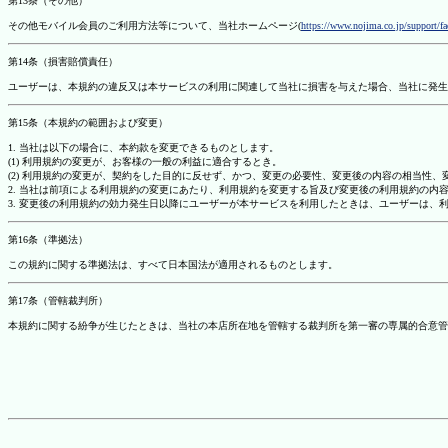
第13条（その他）
その他モバイル会員のご利用方法等について、当社ホームページ(
https://www.nojima.co.jp/support/f
第14条（損害賠償責任）
ユーザーは、本規約の違反又は本サービスの利用に関連して当社に損害を与えた場合、当社に発生
第15条（本規約の範囲および変更）
1. 当社は以下の場合に、本約款を変更できるものとします。
(1) 利用規約の変更が、お客様の一般の利益に適合するとき。
(2) 利用規約の変更が、契約をした目的に反せず、かつ、変更の必要性、変更後の内容の相当性
2. 当社は前項による利用規約の変更にあたり、利用規約を変更する旨及び変更後の利用規約の内
3. 変更後の利用規約の効力発生日以降にユーザーが本サービスを利用したときは、ユーザーは、
第16条（準拠法）
この規約に関する準拠法は、すべて日本国法が適用されるものとします。
第17条（管轄裁判所）
本規約に関する紛争が生じたときは、当社の本店所在地を管轄する裁判所を第一審の専属的合意管