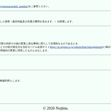
aq/question/mobile_member/
)をご参照ください。
した損害（逸失利益及び弁護士費用を含みます。）を賠償します。
、変更の内容その他の変更に係る事情に照らして合理的なものであるとき。
容とその効力発生日を当社モバイル会員サイト(
https://m.nojima.co.jp/website/front/info/agreement
)に掲
利用規約の変更に同意したものとみなします。
轄裁判所とします。
© 2026 Nojima.