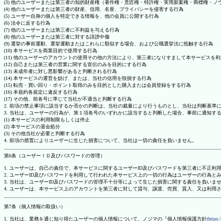
(3) 他のユーザーまたは第三者の知的財産権（著作権・意匠権・特許権・実用新案権・商標権・
(4) 他のユーザーまたは第三者の財産、信用、名誉、プライバシーを侵害する行為
(5) ユーザー自身の個人を特定できる情報を、他の会員に公開する行為
(6) 法令に反する行為
(7) 他のユーザーまたは第三者に不利益を与える行為
(8) 他のユーザーまたは第三者に対する誹謗中傷
(9) 選挙の事前運動、選挙運動またはこれらに類似する場合、および公職選挙法に抵触する行為
(10) 本サービスを商業目的で使用する行為
(11) 他のユーザーのアカウントの使用その他の方法により、第三者になりすまして本サービスを
(12) 自己または第三者の営業に関する宣伝のみを目的にする行為
(13) 未成年者に対し悪影響があると判断される行為
(14) 本サービスの運営を妨げ、または、当社の信用を毀損する行為
(15) 転売・買い回り・ポイント取得のみを目的とした購入または会員登録をする行為
(16) 本規約各規定に違反する行為
(17) その他、前各号に準じて当社が不適当と判断する行為
2. 前項の禁止事項に該当するか否かの判断は、当社の裁量により行うものとし、当社は判断基準
3. 当社は、ユーザーの行為が、第１項各号のいずれかに該当すると判断した場合、事前に通知す
(1) 本サービスの利用制限もしくは停止
(2) 本サービスの退会処分
(3) その他当社が必要と判断する行為
4. 前項の措置によりユーザーに生じた損害について、当社は一切の責任を負いません。
第6条（ユーザーＩＤ及びパスワードの管理）
1. ユーザーは、自己の責任で、本サービスに関するユーザーID及びパスワードを第三者に不正利
2. ユーザーID及びパスワードを利用して行われた本サービス上の一切の行為はユーザーの行為と
3. 当社は、ユーザーID及びパスワードの管理不十分等によって生じた損害に関する責任を負いま
4. ユーザーは、本サービス上のアカウントを第三者に対して貸与、譲渡、売買、質入、又は利用
第7条（個人情報の取扱い）
1. 当社は、業務を通じ知り得たユーザーの個人情報について、ノジマの『個人情報保護方針
(https: