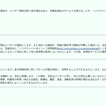
ない場合や、ユーザー登録を取り消す場合があり、各種会員向けサービスを受けることや、ノジマスー
信費用はユーザーの負担とします。また当社への接続中、回線の都合等で接続が中断した場合にも、当
ては、別途定めた『ノジマスーパーポイントご利用規約(
https://www.nojima.co.jp/service/pointcard/
)』
た退会にともなって当社に対して何ら請求権も取得しないものとします。その為、各保証サービスの適
容」といいます）及び投稿内容に対して行った評価を保存し、利用することができるものとします。な
定される権利）は、当社に帰属します。この場合、当社はユーザーに対し、何らの支払も要しないものと
変、複製、転載等の利用（何れも出版化、映像化、翻訳、放送、演劇化等の利用の場合を含みます）を
す名称を表示しないことができるものとします。