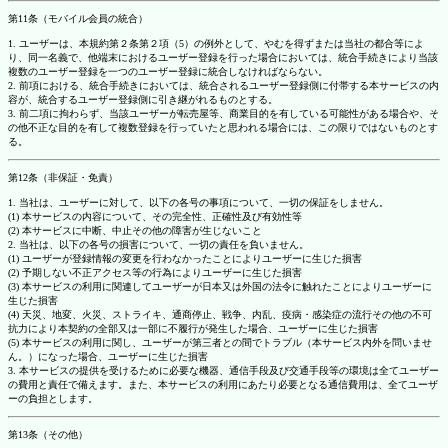
第11条（モバイル会員の統合）
1. ユーザーは、本規約第２条第２項（5）の例外として、やむを得ずまたは当社の都合等によ
り、同一名義で、他端末におけるユーザー登録を行った場合においては、統合手続きにより当該
複数のユーザー登録を一つのユーザー登録に統合しなければならない。
2. 前項における、統合手続きにおいては、統合されるユーザー登録側に付帯する本サービスの内
容が、統合するユーザー登録側に引き継がれるものとする。
3. 前二項に拘わらず、当該ユーザーが転売屋等、商業目的を有している可能性がある場合や、そ
の他不正な目的を有して複数登録を行っていたと思われる場合には、この限りではないものとす
る。
第12条（非保証・免責）
1. 当社は、ユーザーに対して、以下の各号の事項について、一切の保証をしません。
(1) 本サービスの内容について、その完全性、正確性及び有効性等
(2) 本サービスに中断、中止その他の障害が生じないこと
2. 当社は、以下の各号の損害について、一切の責任を負いません。
(1) ユーザーが登録情報の変更を行わなかったことによりユーザーに生じた損害
(2) 予期しない不正アクセス等の行為によりユーザーに生じた損害
(3) 本サービスの利用に関連してユーザーが日本又は外国の法令に触れたことによりユーザーに
生じた損害
(4) 天災、地変、火災、ストライキ、通商停止、戦争、内乱、疫病・感染症の流行その他の不可
抗力により本契約の全部又は一部に不履行が発生した場合、ユーザーに生じた損害
(5) 本サービスの利用に関し、ユーザーが第三者との間でトラブル（本サービス内外を問いませ
ん。）になった場合、ユーザーに生じた損害
3. 本サービスの提供を受けるために必要な機器、通信手段及び交通手段等の環境は全てユーザー
の費用と責任で備えます。また、本サービスの利用にあたり必要となる通信費用は、全てユーザ
ーの負担とします。
第13条（その他）