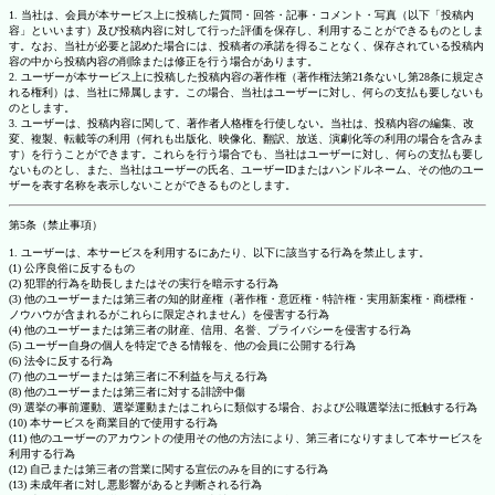
1. 当社は、会員が本サービス上に投稿した質問・回答・記事・コメント・写真（以下「投稿内
容」といいます）及び投稿内容に対して行った評価を保存し、利用することができるものとしま
す。なお、当社が必要と認めた場合には、投稿者の承諾を得ることなく、保存されている投稿内
容の中から投稿内容の削除または修正を行う場合があります。
2. ユーザーが本サービス上に投稿した投稿内容の著作権（著作権法第21条ないし第28条に規定さ
れる権利）は、当社に帰属します。この場合、当社はユーザーに対し、何らの支払も要しないも
のとします。
3. ユーザーは、投稿内容に関して、著作者人格権を行使しない。当社は、投稿内容の編集、改
変、複製、転載等の利用（何れも出版化、映像化、翻訳、放送、演劇化等の利用の場合を含みま
す）を行うことができます。これらを行う場合でも、当社はユーザーに対し、何らの支払も要し
ないものとし、また、当社はユーザーの氏名、ユーザーIDまたはハンドルネーム、その他のユー
ザーを表す名称を表示しないことができるものとします。
第5条（禁止事項）
1. ユーザーは、本サービスを利用するにあたり、以下に該当する行為を禁止します。
(1) 公序良俗に反するもの
(2) 犯罪的行為を助長しまたはその実行を暗示する行為
(3) 他のユーザーまたは第三者の知的財産権（著作権・意匠権・特許権・実用新案権・商標権・
ノウハウが含まれるがこれらに限定されません）を侵害する行為
(4) 他のユーザーまたは第三者の財産、信用、名誉、プライバシーを侵害する行為
(5) ユーザー自身の個人を特定できる情報を、他の会員に公開する行為
(6) 法令に反する行為
(7) 他のユーザーまたは第三者に不利益を与える行為
(8) 他のユーザーまたは第三者に対する誹謗中傷
(9) 選挙の事前運動、選挙運動またはこれらに類似する場合、および公職選挙法に抵触する行為
(10) 本サービスを商業目的で使用する行為
(11) 他のユーザーのアカウントの使用その他の方法により、第三者になりすまして本サービスを
利用する行為
(12) 自己または第三者の営業に関する宣伝のみを目的にする行為
(13) 未成年者に対し悪影響があると判断される行為