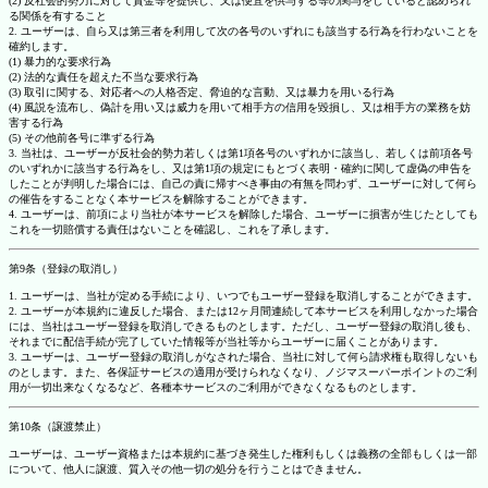
(2) 反社会的勢力に対して資金等を提供し、又は便宜を供与する等の関与をしていると認められ
る関係を有すること
2. ユーザーは、自ら又は第三者を利用して次の各号のいずれにも該当する行為を行わないことを
確約します。
(1) 暴力的な要求行為
(2) 法的な責任を超えた不当な要求行為
(3) 取引に関する、対応者への人格否定、脅迫的な言動、又は暴力を用いる行為
(4) 風説を流布し、偽計を用い又は威力を用いて相手方の信用を毀損し、又は相手方の業務を妨
害する行為
(5) その他前各号に準ずる行為
3. 当社は、ユーザーが反社会的勢力若しくは第1項各号のいずれかに該当し、若しくは前項各号
のいずれかに該当する行為をし、又は第1項の規定にもとづく表明・確約に関して虚偽の申告を
したことが判明した場合には、自己の責に帰すべき事由の有無を問わず、ユーザーに対して何ら
の催告をすることなく本サービスを解除することができます。
4. ユーザーは、前項により当社が本サービスを解除した場合、ユーザーに損害が生じたとしても
これを一切賠償する責任はないことを確認し、これを了承します。
第9条（登録の取消し）
1. ユーザーは、当社が定める手続により、いつでもユーザー登録を取消しすることができます。
2. ユーザーが本規約に違反した場合、または12ヶ月間連続して本サービスを利用しなかった場合
には、当社はユーザー登録を取消しできるものとします。ただし、ユーザー登録の取消し後も、
それまでに配信手続が完了していた情報等が当社等からユーザーに届くことがあります。
3. ユーザーは、ユーザー登録の取消しがなされた場合、当社に対して何ら請求権も取得しないも
のとします。また、各保証サービスの適用が受けられなくなり、ノジマスーパーポイントのご利
用が一切出来なくなるなど、各種本サービスのご利用ができなくなるものとします。
第10条（譲渡禁止）
ユーザーは、ユーザー資格または本規約に基づき発生した権利もしくは義務の全部もしくは一部
について、他人に譲渡、質入その他一切の処分を行うことはできません。