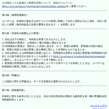
その他モバイル会員のご利用方法等について、当社ホームページ
(
https://www.nojima.co.jp/support/faq/question/mobile_member/
)をご参照ください。
第14条（損害賠償責任）
ユーザーは、本規約の違反又は本サービスの利用に関連して当社に損害を与えた場合、当社に発
生した損害（逸失利益及び弁護士費用を含みます。）を賠償します。
第15条（本規約の範囲および変更）
1. 当社は以下の場合に、本約款を変更できるものとします。
(1) 利用規約の変更が、お客様の一般の利益に適合するとき。
(2) 利用規約の変更が、契約をした目的に反せず、かつ、変更の必要性、変更後の内容の相当
性、変更の内容その他の変更に係る事情に照らして合理的なものであるとき。
2. 当社は前項による利用規約の変更にあたり、利用規約を変更する旨及び変更後の利用規約の内
容とその効力発生日を当社モバイル会員サイト(
https://m.nojima.co.jp/website/front/info/agreement
)
に掲示し、またはユーザーに電子メール等で通知します。
3. 変更後の利用規約の効力発生日以降にユーザーが本サービスを利用したときは、ユーザーは、
利用規約の変更に同意したものとみなします。
第16条（準拠法）
この規約に関する準拠法は、すべて日本国法が適用されるものとします。
第17条（管轄裁判所）
本規約に関する紛争が生じたときは、当社の本店所在地を管轄する裁判所を第一審の専属的合意
管轄裁判所とします。
ページトップへ
マイページへ