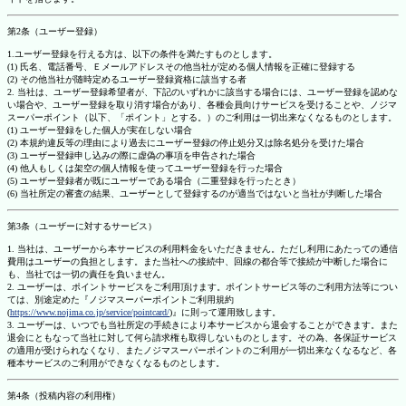
第2条（ユーザー登録）
1.ユーザー登録を行える方は、以下の条件を満たすものとします。
(1) 氏名、電話番号、Ｅメールアドレスその他当社が定める個人情報を正確に登録する
(2) その他当社が随時定めるユーザー登録資格に該当する者
2. 当社は、ユーザー登録希望者が、下記のいずれかに該当する場合には、ユーザー登録を認めな
い場合や、ユーザー登録を取り消す場合があり、各種会員向けサービスを受けることや、ノジマ
スーパーポイント（以下、「ポイント」とする。）のご利用は一切出来なくなるものとします。
(1) ユーザー登録をした個人が実在しない場合
(2) 本規約違反等の理由により過去にユーザー登録の停止処分又は除名処分を受けた場合
(3) ユーザー登録申し込みの際に虚偽の事項を申告された場合
(4) 他人もしくは架空の個人情報を使ってユーザー登録を行った場合
(5) ユーザー登録者が既にユーザーである場合（二重登録を行ったとき）
(6) 当社所定の審査の結果、ユーザーとして登録するのが適当ではないと当社が判断した場合
第3条（ユーザーに対するサービス）
1. 当社は、ユーザーから本サービスの利用料金をいただきません。ただし利用にあたっての通信
費用はユーザーの負担とします。また当社への接続中、回線の都合等で接続が中断した場合に
も、当社では一切の責任を負いません。
2. ユーザーは、ポイントサービスをご利用頂けます。ポイントサービス等のご利用方法等につい
ては、別途定めた『ノジマスーパーポイントご利用規約
(
https://www.nojima.co.jp/service/pointcard/
)』に則って運用致します。
3. ユーザーは、いつでも当社所定の手続きにより本サービスから退会することができます。また
退会にともなって当社に対して何ら請求権も取得しないものとします。その為、各保証サービス
の適用が受けられなくなり、またノジマスーパーポイントのご利用が一切出来なくなるなど、各
種本サービスのご利用ができなくなるものとします。
第4条（投稿内容の利用権）