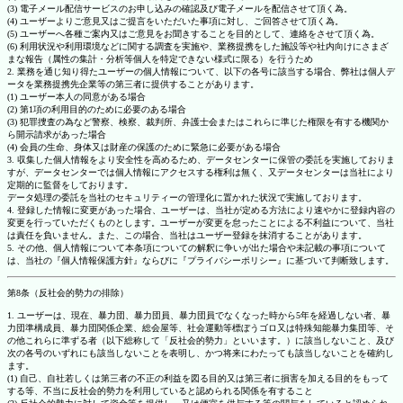
(3) 電子メール配信サービスのお申し込みの確認及び電子メールを配信させて頂く為。
(4) ユーザーよりご意見又はご提言をいただいた事項に対し、ご回答させて頂く為。
(5) ユーザーへ各種ご案内又はご意見をお聞きすることを目的として、連絡をさせて頂く為。
(6) 利用状況や利用環境などに関する調査を実施や、業務提携をした施設等や社内向けにさまざ
まな報告（属性の集計・分析等個人を特定できない様式に限る）を行うため
2. 業務を通じ知り得たユーザーの個人情報について、以下の各号に該当する場合、弊社は個人デ
ータを業務提携先企業等の第三者に提供することがあります。
(1) ユーザー本人の同意がある場合
(2) 第1項の利用目的のために必要のある場合
(3) 犯罪捜査の為など警察、検察、裁判所、弁護士会またはこれらに準じた権限を有する機関か
ら開示請求があった場合
(4) 会員の生命、身体又は財産の保護のために緊急に必要がある場合
3. 収集した個人情報をより安全性を高めるため、データセンターに保管の委託を実施しておりま
すが、データセンターでは個人情報にアクセスする権利は無く、又データセンターは当社により
定期的に監督をしております。
データ処理の委託を当社のセキュリティーの管理化に置かれた状況で実施しております。
4. 登録した情報に変更があった場合、ユーザーは、当社が定める方法により速やかに登録内容の
変更を行っていただくものとします。ユーザーが変更を怠ったことによる不利益について、当社
は責任を負いません。また、この場合、当社はユーザー登録を抹消することがあります。
5. その他、個人情報について本条項についての解釈に争いが出た場合や未記載の事項について
は、当社の『個人情報保護方針』ならびに『プライバシーポリシー』に基づいて判断致します。
第8条（反社会的勢力の排除）
1. ユーザーは、現在、暴力団、暴力団員、暴力団員でなくなった時から5年を経過しない者、暴
力団準構成員、暴力団関係企業、総会屋等、社会運動等標ぼうゴロ又は特殊知能暴力集団等、そ
の他これらに準ずる者（以下総称して「反社会的勢力」といいます。）に該当しないこと、及び
次の各号のいずれにも該当しないことを表明し、かつ将来にわたっても該当しないことを確約し
ます。
(1) 自己、自社若しくは第三者の不正の利益を図る目的又は第三者に損害を加える目的をもって
する等、不当に反社会的勢力を利用していると認められる関係を有すること