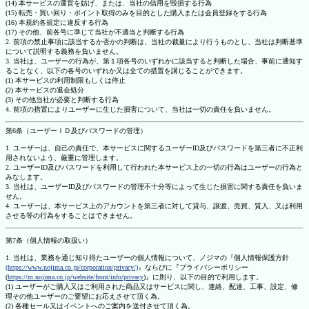
(14) 本サービスの運営を妨げ、または、当社の信用を毀損する行為
(15) 転売・買い回り・ポイント取得のみを目的とした購入または会員登録をする行為
(16) 本規約各規定に違反する行為
(17) その他、前各号に準じて当社が不適当と判断する行為
2. 前項の禁止事項に該当するか否かの判断は、当社の裁量により行うものとし、当社は判断基準
について説明する義務を負いません。
3. 当社は、ユーザーの行為が、第１項各号のいずれかに該当すると判断した場合、事前に通知す
ることなく、以下の各号のいずれか又は全ての措置を講じることができます。
(1) 本サービスの利用制限もしくは停止
(2) 本サービスの退会処分
(3) その他当社が必要と判断する行為
4. 前項の措置によりユーザーに生じた損害について、当社は一切の責任を負いません。
第6条（ユーザーＩＤ及びパスワードの管理）
1. ユーザーは、自己の責任で、本サービスに関するユーザーID及びパスワードを第三者に不正利
用されないよう、厳重に管理します。
2. ユーザーID及びパスワードを利用して行われた本サービス上の一切の行為はユーザーの行為と
みなします。
3. 当社は、ユーザーID及びパスワードの管理不十分等によって生じた損害に関する責任を負いま
せん。
4. ユーザーは、本サービス上のアカウントを第三者に対して貸与、譲渡、売買、質入、又は利用
させる等の行為をすることはできません。
第7条（個人情報の取扱い）
1. 当社は、業務を通じ知り得たユーザーの個人情報について、ノジマの『個人情報保護方針
(https://www.nojima.co.jp/corporation/privacy/)
』ならびに『プライバシーポリシー
(
https://m.nojima.co.jp/website/front/info/privacy
)』に則り、以下の目的で利用します。
(1) ユーザーがご購入又はご利用された商品又はサービスに関し、連絡、配達、工事、設定、修
理その他ユーザーのご要望にお応えさせて頂く為。
(2) 各種セール又はイベントへのご案内を送付させて頂く為。