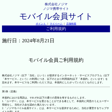
株式会社ノジマ
ノジマ携帯サイト
モバイル会員サイト
ポイント
｜
マイページ
｜
店舗検索
ご利用規約
施行日：2024年8月21日
モバイル会員ご利用規約
株式会社ノジマ（以下「当社」という）が提供するインターネット・サービスプログラム（以下
「本サービス」という）の利用につき、以下のとおり利用規約(以下「本規約」といいます）を
定めます。本サービスをご利用いただく方は、本規約にしたがっていただくものとします。
第1条（定義）
本規約における用語は、それぞれ以下の通りの意味を有するものとします。
1.「ユーザー」とは、本サービスを受けることができる者として、本規約に同意のうえユーザー
登録をし、当社が入会を認めた個人をいいます。
2.「ノジマモバイル会員サイト」とは、本サービスを提供するために、当社が運営するウェブサ
イトを指します。