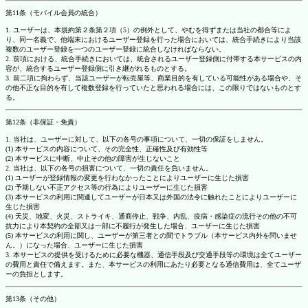
第11条（モバイル会員の統合）
1. ユーザーは、本規約第２条第２項（5）の例外として、やむを得ずまたは当社の都合等によ
り、同一名義で、他端末におけるユーザー登録を行った場合においては、統合手続きにより当該
複数のユーザー登録を一つのユーザー登録に統合しなければならない。
2. 前項における、統合手続きにおいては、統合されるユーザー登録側に付帯する本サービスの内
容が、統合するユーザー登録側に引き継がれるものとする。
3. 前二項に拘わらず、当該ユーザーが転売屋等、商業目的を有している可能性がある場合や、そ
の他不正な目的を有して複数登録を行っていたと思われる場合には、この限りではないものとす
る。
第12条（非保証・免責）
1. 当社は、ユーザーに対して、以下の各号の事項について、一切の保証をしません。
(1) 本サービスの内容について、その完全性、正確性及び有効性等
(2) 本サービスに中断、中止その他の障害が生じないこと
2. 当社は、以下の各号の損害について、一切の責任を負いません。
(1) ユーザーが登録情報の変更を行わなかったことによりユーザーに生じた損害
(2) 予期しない不正アクセス等の行為によりユーザーに生じた損害
(3) 本サービスの利用に関連してユーザーが日本又は外国の法令に触れたことによりユーザーに
生じた損害
(4) 天災、地変、火災、ストライキ、通商停止、戦争、内乱、疫病・感染症の流行その他の不可
抗力により本契約の全部又は一部に不履行が発生した場合、ユーザーに生じた損害
(5) 本サービスの利用に関し、ユーザーが第三者との間でトラブル（本サービス内外を問いませ
ん。）になった場合、ユーザーに生じた損害
3. 本サービスの提供を受けるために必要な機器、通信手段及び交通手段等の環境は全てユーザー
の費用と責任で備えます。また、本サービスの利用にあたり必要となる通信費用は、全てユーザ
ーの負担とします。
第13条（その他）