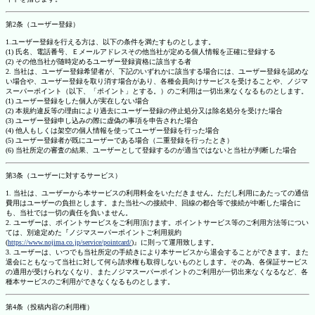
第2条（ユーザー登録）
1.ユーザー登録を行える方は、以下の条件を満たすものとします。
(1) 氏名、電話番号、Ｅメールアドレスその他当社が定める個人情報を正確に登録する
(2) その他当社が随時定めるユーザー登録資格に該当する者
2. 当社は、ユーザー登録希望者が、下記のいずれかに該当する場合には、ユーザー登録を認めな
い場合や、ユーザー登録を取り消す場合があり、各種会員向けサービスを受けることや、ノジマ
スーパーポイント（以下、「ポイント」とする。）のご利用は一切出来なくなるものとします。
(1) ユーザー登録をした個人が実在しない場合
(2) 本規約違反等の理由により過去にユーザー登録の停止処分又は除名処分を受けた場合
(3) ユーザー登録申し込みの際に虚偽の事項を申告された場合
(4) 他人もしくは架空の個人情報を使ってユーザー登録を行った場合
(5) ユーザー登録者が既にユーザーである場合（二重登録を行ったとき）
(6) 当社所定の審査の結果、ユーザーとして登録するのが適当ではないと当社が判断した場合
第3条（ユーザーに対するサービス）
1. 当社は、ユーザーから本サービスの利用料金をいただきません。ただし利用にあたっての通信
費用はユーザーの負担とします。また当社への接続中、回線の都合等で接続が中断した場合に
も、当社では一切の責任を負いません。
2. ユーザーは、ポイントサービスをご利用頂けます。ポイントサービス等のご利用方法等につい
ては、別途定めた『ノジマスーパーポイントご利用規約
(
https://www.nojima.co.jp/service/pointcard/
)』に則って運用致します。
3. ユーザーは、いつでも当社所定の手続きにより本サービスから退会することができます。また
退会にともなって当社に対して何ら請求権も取得しないものとします。その為、各保証サービス
の適用が受けられなくなり、またノジマスーパーポイントのご利用が一切出来なくなるなど、各
種本サービスのご利用ができなくなるものとします。
第4条（投稿内容の利用権）