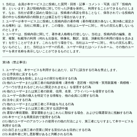
1. 当社は、会員が本サービス上に投稿した質問・回答・記事・コメント・写真（以下「投稿内
容」といいます）及び投稿内容に対して行った評価を保存し、利用することができるものとしま
す。なお、当社が必要と認めた場合には、投稿者の承諾を得ることなく、保存されている投稿内
容の中から投稿内容の削除または修正を行う場合があります。
2. ユーザーが本サービス上に投稿した投稿内容の著作権（著作権法第21条ないし第28条に規定さ
れる権利）は、当社に帰属します。この場合、当社はユーザーに対し、何らの支払も要しないも
のとします。
3. ユーザーは、投稿内容に関して、著作者人格権を行使しない。当社は、投稿内容の編集、改
変、複製、転載等の利用（何れも出版化、映像化、翻訳、放送、演劇化等の利用の場合を含みま
す）を行うことができます。これらを行う場合でも、当社はユーザーに対し、何らの支払も要し
ないものとし、また、当社はユーザーの氏名、ユーザーIDまたはハンドルネーム、その他のユー
ザーを表す名称を表示しないことができるものとします。
第5条（禁止事項）
1. ユーザーは、本サービスを利用するにあたり、以下に該当する行為を禁止します。
(1) 公序良俗に反するもの
(2) 犯罪的行為を助長しまたはその実行を暗示する行為
(3) 他のユーザーまたは第三者の知的財産権（著作権・意匠権・特許権・実用新案権・商標権・
ノウハウが含まれるがこれらに限定されません）を侵害する行為
(4) 他のユーザーまたは第三者の財産、信用、名誉、プライバシーを侵害する行為
(5) ユーザー自身の個人を特定できる情報を、他の会員に公開する行為
(6) 法令に反する行為
(7) 他のユーザーまたは第三者に不利益を与える行為
(8) 他のユーザーまたは第三者に対する誹謗中傷
(9) 選挙の事前運動、選挙運動またはこれらに類似する場合、および公職選挙法に抵触する行為
(10) 本サービスを商業目的で使用する行為
(11) 他のユーザーのアカウントの使用その他の方法により、第三者になりすまして本サービスを
利用する行為
(12) 自己または第三者の営業に関する宣伝のみを目的にする行為
(13) 未成年者に対し悪影響があると判断される行為