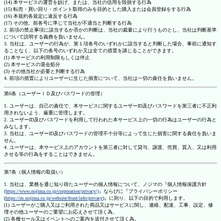
(14) 本サービスの運営を妨げ、または、当社の信用を毀損する行為
(15) 転売・買い回り・ポイント取得のみを目的とした購入または会員登録をする行為
(16) 本規約各規定に違反する行為
(17) その他、前各号に準じて当社が不適当と判断する行為
2. 前項の禁止事項に該当するか否かの判断は、当社の裁量により行うものとし、当社は判断基準
について説明する義務を負いません。
3. 当社は、ユーザーの行為が、第１項各号のいずれかに該当すると判断した場合、事前に通知す
ることなく、以下の各号のいずれか又は全ての措置を講じることができます。
(1) 本サービスの利用制限もしくは停止
(2) 本サービスの退会処分
(3) その他当社が必要と判断する行為
4. 前項の措置によりユーザーに生じた損害について、当社は一切の責任を負いません。
第6条（ユーザーＩＤ及びパスワードの管理）
1. ユーザーは、自己の責任で、本サービスに関するユーザーID及びパスワードを第三者に不正利
用されないよう、厳重に管理します。
2. ユーザーID及びパスワードを利用して行われた本サービス上の一切の行為はユーザーの行為と
みなします。
3. 当社は、ユーザーID及びパスワードの管理不十分等によって生じた損害に関する責任を負いま
せん。
4. ユーザーは、本サービス上のアカウントを第三者に対して貸与、譲渡、売買、質入、又は利用
させる等の行為をすることはできません。
第7条（個人情報の取扱い）
1. 当社は、業務を通じ知り得たユーザーの個人情報について、ノジマの『個人情報保護方針
(https://www.nojima.co.jp/corporation/privacy/)
』ならびに『プライバシーポリシー
(
https://m.nojima.co.jp/website/front/info/privacy
)』に則り、以下の目的で利用します。
(1) ユーザーがご購入又はご利用された商品又はサービスに関し、連絡、配達、工事、設定、修
理その他ユーザーのご要望にお応えさせて頂く為。
(2) 各種セール又はイベントへのご案内を送付させて頂く為。