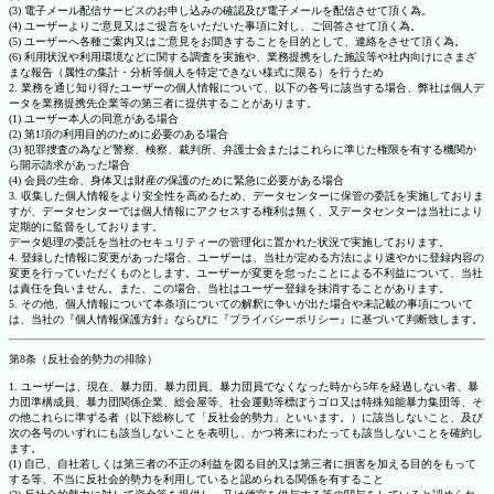
(3) 電子メール配信サービスのお申し込みの確認及び電子メールを配信させて頂く為。
(4) ユーザーよりご意見又はご提言をいただいた事項に対し、ご回答させて頂く為。
(5) ユーザーへ各種ご案内又はご意見をお聞きすることを目的として、連絡をさせて頂く為。
(6) 利用状況や利用環境などに関する調査を実施や、業務提携をした施設等や社内向けにさまざ
まな報告（属性の集計・分析等個人を特定できない様式に限る）を行うため
2. 業務を通じ知り得たユーザーの個人情報について、以下の各号に該当する場合、弊社は個人デ
ータを業務提携先企業等の第三者に提供することがあります。
(1) ユーザー本人の同意がある場合
(2) 第1項の利用目的のために必要のある場合
(3) 犯罪捜査の為など警察、検察、裁判所、弁護士会またはこれらに準じた権限を有する機関か
ら開示請求があった場合
(4) 会員の生命、身体又は財産の保護のために緊急に必要がある場合
3. 収集した個人情報をより安全性を高めるため、データセンターに保管の委託を実施しておりま
すが、データセンターでは個人情報にアクセスする権利は無く、又データセンターは当社により
定期的に監督をしております。
データ処理の委託を当社のセキュリティーの管理化に置かれた状況で実施しております。
4. 登録した情報に変更があった場合、ユーザーは、当社が定める方法により速やかに登録内容の
変更を行っていただくものとします。ユーザーが変更を怠ったことによる不利益について、当社
は責任を負いません。また、この場合、当社はユーザー登録を抹消することがあります。
5. その他、個人情報について本条項についての解釈に争いが出た場合や未記載の事項について
は、当社の『個人情報保護方針』ならびに『プライバシーポリシー』に基づいて判断致します。
第8条（反社会的勢力の排除）
1. ユーザーは、現在、暴力団、暴力団員、暴力団員でなくなった時から5年を経過しない者、暴
力団準構成員、暴力団関係企業、総会屋等、社会運動等標ぼうゴロ又は特殊知能暴力集団等、そ
の他これらに準ずる者（以下総称して「反社会的勢力」といいます。）に該当しないこと、及び
次の各号のいずれにも該当しないことを表明し、かつ将来にわたっても該当しないことを確約し
ます。
(1) 自己、自社若しくは第三者の不正の利益を図る目的又は第三者に損害を加える目的をもって
する等、不当に反社会的勢力を利用していると認められる関係を有すること