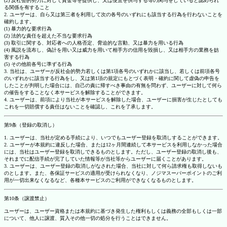
(2) 反社会的勢力に対して資金等を提供し、又は便宜を供与する等の関与をしていると認められ
る関係を有すること
2. ユーザーは、自ら又は第三者を利用して次の各号のいずれにも該当する行為を行わないことを
確約します。
(1) 暴力的な要求行為
(2) 法的な責任を超えた不当な要求行為
(3) 取引に関する、対応者への人格否定、脅迫的な言動、又は暴力を用いる行為
(4) 風説を流布し、偽計を用い又は威力を用いて相手方の信用を毀損し、又は相手方の業務を妨
害する行為
(5) その他前各号に準ずる行為
3. 当社は、ユーザーが反社会的勢力若しくは第1項各号のいずれかに該当し、若しくは前項各号
のいずれかに該当する行為をし、又は第1項の規定にもとづく表明・確約に関して虚偽の申告を
したことが判明した場合には、自己の責に帰すべき事由の有無を問わず、ユーザーに対して何ら
の催告をすることなく本サービスを解除することができます。
4. ユーザーは、前項により当社が本サービスを解除した場合、ユーザーに損害が生じたとしても
これを一切賠償する責任はないことを確認し、これを了承します。
第9条（登録の取消し）
1. ユーザーは、当社が定める手続により、いつでもユーザー登録を取消しすることができます。
2. ユーザーが本規約に違反した場合、または12ヶ月間連続して本サービスを利用しなかった場合
には、当社はユーザー登録を取消しできるものとします。ただし、ユーザー登録の取消し後も、
それまでに配信手続が完了していた情報等が当社等からユーザーに届くことがあります。
3. ユーザーは、ユーザー登録の取消しがなされた場合、当社に対して何ら請求権も取得しないも
のとします。また、各保証サービスの適用が受けられなくなり、ノジマスーパーポイントのご利
用が一切出来なくなるなど、各種本サービスのご利用ができなくなるものとします。
第10条（譲渡禁止）
ユーザーは、ユーザー資格または本規約に基づき発生した権利もしくは義務の全部もしくは一部
について、他人に譲渡、質入その他一切の処分を行うことはできません。