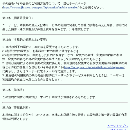
その他モバイル会員のご利用方法等について、当社ホームページ
(
https://www.nojima.co.jp/support/faq/question/mobile_member/
)をご参照ください。
第14条（損害賠償責任）
ユーザーは、本規約の違反又は本サービスの利用に関連して当社に損害を与えた場合、当社に発
生した損害（逸失利益及び弁護士費用を含みます。）を賠償します。
第15条（本規約の範囲および変更）
1. 当社は以下の場合に、本約款を変更できるものとします。
(1) 利用規約の変更が、お客様の一般の利益に適合するとき。
(2) 利用規約の変更が、契約をした目的に反せず、かつ、変更の必要性、変更後の内容の相当
性、変更の内容その他の変更に係る事情に照らして合理的なものであるとき。
2. 当社は前項による利用規約の変更にあたり、利用規約を変更する旨及び変更後の利用規約の内
容とその効力発生日を当社モバイル会員サイト(
https://m.nojima.co.jp/website/front/info/agreement
)
に掲示し、またはユーザーに電子メール等で通知します。
3. 変更後の利用規約の効力発生日以降にユーザーが本サービスを利用したときは、ユーザーは、
利用規約の変更に同意したものとみなします。
第16条（準拠法）
この規約に関する準拠法は、すべて日本国法が適用されるものとします。
第17条（管轄裁判所）
本規約に関する紛争が生じたときは、当社の本店所在地を管轄する裁判所を第一審の専属的合意
管轄裁判所とします。
ページトップへ
マイページへ