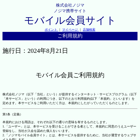
株式会社ノジマ
ノジマ携帯サイト
モバイル会員サイト
ポイント
｜
マイページ
｜
店舗検索
ご利用規約
施行日：2024年8月21日
モバイル会員ご利用規約
株式会社ノジマ（以下「当社」という）が提供するインターネット・サービスプログラム（以下
「本サービス」という）の利用につき、以下のとおり利用規約(以下「本規約」といいます）を
定めます。本サービスをご利用いただく方は、本規約にしたがっていただくものとします。
第1条（定義）
本規約における用語は、それぞれ以下の通りの意味を有するものとします。
1.「ユーザー」とは、本サービスを受けることができる者として、本規約に同意のうえユーザー
登録をし、当社が入会を認めた個人をいいます。
2.「ノジマモバイル会員サイト」とは、本サービスを提供するために、当社が運営するウェブサ
イトを指します。