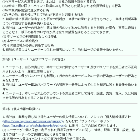
(14) 本サービスの運営を妨げ、または、当社の信用を毀損する行為
(15) 転売・買い回り・ポイント取得のみを目的とした購入または会員登録をする行為
(16) 本規約各規定に違反する行為
(17) その他、前各号に準じて当社が不適当と判断する行為
2. 前項の禁止事項に該当するか否かの判断は、当社の裁量により行うものとし、当社は判断基準
について説明する義務を負いません。
3. 当社は、ユーザーの行為が、第１項各号のいずれかに該当すると判断した場合、事前に通知す
ることなく、以下の各号のいずれか又は全ての措置を講じることができます。
(1) 本サービスの利用制限もしくは停止
(2) 本サービスの退会処分
(3) その他当社が必要と判断する行為
4. 前項の措置によりユーザーに生じた損害について、当社は一切の責任を負いません。
第6条（ユーザーＩＤ及びパスワードの管理）
1. ユーザーは、自己の責任で、本サービスに関するユーザーID及びパスワードを第三者に不正利
用されないよう、厳重に管理します。
2. ユーザーID及びパスワードを利用して行われた本サービス上の一切の行為はユーザーの行為と
みなします。
3. 当社は、ユーザーID及びパスワードの管理不十分等によって生じた損害に関する責任を負いま
せん。
4. ユーザーは、本サービス上のアカウントを第三者に対して貸与、譲渡、売買、質入、又は利用
させる等の行為をすることはできません。
第7条（個人情報の取扱い）
1. 当社は、業務を通じ知り得たユーザーの個人情報について、ノジマの『個人情報保護方針
(https://www.nojima.co.jp/corporation/privacy/)
』ならびに『プライバシーポリシー
(
https://m.nojima.co.jp/website/front/info/privacy
)』に則り、以下の目的で利用します。
(1) ユーザーがご購入又はご利用された商品又はサービスに関し、連絡、配達、工事、設定、修
理その他ユーザーのご要望にお応えさせて頂く為。
(2) 各種セール又はイベントへのご案内を送付させて頂く為。