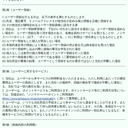
第2条（ユーザー登録）
1.ユーザー登録を行える方は、以下の条件を満たすものとします。
(1) 氏名、電話番号、Ｅメールアドレスその他当社が定める個人情報を正確に登録する
(2) その他当社が随時定めるユーザー登録資格に該当する者
2. 当社は、ユーザー登録希望者が、下記のいずれかに該当する場合には、ユーザー登録を認めな
い場合や、ユーザー登録を取り消す場合があり、各種会員向けサービスを受けることや、ノジマ
スーパーポイント（以下、「ポイント」とする。）のご利用は一切出来なくなるものとします。
(1) ユーザー登録をした個人が実在しない場合
(2) 本規約違反等の理由により過去にユーザー登録の停止処分又は除名処分を受けた場合
(3) ユーザー登録申し込みの際に虚偽の事項を申告された場合
(4) 他人もしくは架空の個人情報を使ってユーザー登録を行った場合
(5) ユーザー登録者が既にユーザーである場合（二重登録を行ったとき）
(6) 当社所定の審査の結果、ユーザーとして登録するのが適当ではないと当社が判断した場合
第3条（ユーザーに対するサービス）
1. 当社は、ユーザーから本サービスの利用料金をいただきません。ただし利用にあたっての通信
費用はユーザーの負担とします。また当社への接続中、回線の都合等で接続が中断した場合に
も、当社では一切の責任を負いません。
2. ユーザーは、ポイントサービスをご利用頂けます。ポイントサービス等のご利用方法等につい
ては、別途定めた『ノジマスーパーポイントご利用規約
(
https://www.nojima.co.jp/service/pointcard/
)』に則って運用致します。
3. ユーザーは、いつでも当社所定の手続きにより本サービスから退会することができます。また
退会にともなって当社に対して何ら請求権も取得しないものとします。その為、各保証サービス
の適用が受けられなくなり、またノジマスーパーポイントのご利用が一切出来なくなるなど、各
種本サービスのご利用ができなくなるものとします。
第4条（投稿内容の利用権）