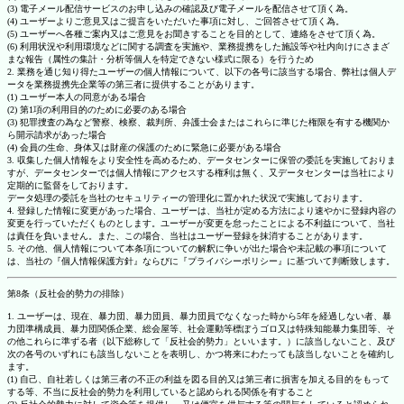
(3) 電子メール配信サービスのお申し込みの確認及び電子メールを配信させて頂く為。
(4) ユーザーよりご意見又はご提言をいただいた事項に対し、ご回答させて頂く為。
(5) ユーザーへ各種ご案内又はご意見をお聞きすることを目的として、連絡をさせて頂く為。
(6) 利用状況や利用環境などに関する調査を実施や、業務提携をした施設等や社内向けにさまざ
まな報告（属性の集計・分析等個人を特定できない様式に限る）を行うため
2. 業務を通じ知り得たユーザーの個人情報について、以下の各号に該当する場合、弊社は個人デ
ータを業務提携先企業等の第三者に提供することがあります。
(1) ユーザー本人の同意がある場合
(2) 第1項の利用目的のために必要のある場合
(3) 犯罪捜査の為など警察、検察、裁判所、弁護士会またはこれらに準じた権限を有する機関か
ら開示請求があった場合
(4) 会員の生命、身体又は財産の保護のために緊急に必要がある場合
3. 収集した個人情報をより安全性を高めるため、データセンターに保管の委託を実施しておりま
すが、データセンターでは個人情報にアクセスする権利は無く、又データセンターは当社により
定期的に監督をしております。
データ処理の委託を当社のセキュリティーの管理化に置かれた状況で実施しております。
4. 登録した情報に変更があった場合、ユーザーは、当社が定める方法により速やかに登録内容の
変更を行っていただくものとします。ユーザーが変更を怠ったことによる不利益について、当社
は責任を負いません。また、この場合、当社はユーザー登録を抹消することがあります。
5. その他、個人情報について本条項についての解釈に争いが出た場合や未記載の事項について
は、当社の『個人情報保護方針』ならびに『プライバシーポリシー』に基づいて判断致します。
第8条（反社会的勢力の排除）
1. ユーザーは、現在、暴力団、暴力団員、暴力団員でなくなった時から5年を経過しない者、暴
力団準構成員、暴力団関係企業、総会屋等、社会運動等標ぼうゴロ又は特殊知能暴力集団等、そ
の他これらに準ずる者（以下総称して「反社会的勢力」といいます。）に該当しないこと、及び
次の各号のいずれにも該当しないことを表明し、かつ将来にわたっても該当しないことを確約し
ます。
(1) 自己、自社若しくは第三者の不正の利益を図る目的又は第三者に損害を加える目的をもって
する等、不当に反社会的勢力を利用していると認められる関係を有すること