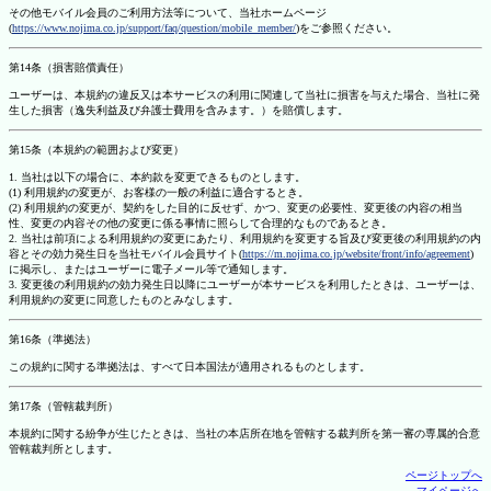
その他モバイル会員のご利用方法等について、当社ホームページ
(
https://www.nojima.co.jp/support/faq/question/mobile_member/
)をご参照ください。
第14条（損害賠償責任）
ユーザーは、本規約の違反又は本サービスの利用に関連して当社に損害を与えた場合、当社に発
生した損害（逸失利益及び弁護士費用を含みます。）を賠償します。
第15条（本規約の範囲および変更）
1. 当社は以下の場合に、本約款を変更できるものとします。
(1) 利用規約の変更が、お客様の一般の利益に適合するとき。
(2) 利用規約の変更が、契約をした目的に反せず、かつ、変更の必要性、変更後の内容の相当
性、変更の内容その他の変更に係る事情に照らして合理的なものであるとき。
2. 当社は前項による利用規約の変更にあたり、利用規約を変更する旨及び変更後の利用規約の内
容とその効力発生日を当社モバイル会員サイト(
https://m.nojima.co.jp/website/front/info/agreement
)
に掲示し、またはユーザーに電子メール等で通知します。
3. 変更後の利用規約の効力発生日以降にユーザーが本サービスを利用したときは、ユーザーは、
利用規約の変更に同意したものとみなします。
第16条（準拠法）
この規約に関する準拠法は、すべて日本国法が適用されるものとします。
第17条（管轄裁判所）
本規約に関する紛争が生じたときは、当社の本店所在地を管轄する裁判所を第一審の専属的合意
管轄裁判所とします。
ページトップへ
マイページへ