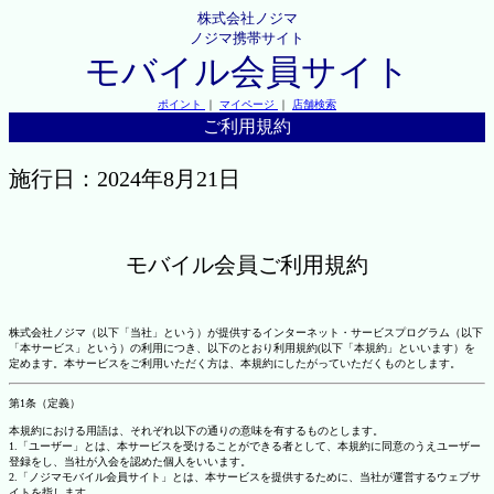
株式会社ノジマ
ノジマ携帯サイト
モバイル会員サイト
ポイント
｜
マイページ
｜
店舗検索
ご利用規約
施行日：2024年8月21日
モバイル会員ご利用規約
株式会社ノジマ（以下「当社」という）が提供するインターネット・サービスプログラム（以下
「本サービス」という）の利用につき、以下のとおり利用規約(以下「本規約」といいます）を
定めます。本サービスをご利用いただく方は、本規約にしたがっていただくものとします。
第1条（定義）
本規約における用語は、それぞれ以下の通りの意味を有するものとします。
1.「ユーザー」とは、本サービスを受けることができる者として、本規約に同意のうえユーザー
登録をし、当社が入会を認めた個人をいいます。
2.「ノジマモバイル会員サイト」とは、本サービスを提供するために、当社が運営するウェブサ
イトを指します。