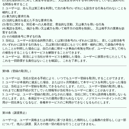
(2) 反社会的勢力に対して資金等を提供し、又は便宜を供与する等の関与をしていると認められ
る関係を有すること
2. ユーザーは、自ら又は第三者を利用して次の各号のいずれにも該当する行為を行わないことを
確約します。
(1) 暴力的な要求行為
(2) 法的な責任を超えた不当な要求行為
(3) 取引に関する、対応者への人格否定、脅迫的な言動、又は暴力を用いる行為
(4) 風説を流布し、偽計を用い又は威力を用いて相手方の信用を毀損し、又は相手方の業務を妨
害する行為
(5) その他前各号に準ずる行為
3. 当社は、ユーザーが反社会的勢力若しくは第1項各号のいずれかに該当し、若しくは前項各号
のいずれかに該当する行為をし、又は第1項の規定にもとづく表明・確約に関して虚偽の申告を
したことが判明した場合には、自己の責に帰すべき事由の有無を問わず、ユーザーに対して何ら
の催告をすることなく本サービスを解除することができます。
4. ユーザーは、前項により当社が本サービスを解除した場合、ユーザーに損害が生じたとしても
これを一切賠償する責任はないことを確認し、これを了承します。
第9条（登録の取消し）
1. ユーザーは、当社が定める手続により、いつでもユーザー登録を取消しすることができます。
2. ユーザーが本規約に違反した場合、または12ヶ月間連続して本サービスを利用しなかった場合
には、当社はユーザー登録を取消しできるものとします。ただし、ユーザー登録の取消し後も、
それまでに配信手続が完了していた情報等が当社等からユーザーに届くことがあります。
3. ユーザーは、ユーザー登録の取消しがなされた場合、当社に対して何ら請求権も取得しないも
のとします。また、各保証サービスの適用が受けられなくなり、ノジマスーパーポイントのご利
用が一切出来なくなるなど、各種本サービスのご利用ができなくなるものとします。
第10条（譲渡禁止）
ユーザーは、ユーザー資格または本規約に基づき発生した権利もしくは義務の全部もしくは一部
について、他人に譲渡、質入その他一切の処分を行うことはできません。