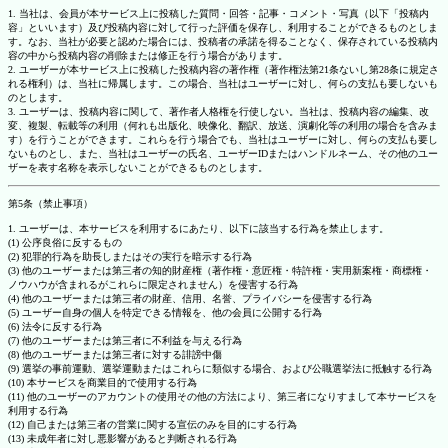
1. 当社は、会員が本サービス上に投稿した質問・回答・記事・コメント・写真（以下「投稿内
容」といいます）及び投稿内容に対して行った評価を保存し、利用することができるものとしま
す。なお、当社が必要と認めた場合には、投稿者の承諾を得ることなく、保存されている投稿内
容の中から投稿内容の削除または修正を行う場合があります。
2. ユーザーが本サービス上に投稿した投稿内容の著作権（著作権法第21条ないし第28条に規定さ
れる権利）は、当社に帰属します。この場合、当社はユーザーに対し、何らの支払も要しないも
のとします。
3. ユーザーは、投稿内容に関して、著作者人格権を行使しない。当社は、投稿内容の編集、改
変、複製、転載等の利用（何れも出版化、映像化、翻訳、放送、演劇化等の利用の場合を含みま
す）を行うことができます。これらを行う場合でも、当社はユーザーに対し、何らの支払も要し
ないものとし、また、当社はユーザーの氏名、ユーザーIDまたはハンドルネーム、その他のユー
ザーを表す名称を表示しないことができるものとします。
第5条（禁止事項）
1. ユーザーは、本サービスを利用するにあたり、以下に該当する行為を禁止します。
(1) 公序良俗に反するもの
(2) 犯罪的行為を助長しまたはその実行を暗示する行為
(3) 他のユーザーまたは第三者の知的財産権（著作権・意匠権・特許権・実用新案権・商標権・
ノウハウが含まれるがこれらに限定されません）を侵害する行為
(4) 他のユーザーまたは第三者の財産、信用、名誉、プライバシーを侵害する行為
(5) ユーザー自身の個人を特定できる情報を、他の会員に公開する行為
(6) 法令に反する行為
(7) 他のユーザーまたは第三者に不利益を与える行為
(8) 他のユーザーまたは第三者に対する誹謗中傷
(9) 選挙の事前運動、選挙運動またはこれらに類似する場合、および公職選挙法に抵触する行為
(10) 本サービスを商業目的で使用する行為
(11) 他のユーザーのアカウントの使用その他の方法により、第三者になりすまして本サービスを
利用する行為
(12) 自己または第三者の営業に関する宣伝のみを目的にする行為
(13) 未成年者に対し悪影響があると判断される行為