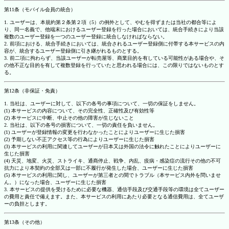
第11条（モバイル会員の統合）
1. ユーザーは、本規約第２条第２項（5）の例外として、やむを得ずまたは当社の都合等によ
り、同一名義で、他端末におけるユーザー登録を行った場合においては、統合手続きにより当該
複数のユーザー登録を一つのユーザー登録に統合しなければならない。
2. 前項における、統合手続きにおいては、統合されるユーザー登録側に付帯する本サービスの内
容が、統合するユーザー登録側に引き継がれるものとする。
3. 前二項に拘わらず、当該ユーザーが転売屋等、商業目的を有している可能性がある場合や、そ
の他不正な目的を有して複数登録を行っていたと思われる場合には、この限りではないものとす
る。
第12条（非保証・免責）
1. 当社は、ユーザーに対して、以下の各号の事項について、一切の保証をしません。
(1) 本サービスの内容について、その完全性、正確性及び有効性等
(2) 本サービスに中断、中止その他の障害が生じないこと
2. 当社は、以下の各号の損害について、一切の責任を負いません。
(1) ユーザーが登録情報の変更を行わなかったことによりユーザーに生じた損害
(2) 予期しない不正アクセス等の行為によりユーザーに生じた損害
(3) 本サービスの利用に関連してユーザーが日本又は外国の法令に触れたことによりユーザーに
生じた損害
(4) 天災、地変、火災、ストライキ、通商停止、戦争、内乱、疫病・感染症の流行その他の不可
抗力により本契約の全部又は一部に不履行が発生した場合、ユーザーに生じた損害
(5) 本サービスの利用に関し、ユーザーが第三者との間でトラブル（本サービス内外を問いませ
ん。）になった場合、ユーザーに生じた損害
3. 本サービスの提供を受けるために必要な機器、通信手段及び交通手段等の環境は全てユーザー
の費用と責任で備えます。また、本サービスの利用にあたり必要となる通信費用は、全てユーザ
ーの負担とします。
第13条（その他）