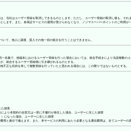
合には、当社はユーザー登録を取消しできるものとします。ただし、ユーザー登録の取消し後も、そ
ものとします。また、各保証サービスの適用が受けられなくなり、ノジマスーパーポイントのご利用が
ついて、他人に譲渡、質入その他一切の処分を行うことはできません。
り、同一名義で、他端末におけるユーザー登録を行った場合においては、統合手続きにより当該複数の
容が、統合するユーザー登録側に引き継がれるものとする。
その他不正な目的を有して複数登録を行っていたと思われる場合には、この限りではないものとする。
じた損害
抗力により本契約の全部又は一部に不履行が発生した場合、ユーザーに生じた損害
ん。）になった場合、ユーザーに生じた損害
ーの費用と責任で備えます。また、本サービスの利用にあたり必要となる通信費用は、全てユーザーの