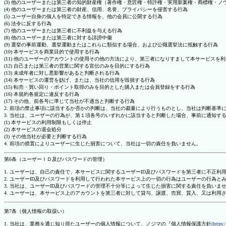
(3) 他のユーザーまたは第三者の知的財産権（著作権・意匠権・特許権・実用新案権・商標権・
(4) 他のユーザーまたは第三者の財産、信用、名誉、プライバシーを侵害する行為
(5) ユーザー自身の個人を特定できる情報を、他の会員に公開する行為
(6) 法令に反する行為
(7) 他のユーザーまたは第三者に不利益を与える行為
(8) 他のユーザーまたは第三者に対する誹謗中傷
(9) 選挙の事前運動、選挙運動またはこれらに類似する場合、および公職選挙法に抵触する行為
(10) 本サービスを商業目的で使用する行為
(11) 他のユーザーのアカウントの使用その他の方法により、第三者になりすまして本サービスを
(12) 自己または第三者の営業に関する宣伝のみを目的にする行為
(13) 未成年者に対し悪影響があると判断される行為
(14) 本サービスの運営を妨げ、または、当社の信用を毀損する行為
(15) 転売・買い回り・ポイント取得のみを目的とした購入または会員登録をする行為
(16) 本規約各規定に違反する行為
(17) その他、前各号に準じて当社が不適当と判断する行為
2. 前項の禁止事項に該当するか否かの判断は、当社の裁量により行うものとし、当社は判断基準
3. 当社は、ユーザーの行為が、第１項各号のいずれかに該当すると判断した場合、事前に通知す
(1) 本サービスの利用制限もしくは停止
(2) 本サービスの退会処分
(3) その他当社が必要と判断する行為
4. 前項の措置によりユーザーに生じた損害について、当社は一切の責任を負いません。
第6条（ユーザーＩＤ及びパスワードの管理）
1. ユーザーは、自己の責任で、本サービスに関するユーザーID及びパスワードを第三者に不正利
2. ユーザーID及びパスワードを利用して行われた本サービス上の一切の行為はユーザーの行為と
3. 当社は、ユーザーID及びパスワードの管理不十分等によって生じた損害に関する責任を負いま
4. ユーザーは、本サービス上のアカウントを第三者に対して貸与、譲渡、売買、質入、又は利用
第7条（個人情報の取扱い）
1. 当社は、業務を通じ知り得たユーザーの個人情報について、ノジマの『個人情報保護方針
(https: