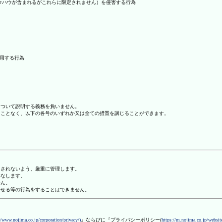
ノウハウが含まれるがこれらに限定されません）を侵害する行為
利用する行為
について説明する義務を負いません。
ることなく、以下の各号のいずれか又は全ての措置を講じることができます。
用されないよう、厳重に管理します。
みなします。
せん。
させる等の行為をすることはできません。
//www.nojima.co.jp/corporation/privacy/)
』ならびに『プライバシーポリシー(
https://m.nojima.co.jp/website