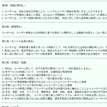
第9条（登録の取消し）
1. ユーザーは、当社が定める手続により、いつでもユーザー登録を取消しすることができます。
2. ユーザーが本規約に違反した場合、または12ヶ月間連続して本サービスを利用しなかった場
3. ユーザーは、ユーザー登録の取消しがなされた場合、当社に対して何ら請求権も取得しない
第10条（譲渡禁止）
ユーザーは、ユーザー資格または本規約に基づき発生した権利もしくは義務の全部もしくは一部に
第11条（モバイル会員の統合）
1. ユーザーは、本規約第２条第２項（5）の例外として、やむを得ずまたは当社の都合等によ
2. 前項における、統合手続きにおいては、統合されるユーザー登録側に付帯する本サービスの内
3. 前二項に拘わらず、当該ユーザーが転売屋等、商業目的を有している可能性がある場合や、
第12条（非保証・免責）
1. 当社は、ユーザーに対して、以下の各号の事項について、一切の保証をしません。
(1) 本サービスの内容について、その完全性、正確性及び有効性等
(2) 本サービスに中断、中止その他の障害が生じないこと
2. 当社は、以下の各号の損害について、一切の責任を負いません。
(1) ユーザーが登録情報の変更を行わなかったことによりユーザーに生じた損害
(2) 予期しない不正アクセス等の行為によりユーザーに生じた損害
(3) 本サービスの利用に関連してユーザーが日本又は外国の法令に触れたことによりユーザーに生
(4) 天災、地変、火災、ストライキ、通商停止、戦争、内乱、疫病・感染症の流行その他の不可
(5) 本サービスの利用に関し、ユーザーが第三者との間でトラブル（本サービス内外を問いませ
3. 本サービスの提供を受けるために必要な機器、通信手段及び交通手段等の環境は全てユーザ