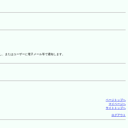
示し、またはユーザーに電子メール等で通知します。
ページトップへ
マイページへ
サイトトップへ
ログアウト