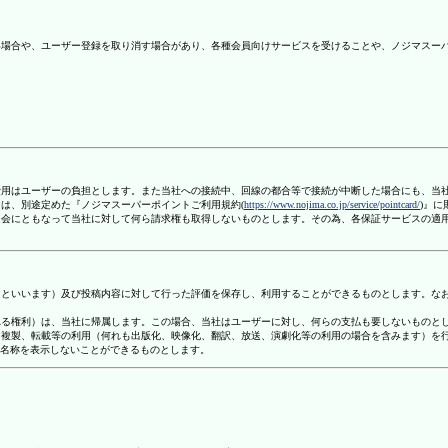
ない場合や、ユーザー登録を取り消す場合があり、各種会員向けサービスを受けることや、ノジマスー
信費用はユーザーの負担とします。また当社への接続中、回線の都合等で接続が中断した場合にも、当
ては、別途定めた『ノジマスーパーポイントご利用規約(
https://www.nojima.co.jp/service/pointcard/
)』
た退会にともなって当社に対して何ら請求権も取得しないものとします。その為、各保証サービスの適
容」といいます）及び投稿内容に対して行った評価を保存し、利用することができるものとします。な
定される権利）は、当社に帰属します。この場合、当社はユーザーに対し、何らの支払も要しないものと
変、複製、転載等の利用（何れも出版化、映像化、翻訳、放送、演劇化等の利用の場合を含みます）を
す名称を表示しないことができるものとします。