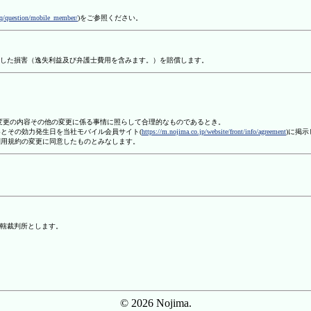
aq/question/mobile_member/
)をご参照ください。
した損害（逸失利益及び弁護士費用を含みます。）を賠償します。
、変更の内容その他の変更に係る事情に照らして合理的なものであるとき。
容とその効力発生日を当社モバイル会員サイト(
https://m.nojima.co.jp/website/front/info/agreement
)に掲
利用規約の変更に同意したものとみなします。
轄裁判所とします。
© 2026 Nojima.