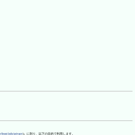
/front/info/privacy
)』に則り、以下の目的で利用します。