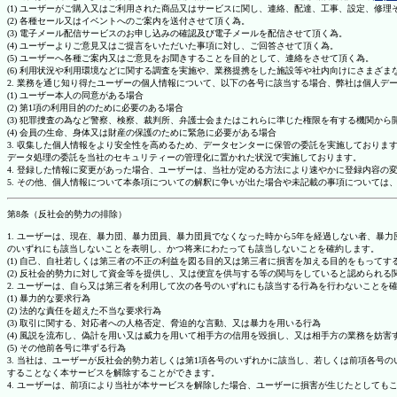
(1) ユーザーがご購入又はご利用された商品又はサービスに関し、連絡、配達、工事、設定、修
(2) 各種セール又はイベントへのご案内を送付させて頂く為。
(3) 電子メール配信サービスのお申し込みの確認及び電子メールを配信させて頂く為。
(4) ユーザーよりご意見又はご提言をいただいた事項に対し、ご回答させて頂く為。
(5) ユーザーへ各種ご案内又はご意見をお聞きすることを目的として、連絡をさせて頂く為。
(6) 利用状況や利用環境などに関する調査を実施や、業務提携をした施設等や社内向けにさまざ
2. 業務を通じ知り得たユーザーの個人情報について、以下の各号に該当する場合、弊社は個人デ
(1) ユーザー本人の同意がある場合
(2) 第1項の利用目的のために必要のある場合
(3) 犯罪捜査の為など警察、検察、裁判所、弁護士会またはこれらに準じた権限を有する機関から
(4) 会員の生命、身体又は財産の保護のために緊急に必要がある場合
3. 収集した個人情報をより安全性を高めるため、データセンターに保管の委託を実施しており
データ処理の委託を当社のセキュリティーの管理化に置かれた状況で実施しております。
4. 登録した情報に変更があった場合、ユーザーは、当社が定める方法により速やかに登録内容
5. その他、個人情報について本条項についての解釈に争いが出た場合や未記載の事項について
第8条（反社会的勢力の排除）
1. ユーザーは、現在、暴力団、暴力団員、暴力団員でなくなった時から5年を経過しない者、
のいずれにも該当しないことを表明し、かつ将来にわたっても該当しないことを確約します。
(1) 自己、自社若しくは第三者の不正の利益を図る目的又は第三者に損害を加える目的をもって
(2) 反社会的勢力に対して資金等を提供し、又は便宜を供与する等の関与をしていると認められる
2. ユーザーは、自ら又は第三者を利用して次の各号のいずれにも該当する行為を行わないことを
(1) 暴力的な要求行為
(2) 法的な責任を超えた不当な要求行為
(3) 取引に関する、対応者への人格否定、脅迫的な言動、又は暴力を用いる行為
(4) 風説を流布し、偽計を用い又は威力を用いて相手方の信用を毀損し、又は相手方の業務を妨害
(5) その他前各号に準ずる行為
3. 当社は、ユーザーが反社会的勢力若しくは第1項各号のいずれかに該当し、若しくは前項各
することなく本サービスを解除することができます。
4. ユーザーは、前項により当社が本サービスを解除した場合、ユーザーに損害が生じたとしても