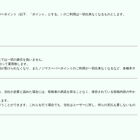
パーポイント（以下、「ポイント」とする。）のご利用は一切出来なくなるものとします。
社では一切の責任を負いません。
に則って運用致します。
用が受けられなくなり、またノジマスーパーポイントのご利用が一切出来なくなるなど、各種本サ
お、当社が必要と認めた場合には、投稿者の承諾を得ることなく、保存されている投稿内容の中か
します。
行うことができます。これらを行う場合でも、当社はユーザーに対し、何らの支払も要しないもの