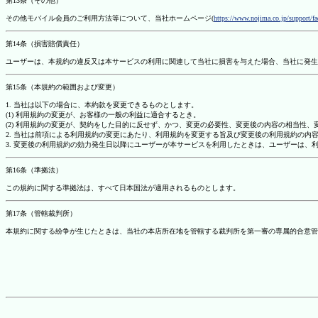
第13条（その他）
その他モバイル会員のご利用方法等について、当社ホームページ(
https://www.nojima.co.jp/support/f
第14条（損害賠償責任）
ユーザーは、本規約の違反又は本サービスの利用に関連して当社に損害を与えた場合、当社に発生
第15条（本規約の範囲および変更）
1. 当社は以下の場合に、本約款を変更できるものとします。
(1) 利用規約の変更が、お客様の一般の利益に適合するとき。
(2) 利用規約の変更が、契約をした目的に反せず、かつ、変更の必要性、変更後の内容の相当性
2. 当社は前項による利用規約の変更にあたり、利用規約を変更する旨及び変更後の利用規約の内
3. 変更後の利用規約の効力発生日以降にユーザーが本サービスを利用したときは、ユーザーは、
第16条（準拠法）
この規約に関する準拠法は、すべて日本国法が適用されるものとします。
第17条（管轄裁判所）
本規約に関する紛争が生じたときは、当社の本店所在地を管轄する裁判所を第一審の専属的合意管