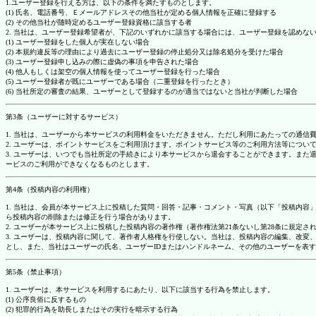
1.ユーザー登録を行える方は、以下の条件を満たすものとします。
(1) 氏名、電話番号、Ｅメールアドレスその他当社が定める個人情報を正確に登録する
(2) その他当社が随時定めるユーザー登録資格に該当する者
2. 当社は、ユーザー登録希望者が、下記のいずれかに該当する場合には、ユーザー登録を認め
(1) ユーザー登録をした個人が実在しない場合
(2) 本規約違反等の理由により過去にユーザー登録の停止処分又は除名処分を受けた場合
(3) ユーザー登録申し込みの際に虚偽の事項を申告された場合
(4) 他人もしくは架空の個人情報を使ってユーザー登録を行った場合
(5) ユーザー登録者が既にユーザーである場合（二重登録を行ったとき）
(6) 当社所定の審査の結果、ユーザーとして登録するのが適当ではないと当社が判断した場合
第3条（ユーザーに対するサービス）
1. 当社は、ユーザーから本サービスの利用料金をいただきません。ただし利用にあたっての通
2. ユーザーは、ポイントサービスをご利用頂けます。ポイントサービス等のご利用方法等につい
3. ユーザーは、いつでも当社所定の手続きにより本サービスから退会することができます。ま
ービスのご利用ができなくなるものとします。
第4条（投稿内容の利用権）
1. 当社は、会員が本サービス上に投稿した質問・回答・記事・コメント・写真（以下「投稿内
ら投稿内容の削除または修正を行う場合があります。
2. ユーザーが本サービス上に投稿した投稿内容の著作権（著作権法第21条ないし第28条に規
3. ユーザーは、投稿内容に関して、著作者人格権を行使しない。当社は、投稿内容の編集、改
とし、また、当社はユーザーの氏名、ユーザーIDまたはハンドルネーム、その他のユーザーを表
第5条（禁止事項）
1. ユーザーは、本サービスを利用するにあたり、以下に該当する行為を禁止します。
(1) 公序良俗に反するもの
(2) 犯罪的行為を助長しまたはその実行を暗示する行為