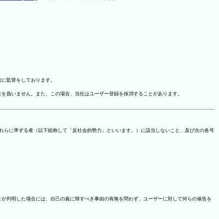
的に監督をしております。
任を負いません。また、この場合、当社はユーザー登録を抹消することがあります。
これらに準ずる者（以下総称して「反社会的勢力」といいます。）に該当しないこと、及び次の各号
ことが判明した場合には、自己の責に帰すべき事由の有無を問わず、ユーザーに対して何らの催告を