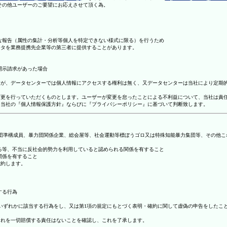
理その他ユーザーのご要望にお応えさせて頂く為。
まな報告（属性の集計・分析等個人を特定できない様式に限る）を行うため
ータを業務提携先企業等の第三者に提供することがあります。
開示請求があった場合
ますが、データセンターでは個人情報にアクセスする権利は無く、又データセンターは当社により定期
の変更を行っていただくものとします。ユーザーが変更を怠ったことによる不利益について、当社は責
は、当社の『個人情報保護方針』ならびに『プライバシーポリシー』に基づいて判断致します。
暴力団準構成員、暴力団関係企業、総会屋等、社会運動等標ぼうゴロ又は特殊知能暴力集団等、その他
する等、不当に反社会的勢力を利用していると認められる関係を有すること
関係を有すること
確約します。
する行為
号のいずれかに該当する行為をし、又は第1項の規定にもとづく表明・確約に関して虚偽の申告をした
これを一切賠償する責任はないことを確認し、これを了承します。