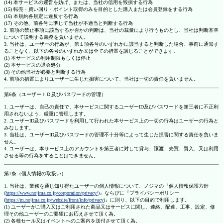
(14) 本サービスの運営を妨げ、または、当社の信用を毀損する行為
(15) 転売・買い回り・ポイント取得のみを目的とした購入または会員登録をする行為
(16) 本規約各規定に違反する行為
(17) その他、前各号に準じて当社が不適当と判断する行為
2. 前項の禁止事項に該当するか否かの判断は、当社の裁量により行うものとし、当社は判断基準
について説明する義務を負いません。
3. 当社は、ユーザーの行為が、第１項各号のいずれかに該当すると判断した場合、事前に通知す
ることなく、以下の各号のいずれか又は全ての措置を講じることができます。
(1) 本サービスの利用制限もしくは停止
(2) 本サービスの退会処分
(3) その他当社が必要と判断する行為
4. 前項の措置によりユーザーに生じた損害について、当社は一切の責任を負いません。
第6条（ユーザーＩＤ及びパスワードの管理）
1. ユーザーは、自己の責任で、本サービスに関するユーザーID及びパスワードを第三者に不正利
用されないよう、厳重に管理します。
2. ユーザーID及びパスワードを利用して行われた本サービス上の一切の行為はユーザーの行為と
みなします。
3. 当社は、ユーザーID及びパスワードの管理不十分等によって生じた損害に関する責任を負いま
せん。
4. ユーザーは、本サービス上のアカウントを第三者に対して貸与、譲渡、売買、質入、又は利用
させる等の行為をすることはできません。
第7条（個人情報の取扱い）
1. 当社は、業務を通じ知り得たユーザーの個人情報について、ノジマの『個人情報保護方針
(https://www.nojima.co.jp/corporation/privacy/)
』ならびに『プライバシーポリシー
(
https://m.nojima.co.jp/website/front/info/privacy
)』に則り、以下の目的で利用します。
(1) ユーザーがご購入又はご利用された商品又はサービスに関し、連絡、配達、工事、設定、修
理その他ユーザーのご要望にお応えさせて頂く為。
(2) 各種セール又はイベントへのご案内を送付させて頂く為。