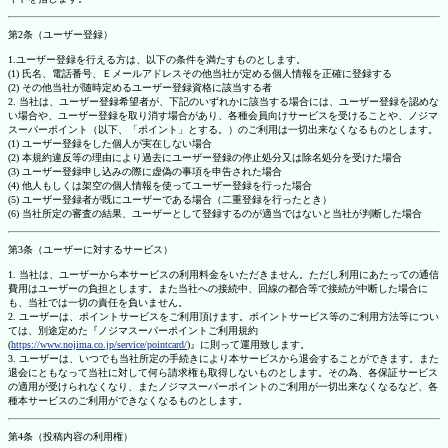
第2条（ユーザー登録）
1.ユーザー登録を行える方は、以下の条件を満たすものとします。
(1) 氏名、電話番号、Ｅメールアドレスその他当社が定める個人情報を正確に登録する
(2) その他当社が随時定めるユーザー登録資格に該当する者
2. 当社は、ユーザー登録希望者が、下記のいずれかに該当する場合には、ユーザー登録を認めな
い場合や、ユーザー登録を取り消す場合があり、各種会員向けサービスを受けることや、ノジマ
スーパーポイント（以下、「ポイント」とする。）のご利用は一切出来なくなるものとします。
(1) ユーザー登録をした個人が実在しない場合
(2) 本規約違反等の理由により過去にユーザー登録の停止処分又は除名処分を受けた場合
(3) ユーザー登録申し込みの際に虚偽の事項を申告された場合
(4) 他人もしくは架空の個人情報を使ってユーザー登録を行った場合
(5) ユーザー登録者が既にユーザーである場合（二重登録を行ったとき）
(6) 当社所定の審査の結果、ユーザーとして登録するのが適当ではないと当社が判断した場合
第3条（ユーザーに対するサービス）
1. 当社は、ユーザーから本サービスの利用料金をいただきません。ただし利用にあたっての通信
費用はユーザーの負担とします。また当社への接続中、回線の都合等で接続が中断した場合に
も、当社では一切の責任を負いません。
2. ユーザーは、ポイントサービスをご利用頂けます。ポイントサービス等のご利用方法等につい
ては、別途定めた『ノジマスーパーポイントご利用規約
(
https://www.nojima.co.jp/service/pointcard/
)』に則って運用致します。
3. ユーザーは、いつでも当社所定の手続きにより本サービスから退会することができます。また
退会にともなって当社に対して何ら請求権も取得しないものとします。その為、各保証サービス
の適用が受けられなくなり、またノジマスーパーポイントのご利用が一切出来なくなるなど、各
種本サービスのご利用ができなくなるものとします。
第4条（投稿内容の利用権）