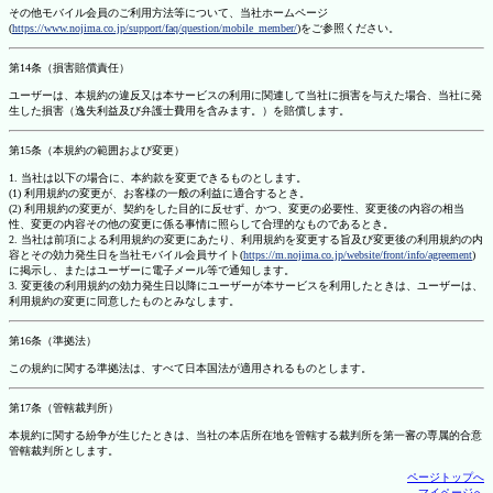
その他モバイル会員のご利用方法等について、当社ホームページ
(
https://www.nojima.co.jp/support/faq/question/mobile_member/
)をご参照ください。
第14条（損害賠償責任）
ユーザーは、本規約の違反又は本サービスの利用に関連して当社に損害を与えた場合、当社に発
生した損害（逸失利益及び弁護士費用を含みます。）を賠償します。
第15条（本規約の範囲および変更）
1. 当社は以下の場合に、本約款を変更できるものとします。
(1) 利用規約の変更が、お客様の一般の利益に適合するとき。
(2) 利用規約の変更が、契約をした目的に反せず、かつ、変更の必要性、変更後の内容の相当
性、変更の内容その他の変更に係る事情に照らして合理的なものであるとき。
2. 当社は前項による利用規約の変更にあたり、利用規約を変更する旨及び変更後の利用規約の内
容とその効力発生日を当社モバイル会員サイト(
https://m.nojima.co.jp/website/front/info/agreement
)
に掲示し、またはユーザーに電子メール等で通知します。
3. 変更後の利用規約の効力発生日以降にユーザーが本サービスを利用したときは、ユーザーは、
利用規約の変更に同意したものとみなします。
第16条（準拠法）
この規約に関する準拠法は、すべて日本国法が適用されるものとします。
第17条（管轄裁判所）
本規約に関する紛争が生じたときは、当社の本店所在地を管轄する裁判所を第一審の専属的合意
管轄裁判所とします。
ページトップへ
マイページへ