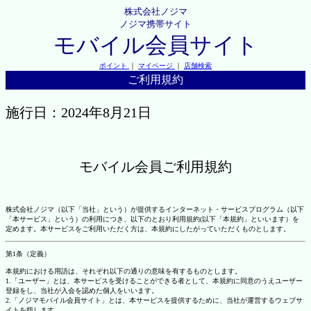
株式会社ノジマ
ノジマ携帯サイト
モバイル会員サイト
ポイント
｜
マイページ
｜
店舗検索
ご利用規約
施行日：2024年8月21日
モバイル会員ご利用規約
株式会社ノジマ（以下「当社」という）が提供するインターネット・サービスプログラム（以下
「本サービス」という）の利用につき、以下のとおり利用規約(以下「本規約」といいます）を
定めます。本サービスをご利用いただく方は、本規約にしたがっていただくものとします。
第1条（定義）
本規約における用語は、それぞれ以下の通りの意味を有するものとします。
1.「ユーザー」とは、本サービスを受けることができる者として、本規約に同意のうえユーザー
登録をし、当社が入会を認めた個人をいいます。
2.「ノジマモバイル会員サイト」とは、本サービスを提供するために、当社が運営するウェブサ
イトを指します。