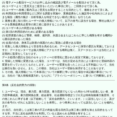
(3) 電子メール配信サービスのお申し込みの確認及び電子メールを配信させて頂く為。
(4) ユーザーよりご意見又はご提言をいただいた事項に対し、ご回答させて頂く為。
(5) ユーザーへ各種ご案内又はご意見をお聞きすることを目的として、連絡をさせて頂く為。
(6) 利用状況や利用環境などに関する調査を実施や、業務提携をした施設等や社内向けにさまざ
まな報告（属性の集計・分析等個人を特定できない様式に限る）を行うため
2. 業務を通じ知り得たユーザーの個人情報について、以下の各号に該当する場合、弊社は個人デ
ータを業務提携先企業等の第三者に提供することがあります。
(1) ユーザー本人の同意がある場合
(2) 第1項の利用目的のために必要のある場合
(3) 犯罪捜査の為など警察、検察、裁判所、弁護士会またはこれらに準じた権限を有する機関か
ら開示請求があった場合
(4) 会員の生命、身体又は財産の保護のために緊急に必要がある場合
3. 収集した個人情報をより安全性を高めるため、データセンターに保管の委託を実施しておりま
すが、データセンターでは個人情報にアクセスする権利は無く、又データセンターは当社により
定期的に監督をしております。
データ処理の委託を当社のセキュリティーの管理化に置かれた状況で実施しております。
4. 登録した情報に変更があった場合、ユーザーは、当社が定める方法により速やかに登録内容の
変更を行っていただくものとします。ユーザーが変更を怠ったことによる不利益について、当社
は責任を負いません。また、この場合、当社はユーザー登録を抹消することがあります。
5. その他、個人情報について本条項についての解釈に争いが出た場合や未記載の事項について
は、当社の『個人情報保護方針』ならびに『プライバシーポリシー』に基づいて判断致します。
第8条（反社会的勢力の排除）
1. ユーザーは、現在、暴力団、暴力団員、暴力団員でなくなった時から5年を経過しない者、暴
力団準構成員、暴力団関係企業、総会屋等、社会運動等標ぼうゴロ又は特殊知能暴力集団等、そ
の他これらに準ずる者（以下総称して「反社会的勢力」といいます。）に該当しないこと、及び
次の各号のいずれにも該当しないことを表明し、かつ将来にわたっても該当しないことを確約し
ます。
(1) 自己、自社若しくは第三者の不正の利益を図る目的又は第三者に損害を加える目的をもって
する等、不当に反社会的勢力を利用していると認められる関係を有すること