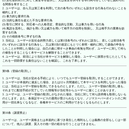
(2) 反社会的勢力に対して資金等を提供し、又は便宜を供与する等の関与をしていると認められ
る関係を有すること
2. ユーザーは、自ら又は第三者を利用して次の各号のいずれにも該当する行為を行わないことを
確約します。
(1) 暴力的な要求行為
(2) 法的な責任を超えた不当な要求行為
(3) 取引に関する、対応者への人格否定、脅迫的な言動、又は暴力を用いる行為
(4) 風説を流布し、偽計を用い又は威力を用いて相手方の信用を毀損し、又は相手方の業務を妨
害する行為
(5) その他前各号に準ずる行為
3. 当社は、ユーザーが反社会的勢力若しくは第1項各号のいずれかに該当し、若しくは前項各号
のいずれかに該当する行為をし、又は第1項の規定にもとづく表明・確約に関して虚偽の申告を
したことが判明した場合には、自己の責に帰すべき事由の有無を問わず、ユーザーに対して何ら
の催告をすることなく本サービスを解除することができます。
4. ユーザーは、前項により当社が本サービスを解除した場合、ユーザーに損害が生じたとしても
これを一切賠償する責任はないことを確認し、これを了承します。
第9条（登録の取消し）
1. ユーザーは、当社が定める手続により、いつでもユーザー登録を取消しすることができます。
2. ユーザーが本規約に違反した場合、または12ヶ月間連続して本サービスを利用しなかった場合
には、当社はユーザー登録を取消しできるものとします。ただし、ユーザー登録の取消し後も、
それまでに配信手続が完了していた情報等が当社等からユーザーに届くことがあります。
3. ユーザーは、ユーザー登録の取消しがなされた場合、当社に対して何ら請求権も取得しないも
のとします。また、各保証サービスの適用が受けられなくなり、ノジマスーパーポイントのご利
用が一切出来なくなるなど、各種本サービスのご利用ができなくなるものとします。
第10条（譲渡禁止）
ユーザーは、ユーザー資格または本規約に基づき発生した権利もしくは義務の全部もしくは一部
について、他人に譲渡、質入その他一切の処分を行うことはできません。