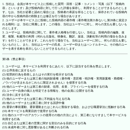
1. 当社は、会員が本サービス上に投稿した質問・回答・記事・コメント・写真（以下「投稿内
容」といいます）及び投稿内容に対して行った評価を保存し、利用することができるものとしま
す。なお、当社が必要と認めた場合には、投稿者の承諾を得ることなく、保存されている投稿内
容の中から投稿内容の削除または修正を行う場合があります。
2. ユーザーが本サービス上に投稿した投稿内容の著作権（著作権法第21条ないし第28条に規定さ
れる権利）は、当社に帰属します。この場合、当社はユーザーに対し、何らの支払も要しないも
のとします。
3. ユーザーは、投稿内容に関して、著作者人格権を行使しない。当社は、投稿内容の編集、改
変、複製、転載等の利用（何れも出版化、映像化、翻訳、放送、演劇化等の利用の場合を含みま
す）を行うことができます。これらを行う場合でも、当社はユーザーに対し、何らの支払も要し
ないものとし、また、当社はユーザーの氏名、ユーザーIDまたはハンドルネーム、その他のユー
ザーを表す名称を表示しないことができるものとします。
第5条（禁止事項）
1. ユーザーは、本サービスを利用するにあたり、以下に該当する行為を禁止します。
(1) 公序良俗に反するもの
(2) 犯罪的行為を助長しまたはその実行を暗示する行為
(3) 他のユーザーまたは第三者の知的財産権（著作権・意匠権・特許権・実用新案権・商標権・
ノウハウが含まれるがこれらに限定されません）を侵害する行為
(4) 他のユーザーまたは第三者の財産、信用、名誉、プライバシーを侵害する行為
(5) ユーザー自身の個人を特定できる情報を、他の会員に公開する行為
(6) 法令に反する行為
(7) 他のユーザーまたは第三者に不利益を与える行為
(8) 他のユーザーまたは第三者に対する誹謗中傷
(9) 選挙の事前運動、選挙運動またはこれらに類似する場合、および公職選挙法に抵触する行為
(10) 本サービスを商業目的で使用する行為
(11) 他のユーザーのアカウントの使用その他の方法により、第三者になりすまして本サービスを
利用する行為
(12) 自己または第三者の営業に関する宣伝のみを目的にする行為
(13) 未成年者に対し悪影響があると判断される行為