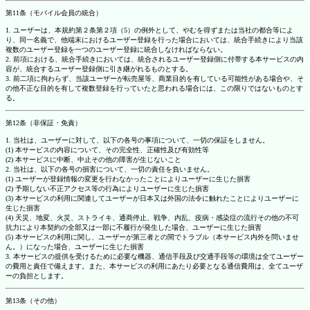
第11条（モバイル会員の統合）
1. ユーザーは、本規約第２条第２項（5）の例外として、やむを得ずまたは当社の都合等によ
り、同一名義で、他端末におけるユーザー登録を行った場合においては、統合手続きにより当該
複数のユーザー登録を一つのユーザー登録に統合しなければならない。
2. 前項における、統合手続きにおいては、統合されるユーザー登録側に付帯する本サービスの内
容が、統合するユーザー登録側に引き継がれるものとする。
3. 前二項に拘わらず、当該ユーザーが転売屋等、商業目的を有している可能性がある場合や、そ
の他不正な目的を有して複数登録を行っていたと思われる場合には、この限りではないものとす
る。
第12条（非保証・免責）
1. 当社は、ユーザーに対して、以下の各号の事項について、一切の保証をしません。
(1) 本サービスの内容について、その完全性、正確性及び有効性等
(2) 本サービスに中断、中止その他の障害が生じないこと
2. 当社は、以下の各号の損害について、一切の責任を負いません。
(1) ユーザーが登録情報の変更を行わなかったことによりユーザーに生じた損害
(2) 予期しない不正アクセス等の行為によりユーザーに生じた損害
(3) 本サービスの利用に関連してユーザーが日本又は外国の法令に触れたことによりユーザーに
生じた損害
(4) 天災、地変、火災、ストライキ、通商停止、戦争、内乱、疫病・感染症の流行その他の不可
抗力により本契約の全部又は一部に不履行が発生した場合、ユーザーに生じた損害
(5) 本サービスの利用に関し、ユーザーが第三者との間でトラブル（本サービス内外を問いませ
ん。）になった場合、ユーザーに生じた損害
3. 本サービスの提供を受けるために必要な機器、通信手段及び交通手段等の環境は全てユーザー
の費用と責任で備えます。また、本サービスの利用にあたり必要となる通信費用は、全てユーザ
ーの負担とします。
第13条（その他）