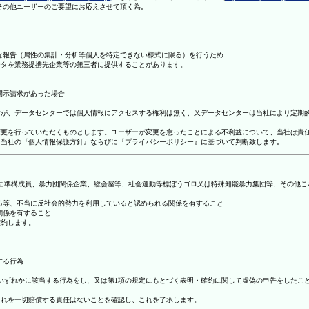
理その他ユーザーのご要望にお応えさせて頂く為。
まな報告（属性の集計・分析等個人を特定できない様式に限る）を行うため
ータを業務提携先企業等の第三者に提供することがあります。
開示請求があった場合
ますが、データセンターでは個人情報にアクセスする権利は無く、又データセンターは当社により定期
の変更を行っていただくものとします。ユーザーが変更を怠ったことによる不利益について、当社は責
は、当社の『個人情報保護方針』ならびに『プライバシーポリシー』に基づいて判断致します。
暴力団準構成員、暴力団関係企業、総会屋等、社会運動等標ぼうゴロ又は特殊知能暴力集団等、その他
する等、不当に反社会的勢力を利用していると認められる関係を有すること
関係を有すること
確約します。
する行為
号のいずれかに該当する行為をし、又は第1項の規定にもとづく表明・確約に関して虚偽の申告をした
これを一切賠償する責任はないことを確認し、これを了承します。