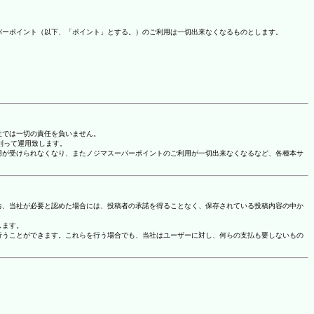
パーポイント（以下、「ポイント」とする。）のご利用は一切出来なくなるものとします。
社では一切の責任を負いません。
に則って運用致します。
用が受けられなくなり、またノジマスーパーポイントのご利用が一切出来なくなるなど、各種本サ
お、当社が必要と認めた場合には、投稿者の承諾を得ることなく、保存されている投稿内容の中か
します。
行うことができます。これらを行う場合でも、当社はユーザーに対し、何らの支払も要しないもの