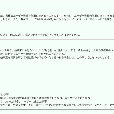
合には、当社はユーザー登録を取消しできるものとします。ただし、ユーザー登録の取消し後も、そ
ものとします。また、各保証サービスの適用が受けられなくなり、ノジマスーパーポイントのご利用が
ついて、他人に譲渡、質入その他一切の処分を行うことはできません。
り、同一名義で、他端末におけるユーザー登録を行った場合においては、統合手続きにより当該複数の
容が、統合するユーザー登録側に引き継がれるものとする。
その他不正な目的を有して複数登録を行っていたと思われる場合には、この限りではないものとする。
じた損害
抗力により本契約の全部又は一部に不履行が発生した場合、ユーザーに生じた損害
ん。）になった場合、ユーザーに生じた損害
ーの費用と責任で備えます。また、本サービスの利用にあたり必要となる通信費用は、全てユーザーの