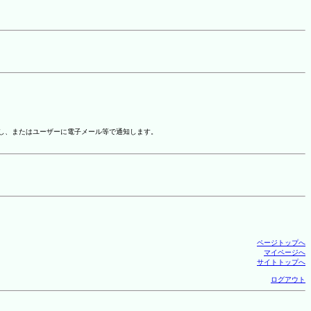
示し、またはユーザーに電子メール等で通知します。
ページトップへ
マイページへ
サイトトップへ
ログアウト