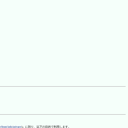
/front/info/privacy
)』に則り、以下の目的で利用します。