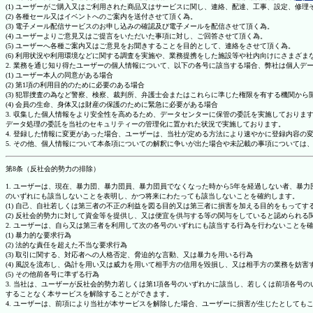
(1) ユーザーがご購入又はご利用された商品又はサービスに関し、連絡、配達、工事、設定、修
(2) 各種セール又はイベントへのご案内を送付させて頂く為。
(3) 電子メール配信サービスのお申し込みの確認及び電子メールを配信させて頂く為。
(4) ユーザーよりご意見又はご提言をいただいた事項に対し、ご回答させて頂く為。
(5) ユーザーへ各種ご案内又はご意見をお聞きすることを目的として、連絡をさせて頂く為。
(6) 利用状況や利用環境などに関する調査を実施や、業務提携をした施設等や社内向けにさまざ
2. 業務を通じ知り得たユーザーの個人情報について、以下の各号に該当する場合、弊社は個人デ
(1) ユーザー本人の同意がある場合
(2) 第1項の利用目的のために必要のある場合
(3) 犯罪捜査の為など警察、検察、裁判所、弁護士会またはこれらに準じた権限を有する機関から
(4) 会員の生命、身体又は財産の保護のために緊急に必要がある場合
3. 収集した個人情報をより安全性を高めるため、データセンターに保管の委託を実施しており
データ処理の委託を当社のセキュリティーの管理化に置かれた状況で実施しております。
4. 登録した情報に変更があった場合、ユーザーは、当社が定める方法により速やかに登録内容
5. その他、個人情報について本条項についての解釈に争いが出た場合や未記載の事項について
第8条（反社会的勢力の排除）
1. ユーザーは、現在、暴力団、暴力団員、暴力団員でなくなった時から5年を経過しない者、
のいずれにも該当しないことを表明し、かつ将来にわたっても該当しないことを確約します。
(1) 自己、自社若しくは第三者の不正の利益を図る目的又は第三者に損害を加える目的をもって
(2) 反社会的勢力に対して資金等を提供し、又は便宜を供与する等の関与をしていると認められる
2. ユーザーは、自ら又は第三者を利用して次の各号のいずれにも該当する行為を行わないことを
(1) 暴力的な要求行為
(2) 法的な責任を超えた不当な要求行為
(3) 取引に関する、対応者への人格否定、脅迫的な言動、又は暴力を用いる行為
(4) 風説を流布し、偽計を用い又は威力を用いて相手方の信用を毀損し、又は相手方の業務を妨害
(5) その他前各号に準ずる行為
3. 当社は、ユーザーが反社会的勢力若しくは第1項各号のいずれかに該当し、若しくは前項各
することなく本サービスを解除することができます。
4. ユーザーは、前項により当社が本サービスを解除した場合、ユーザーに損害が生じたとしても