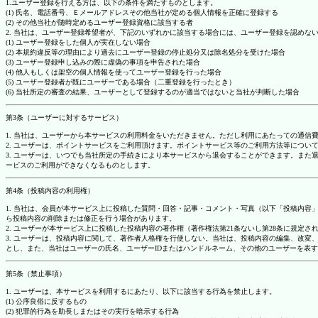
1.ユーザー登録を行える方は、以下の条件を満たすものとします。
(1) 氏名、電話番号、Ｅメールアドレスその他当社が定める個人情報を正確に登録する
(2) その他当社が随時定めるユーザー登録資格に該当する者
2. 当社は、ユーザー登録希望者が、下記のいずれかに該当する場合には、ユーザー登録を認め
(1) ユーザー登録をした個人が実在しない場合
(2) 本規約違反等の理由により過去にユーザー登録の停止処分又は除名処分を受けた場合
(3) ユーザー登録申し込みの際に虚偽の事項を申告された場合
(4) 他人もしくは架空の個人情報を使ってユーザー登録を行った場合
(5) ユーザー登録者が既にユーザーである場合（二重登録を行ったとき）
(6) 当社所定の審査の結果、ユーザーとして登録するのが適当ではないと当社が判断した場合
第3条（ユーザーに対するサービス）
1. 当社は、ユーザーから本サービスの利用料金をいただきません。ただし利用にあたっての通
2. ユーザーは、ポイントサービスをご利用頂けます。ポイントサービス等のご利用方法等につい
3. ユーザーは、いつでも当社所定の手続きにより本サービスから退会することができます。ま
ービスのご利用ができなくなるものとします。
第4条（投稿内容の利用権）
1. 当社は、会員が本サービス上に投稿した質問・回答・記事・コメント・写真（以下「投稿内
ら投稿内容の削除または修正を行う場合があります。
2. ユーザーが本サービス上に投稿した投稿内容の著作権（著作権法第21条ないし第28条に規
3. ユーザーは、投稿内容に関して、著作者人格権を行使しない。当社は、投稿内容の編集、改
とし、また、当社はユーザーの氏名、ユーザーIDまたはハンドルネーム、その他のユーザーを表
第5条（禁止事項）
1. ユーザーは、本サービスを利用するにあたり、以下に該当する行為を禁止します。
(1) 公序良俗に反するもの
(2) 犯罪的行為を助長しまたはその実行を暗示する行為