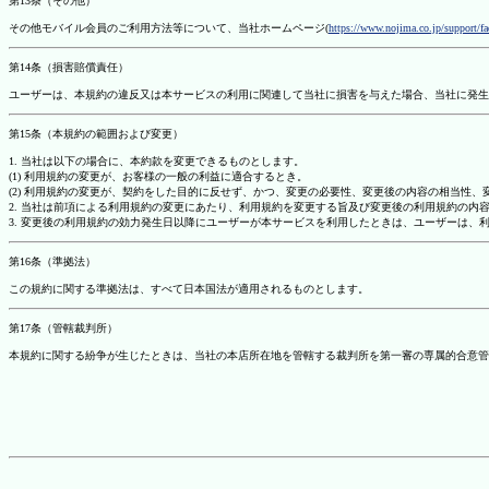
第13条（その他）
その他モバイル会員のご利用方法等について、当社ホームページ(
https://www.nojima.co.jp/support/f
第14条（損害賠償責任）
ユーザーは、本規約の違反又は本サービスの利用に関連して当社に損害を与えた場合、当社に発生
第15条（本規約の範囲および変更）
1. 当社は以下の場合に、本約款を変更できるものとします。
(1) 利用規約の変更が、お客様の一般の利益に適合するとき。
(2) 利用規約の変更が、契約をした目的に反せず、かつ、変更の必要性、変更後の内容の相当性
2. 当社は前項による利用規約の変更にあたり、利用規約を変更する旨及び変更後の利用規約の内
3. 変更後の利用規約の効力発生日以降にユーザーが本サービスを利用したときは、ユーザーは、
第16条（準拠法）
この規約に関する準拠法は、すべて日本国法が適用されるものとします。
第17条（管轄裁判所）
本規約に関する紛争が生じたときは、当社の本店所在地を管轄する裁判所を第一審の専属的合意管