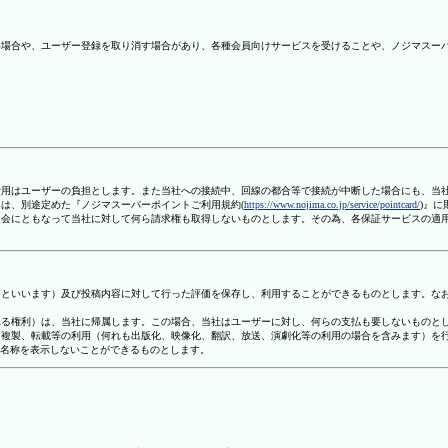
ない場合や、ユーザー登録を取り消す場合があり、各種会員向けサービスを受けることや、ノジマスー
信費用はユーザーの負担とします。また当社への接続中、回線の都合等で接続が中断した場合にも、当
ては、別途定めた『ノジマスーパーポイントご利用規約(
https://www.nojima.co.jp/service/pointcard/
)』
た退会にともなって当社に対して何ら請求権も取得しないものとします。その為、各保証サービスの適
容」といいます）及び投稿内容に対して行った評価を保存し、利用することができるものとします。な
定される権利）は、当社に帰属します。この場合、当社はユーザーに対し、何らの支払も要しないものと
変、複製、転載等の利用（何れも出版化、映像化、翻訳、放送、演劇化等の利用の場合を含みます）を
す名称を表示しないことができるものとします。