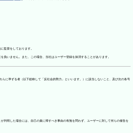
的に監督をしております。
任を負いません。また、この場合、当社はユーザー登録を抹消することがあります。
これらに準ずる者（以下総称して「反社会的勢力」といいます。）に該当しないこと、及び次の各号
ことが判明した場合には、自己の責に帰すべき事由の有無を問わず、ユーザーに対して何らの催告を