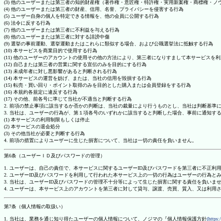
(3) 他のユーザーまたは第三者の知的財産権（著作権・意匠権・特許権・実用新案権・商標権・
(4) 他のユーザーまたは第三者の財産、信用、名誉、プライバシーを侵害する行為
(5) ユーザー自身の個人を特定できる情報を、他の会員に公開する行為
(6) 法令に反する行為
(7) 他のユーザーまたは第三者に不利益を与える行為
(8) 他のユーザーまたは第三者に対する誹謗中傷
(9) 選挙の事前運動、選挙運動またはこれらに類似する場合、および公職選挙法に抵触する行為
(10) 本サービスを商業目的で使用する行為
(11) 他のユーザーのアカウントの使用その他の方法により、第三者になりすまして本サービスを
(12) 自己または第三者の営業に関する宣伝のみを目的にする行為
(13) 未成年者に対し悪影響があると判断される行為
(14) 本サービスの運営を妨げ、または、当社の信用を毀損する行為
(15) 転売・買い回り・ポイント取得のみを目的とした購入または会員登録をする行為
(16) 本規約各規定に違反する行為
(17) その他、前各号に準じて当社が不適当と判断する行為
2. 前項の禁止事項に該当するか否かの判断は、当社の裁量により行うものとし、当社は判断基準
3. 当社は、ユーザーの行為が、第１項各号のいずれかに該当すると判断した場合、事前に通知す
(1) 本サービスの利用制限もしくは停止
(2) 本サービスの退会処分
(3) その他当社が必要と判断する行為
4. 前項の措置によりユーザーに生じた損害について、当社は一切の責任を負いません。
第6条（ユーザーＩＤ及びパスワードの管理）
1. ユーザーは、自己の責任で、本サービスに関するユーザーID及びパスワードを第三者に不正利
2. ユーザーID及びパスワードを利用して行われた本サービス上の一切の行為はユーザーの行為と
3. 当社は、ユーザーID及びパスワードの管理不十分等によって生じた損害に関する責任を負いま
4. ユーザーは、本サービス上のアカウントを第三者に対して貸与、譲渡、売買、質入、又は利用
第7条（個人情報の取扱い）
1. 当社は、業務を通じ知り得たユーザーの個人情報について、ノジマの『個人情報保護方針
(https: