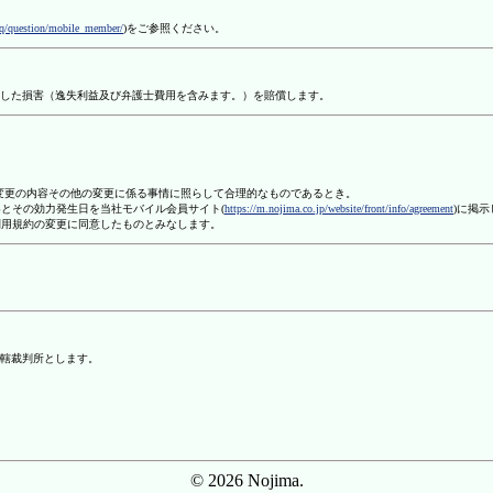
aq/question/mobile_member/
)をご参照ください。
した損害（逸失利益及び弁護士費用を含みます。）を賠償します。
、変更の内容その他の変更に係る事情に照らして合理的なものであるとき。
容とその効力発生日を当社モバイル会員サイト(
https://m.nojima.co.jp/website/front/info/agreement
)に掲
利用規約の変更に同意したものとみなします。
轄裁判所とします。
© 2026 Nojima.