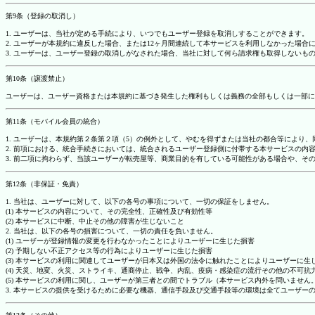
第9条（登録の取消し）
1. ユーザーは、当社が定める手続により、いつでもユーザー登録を取消しすることができます。
2. ユーザーが本規約に違反した場合、または12ヶ月間連続して本サービスを利用しなかった場
3. ユーザーは、ユーザー登録の取消しがなされた場合、当社に対して何ら請求権も取得しない
第10条（譲渡禁止）
ユーザーは、ユーザー資格または本規約に基づき発生した権利もしくは義務の全部もしくは一部に
第11条（モバイル会員の統合）
1. ユーザーは、本規約第２条第２項（5）の例外として、やむを得ずまたは当社の都合等によ
2. 前項における、統合手続きにおいては、統合されるユーザー登録側に付帯する本サービスの内
3. 前二項に拘わらず、当該ユーザーが転売屋等、商業目的を有している可能性がある場合や、
第12条（非保証・免責）
1. 当社は、ユーザーに対して、以下の各号の事項について、一切の保証をしません。
(1) 本サービスの内容について、その完全性、正確性及び有効性等
(2) 本サービスに中断、中止その他の障害が生じないこと
2. 当社は、以下の各号の損害について、一切の責任を負いません。
(1) ユーザーが登録情報の変更を行わなかったことによりユーザーに生じた損害
(2) 予期しない不正アクセス等の行為によりユーザーに生じた損害
(3) 本サービスの利用に関連してユーザーが日本又は外国の法令に触れたことによりユーザーに生
(4) 天災、地変、火災、ストライキ、通商停止、戦争、内乱、疫病・感染症の流行その他の不可
(5) 本サービスの利用に関し、ユーザーが第三者との間でトラブル（本サービス内外を問いませ
3. 本サービスの提供を受けるために必要な機器、通信手段及び交通手段等の環境は全てユーザ