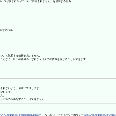
ノウハウが含まれるがこれらに限定されません）を侵害する行為
利用する行為
について説明する義務を負いません。
ることなく、以下の各号のいずれか又は全ての措置を講じることができます。
用されないよう、厳重に管理します。
みなします。
せん。
させる等の行為をすることはできません。
//www.nojima.co.jp/corporation/privacy/)
』ならびに『プライバシーポリシー(
https://m.nojima.co.jp/website