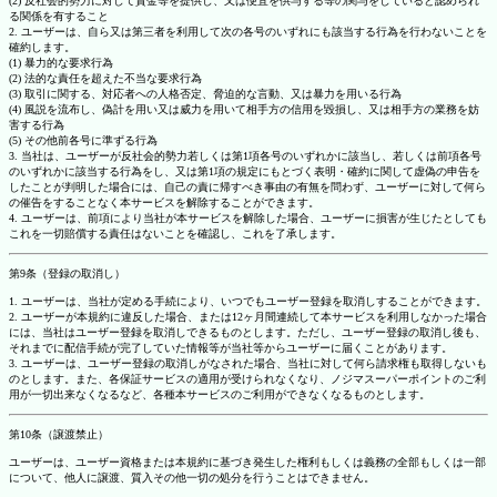
(2) 反社会的勢力に対して資金等を提供し、又は便宜を供与する等の関与をしていると認められ
る関係を有すること
2. ユーザーは、自ら又は第三者を利用して次の各号のいずれにも該当する行為を行わないことを
確約します。
(1) 暴力的な要求行為
(2) 法的な責任を超えた不当な要求行為
(3) 取引に関する、対応者への人格否定、脅迫的な言動、又は暴力を用いる行為
(4) 風説を流布し、偽計を用い又は威力を用いて相手方の信用を毀損し、又は相手方の業務を妨
害する行為
(5) その他前各号に準ずる行為
3. 当社は、ユーザーが反社会的勢力若しくは第1項各号のいずれかに該当し、若しくは前項各号
のいずれかに該当する行為をし、又は第1項の規定にもとづく表明・確約に関して虚偽の申告を
したことが判明した場合には、自己の責に帰すべき事由の有無を問わず、ユーザーに対して何ら
の催告をすることなく本サービスを解除することができます。
4. ユーザーは、前項により当社が本サービスを解除した場合、ユーザーに損害が生じたとしても
これを一切賠償する責任はないことを確認し、これを了承します。
第9条（登録の取消し）
1. ユーザーは、当社が定める手続により、いつでもユーザー登録を取消しすることができます。
2. ユーザーが本規約に違反した場合、または12ヶ月間連続して本サービスを利用しなかった場合
には、当社はユーザー登録を取消しできるものとします。ただし、ユーザー登録の取消し後も、
それまでに配信手続が完了していた情報等が当社等からユーザーに届くことがあります。
3. ユーザーは、ユーザー登録の取消しがなされた場合、当社に対して何ら請求権も取得しないも
のとします。また、各保証サービスの適用が受けられなくなり、ノジマスーパーポイントのご利
用が一切出来なくなるなど、各種本サービスのご利用ができなくなるものとします。
第10条（譲渡禁止）
ユーザーは、ユーザー資格または本規約に基づき発生した権利もしくは義務の全部もしくは一部
について、他人に譲渡、質入その他一切の処分を行うことはできません。