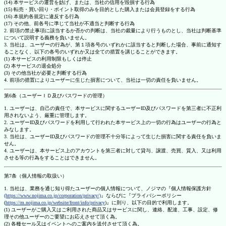
(14) 本サービスの運営を妨げ、または、当社の信用を毀損する行為
(15) 転売・買い回り・ポイント取得のみを目的とした購入または会員登録をする行為
(16) 本規約各規定に違反する行為
(17) その他、前各号に準じて当社が不適当と判断する行為
2. 前項の禁止事項に該当するか否かの判断は、当社の裁量により行うものとし、当社は判断基準
について説明する義務を負いません。
3. 当社は、ユーザーの行為が、第１項各号のいずれかに該当すると判断した場合、事前に通知す
ることなく、以下の各号のいずれか又は全ての措置を講じることができます。
(1) 本サービスの利用制限もしくは停止
(2) 本サービスの退会処分
(3) その他当社が必要と判断する行為
4. 前項の措置によりユーザーに生じた損害について、当社は一切の責任を負いません。
第6条（ユーザーＩＤ及びパスワードの管理）
1. ユーザーは、自己の責任で、本サービスに関するユーザーID及びパスワードを第三者に不正利
用されないよう、厳重に管理します。
2. ユーザーID及びパスワードを利用して行われた本サービス上の一切の行為はユーザーの行為と
みなします。
3. 当社は、ユーザーID及びパスワードの管理不十分等によって生じた損害に関する責任を負いま
せん。
4. ユーザーは、本サービス上のアカウントを第三者に対して貸与、譲渡、売買、質入、又は利用
させる等の行為をすることはできません。
第7条（個人情報の取扱い）
1. 当社は、業務を通じ知り得たユーザーの個人情報について、ノジマの『個人情報保護方針
(https://www.nojima.co.jp/corporation/privacy/)
』ならびに『プライバシーポリシー
(
https://m.nojima.co.jp/website/front/info/privacy
)』に則り、以下の目的で利用します。
(1) ユーザーがご購入又はご利用された商品又はサービスに関し、連絡、配達、工事、設定、修
理その他ユーザーのご要望にお応えさせて頂く為。
(2) 各種セール又はイベントへのご案内を送付させて頂く為。