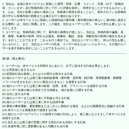
1. 当社は、会員が本サービス上に投稿した質問・回答・記事・コメント・写真（以下「投稿内
容」といいます）及び投稿内容に対して行った評価を保存し、利用することができるものとしま
す。なお、当社が必要と認めた場合には、投稿者の承諾を得ることなく、保存されている投稿内
容の中から投稿内容の削除または修正を行う場合があります。
2. ユーザーが本サービス上に投稿した投稿内容の著作権（著作権法第21条ないし第28条に規定さ
れる権利）は、当社に帰属します。この場合、当社はユーザーに対し、何らの支払も要しないも
のとします。
3. ユーザーは、投稿内容に関して、著作者人格権を行使しない。当社は、投稿内容の編集、改
変、複製、転載等の利用（何れも出版化、映像化、翻訳、放送、演劇化等の利用の場合を含みま
す）を行うことができます。これらを行う場合でも、当社はユーザーに対し、何らの支払も要し
ないものとし、また、当社はユーザーの氏名、ユーザーIDまたはハンドルネーム、その他のユー
ザーを表す名称を表示しないことができるものとします。
第5条（禁止事項）
1. ユーザーは、本サービスを利用するにあたり、以下に該当する行為を禁止します。
(1) 公序良俗に反するもの
(2) 犯罪的行為を助長しまたはその実行を暗示する行為
(3) 他のユーザーまたは第三者の知的財産権（著作権・意匠権・特許権・実用新案権・商標権・
ノウハウが含まれるがこれらに限定されません）を侵害する行為
(4) 他のユーザーまたは第三者の財産、信用、名誉、プライバシーを侵害する行為
(5) ユーザー自身の個人を特定できる情報を、他の会員に公開する行為
(6) 法令に反する行為
(7) 他のユーザーまたは第三者に不利益を与える行為
(8) 他のユーザーまたは第三者に対する誹謗中傷
(9) 選挙の事前運動、選挙運動またはこれらに類似する場合、および公職選挙法に抵触する行為
(10) 本サービスを商業目的で使用する行為
(11) 他のユーザーのアカウントの使用その他の方法により、第三者になりすまして本サービスを
利用する行為
(12) 自己または第三者の営業に関する宣伝のみを目的にする行為
(13) 未成年者に対し悪影響があると判断される行為