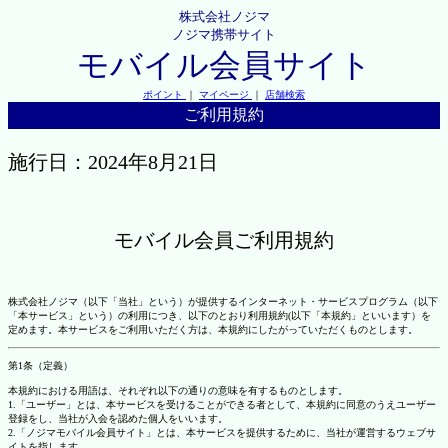
株式会社ノジマ
ノジマ携帯サイト
モバイル会員サイト
ポイント
｜
マイページ
｜
店舗検索
ご利用規約
施行日：2024年8月21日
モバイル会員ご利用規約
株式会社ノジマ（以下「当社」という）が提供するインターネット・サービスプログラム（以下
「本サービス」という）の利用につき、以下のとおり利用規約(以下「本規約」といいます）を
定めます。本サービスをご利用いただく方は、本規約にしたがっていただくものとします。
第1条（定義）
本規約における用語は、それぞれ以下の通りの意味を有するものとします。
1.「ユーザー」とは、本サービスを受けることができる者として、本規約に同意のうえユーザー
登録をし、当社が入会を認めた個人をいいます。
2.「ノジマモバイル会員サイト」とは、本サービスを提供するために、当社が運営するウェブサ
イトを指します。