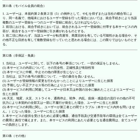
第11条（モバイル会員の統合）
1. ユーザーは、本規約第２条第２項（5）の例外として、やむを得ずまたは当社の都合等によ
り、同一名義で、他端末におけるユーザー登録を行った場合においては、統合手続きにより当該
複数のユーザー登録を一つのユーザー登録に統合しなければならない。
2. 前項における、統合手続きにおいては、統合されるユーザー登録側に付帯する本サービスの内
容が、統合するユーザー登録側に引き継がれるものとする。
3. 前二項に拘わらず、当該ユーザーが転売屋等、商業目的を有している可能性がある場合や、そ
の他不正な目的を有して複数登録を行っていたと思われる場合には、この限りではないものとす
る。
第12条（非保証・免責）
1. 当社は、ユーザーに対して、以下の各号の事項について、一切の保証をしません。
(1) 本サービスの内容について、その完全性、正確性及び有効性等
(2) 本サービスに中断、中止その他の障害が生じないこと
2. 当社は、以下の各号の損害について、一切の責任を負いません。
(1) ユーザーが登録情報の変更を行わなかったことによりユーザーに生じた損害
(2) 予期しない不正アクセス等の行為によりユーザーに生じた損害
(3) 本サービスの利用に関連してユーザーが日本又は外国の法令に触れたことによりユーザーに
生じた損害
(4) 天災、地変、火災、ストライキ、通商停止、戦争、内乱、疫病・感染症の流行その他の不可
抗力により本契約の全部又は一部に不履行が発生した場合、ユーザーに生じた損害
(5) 本サービスの利用に関し、ユーザーが第三者との間でトラブル（本サービス内外を問いませ
ん。）になった場合、ユーザーに生じた損害
3. 本サービスの提供を受けるために必要な機器、通信手段及び交通手段等の環境は全てユーザー
の費用と責任で備えます。また、本サービスの利用にあたり必要となる通信費用は、全てユーザ
ーの負担とします。
第13条（その他）