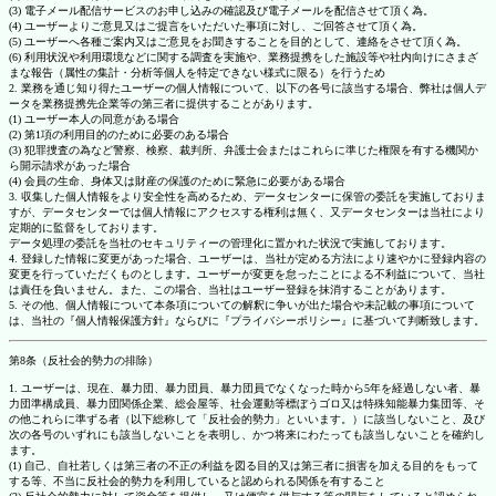
(3) 電子メール配信サービスのお申し込みの確認及び電子メールを配信させて頂く為。
(4) ユーザーよりご意見又はご提言をいただいた事項に対し、ご回答させて頂く為。
(5) ユーザーへ各種ご案内又はご意見をお聞きすることを目的として、連絡をさせて頂く為。
(6) 利用状況や利用環境などに関する調査を実施や、業務提携をした施設等や社内向けにさまざ
まな報告（属性の集計・分析等個人を特定できない様式に限る）を行うため
2. 業務を通じ知り得たユーザーの個人情報について、以下の各号に該当する場合、弊社は個人デ
ータを業務提携先企業等の第三者に提供することがあります。
(1) ユーザー本人の同意がある場合
(2) 第1項の利用目的のために必要のある場合
(3) 犯罪捜査の為など警察、検察、裁判所、弁護士会またはこれらに準じた権限を有する機関か
ら開示請求があった場合
(4) 会員の生命、身体又は財産の保護のために緊急に必要がある場合
3. 収集した個人情報をより安全性を高めるため、データセンターに保管の委託を実施しておりま
すが、データセンターでは個人情報にアクセスする権利は無く、又データセンターは当社により
定期的に監督をしております。
データ処理の委託を当社のセキュリティーの管理化に置かれた状況で実施しております。
4. 登録した情報に変更があった場合、ユーザーは、当社が定める方法により速やかに登録内容の
変更を行っていただくものとします。ユーザーが変更を怠ったことによる不利益について、当社
は責任を負いません。また、この場合、当社はユーザー登録を抹消することがあります。
5. その他、個人情報について本条項についての解釈に争いが出た場合や未記載の事項について
は、当社の『個人情報保護方針』ならびに『プライバシーポリシー』に基づいて判断致します。
第8条（反社会的勢力の排除）
1. ユーザーは、現在、暴力団、暴力団員、暴力団員でなくなった時から5年を経過しない者、暴
力団準構成員、暴力団関係企業、総会屋等、社会運動等標ぼうゴロ又は特殊知能暴力集団等、そ
の他これらに準ずる者（以下総称して「反社会的勢力」といいます。）に該当しないこと、及び
次の各号のいずれにも該当しないことを表明し、かつ将来にわたっても該当しないことを確約し
ます。
(1) 自己、自社若しくは第三者の不正の利益を図る目的又は第三者に損害を加える目的をもって
する等、不当に反社会的勢力を利用していると認められる関係を有すること