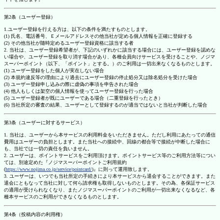
第2条（ユーザー登録）
1.ユーザー登録を行える方は、以下の条件を満たすものとします。
(1) 氏名、電話番号、Ｅメールアドレスその他当社が定める個人情報を正確に登録する
(2) その他当社が随時定めるユーザー登録資格に該当する者
2. 当社は、ユーザー登録希望者が、下記のいずれかに該当する場合には、ユーザー登録を認めな
い場合や、ユーザー登録を取り消す場合があり、各種会員向けサービスを受けることや、ノジマ
スーパーポイント（以下、「ポイント」とする。）のご利用は一切出来なくなるものとします。
(1) ユーザー登録をした個人が実在しない場合
(2) 本規約違反等の理由により過去にユーザー登録の停止処分又は除名処分を受けた場合
(3) ユーザー登録申し込みの際に虚偽の事項を申告された場合
(4) 他人もしくは架空の個人情報を使ってユーザー登録を行った場合
(5) ユーザー登録者が既にユーザーである場合（二重登録を行ったとき）
(6) 当社所定の審査の結果、ユーザーとして登録するのが適当ではないと当社が判断した場合
第3条（ユーザーに対するサービス）
1. 当社は、ユーザーから本サービスの利用料金をいただきません。ただし利用にあたっての通信
費用はユーザーの負担とします。また当社への接続中、回線の都合等で接続が中断した場合に
も、当社では一切の責任を負いません。
2. ユーザーは、ポイントサービスをご利用頂けます。ポイントサービス等のご利用方法等につい
ては、別途定めた『ノジマスーパーポイントご利用規約
(
https://www.nojima.co.jp/service/pointcard/
)』に則って運用致します。
3. ユーザーは、いつでも当社所定の手続きにより本サービスから退会することができます。また
退会にともなって当社に対して何ら請求権も取得しないものとします。その為、各保証サービス
の適用が受けられなくなり、またノジマスーパーポイントのご利用が一切出来なくなるなど、各
種本サービスのご利用ができなくなるものとします。
第4条（投稿内容の利用権）