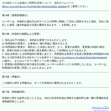
その他モバイル会員のご利用方法等について、当社ホームページ
(
https://www.nojima.co.jp/support/faq/question/mobile_member/
)をご参照ください。
第14条（損害賠償責任）
ユーザーは、本規約の違反又は本サービスの利用に関連して当社に損害を与えた場合、当社に発
生した損害（逸失利益及び弁護士費用を含みます。）を賠償します。
第15条（本規約の範囲および変更）
1. 当社は以下の場合に、本約款を変更できるものとします。
(1) 利用規約の変更が、お客様の一般の利益に適合するとき。
(2) 利用規約の変更が、契約をした目的に反せず、かつ、変更の必要性、変更後の内容の相当
性、変更の内容その他の変更に係る事情に照らして合理的なものであるとき。
2. 当社は前項による利用規約の変更にあたり、利用規約を変更する旨及び変更後の利用規約の内
容とその効力発生日を当社モバイル会員サイト(
https://m.nojima.co.jp/website/front/info/agreement
)
に掲示し、またはユーザーに電子メール等で通知します。
3. 変更後の利用規約の効力発生日以降にユーザーが本サービスを利用したときは、ユーザーは、
利用規約の変更に同意したものとみなします。
第16条（準拠法）
この規約に関する準拠法は、すべて日本国法が適用されるものとします。
第17条（管轄裁判所）
本規約に関する紛争が生じたときは、当社の本店所在地を管轄する裁判所を第一審の専属的合意
管轄裁判所とします。
ページトップへ
マイページへ