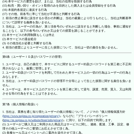
(14) 本サービスの運営を妨げ、または、当社の信用を毀損する行為
(15) 転売・買い回り・ポイント取得のみを目的とした購入または会員登録をする行為
(16) 本規約各規定に違反する行為
(17) その他、前各号に準じて当社が不適当と判断する行為
2. 前項の禁止事項に該当するか否かの判断は、当社の裁量により行うものとし、当社は判断基準
について説明する義務を負いません。
3. 当社は、ユーザーの行為が、第１項各号のいずれかに該当すると判断した場合、事前に通知す
ることなく、以下の各号のいずれか又は全ての措置を講じることができます。
(1) 本サービスの利用制限もしくは停止
(2) 本サービスの退会処分
(3) その他当社が必要と判断する行為
4. 前項の措置によりユーザーに生じた損害について、当社は一切の責任を負いません。
第6条（ユーザーＩＤ及びパスワードの管理）
1. ユーザーは、自己の責任で、本サービスに関するユーザーID及びパスワードを第三者に不正利
用されないよう、厳重に管理します。
2. ユーザーID及びパスワードを利用して行われた本サービス上の一切の行為はユーザーの行為と
みなします。
3. 当社は、ユーザーID及びパスワードの管理不十分等によって生じた損害に関する責任を負いま
せん。
4. ユーザーは、本サービス上のアカウントを第三者に対して貸与、譲渡、売買、質入、又は利用
させる等の行為をすることはできません。
第7条（個人情報の取扱い）
1. 当社は、業務を通じ知り得たユーザーの個人情報について、ノジマの『個人情報保護方針
(https://www.nojima.co.jp/corporation/privacy/)
』ならびに『プライバシーポリシー
(
https://m.nojima.co.jp/website/front/info/privacy
)』に則り、以下の目的で利用します。
(1) ユーザーがご購入又はご利用された商品又はサービスに関し、連絡、配達、工事、設定、修
理その他ユーザーのご要望にお応えさせて頂く為。
(2) 各種セール又はイベントへのご案内を送付させて頂く為。