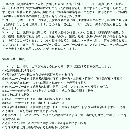
1. 当社は、会員が本サービス上に投稿した質問・回答・記事・コメント・写真（以下「投稿内
容」といいます）及び投稿内容に対して行った評価を保存し、利用することができるものとしま
す。なお、当社が必要と認めた場合には、投稿者の承諾を得ることなく、保存されている投稿内
容の中から投稿内容の削除または修正を行う場合があります。
2. ユーザーが本サービス上に投稿した投稿内容の著作権（著作権法第21条ないし第28条に規定さ
れる権利）は、当社に帰属します。この場合、当社はユーザーに対し、何らの支払も要しないも
のとします。
3. ユーザーは、投稿内容に関して、著作者人格権を行使しない。当社は、投稿内容の編集、改
変、複製、転載等の利用（何れも出版化、映像化、翻訳、放送、演劇化等の利用の場合を含みま
す）を行うことができます。これらを行う場合でも、当社はユーザーに対し、何らの支払も要し
ないものとし、また、当社はユーザーの氏名、ユーザーIDまたはハンドルネーム、その他のユー
ザーを表す名称を表示しないことができるものとします。
第5条（禁止事項）
1. ユーザーは、本サービスを利用するにあたり、以下に該当する行為を禁止します。
(1) 公序良俗に反するもの
(2) 犯罪的行為を助長しまたはその実行を暗示する行為
(3) 他のユーザーまたは第三者の知的財産権（著作権・意匠権・特許権・実用新案権・商標権・
ノウハウが含まれるがこれらに限定されません）を侵害する行為
(4) 他のユーザーまたは第三者の財産、信用、名誉、プライバシーを侵害する行為
(5) ユーザー自身の個人を特定できる情報を、他の会員に公開する行為
(6) 法令に反する行為
(7) 他のユーザーまたは第三者に不利益を与える行為
(8) 他のユーザーまたは第三者に対する誹謗中傷
(9) 選挙の事前運動、選挙運動またはこれらに類似する場合、および公職選挙法に抵触する行為
(10) 本サービスを商業目的で使用する行為
(11) 他のユーザーのアカウントの使用その他の方法により、第三者になりすまして本サービスを
利用する行為
(12) 自己または第三者の営業に関する宣伝のみを目的にする行為
(13) 未成年者に対し悪影響があると判断される行為