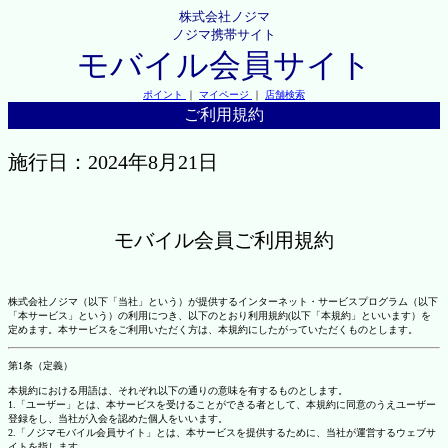
株式会社ノジマ
ノジマ携帯サイト
モバイル会員サイト
ポイント
｜
マイページ
｜
店舗検索
ご利用規約
施行日：2024年8月21日
モバイル会員ご利用規約
株式会社ノジマ（以下「当社」という）が提供するインターネット・サービスプログラム（以下
「本サービス」という）の利用につき、以下のとおり利用規約(以下「本規約」といいます）を
定めます。本サービスをご利用いただく方は、本規約にしたがっていただくものとします。
第1条（定義）
本規約における用語は、それぞれ以下の通りの意味を有するものとします。
1.「ユーザー」とは、本サービスを受けることができる者として、本規約に同意のうえユーザー
登録をし、当社が入会を認めた個人をいいます。
2.「ノジマモバイル会員サイト」とは、本サービスを提供するために、当社が運営するウェブサ
イトを指します。