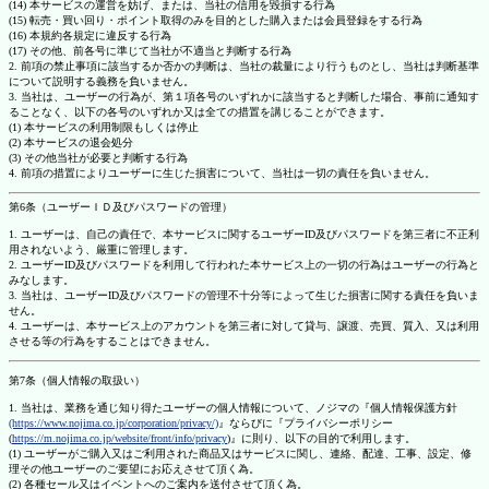
(14) 本サービスの運営を妨げ、または、当社の信用を毀損する行為
(15) 転売・買い回り・ポイント取得のみを目的とした購入または会員登録をする行為
(16) 本規約各規定に違反する行為
(17) その他、前各号に準じて当社が不適当と判断する行為
2. 前項の禁止事項に該当するか否かの判断は、当社の裁量により行うものとし、当社は判断基準
について説明する義務を負いません。
3. 当社は、ユーザーの行為が、第１項各号のいずれかに該当すると判断した場合、事前に通知す
ることなく、以下の各号のいずれか又は全ての措置を講じることができます。
(1) 本サービスの利用制限もしくは停止
(2) 本サービスの退会処分
(3) その他当社が必要と判断する行為
4. 前項の措置によりユーザーに生じた損害について、当社は一切の責任を負いません。
第6条（ユーザーＩＤ及びパスワードの管理）
1. ユーザーは、自己の責任で、本サービスに関するユーザーID及びパスワードを第三者に不正利
用されないよう、厳重に管理します。
2. ユーザーID及びパスワードを利用して行われた本サービス上の一切の行為はユーザーの行為と
みなします。
3. 当社は、ユーザーID及びパスワードの管理不十分等によって生じた損害に関する責任を負いま
せん。
4. ユーザーは、本サービス上のアカウントを第三者に対して貸与、譲渡、売買、質入、又は利用
させる等の行為をすることはできません。
第7条（個人情報の取扱い）
1. 当社は、業務を通じ知り得たユーザーの個人情報について、ノジマの『個人情報保護方針
(https://www.nojima.co.jp/corporation/privacy/)
』ならびに『プライバシーポリシー
(
https://m.nojima.co.jp/website/front/info/privacy
)』に則り、以下の目的で利用します。
(1) ユーザーがご購入又はご利用された商品又はサービスに関し、連絡、配達、工事、設定、修
理その他ユーザーのご要望にお応えさせて頂く為。
(2) 各種セール又はイベントへのご案内を送付させて頂く為。