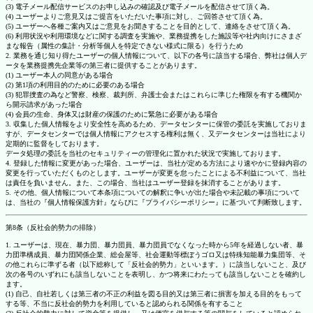
(3) 電子メール配信サービスのお申し込みの確認及び電子メールを配信させて頂く為。
(4) ユーザーよりご意見又はご提言をいただいた事項に対し、ご回答させて頂く為。
(5) ユーザーへ各種ご案内又はご意見をお聞きすることを目的として、連絡をさせて頂く為。
(6) 利用状況や利用環境などに関する調査を実施や、業務提携をした施設等や社内向けにさまざ
まな報告（属性の集計・分析等個人を特定できない様式に限る）を行うため
2. 業務を通じ知り得たユーザーの個人情報について、以下の各号に該当する場合、弊社は個人デ
ータを業務提携先企業等の第三者に提供することがあります。
(1) ユーザー本人の同意がある場合
(2) 第1項の利用目的のために必要のある場合
(3) 犯罪捜査の為など警察、検察、裁判所、弁護士会またはこれらに準じた権限を有する機関か
ら開示請求があった場合
(4) 会員の生命、身体又は財産の保護のために緊急に必要がある場合
3. 収集した個人情報をより安全性を高めるため、データセンターに保管の委託を実施しておりま
すが、データセンターでは個人情報にアクセスする権利は無く、又データセンターは当社により
定期的に監督をしております。
データ処理の委託を当社のセキュリティーの管理化に置かれた状況で実施しております。
4. 登録した情報に変更があった場合、ユーザーは、当社が定める方法により速やかに登録内容の
変更を行っていただくものとします。ユーザーが変更を怠ったことによる不利益について、当社
は責任を負いません。また、この場合、当社はユーザー登録を抹消することがあります。
5. その他、個人情報について本条項についての解釈に争いが出た場合や未記載の事項について
は、当社の『個人情報保護方針』ならびに『プライバシーポリシー』に基づいて判断致します。
第8条（反社会的勢力の排除）
1. ユーザーは、現在、暴力団、暴力団員、暴力団員でなくなった時から5年を経過しない者、暴
力団準構成員、暴力団関係企業、総会屋等、社会運動等標ぼうゴロ又は特殊知能暴力集団等、そ
の他これらに準ずる者（以下総称して「反社会的勢力」といいます。）に該当しないこと、及び
次の各号のいずれにも該当しないことを表明し、かつ将来にわたっても該当しないことを確約し
ます。
(1) 自己、自社若しくは第三者の不正の利益を図る目的又は第三者に損害を加える目的をもって
する等、不当に反社会的勢力を利用していると認められる関係を有すること