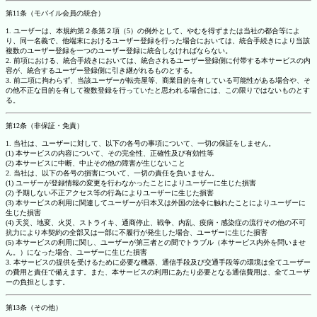
第11条（モバイル会員の統合）
1. ユーザーは、本規約第２条第２項（5）の例外として、やむを得ずまたは当社の都合等によ
り、同一名義で、他端末におけるユーザー登録を行った場合においては、統合手続きにより当該
複数のユーザー登録を一つのユーザー登録に統合しなければならない。
2. 前項における、統合手続きにおいては、統合されるユーザー登録側に付帯する本サービスの内
容が、統合するユーザー登録側に引き継がれるものとする。
3. 前二項に拘わらず、当該ユーザーが転売屋等、商業目的を有している可能性がある場合や、そ
の他不正な目的を有して複数登録を行っていたと思われる場合には、この限りではないものとす
る。
第12条（非保証・免責）
1. 当社は、ユーザーに対して、以下の各号の事項について、一切の保証をしません。
(1) 本サービスの内容について、その完全性、正確性及び有効性等
(2) 本サービスに中断、中止その他の障害が生じないこと
2. 当社は、以下の各号の損害について、一切の責任を負いません。
(1) ユーザーが登録情報の変更を行わなかったことによりユーザーに生じた損害
(2) 予期しない不正アクセス等の行為によりユーザーに生じた損害
(3) 本サービスの利用に関連してユーザーが日本又は外国の法令に触れたことによりユーザーに
生じた損害
(4) 天災、地変、火災、ストライキ、通商停止、戦争、内乱、疫病・感染症の流行その他の不可
抗力により本契約の全部又は一部に不履行が発生した場合、ユーザーに生じた損害
(5) 本サービスの利用に関し、ユーザーが第三者との間でトラブル（本サービス内外を問いませ
ん。）になった場合、ユーザーに生じた損害
3. 本サービスの提供を受けるために必要な機器、通信手段及び交通手段等の環境は全てユーザー
の費用と責任で備えます。また、本サービスの利用にあたり必要となる通信費用は、全てユーザ
ーの負担とします。
第13条（その他）