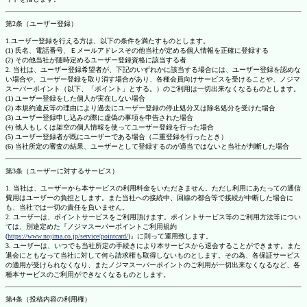
第2条（ユーザー登録）
1.ユーザー登録を行える方は、以下の条件を満たすものとします。
(1) 氏名、電話番号、Ｅメールアドレスその他当社が定める個人情報を正確に登録する
(2) その他当社が随時定めるユーザー登録資格に該当する者
2. 当社は、ユーザー登録希望者が、下記のいずれかに該当する場合には、ユーザー登録を認めな
い場合や、ユーザー登録を取り消す場合があり、各種会員向けサービスを受けることや、ノジマ
スーパーポイント（以下、「ポイント」とする。）のご利用は一切出来なくなるものとします。
(1) ユーザー登録をした個人が実在しない場合
(2) 本規約違反等の理由により過去にユーザー登録の停止処分又は除名処分を受けた場合
(3) ユーザー登録申し込みの際に虚偽の事項を申告された場合
(4) 他人もしくは架空の個人情報を使ってユーザー登録を行った場合
(5) ユーザー登録者が既にユーザーである場合（二重登録を行ったとき）
(6) 当社所定の審査の結果、ユーザーとして登録するのが適当ではないと当社が判断した場合
第3条（ユーザーに対するサービス）
1. 当社は、ユーザーから本サービスの利用料金をいただきません。ただし利用にあたっての通信
費用はユーザーの負担とします。また当社への接続中、回線の都合等で接続が中断した場合に
も、当社では一切の責任を負いません。
2. ユーザーは、ポイントサービスをご利用頂けます。ポイントサービス等のご利用方法等につい
ては、別途定めた『ノジマスーパーポイントご利用規約
(
https://www.nojima.co.jp/service/pointcard/
)』に則って運用致します。
3. ユーザーは、いつでも当社所定の手続きにより本サービスから退会することができます。また
退会にともなって当社に対して何ら請求権も取得しないものとします。その為、各保証サービス
の適用が受けられなくなり、またノジマスーパーポイントのご利用が一切出来なくなるなど、各
種本サービスのご利用ができなくなるものとします。
第4条（投稿内容の利用権）