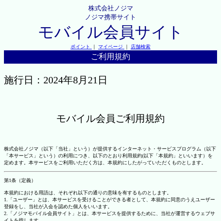
株式会社ノジマ
ノジマ携帯サイト
モバイル会員サイト
ポイント
｜
マイページ
｜
店舗検索
ご利用規約
施行日：2024年8月21日
モバイル会員ご利用規約
株式会社ノジマ（以下「当社」という）が提供するインターネット・サービスプログラム（以下
「本サービス」という）の利用につき、以下のとおり利用規約(以下「本規約」といいます）を
定めます。本サービスをご利用いただく方は、本規約にしたがっていただくものとします。
第1条（定義）
本規約における用語は、それぞれ以下の通りの意味を有するものとします。
1.「ユーザー」とは、本サービスを受けることができる者として、本規約に同意のうえユーザー
登録をし、当社が入会を認めた個人をいいます。
2.「ノジマモバイル会員サイト」とは、本サービスを提供するために、当社が運営するウェブサ
イトを指します。