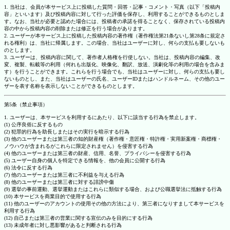
1. 当社は、会員が本サービス上に投稿した質問・回答・記事・コメント・写真（以下「投稿内
容」といいます）及び投稿内容に対して行った評価を保存し、利用することができるものとしま
す。なお、当社が必要と認めた場合には、投稿者の承諾を得ることなく、保存されている投稿内
容の中から投稿内容の削除または修正を行う場合があります。
2. ユーザーが本サービス上に投稿した投稿内容の著作権（著作権法第21条ないし第28条に規定さ
れる権利）は、当社に帰属します。この場合、当社はユーザーに対し、何らの支払も要しないも
のとします。
3. ユーザーは、投稿内容に関して、著作者人格権を行使しない。当社は、投稿内容の編集、改
変、複製、転載等の利用（何れも出版化、映像化、翻訳、放送、演劇化等の利用の場合を含みま
す）を行うことができます。これらを行う場合でも、当社はユーザーに対し、何らの支払も要し
ないものとし、また、当社はユーザーの氏名、ユーザーIDまたはハンドルネーム、その他のユー
ザーを表す名称を表示しないことができるものとします。
第5条（禁止事項）
1. ユーザーは、本サービスを利用するにあたり、以下に該当する行為を禁止します。
(1) 公序良俗に反するもの
(2) 犯罪的行為を助長しまたはその実行を暗示する行為
(3) 他のユーザーまたは第三者の知的財産権（著作権・意匠権・特許権・実用新案権・商標権・
ノウハウが含まれるがこれらに限定されません）を侵害する行為
(4) 他のユーザーまたは第三者の財産、信用、名誉、プライバシーを侵害する行為
(5) ユーザー自身の個人を特定できる情報を、他の会員に公開する行為
(6) 法令に反する行為
(7) 他のユーザーまたは第三者に不利益を与える行為
(8) 他のユーザーまたは第三者に対する誹謗中傷
(9) 選挙の事前運動、選挙運動またはこれらに類似する場合、および公職選挙法に抵触する行為
(10) 本サービスを商業目的で使用する行為
(11) 他のユーザーのアカウントの使用その他の方法により、第三者になりすまして本サービスを
利用する行為
(12) 自己または第三者の営業に関する宣伝のみを目的にする行為
(13) 未成年者に対し悪影響があると判断される行為