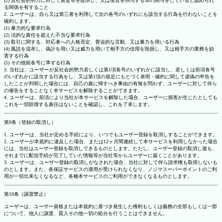
(2) 反社会的勢力に対して資金等を提供し、又は便宜を供与する等の関与をしていると認められ
る関係を有すること
2. ユーザーは、自ら又は第三者を利用して次の各号のいずれにも該当する行為を行わないことを
確約します。
(1) 暴力的な要求行為
(2) 法的な責任を超えた不当な要求行為
(3) 取引に関する、対応者への人格否定、脅迫的な言動、又は暴力を用いる行為
(4) 風説を流布し、偽計を用い又は威力を用いて相手方の信用を毀損し、又は相手方の業務を妨
害する行為
(5) その他前各号に準ずる行為
3. 当社は、ユーザーが反社会的勢力若しくは第1項各号のいずれかに該当し、若しくは前項各号
のいずれかに該当する行為をし、又は第1項の規定にもとづく表明・確約に関して虚偽の申告を
したことが判明した場合には、自己の責に帰すべき事由の有無を問わず、ユーザーに対して何ら
の催告をすることなく本サービスを解除することができます。
4. ユーザーは、前項により当社が本サービスを解除した場合、ユーザーに損害が生じたとしても
これを一切賠償する責任はないことを確認し、これを了承します。
第9条（登録の取消し）
1. ユーザーは、当社が定める手続により、いつでもユーザー登録を取消しすることができます。
2. ユーザーが本規約に違反した場合、または12ヶ月間連続して本サービスを利用しなかった場合
には、当社はユーザー登録を取消しできるものとします。ただし、ユーザー登録の取消し後も、
それまでに配信手続が完了していた情報等が当社等からユーザーに届くことがあります。
3. ユーザーは、ユーザー登録の取消しがなされた場合、当社に対して何ら請求権も取得しないも
のとします。また、各保証サービスの適用が受けられなくなり、ノジマスーパーポイントのご利
用が一切出来なくなるなど、各種本サービスのご利用ができなくなるものとします。
第10条（譲渡禁止）
ユーザーは、ユーザー資格または本規約に基づき発生した権利もしくは義務の全部もしくは一部
について、他人に譲渡、質入その他一切の処分を行うことはできません。