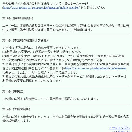
その他モバイル会員のご利用方法等について、当社ホームページ
(
https://www.nojima.co.jp/support/faq/question/mobile_member/
)をご参照ください。
第14条（損害賠償責任）
ユーザーは、本規約の違反又は本サービスの利用に関連して当社に損害を与えた場合、当社に発
生した損害（逸失利益及び弁護士費用を含みます。）を賠償します。
第15条（本規約の範囲および変更）
1. 当社は以下の場合に、本約款を変更できるものとします。
(1) 利用規約の変更が、お客様の一般の利益に適合するとき。
(2) 利用規約の変更が、契約をした目的に反せず、かつ、変更の必要性、変更後の内容の相当
性、変更の内容その他の変更に係る事情に照らして合理的なものであるとき。
2. 当社は前項による利用規約の変更にあたり、利用規約を変更する旨及び変更後の利用規約の内
容とその効力発生日を当社モバイル会員サイト(
https://m.nojima.co.jp/website/front/info/agreement
)
に掲示し、またはユーザーに電子メール等で通知します。
3. 変更後の利用規約の効力発生日以降にユーザーが本サービスを利用したときは、ユーザーは、
利用規約の変更に同意したものとみなします。
第16条（準拠法）
この規約に関する準拠法は、すべて日本国法が適用されるものとします。
第17条（管轄裁判所）
本規約に関する紛争が生じたときは、当社の本店所在地を管轄する裁判所を第一審の専属的合意
管轄裁判所とします。
ページトップへ
マイページへ