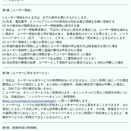
第2条（ユーザー登録）
1.ユーザー登録を行える方は、以下の条件を満たすものとします。
(1) 氏名、電話番号、Ｅメールアドレスその他当社が定める個人情報を正確に登録する
(2) その他当社が随時定めるユーザー登録資格に該当する者
2. 当社は、ユーザー登録希望者が、下記のいずれかに該当する場合には、ユーザー登録を認めな
い場合や、ユーザー登録を取り消す場合があり、各種会員向けサービスを受けることや、ノジマ
スーパーポイント（以下、「ポイント」とする。）のご利用は一切出来なくなるものとします。
(1) ユーザー登録をした個人が実在しない場合
(2) 本規約違反等の理由により過去にユーザー登録の停止処分又は除名処分を受けた場合
(3) ユーザー登録申し込みの際に虚偽の事項を申告された場合
(4) 他人もしくは架空の個人情報を使ってユーザー登録を行った場合
(5) ユーザー登録者が既にユーザーである場合（二重登録を行ったとき）
(6) 当社所定の審査の結果、ユーザーとして登録するのが適当ではないと当社が判断した場合
第3条（ユーザーに対するサービス）
1. 当社は、ユーザーから本サービスの利用料金をいただきません。ただし利用にあたっての通信
費用はユーザーの負担とします。また当社への接続中、回線の都合等で接続が中断した場合に
も、当社では一切の責任を負いません。
2. ユーザーは、ポイントサービスをご利用頂けます。ポイントサービス等のご利用方法等につい
ては、別途定めた『ノジマスーパーポイントご利用規約
(
https://www.nojima.co.jp/service/pointcard/
)』に則って運用致します。
3. ユーザーは、いつでも当社所定の手続きにより本サービスから退会することができます。また
退会にともなって当社に対して何ら請求権も取得しないものとします。その為、各保証サービス
の適用が受けられなくなり、またノジマスーパーポイントのご利用が一切出来なくなるなど、各
種本サービスのご利用ができなくなるものとします。
第4条（投稿内容の利用権）