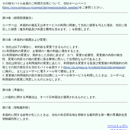
その他モバイル会員のご利用方法等について、当社ホームページ
(
https://www.nojima.co.jp/support/faq/question/mobile_member/
)をご参照ください。
第14条（損害賠償責任）
ユーザーは、本規約の違反又は本サービスの利用に関連して当社に損害を与えた場合、当社に発
生した損害（逸失利益及び弁護士費用を含みます。）を賠償します。
第15条（本規約の範囲および変更）
1. 当社は以下の場合に、本約款を変更できるものとします。
(1) 利用規約の変更が、お客様の一般の利益に適合するとき。
(2) 利用規約の変更が、契約をした目的に反せず、かつ、変更の必要性、変更後の内容の相当
性、変更の内容その他の変更に係る事情に照らして合理的なものであるとき。
2. 当社は前項による利用規約の変更にあたり、利用規約を変更する旨及び変更後の利用規約の内
容とその効力発生日を当社モバイル会員サイト(
https://m.nojima.co.jp/website/front/info/agreement
)
に掲示し、またはユーザーに電子メール等で通知します。
3. 変更後の利用規約の効力発生日以降にユーザーが本サービスを利用したときは、ユーザーは、
利用規約の変更に同意したものとみなします。
第16条（準拠法）
この規約に関する準拠法は、すべて日本国法が適用されるものとします。
第17条（管轄裁判所）
本規約に関する紛争が生じたときは、当社の本店所在地を管轄する裁判所を第一審の専属的合意
管轄裁判所とします。
ページトップへ
マイページへ