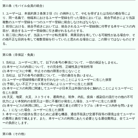
第11条（モバイル会員の統合）
1. ユーザーは、本規約第２条第２項（5）の例外として、やむを得ずまたは当社の都合等によ
り、同一名義で、他端末におけるユーザー登録を行った場合においては、統合手続きにより当該
複数のユーザー登録を一つのユーザー登録に統合しなければならない。
2. 前項における、統合手続きにおいては、統合されるユーザー登録側に付帯する本サービスの内
容が、統合するユーザー登録側に引き継がれるものとする。
3. 前二項に拘わらず、当該ユーザーが転売屋等、商業目的を有している可能性がある場合や、そ
の他不正な目的を有して複数登録を行っていたと思われる場合には、この限りではないものとす
る。
第12条（非保証・免責）
1. 当社は、ユーザーに対して、以下の各号の事項について、一切の保証をしません。
(1) 本サービスの内容について、その完全性、正確性及び有効性等
(2) 本サービスに中断、中止その他の障害が生じないこと
2. 当社は、以下の各号の損害について、一切の責任を負いません。
(1) ユーザーが登録情報の変更を行わなかったことによりユーザーに生じた損害
(2) 予期しない不正アクセス等の行為によりユーザーに生じた損害
(3) 本サービスの利用に関連してユーザーが日本又は外国の法令に触れたことによりユーザーに
生じた損害
(4) 天災、地変、火災、ストライキ、通商停止、戦争、内乱、疫病・感染症の流行その他の不可
抗力により本契約の全部又は一部に不履行が発生した場合、ユーザーに生じた損害
(5) 本サービスの利用に関し、ユーザーが第三者との間でトラブル（本サービス内外を問いませ
ん。）になった場合、ユーザーに生じた損害
3. 本サービスの提供を受けるために必要な機器、通信手段及び交通手段等の環境は全てユーザー
の費用と責任で備えます。また、本サービスの利用にあたり必要となる通信費用は、全てユーザ
ーの負担とします。
第13条（その他）