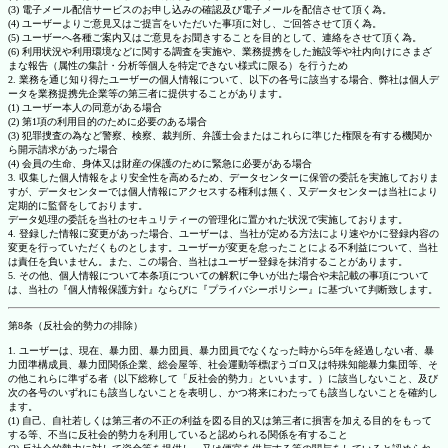
(3) 電子メール配信サービスのお申し込みの確認及び電子メールを配信させて頂く為。
(4) ユーザーよりご意見又はご提言をいただいた事項に対し、ご回答させて頂く為。
(5) ユーザーへ各種ご案内又はご意見をお聞きすることを目的として、連絡をさせて頂く為。
(6) 利用状況や利用環境などに関する調査を実施や、業務提携をした施設等や社内向けにさまざ
まな報告（属性の集計・分析等個人を特定できない様式に限る）を行うため
2. 業務を通じ知り得たユーザーの個人情報について、以下の各号に該当する場合、弊社は個人デ
ータを業務提携先企業等の第三者に提供することがあります。
(1) ユーザー本人の同意がある場合
(2) 第1項の利用目的のために必要のある場合
(3) 犯罪捜査の為など警察、検察、裁判所、弁護士会またはこれらに準じた権限を有する機関か
ら開示請求があった場合
(4) 会員の生命、身体又は財産の保護のために緊急に必要がある場合
3. 収集した個人情報をより安全性を高めるため、データセンターに保管の委託を実施しておりま
すが、データセンターでは個人情報にアクセスする権利は無く、又データセンターは当社により
定期的に監督をしております。
データ処理の委託を当社のセキュリティーの管理化に置かれた状況で実施しております。
4. 登録した情報に変更があった場合、ユーザーは、当社が定める方法により速やかに登録内容の
変更を行っていただくものとします。ユーザーが変更を怠ったことによる不利益について、当社
は責任を負いません。また、この場合、当社はユーザー登録を抹消することがあります。
5. その他、個人情報について本条項についての解釈に争いが出た場合や未記載の事項について
は、当社の『個人情報保護方針』ならびに『プライバシーポリシー』に基づいて判断致します。
第8条（反社会的勢力の排除）
1. ユーザーは、現在、暴力団、暴力団員、暴力団員でなくなった時から5年を経過しない者、暴
力団準構成員、暴力団関係企業、総会屋等、社会運動等標ぼうゴロ又は特殊知能暴力集団等、そ
の他これらに準ずる者（以下総称して「反社会的勢力」といいます。）に該当しないこと、及び
次の各号のいずれにも該当しないことを表明し、かつ将来にわたっても該当しないことを確約し
ます。
(1) 自己、自社若しくは第三者の不正の利益を図る目的又は第三者に損害を加える目的をもって
する等、不当に反社会的勢力を利用していると認められる関係を有すること