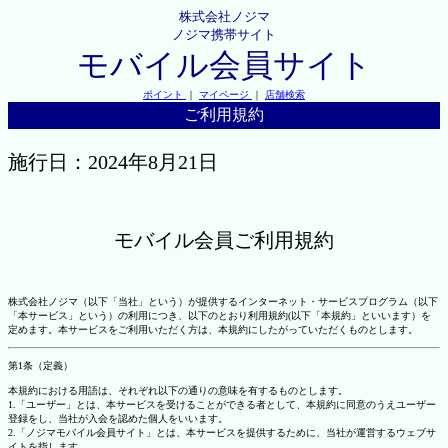
株式会社ノジマ
ノジマ携帯サイト
モバイル会員サイト
ポイント
｜
マイページ
｜
店舗検索
ご利用規約
施行日：2024年8月21日
モバイル会員ご利用規約
株式会社ノジマ（以下「当社」という）が提供するインターネット・サービスプログラム（以下
「本サービス」という）の利用につき、以下のとおり利用規約(以下「本規約」といいます）を
定めます。本サービスをご利用いただく方は、本規約にしたがっていただくものとします。
第1条（定義）
本規約における用語は、それぞれ以下の通りの意味を有するものとします。
1.「ユーザー」とは、本サービスを受けることができる者として、本規約に同意のうえユーザー
登録をし、当社が入会を認めた個人をいいます。
2.「ノジマモバイル会員サイト」とは、本サービスを提供するために、当社が運営するウェブサ
イトを指します。