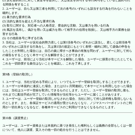
(2) 反社会的勢力に対して資金等を提供し、又は便宜を供与する等の関与をしていると認められ
る関係を有すること
2. ユーザーは、自ら又は第三者を利用して次の各号のいずれにも該当する行為を行わないことを
確約します。
(1) 暴力的な要求行為
(2) 法的な責任を超えた不当な要求行為
(3) 取引に関する、対応者への人格否定、脅迫的な言動、又は暴力を用いる行為
(4) 風説を流布し、偽計を用い又は威力を用いて相手方の信用を毀損し、又は相手方の業務を妨
害する行為
(5) その他前各号に準ずる行為
3. 当社は、ユーザーが反社会的勢力若しくは第1項各号のいずれかに該当し、若しくは前項各号
のいずれかに該当する行為をし、又は第1項の規定にもとづく表明・確約に関して虚偽の申告を
したことが判明した場合には、自己の責に帰すべき事由の有無を問わず、ユーザーに対して何ら
の催告をすることなく本サービスを解除することができます。
4. ユーザーは、前項により当社が本サービスを解除した場合、ユーザーに損害が生じたとしても
これを一切賠償する責任はないことを確認し、これを了承します。
第9条（登録の取消し）
1. ユーザーは、当社が定める手続により、いつでもユーザー登録を取消しすることができます。
2. ユーザーが本規約に違反した場合、または12ヶ月間連続して本サービスを利用しなかった場合
には、当社はユーザー登録を取消しできるものとします。ただし、ユーザー登録の取消し後も、
それまでに配信手続が完了していた情報等が当社等からユーザーに届くことがあります。
3. ユーザーは、ユーザー登録の取消しがなされた場合、当社に対して何ら請求権も取得しないも
のとします。また、各保証サービスの適用が受けられなくなり、ノジマスーパーポイントのご利
用が一切出来なくなるなど、各種本サービスのご利用ができなくなるものとします。
第10条（譲渡禁止）
ユーザーは、ユーザー資格または本規約に基づき発生した権利もしくは義務の全部もしくは一部
について、他人に譲渡、質入その他一切の処分を行うことはできません。