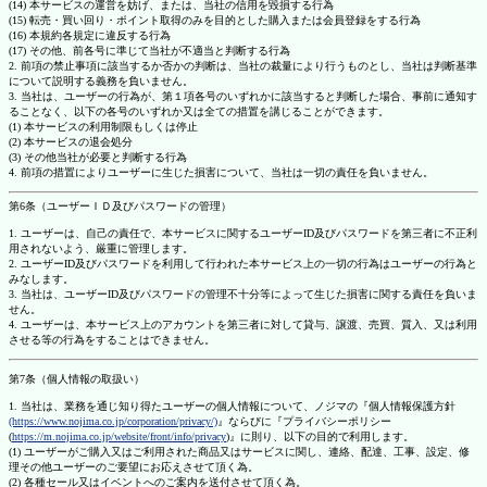
(14) 本サービスの運営を妨げ、または、当社の信用を毀損する行為
(15) 転売・買い回り・ポイント取得のみを目的とした購入または会員登録をする行為
(16) 本規約各規定に違反する行為
(17) その他、前各号に準じて当社が不適当と判断する行為
2. 前項の禁止事項に該当するか否かの判断は、当社の裁量により行うものとし、当社は判断基準
について説明する義務を負いません。
3. 当社は、ユーザーの行為が、第１項各号のいずれかに該当すると判断した場合、事前に通知す
ることなく、以下の各号のいずれか又は全ての措置を講じることができます。
(1) 本サービスの利用制限もしくは停止
(2) 本サービスの退会処分
(3) その他当社が必要と判断する行為
4. 前項の措置によりユーザーに生じた損害について、当社は一切の責任を負いません。
第6条（ユーザーＩＤ及びパスワードの管理）
1. ユーザーは、自己の責任で、本サービスに関するユーザーID及びパスワードを第三者に不正利
用されないよう、厳重に管理します。
2. ユーザーID及びパスワードを利用して行われた本サービス上の一切の行為はユーザーの行為と
みなします。
3. 当社は、ユーザーID及びパスワードの管理不十分等によって生じた損害に関する責任を負いま
せん。
4. ユーザーは、本サービス上のアカウントを第三者に対して貸与、譲渡、売買、質入、又は利用
させる等の行為をすることはできません。
第7条（個人情報の取扱い）
1. 当社は、業務を通じ知り得たユーザーの個人情報について、ノジマの『個人情報保護方針
(https://www.nojima.co.jp/corporation/privacy/)
』ならびに『プライバシーポリシー
(
https://m.nojima.co.jp/website/front/info/privacy
)』に則り、以下の目的で利用します。
(1) ユーザーがご購入又はご利用された商品又はサービスに関し、連絡、配達、工事、設定、修
理その他ユーザーのご要望にお応えさせて頂く為。
(2) 各種セール又はイベントへのご案内を送付させて頂く為。