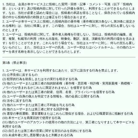
1. 当社は、会員が本サービス上に投稿した質問・回答・記事・コメント・写真（以下「投稿内
容」といいます）及び投稿内容に対して行った評価を保存し、利用することができるものとしま
す。なお、当社が必要と認めた場合には、投稿者の承諾を得ることなく、保存されている投稿内
容の中から投稿内容の削除または修正を行う場合があります。
2. ユーザーが本サービス上に投稿した投稿内容の著作権（著作権法第21条ないし第28条に規定さ
れる権利）は、当社に帰属します。この場合、当社はユーザーに対し、何らの支払も要しないも
のとします。
3. ユーザーは、投稿内容に関して、著作者人格権を行使しない。当社は、投稿内容の編集、改
変、複製、転載等の利用（何れも出版化、映像化、翻訳、放送、演劇化等の利用の場合を含みま
す）を行うことができます。これらを行う場合でも、当社はユーザーに対し、何らの支払も要し
ないものとし、また、当社はユーザーの氏名、ユーザーIDまたはハンドルネーム、その他のユー
ザーを表す名称を表示しないことができるものとします。
第5条（禁止事項）
1. ユーザーは、本サービスを利用するにあたり、以下に該当する行為を禁止します。
(1) 公序良俗に反するもの
(2) 犯罪的行為を助長しまたはその実行を暗示する行為
(3) 他のユーザーまたは第三者の知的財産権（著作権・意匠権・特許権・実用新案権・商標権・
ノウハウが含まれるがこれらに限定されません）を侵害する行為
(4) 他のユーザーまたは第三者の財産、信用、名誉、プライバシーを侵害する行為
(5) ユーザー自身の個人を特定できる情報を、他の会員に公開する行為
(6) 法令に反する行為
(7) 他のユーザーまたは第三者に不利益を与える行為
(8) 他のユーザーまたは第三者に対する誹謗中傷
(9) 選挙の事前運動、選挙運動またはこれらに類似する場合、および公職選挙法に抵触する行為
(10) 本サービスを商業目的で使用する行為
(11) 他のユーザーのアカウントの使用その他の方法により、第三者になりすまして本サービスを
利用する行為
(12) 自己または第三者の営業に関する宣伝のみを目的にする行為
(13) 未成年者に対し悪影響があると判断される行為