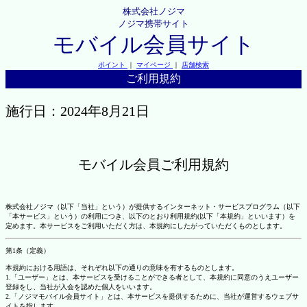
株式会社ノジマ
ノジマ携帯サイト
モバイル会員サイト
ポイント
｜
マイページ
｜
店舗検索
ご利用規約
施行日：2024年8月21日
モバイル会員ご利用規約
株式会社ノジマ（以下「当社」という）が提供するインターネット・サービスプログラム（以下
「本サービス」という）の利用につき、以下のとおり利用規約(以下「本規約」といいます）を
定めます。本サービスをご利用いただく方は、本規約にしたがっていただくものとします。
第1条（定義）
本規約における用語は、それぞれ以下の通りの意味を有するものとします。
1.「ユーザー」とは、本サービスを受けることができる者として、本規約に同意のうえユーザー
登録をし、当社が入会を認めた個人をいいます。
2.「ノジマモバイル会員サイト」とは、本サービスを提供するために、当社が運営するウェブサ
イトを指します。