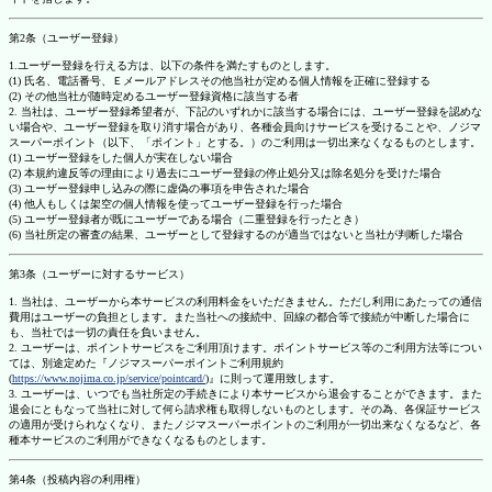
第2条（ユーザー登録）
1.ユーザー登録を行える方は、以下の条件を満たすものとします。
(1) 氏名、電話番号、Ｅメールアドレスその他当社が定める個人情報を正確に登録する
(2) その他当社が随時定めるユーザー登録資格に該当する者
2. 当社は、ユーザー登録希望者が、下記のいずれかに該当する場合には、ユーザー登録を認めな
い場合や、ユーザー登録を取り消す場合があり、各種会員向けサービスを受けることや、ノジマ
スーパーポイント（以下、「ポイント」とする。）のご利用は一切出来なくなるものとします。
(1) ユーザー登録をした個人が実在しない場合
(2) 本規約違反等の理由により過去にユーザー登録の停止処分又は除名処分を受けた場合
(3) ユーザー登録申し込みの際に虚偽の事項を申告された場合
(4) 他人もしくは架空の個人情報を使ってユーザー登録を行った場合
(5) ユーザー登録者が既にユーザーである場合（二重登録を行ったとき）
(6) 当社所定の審査の結果、ユーザーとして登録するのが適当ではないと当社が判断した場合
第3条（ユーザーに対するサービス）
1. 当社は、ユーザーから本サービスの利用料金をいただきません。ただし利用にあたっての通信
費用はユーザーの負担とします。また当社への接続中、回線の都合等で接続が中断した場合に
も、当社では一切の責任を負いません。
2. ユーザーは、ポイントサービスをご利用頂けます。ポイントサービス等のご利用方法等につい
ては、別途定めた『ノジマスーパーポイントご利用規約
(
https://www.nojima.co.jp/service/pointcard/
)』に則って運用致します。
3. ユーザーは、いつでも当社所定の手続きにより本サービスから退会することができます。また
退会にともなって当社に対して何ら請求権も取得しないものとします。その為、各保証サービス
の適用が受けられなくなり、またノジマスーパーポイントのご利用が一切出来なくなるなど、各
種本サービスのご利用ができなくなるものとします。
第4条（投稿内容の利用権）