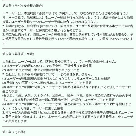
第11条（モバイル会員の統合）
1. ユーザーは、本規約第２条第２項（5）の例外として、やむを得ずまたは当社の都合等によ
り、同一名義で、他端末におけるユーザー登録を行った場合においては、統合手続きにより当該
複数のユーザー登録を一つのユーザー登録に統合しなければならない。
2. 前項における、統合手続きにおいては、統合されるユーザー登録側に付帯する本サービスの内
容が、統合するユーザー登録側に引き継がれるものとする。
3. 前二項に拘わらず、当該ユーザーが転売屋等、商業目的を有している可能性がある場合や、そ
の他不正な目的を有して複数登録を行っていたと思われる場合には、この限りではないものとす
る。
第12条（非保証・免責）
1. 当社は、ユーザーに対して、以下の各号の事項について、一切の保証をしません。
(1) 本サービスの内容について、その完全性、正確性及び有効性等
(2) 本サービスに中断、中止その他の障害が生じないこと
2. 当社は、以下の各号の損害について、一切の責任を負いません。
(1) ユーザーが登録情報の変更を行わなかったことによりユーザーに生じた損害
(2) 予期しない不正アクセス等の行為によりユーザーに生じた損害
(3) 本サービスの利用に関連してユーザーが日本又は外国の法令に触れたことによりユーザーに
生じた損害
(4) 天災、地変、火災、ストライキ、通商停止、戦争、内乱、疫病・感染症の流行その他の不可
抗力により本契約の全部又は一部に不履行が発生した場合、ユーザーに生じた損害
(5) 本サービスの利用に関し、ユーザーが第三者との間でトラブル（本サービス内外を問いませ
ん。）になった場合、ユーザーに生じた損害
3. 本サービスの提供を受けるために必要な機器、通信手段及び交通手段等の環境は全てユーザー
の費用と責任で備えます。また、本サービスの利用にあたり必要となる通信費用は、全てユーザ
ーの負担とします。
第13条（その他）