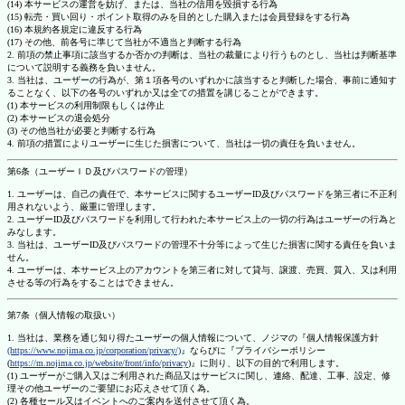
(14) 本サービスの運営を妨げ、または、当社の信用を毀損する行為
(15) 転売・買い回り・ポイント取得のみを目的とした購入または会員登録をする行為
(16) 本規約各規定に違反する行為
(17) その他、前各号に準じて当社が不適当と判断する行為
2. 前項の禁止事項に該当するか否かの判断は、当社の裁量により行うものとし、当社は判断基準
について説明する義務を負いません。
3. 当社は、ユーザーの行為が、第１項各号のいずれかに該当すると判断した場合、事前に通知す
ることなく、以下の各号のいずれか又は全ての措置を講じることができます。
(1) 本サービスの利用制限もしくは停止
(2) 本サービスの退会処分
(3) その他当社が必要と判断する行為
4. 前項の措置によりユーザーに生じた損害について、当社は一切の責任を負いません。
第6条（ユーザーＩＤ及びパスワードの管理）
1. ユーザーは、自己の責任で、本サービスに関するユーザーID及びパスワードを第三者に不正利
用されないよう、厳重に管理します。
2. ユーザーID及びパスワードを利用して行われた本サービス上の一切の行為はユーザーの行為と
みなします。
3. 当社は、ユーザーID及びパスワードの管理不十分等によって生じた損害に関する責任を負いま
せん。
4. ユーザーは、本サービス上のアカウントを第三者に対して貸与、譲渡、売買、質入、又は利用
させる等の行為をすることはできません。
第7条（個人情報の取扱い）
1. 当社は、業務を通じ知り得たユーザーの個人情報について、ノジマの『個人情報保護方針
(https://www.nojima.co.jp/corporation/privacy/)
』ならびに『プライバシーポリシー
(
https://m.nojima.co.jp/website/front/info/privacy
)』に則り、以下の目的で利用します。
(1) ユーザーがご購入又はご利用された商品又はサービスに関し、連絡、配達、工事、設定、修
理その他ユーザーのご要望にお応えさせて頂く為。
(2) 各種セール又はイベントへのご案内を送付させて頂く為。