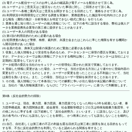
(3) 電子メール配信サービスのお申し込みの確認及び電子メールを配信させて頂く為。
(4) ユーザーよりご意見又はご提言をいただいた事項に対し、ご回答させて頂く為。
(5) ユーザーへ各種ご案内又はご意見をお聞きすることを目的として、連絡をさせて頂く為。
(6) 利用状況や利用環境などに関する調査を実施や、業務提携をした施設等や社内向けにさまざ
まな報告（属性の集計・分析等個人を特定できない様式に限る）を行うため
2. 業務を通じ知り得たユーザーの個人情報について、以下の各号に該当する場合、弊社は個人デ
ータを業務提携先企業等の第三者に提供することがあります。
(1) ユーザー本人の同意がある場合
(2) 第1項の利用目的のために必要のある場合
(3) 犯罪捜査の為など警察、検察、裁判所、弁護士会またはこれらに準じた権限を有する機関か
ら開示請求があった場合
(4) 会員の生命、身体又は財産の保護のために緊急に必要がある場合
3. 収集した個人情報をより安全性を高めるため、データセンターに保管の委託を実施しておりま
すが、データセンターでは個人情報にアクセスする権利は無く、又データセンターは当社により
定期的に監督をしております。
データ処理の委託を当社のセキュリティーの管理化に置かれた状況で実施しております。
4. 登録した情報に変更があった場合、ユーザーは、当社が定める方法により速やかに登録内容の
変更を行っていただくものとします。ユーザーが変更を怠ったことによる不利益について、当社
は責任を負いません。また、この場合、当社はユーザー登録を抹消することがあります。
5. その他、個人情報について本条項についての解釈に争いが出た場合や未記載の事項について
は、当社の『個人情報保護方針』ならびに『プライバシーポリシー』に基づいて判断致します。
第8条（反社会的勢力の排除）
1. ユーザーは、現在、暴力団、暴力団員、暴力団員でなくなった時から5年を経過しない者、暴
力団準構成員、暴力団関係企業、総会屋等、社会運動等標ぼうゴロ又は特殊知能暴力集団等、そ
の他これらに準ずる者（以下総称して「反社会的勢力」といいます。）に該当しないこと、及び
次の各号のいずれにも該当しないことを表明し、かつ将来にわたっても該当しないことを確約し
ます。
(1) 自己、自社若しくは第三者の不正の利益を図る目的又は第三者に損害を加える目的をもって
する等、不当に反社会的勢力を利用していると認められる関係を有すること