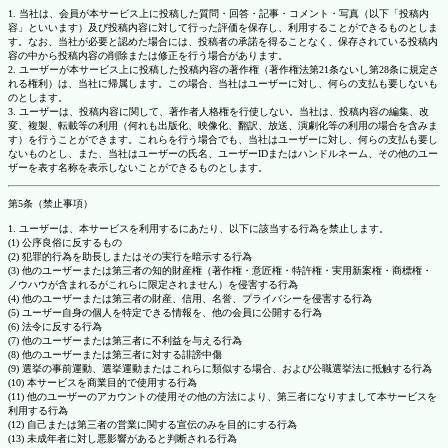
1. 当社は、会員が本サービス上に投稿した質問・回答・記事・コメント・写真（以下「投稿内
容」といいます）及び投稿内容に対して行った評価を保存し、利用することができるものとしま
す。なお、当社が必要と認めた場合には、投稿者の承諾を得ることなく、保存されている投稿内
容の中から投稿内容の削除または修正を行う場合があります。
2. ユーザーが本サービス上に投稿した投稿内容の著作権（著作権法第21条ないし第28条に規定さ
れる権利）は、当社に帰属します。この場合、当社はユーザーに対し、何らの支払も要しないも
のとします。
3. ユーザーは、投稿内容に関して、著作者人格権を行使しない。当社は、投稿内容の編集、改
変、複製、転載等の利用（何れも出版化、映像化、翻訳、放送、演劇化等の利用の場合を含みま
す）を行うことができます。これらを行う場合でも、当社はユーザーに対し、何らの支払も要し
ないものとし、また、当社はユーザーの氏名、ユーザーIDまたはハンドルネーム、その他のユー
ザーを表す名称を表示しないことができるものとします。
第5条（禁止事項）
1. ユーザーは、本サービスを利用するにあたり、以下に該当する行為を禁止します。
(1) 公序良俗に反するもの
(2) 犯罪的行為を助長しまたはその実行を暗示する行為
(3) 他のユーザーまたは第三者の知的財産権（著作権・意匠権・特許権・実用新案権・商標権・
ノウハウが含まれるがこれらに限定されません）を侵害する行為
(4) 他のユーザーまたは第三者の財産、信用、名誉、プライバシーを侵害する行為
(5) ユーザー自身の個人を特定できる情報を、他の会員に公開する行為
(6) 法令に反する行為
(7) 他のユーザーまたは第三者に不利益を与える行為
(8) 他のユーザーまたは第三者に対する誹謗中傷
(9) 選挙の事前運動、選挙運動またはこれらに類似する場合、および公職選挙法に抵触する行為
(10) 本サービスを商業目的で使用する行為
(11) 他のユーザーのアカウントの使用その他の方法により、第三者になりすまして本サービスを
利用する行為
(12) 自己または第三者の営業に関する宣伝のみを目的にする行為
(13) 未成年者に対し悪影響があると判断される行為