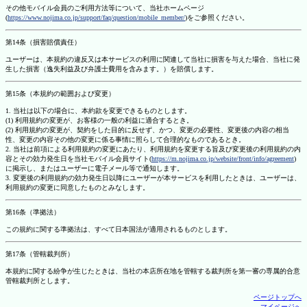
その他モバイル会員のご利用方法等について、当社ホームページ
(
https://www.nojima.co.jp/support/faq/question/mobile_member/
)をご参照ください。
第14条（損害賠償責任）
ユーザーは、本規約の違反又は本サービスの利用に関連して当社に損害を与えた場合、当社に発
生した損害（逸失利益及び弁護士費用を含みます。）を賠償します。
第15条（本規約の範囲および変更）
1. 当社は以下の場合に、本約款を変更できるものとします。
(1) 利用規約の変更が、お客様の一般の利益に適合するとき。
(2) 利用規約の変更が、契約をした目的に反せず、かつ、変更の必要性、変更後の内容の相当
性、変更の内容その他の変更に係る事情に照らして合理的なものであるとき。
2. 当社は前項による利用規約の変更にあたり、利用規約を変更する旨及び変更後の利用規約の内
容とその効力発生日を当社モバイル会員サイト(
https://m.nojima.co.jp/website/front/info/agreement
)
に掲示し、またはユーザーに電子メール等で通知します。
3. 変更後の利用規約の効力発生日以降にユーザーが本サービスを利用したときは、ユーザーは、
利用規約の変更に同意したものとみなします。
第16条（準拠法）
この規約に関する準拠法は、すべて日本国法が適用されるものとします。
第17条（管轄裁判所）
本規約に関する紛争が生じたときは、当社の本店所在地を管轄する裁判所を第一審の専属的合意
管轄裁判所とします。
ページトップへ
マイページへ