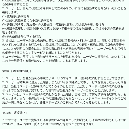
(2) 反社会的勢力に対して資金等を提供し、又は便宜を供与する等の関与をしていると認められ
る関係を有すること
2. ユーザーは、自ら又は第三者を利用して次の各号のいずれにも該当する行為を行わないことを
確約します。
(1) 暴力的な要求行為
(2) 法的な責任を超えた不当な要求行為
(3) 取引に関する、対応者への人格否定、脅迫的な言動、又は暴力を用いる行為
(4) 風説を流布し、偽計を用い又は威力を用いて相手方の信用を毀損し、又は相手方の業務を妨
害する行為
(5) その他前各号に準ずる行為
3. 当社は、ユーザーが反社会的勢力若しくは第1項各号のいずれかに該当し、若しくは前項各号
のいずれかに該当する行為をし、又は第1項の規定にもとづく表明・確約に関して虚偽の申告を
したことが判明した場合には、自己の責に帰すべき事由の有無を問わず、ユーザーに対して何ら
の催告をすることなく本サービスを解除することができます。
4. ユーザーは、前項により当社が本サービスを解除した場合、ユーザーに損害が生じたとしても
これを一切賠償する責任はないことを確認し、これを了承します。
第9条（登録の取消し）
1. ユーザーは、当社が定める手続により、いつでもユーザー登録を取消しすることができます。
2. ユーザーが本規約に違反した場合、または12ヶ月間連続して本サービスを利用しなかった場合
には、当社はユーザー登録を取消しできるものとします。ただし、ユーザー登録の取消し後も、
それまでに配信手続が完了していた情報等が当社等からユーザーに届くことがあります。
3. ユーザーは、ユーザー登録の取消しがなされた場合、当社に対して何ら請求権も取得しないも
のとします。また、各保証サービスの適用が受けられなくなり、ノジマスーパーポイントのご利
用が一切出来なくなるなど、各種本サービスのご利用ができなくなるものとします。
第10条（譲渡禁止）
ユーザーは、ユーザー資格または本規約に基づき発生した権利もしくは義務の全部もしくは一部
について、他人に譲渡、質入その他一切の処分を行うことはできません。