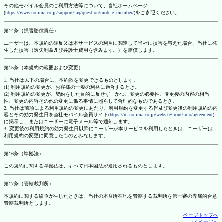
その他モバイル会員のご利用方法等について、当社ホームページ
(
https://www.nojima.co.jp/support/faq/question/mobile_member/
)をご参照ください。
第14条（損害賠償責任）
ユーザーは、本規約の違反又は本サービスの利用に関連して当社に損害を与えた場合、当社に発
生した損害（逸失利益及び弁護士費用を含みます。）を賠償します。
第15条（本規約の範囲および変更）
1. 当社は以下の場合に、本約款を変更できるものとします。
(1) 利用規約の変更が、お客様の一般の利益に適合するとき。
(2) 利用規約の変更が、契約をした目的に反せず、かつ、変更の必要性、変更後の内容の相当
性、変更の内容その他の変更に係る事情に照らして合理的なものであるとき。
2. 当社は前項による利用規約の変更にあたり、利用規約を変更する旨及び変更後の利用規約の内
容とその効力発生日を当社モバイル会員サイト(
https://m.nojima.co.jp/website/front/info/agreement
)
に掲示し、またはユーザーに電子メール等で通知します。
3. 変更後の利用規約の効力発生日以降にユーザーが本サービスを利用したときは、ユーザーは、
利用規約の変更に同意したものとみなします。
第16条（準拠法）
この規約に関する準拠法は、すべて日本国法が適用されるものとします。
第17条（管轄裁判所）
本規約に関する紛争が生じたときは、当社の本店所在地を管轄する裁判所を第一審の専属的合意
管轄裁判所とします。
ページトップへ
マイページへ