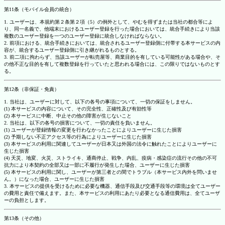
第11条（モバイル会員の統合）
1. ユーザーは、本規約第２条第２項（5）の例外として、やむを得ずまたは当社の都合等によ
り、同一名義で、他端末におけるユーザー登録を行った場合においては、統合手続きにより当該
複数のユーザー登録を一つのユーザー登録に統合しなければならない。
2. 前項における、統合手続きにおいては、統合されるユーザー登録側に付帯する本サービスの内
容が、統合するユーザー登録側に引き継がれるものとする。
3. 前二項に拘わらず、当該ユーザーが転売屋等、商業目的を有している可能性がある場合や、そ
の他不正な目的を有して複数登録を行っていたと思われる場合には、この限りではないものとす
る。
第12条（非保証・免責）
1. 当社は、ユーザーに対して、以下の各号の事項について、一切の保証をしません。
(1) 本サービスの内容について、その完全性、正確性及び有効性等
(2) 本サービスに中断、中止その他の障害が生じないこと
2. 当社は、以下の各号の損害について、一切の責任を負いません。
(1) ユーザーが登録情報の変更を行わなかったことによりユーザーに生じた損害
(2) 予期しない不正アクセス等の行為によりユーザーに生じた損害
(3) 本サービスの利用に関連してユーザーが日本又は外国の法令に触れたことによりユーザーに
生じた損害
(4) 天災、地変、火災、ストライキ、通商停止、戦争、内乱、疫病・感染症の流行その他の不可
抗力により本契約の全部又は一部に不履行が発生した場合、ユーザーに生じた損害
(5) 本サービスの利用に関し、ユーザーが第三者との間でトラブル（本サービス内外を問いませ
ん。）になった場合、ユーザーに生じた損害
3. 本サービスの提供を受けるために必要な機器、通信手段及び交通手段等の環境は全てユーザー
の費用と責任で備えます。また、本サービスの利用にあたり必要となる通信費用は、全てユーザ
ーの負担とします。
第13条（その他）