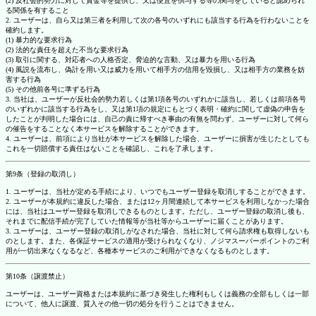
(2) 反社会的勢力に対して資金等を提供し、又は便宜を供与する等の関与をしていると認められ
る関係を有すること
2. ユーザーは、自ら又は第三者を利用して次の各号のいずれにも該当する行為を行わないことを
確約します。
(1) 暴力的な要求行為
(2) 法的な責任を超えた不当な要求行為
(3) 取引に関する、対応者への人格否定、脅迫的な言動、又は暴力を用いる行為
(4) 風説を流布し、偽計を用い又は威力を用いて相手方の信用を毀損し、又は相手方の業務を妨
害する行為
(5) その他前各号に準ずる行為
3. 当社は、ユーザーが反社会的勢力若しくは第1項各号のいずれかに該当し、若しくは前項各号
のいずれかに該当する行為をし、又は第1項の規定にもとづく表明・確約に関して虚偽の申告を
したことが判明した場合には、自己の責に帰すべき事由の有無を問わず、ユーザーに対して何ら
の催告をすることなく本サービスを解除することができます。
4. ユーザーは、前項により当社が本サービスを解除した場合、ユーザーに損害が生じたとしても
これを一切賠償する責任はないことを確認し、これを了承します。
第9条（登録の取消し）
1. ユーザーは、当社が定める手続により、いつでもユーザー登録を取消しすることができます。
2. ユーザーが本規約に違反した場合、または12ヶ月間連続して本サービスを利用しなかった場合
には、当社はユーザー登録を取消しできるものとします。ただし、ユーザー登録の取消し後も、
それまでに配信手続が完了していた情報等が当社等からユーザーに届くことがあります。
3. ユーザーは、ユーザー登録の取消しがなされた場合、当社に対して何ら請求権も取得しないも
のとします。また、各保証サービスの適用が受けられなくなり、ノジマスーパーポイントのご利
用が一切出来なくなるなど、各種本サービスのご利用ができなくなるものとします。
第10条（譲渡禁止）
ユーザーは、ユーザー資格または本規約に基づき発生した権利もしくは義務の全部もしくは一部
について、他人に譲渡、質入その他一切の処分を行うことはできません。