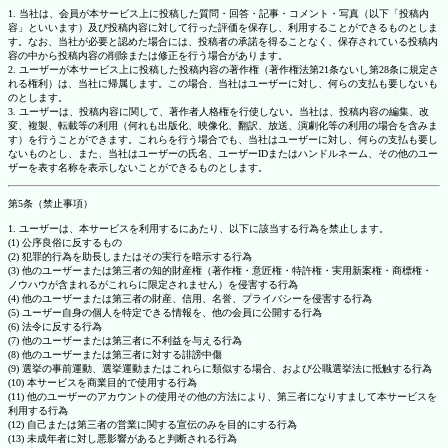
1. 当社は、会員が本サービス上に投稿した質問・回答・記事・コメント・写真（以下「投稿内
容」といいます）及び投稿内容に対して行った評価を保存し、利用することができるものとしま
す。なお、当社が必要と認めた場合には、投稿者の承諾を得ることなく、保存されている投稿内
容の中から投稿内容の削除または修正を行う場合があります。
2. ユーザーが本サービス上に投稿した投稿内容の著作権（著作権法第21条ないし第28条に規定さ
れる権利）は、当社に帰属します。この場合、当社はユーザーに対し、何らの支払も要しないも
のとします。
3. ユーザーは、投稿内容に関して、著作者人格権を行使しない。当社は、投稿内容の編集、改
変、複製、転載等の利用（何れも出版化、映像化、翻訳、放送、演劇化等の利用の場合を含みま
す）を行うことができます。これらを行う場合でも、当社はユーザーに対し、何らの支払も要し
ないものとし、また、当社はユーザーの氏名、ユーザーIDまたはハンドルネーム、その他のユー
ザーを表す名称を表示しないことができるものとします。
第5条（禁止事項）
1. ユーザーは、本サービスを利用するにあたり、以下に該当する行為を禁止します。
(1) 公序良俗に反するもの
(2) 犯罪的行為を助長しまたはその実行を暗示する行為
(3) 他のユーザーまたは第三者の知的財産権（著作権・意匠権・特許権・実用新案権・商標権・
ノウハウが含まれるがこれらに限定されません）を侵害する行為
(4) 他のユーザーまたは第三者の財産、信用、名誉、プライバシーを侵害する行為
(5) ユーザー自身の個人を特定できる情報を、他の会員に公開する行為
(6) 法令に反する行為
(7) 他のユーザーまたは第三者に不利益を与える行為
(8) 他のユーザーまたは第三者に対する誹謗中傷
(9) 選挙の事前運動、選挙運動またはこれらに類似する場合、および公職選挙法に抵触する行為
(10) 本サービスを商業目的で使用する行為
(11) 他のユーザーのアカウントの使用その他の方法により、第三者になりすまして本サービスを
利用する行為
(12) 自己または第三者の営業に関する宣伝のみを目的にする行為
(13) 未成年者に対し悪影響があると判断される行為