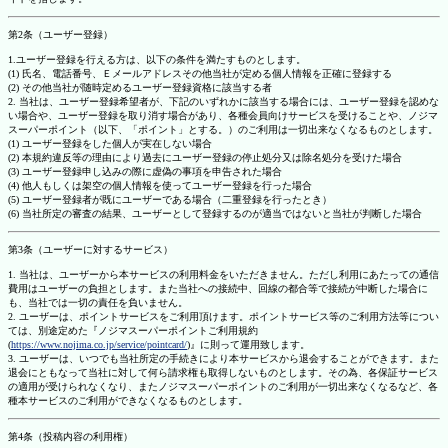
第2条（ユーザー登録）
1.ユーザー登録を行える方は、以下の条件を満たすものとします。
(1) 氏名、電話番号、Ｅメールアドレスその他当社が定める個人情報を正確に登録する
(2) その他当社が随時定めるユーザー登録資格に該当する者
2. 当社は、ユーザー登録希望者が、下記のいずれかに該当する場合には、ユーザー登録を認めな
い場合や、ユーザー登録を取り消す場合があり、各種会員向けサービスを受けることや、ノジマ
スーパーポイント（以下、「ポイント」とする。）のご利用は一切出来なくなるものとします。
(1) ユーザー登録をした個人が実在しない場合
(2) 本規約違反等の理由により過去にユーザー登録の停止処分又は除名処分を受けた場合
(3) ユーザー登録申し込みの際に虚偽の事項を申告された場合
(4) 他人もしくは架空の個人情報を使ってユーザー登録を行った場合
(5) ユーザー登録者が既にユーザーである場合（二重登録を行ったとき）
(6) 当社所定の審査の結果、ユーザーとして登録するのが適当ではないと当社が判断した場合
第3条（ユーザーに対するサービス）
1. 当社は、ユーザーから本サービスの利用料金をいただきません。ただし利用にあたっての通信
費用はユーザーの負担とします。また当社への接続中、回線の都合等で接続が中断した場合に
も、当社では一切の責任を負いません。
2. ユーザーは、ポイントサービスをご利用頂けます。ポイントサービス等のご利用方法等につい
ては、別途定めた『ノジマスーパーポイントご利用規約
(
https://www.nojima.co.jp/service/pointcard/
)』に則って運用致します。
3. ユーザーは、いつでも当社所定の手続きにより本サービスから退会することができます。また
退会にともなって当社に対して何ら請求権も取得しないものとします。その為、各保証サービス
の適用が受けられなくなり、またノジマスーパーポイントのご利用が一切出来なくなるなど、各
種本サービスのご利用ができなくなるものとします。
第4条（投稿内容の利用権）