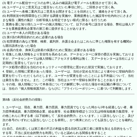
(3) 電子メール配信サービスのお申し込みの確認及び電子メールを配信させて頂く為。
(4) ユーザーよりご意見又はご提言をいただいた事項に対し、ご回答させて頂く為。
(5) ユーザーへ各種ご案内又はご意見をお聞きすることを目的として、連絡をさせて頂く為。
(6) 利用状況や利用環境などに関する調査を実施や、業務提携をした施設等や社内向けにさまざ
まな報告（属性の集計・分析等個人を特定できない様式に限る）を行うため
2. 業務を通じ知り得たユーザーの個人情報について、以下の各号に該当する場合、弊社は個人デ
ータを業務提携先企業等の第三者に提供することがあります。
(1) ユーザー本人の同意がある場合
(2) 第1項の利用目的のために必要のある場合
(3) 犯罪捜査の為など警察、検察、裁判所、弁護士会またはこれらに準じた権限を有する機関か
ら開示請求があった場合
(4) 会員の生命、身体又は財産の保護のために緊急に必要がある場合
3. 収集した個人情報をより安全性を高めるため、データセンターに保管の委託を実施しておりま
すが、データセンターでは個人情報にアクセスする権利は無く、又データセンターは当社により
定期的に監督をしております。
データ処理の委託を当社のセキュリティーの管理化に置かれた状況で実施しております。
4. 登録した情報に変更があった場合、ユーザーは、当社が定める方法により速やかに登録内容の
変更を行っていただくものとします。ユーザーが変更を怠ったことによる不利益について、当社
は責任を負いません。また、この場合、当社はユーザー登録を抹消することがあります。
5. その他、個人情報について本条項についての解釈に争いが出た場合や未記載の事項について
は、当社の『個人情報保護方針』ならびに『プライバシーポリシー』に基づいて判断致します。
第8条（反社会的勢力の排除）
1. ユーザーは、現在、暴力団、暴力団員、暴力団員でなくなった時から5年を経過しない者、暴
力団準構成員、暴力団関係企業、総会屋等、社会運動等標ぼうゴロ又は特殊知能暴力集団等、そ
の他これらに準ずる者（以下総称して「反社会的勢力」といいます。）に該当しないこと、及び
次の各号のいずれにも該当しないことを表明し、かつ将来にわたっても該当しないことを確約し
ます。
(1) 自己、自社若しくは第三者の不正の利益を図る目的又は第三者に損害を加える目的をもって
する等、不当に反社会的勢力を利用していると認められる関係を有すること