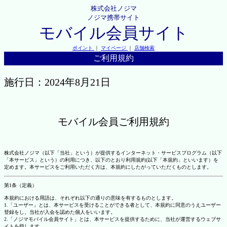
株式会社ノジマ
ノジマ携帯サイト
モバイル会員サイト
ポイント
｜
マイページ
｜
店舗検索
ご利用規約
施行日：2024年8月21日
モバイル会員ご利用規約
株式会社ノジマ（以下「当社」という）が提供するインターネット・サービスプログラム（以下
「本サービス」という）の利用につき、以下のとおり利用規約(以下「本規約」といいます）を
定めます。本サービスをご利用いただく方は、本規約にしたがっていただくものとします。
第1条（定義）
本規約における用語は、それぞれ以下の通りの意味を有するものとします。
1.「ユーザー」とは、本サービスを受けることができる者として、本規約に同意のうえユーザー
登録をし、当社が入会を認めた個人をいいます。
2.「ノジマモバイル会員サイト」とは、本サービスを提供するために、当社が運営するウェブサ
イトを指します。