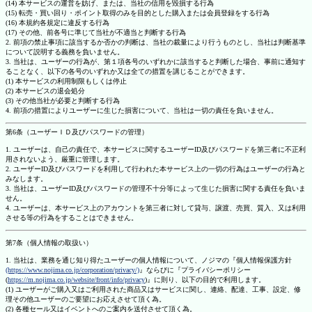
(14) 本サービスの運営を妨げ、または、当社の信用を毀損する行為
(15) 転売・買い回り・ポイント取得のみを目的とした購入または会員登録をする行為
(16) 本規約各規定に違反する行為
(17) その他、前各号に準じて当社が不適当と判断する行為
2. 前項の禁止事項に該当するか否かの判断は、当社の裁量により行うものとし、当社は判断基準
について説明する義務を負いません。
3. 当社は、ユーザーの行為が、第１項各号のいずれかに該当すると判断した場合、事前に通知す
ることなく、以下の各号のいずれか又は全ての措置を講じることができます。
(1) 本サービスの利用制限もしくは停止
(2) 本サービスの退会処分
(3) その他当社が必要と判断する行為
4. 前項の措置によりユーザーに生じた損害について、当社は一切の責任を負いません。
第6条（ユーザーＩＤ及びパスワードの管理）
1. ユーザーは、自己の責任で、本サービスに関するユーザーID及びパスワードを第三者に不正利
用されないよう、厳重に管理します。
2. ユーザーID及びパスワードを利用して行われた本サービス上の一切の行為はユーザーの行為と
みなします。
3. 当社は、ユーザーID及びパスワードの管理不十分等によって生じた損害に関する責任を負いま
せん。
4. ユーザーは、本サービス上のアカウントを第三者に対して貸与、譲渡、売買、質入、又は利用
させる等の行為をすることはできません。
第7条（個人情報の取扱い）
1. 当社は、業務を通じ知り得たユーザーの個人情報について、ノジマの『個人情報保護方針
(https://www.nojima.co.jp/corporation/privacy/)
』ならびに『プライバシーポリシー
(
https://m.nojima.co.jp/website/front/info/privacy
)』に則り、以下の目的で利用します。
(1) ユーザーがご購入又はご利用された商品又はサービスに関し、連絡、配達、工事、設定、修
理その他ユーザーのご要望にお応えさせて頂く為。
(2) 各種セール又はイベントへのご案内を送付させて頂く為。