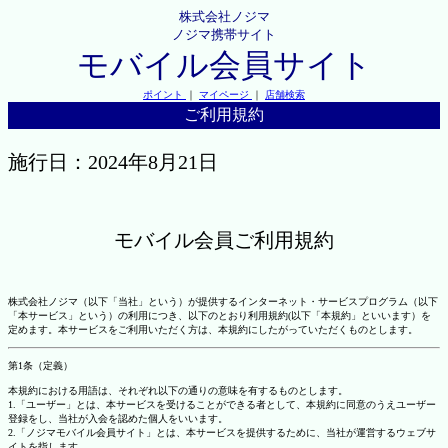
株式会社ノジマ
ノジマ携帯サイト
モバイル会員サイト
ポイント
｜
マイページ
｜
店舗検索
ご利用規約
施行日：2024年8月21日
モバイル会員ご利用規約
株式会社ノジマ（以下「当社」という）が提供するインターネット・サービスプログラム（以下
「本サービス」という）の利用につき、以下のとおり利用規約(以下「本規約」といいます）を
定めます。本サービスをご利用いただく方は、本規約にしたがっていただくものとします。
第1条（定義）
本規約における用語は、それぞれ以下の通りの意味を有するものとします。
1.「ユーザー」とは、本サービスを受けることができる者として、本規約に同意のうえユーザー
登録をし、当社が入会を認めた個人をいいます。
2.「ノジマモバイル会員サイト」とは、本サービスを提供するために、当社が運営するウェブサ
イトを指します。