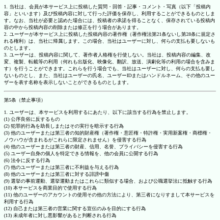
1. 当社は、会員が本サービス上に投稿した質問・回答・記事・コメント・写真（以下「投稿内
容」といいます）及び投稿内容に対して行った評価を保存し、利用することができるものとしま
す。なお、当社が必要と認めた場合には、投稿者の承諾を得ることなく、保存されている投稿内
容の中から投稿内容の削除または修正を行う場合があります。
2. ユーザーが本サービス上に投稿した投稿内容の著作権（著作権法第21条ないし第28条に規定さ
れる権利）は、当社に帰属します。この場合、当社はユーザーに対し、何らの支払も要しないも
のとします。
3. ユーザーは、投稿内容に関して、著作者人格権を行使しない。当社は、投稿内容の編集、改
変、複製、転載等の利用（何れも出版化、映像化、翻訳、放送、演劇化等の利用の場合を含みま
す）を行うことができます。これらを行う場合でも、当社はユーザーに対し、何らの支払も要し
ないものとし、また、当社はユーザーの氏名、ユーザーIDまたはハンドルネーム、その他のユー
ザーを表す名称を表示しないことができるものとします。
第5条（禁止事項）
1. ユーザーは、本サービスを利用するにあたり、以下に該当する行為を禁止します。
(1) 公序良俗に反するもの
(2) 犯罪的行為を助長しまたはその実行を暗示する行為
(3) 他のユーザーまたは第三者の知的財産権（著作権・意匠権・特許権・実用新案権・商標権・
ノウハウが含まれるがこれらに限定されません）を侵害する行為
(4) 他のユーザーまたは第三者の財産、信用、名誉、プライバシーを侵害する行為
(5) ユーザー自身の個人を特定できる情報を、他の会員に公開する行為
(6) 法令に反する行為
(7) 他のユーザーまたは第三者に不利益を与える行為
(8) 他のユーザーまたは第三者に対する誹謗中傷
(9) 選挙の事前運動、選挙運動またはこれらに類似する場合、および公職選挙法に抵触する行為
(10) 本サービスを商業目的で使用する行為
(11) 他のユーザーのアカウントの使用その他の方法により、第三者になりすまして本サービスを
利用する行為
(12) 自己または第三者の営業に関する宣伝のみを目的にする行為
(13) 未成年者に対し悪影響があると判断される行為