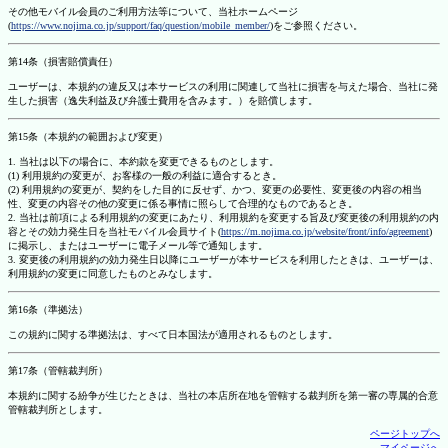
その他モバイル会員のご利用方法等について、当社ホームページ
(
https://www.nojima.co.jp/support/faq/question/mobile_member/
)をご参照ください。
第14条（損害賠償責任）
ユーザーは、本規約の違反又は本サービスの利用に関連して当社に損害を与えた場合、当社に発
生した損害（逸失利益及び弁護士費用を含みます。）を賠償します。
第15条（本規約の範囲および変更）
1. 当社は以下の場合に、本約款を変更できるものとします。
(1) 利用規約の変更が、お客様の一般の利益に適合するとき。
(2) 利用規約の変更が、契約をした目的に反せず、かつ、変更の必要性、変更後の内容の相当
性、変更の内容その他の変更に係る事情に照らして合理的なものであるとき。
2. 当社は前項による利用規約の変更にあたり、利用規約を変更する旨及び変更後の利用規約の内
容とその効力発生日を当社モバイル会員サイト(
https://m.nojima.co.jp/website/front/info/agreement
)
に掲示し、またはユーザーに電子メール等で通知します。
3. 変更後の利用規約の効力発生日以降にユーザーが本サービスを利用したときは、ユーザーは、
利用規約の変更に同意したものとみなします。
第16条（準拠法）
この規約に関する準拠法は、すべて日本国法が適用されるものとします。
第17条（管轄裁判所）
本規約に関する紛争が生じたときは、当社の本店所在地を管轄する裁判所を第一審の専属的合意
管轄裁判所とします。
ページトップへ
マイページへ