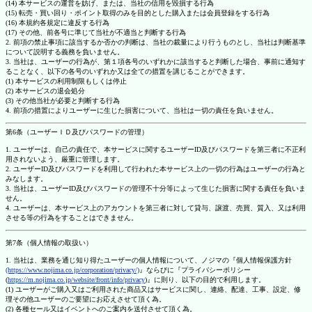
(14) 本サービスの運営を妨げ、または、当社の信用を毀損する行為
(15) 転売・買い回り・ポイント取得のみを目的とした購入または会員登録をする行為
(16) 本規約各規定に違反する行為
(17) その他、前各号に準じて当社が不適当と判断する行為
2. 前項の禁止事項に該当するか否かの判断は、当社の裁量により行うものとし、当社は判断基準
について説明する義務を負いません。
3. 当社は、ユーザーの行為が、第１項各号のいずれかに該当すると判断した場合、事前に通知す
ることなく、以下の各号のいずれか又は全ての措置を講じることができます。
(1) 本サービスの利用制限もしくは停止
(2) 本サービスの退会処分
(3) その他当社が必要と判断する行為
4. 前項の措置によりユーザーに生じた損害について、当社は一切の責任を負いません。
第6条（ユーザーＩＤ及びパスワードの管理）
1. ユーザーは、自己の責任で、本サービスに関するユーザーID及びパスワードを第三者に不正利
用されないよう、厳重に管理します。
2. ユーザーID及びパスワードを利用して行われた本サービス上の一切の行為はユーザーの行為と
みなします。
3. 当社は、ユーザーID及びパスワードの管理不十分等によって生じた損害に関する責任を負いま
せん。
4. ユーザーは、本サービス上のアカウントを第三者に対して貸与、譲渡、売買、質入、又は利用
させる等の行為をすることはできません。
第7条（個人情報の取扱い）
1. 当社は、業務を通じ知り得たユーザーの個人情報について、ノジマの『個人情報保護方針
(https://www.nojima.co.jp/corporation/privacy/)
』ならびに『プライバシーポリシー
(
https://m.nojima.co.jp/website/front/info/privacy
)』に則り、以下の目的で利用します。
(1) ユーザーがご購入又はご利用された商品又はサービスに関し、連絡、配達、工事、設定、修
理その他ユーザーのご要望にお応えさせて頂く為。
(2) 各種セール又はイベントへのご案内を送付させて頂く為。