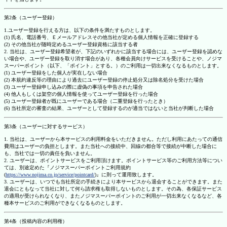
第2条（ユーザー登録）
1.ユーザー登録を行える方は、以下の条件を満たすものとします。
(1) 氏名、電話番号、Ｅメールアドレスその他当社が定める個人情報を正確に登録する
(2) その他当社が随時定めるユーザー登録資格に該当する者
2. 当社は、ユーザー登録希望者が、下記のいずれかに該当する場合には、ユーザー登録を認めな
い場合や、ユーザー登録を取り消す場合があり、各種会員向けサービスを受けることや、ノジマ
スーパーポイント（以下、「ポイント」とする。）のご利用は一切出来なくなるものとします。
(1) ユーザー登録をした個人が実在しない場合
(2) 本規約違反等の理由により過去にユーザー登録の停止処分又は除名処分を受けた場合
(3) ユーザー登録申し込みの際に虚偽の事項を申告された場合
(4) 他人もしくは架空の個人情報を使ってユーザー登録を行った場合
(5) ユーザー登録者が既にユーザーである場合（二重登録を行ったとき）
(6) 当社所定の審査の結果、ユーザーとして登録するのが適当ではないと当社が判断した場合
第3条（ユーザーに対するサービス）
1. 当社は、ユーザーから本サービスの利用料金をいただきません。ただし利用にあたっての通信
費用はユーザーの負担とします。また当社への接続中、回線の都合等で接続が中断した場合に
も、当社では一切の責任を負いません。
2. ユーザーは、ポイントサービスをご利用頂けます。ポイントサービス等のご利用方法等につい
ては、別途定めた『ノジマスーパーポイントご利用規約
(
https://www.nojima.co.jp/service/pointcard/
)』に則って運用致します。
3. ユーザーは、いつでも当社所定の手続きにより本サービスから退会することができます。また
退会にともなって当社に対して何ら請求権も取得しないものとします。その為、各保証サービス
の適用が受けられなくなり、またノジマスーパーポイントのご利用が一切出来なくなるなど、各
種本サービスのご利用ができなくなるものとします。
第4条（投稿内容の利用権）