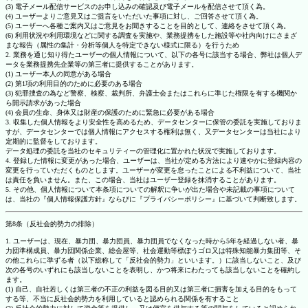
(3) 電子メール配信サービスのお申し込みの確認及び電子メールを配信させて頂く為。
(4) ユーザーよりご意見又はご提言をいただいた事項に対し、ご回答させて頂く為。
(5) ユーザーへ各種ご案内又はご意見をお聞きすることを目的として、連絡をさせて頂く為。
(6) 利用状況や利用環境などに関する調査を実施や、業務提携をした施設等や社内向けにさまざ
まな報告（属性の集計・分析等個人を特定できない様式に限る）を行うため
2. 業務を通じ知り得たユーザーの個人情報について、以下の各号に該当する場合、弊社は個人デ
ータを業務提携先企業等の第三者に提供することがあります。
(1) ユーザー本人の同意がある場合
(2) 第1項の利用目的のために必要のある場合
(3) 犯罪捜査の為など警察、検察、裁判所、弁護士会またはこれらに準じた権限を有する機関か
ら開示請求があった場合
(4) 会員の生命、身体又は財産の保護のために緊急に必要がある場合
3. 収集した個人情報をより安全性を高めるため、データセンターに保管の委託を実施しておりま
すが、データセンターでは個人情報にアクセスする権利は無く、又データセンターは当社により
定期的に監督をしております。
データ処理の委託を当社のセキュリティーの管理化に置かれた状況で実施しております。
4. 登録した情報に変更があった場合、ユーザーは、当社が定める方法により速やかに登録内容の
変更を行っていただくものとします。ユーザーが変更を怠ったことによる不利益について、当社
は責任を負いません。また、この場合、当社はユーザー登録を抹消することがあります。
5. その他、個人情報について本条項についての解釈に争いが出た場合や未記載の事項について
は、当社の『個人情報保護方針』ならびに『プライバシーポリシー』に基づいて判断致します。
第8条（反社会的勢力の排除）
1. ユーザーは、現在、暴力団、暴力団員、暴力団員でなくなった時から5年を経過しない者、暴
力団準構成員、暴力団関係企業、総会屋等、社会運動等標ぼうゴロ又は特殊知能暴力集団等、そ
の他これらに準ずる者（以下総称して「反社会的勢力」といいます。）に該当しないこと、及び
次の各号のいずれにも該当しないことを表明し、かつ将来にわたっても該当しないことを確約し
ます。
(1) 自己、自社若しくは第三者の不正の利益を図る目的又は第三者に損害を加える目的をもって
する等、不当に反社会的勢力を利用していると認められる関係を有すること