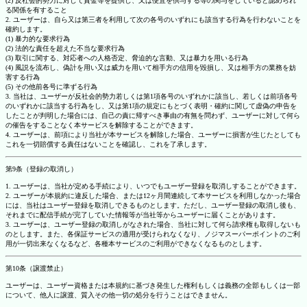
(2) 反社会的勢力に対して資金等を提供し、又は便宜を供与する等の関与をしていると認められ
る関係を有すること
2. ユーザーは、自ら又は第三者を利用して次の各号のいずれにも該当する行為を行わないことを
確約します。
(1) 暴力的な要求行為
(2) 法的な責任を超えた不当な要求行為
(3) 取引に関する、対応者への人格否定、脅迫的な言動、又は暴力を用いる行為
(4) 風説を流布し、偽計を用い又は威力を用いて相手方の信用を毀損し、又は相手方の業務を妨
害する行為
(5) その他前各号に準ずる行為
3. 当社は、ユーザーが反社会的勢力若しくは第1項各号のいずれかに該当し、若しくは前項各号
のいずれかに該当する行為をし、又は第1項の規定にもとづく表明・確約に関して虚偽の申告を
したことが判明した場合には、自己の責に帰すべき事由の有無を問わず、ユーザーに対して何ら
の催告をすることなく本サービスを解除することができます。
4. ユーザーは、前項により当社が本サービスを解除した場合、ユーザーに損害が生じたとしても
これを一切賠償する責任はないことを確認し、これを了承します。
第9条（登録の取消し）
1. ユーザーは、当社が定める手続により、いつでもユーザー登録を取消しすることができます。
2. ユーザーが本規約に違反した場合、または12ヶ月間連続して本サービスを利用しなかった場合
には、当社はユーザー登録を取消しできるものとします。ただし、ユーザー登録の取消し後も、
それまでに配信手続が完了していた情報等が当社等からユーザーに届くことがあります。
3. ユーザーは、ユーザー登録の取消しがなされた場合、当社に対して何ら請求権も取得しないも
のとします。また、各保証サービスの適用が受けられなくなり、ノジマスーパーポイントのご利
用が一切出来なくなるなど、各種本サービスのご利用ができなくなるものとします。
第10条（譲渡禁止）
ユーザーは、ユーザー資格または本規約に基づき発生した権利もしくは義務の全部もしくは一部
について、他人に譲渡、質入その他一切の処分を行うことはできません。