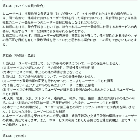
第11条（モバイル会員の統合）
1. ユーザーは、本規約第２条第２項（5）の例外として、やむを得ずまたは当社の都合等によ
り、同一名義で、他端末におけるユーザー登録を行った場合においては、統合手続きにより当該
複数のユーザー登録を一つのユーザー登録に統合しなければならない。
2. 前項における、統合手続きにおいては、統合されるユーザー登録側に付帯する本サービスの内
容が、統合するユーザー登録側に引き継がれるものとする。
3. 前二項に拘わらず、当該ユーザーが転売屋等、商業目的を有している可能性がある場合や、そ
の他不正な目的を有して複数登録を行っていたと思われる場合には、この限りではないものとす
る。
第12条（非保証・免責）
1. 当社は、ユーザーに対して、以下の各号の事項について、一切の保証をしません。
(1) 本サービスの内容について、その完全性、正確性及び有効性等
(2) 本サービスに中断、中止その他の障害が生じないこと
2. 当社は、以下の各号の損害について、一切の責任を負いません。
(1) ユーザーが登録情報の変更を行わなかったことによりユーザーに生じた損害
(2) 予期しない不正アクセス等の行為によりユーザーに生じた損害
(3) 本サービスの利用に関連してユーザーが日本又は外国の法令に触れたことによりユーザーに
生じた損害
(4) 天災、地変、火災、ストライキ、通商停止、戦争、内乱、疫病・感染症の流行その他の不可
抗力により本契約の全部又は一部に不履行が発生した場合、ユーザーに生じた損害
(5) 本サービスの利用に関し、ユーザーが第三者との間でトラブル（本サービス内外を問いませ
ん。）になった場合、ユーザーに生じた損害
3. 本サービスの提供を受けるために必要な機器、通信手段及び交通手段等の環境は全てユーザー
の費用と責任で備えます。また、本サービスの利用にあたり必要となる通信費用は、全てユーザ
ーの負担とします。
第13条（その他）