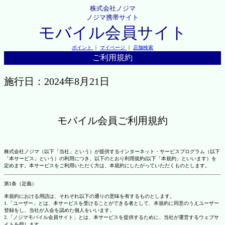
株式会社ノジマ
ノジマ携帯サイト
モバイル会員サイト
ポイント
｜
マイページ
｜
店舗検索
ご利用規約
施行日：2024年8月21日
モバイル会員ご利用規約
株式会社ノジマ（以下「当社」という）が提供するインターネット・サービスプログラム（以下
「本サービス」という）の利用につき、以下のとおり利用規約(以下「本規約」といいます）を
定めます。本サービスをご利用いただく方は、本規約にしたがっていただくものとします。
第1条（定義）
本規約における用語は、それぞれ以下の通りの意味を有するものとします。
1.「ユーザー」とは、本サービスを受けることができる者として、本規約に同意のうえユーザー
登録をし、当社が入会を認めた個人をいいます。
2.「ノジマモバイル会員サイト」とは、本サービスを提供するために、当社が運営するウェブサ
イトを指します。