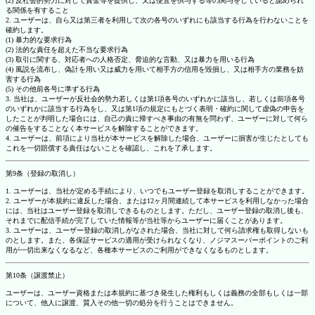
(2) 反社会的勢力に対して資金等を提供し、又は便宜を供与する等の関与をしていると認められ
る関係を有すること
2. ユーザーは、自ら又は第三者を利用して次の各号のいずれにも該当する行為を行わないことを
確約します。
(1) 暴力的な要求行為
(2) 法的な責任を超えた不当な要求行為
(3) 取引に関する、対応者への人格否定、脅迫的な言動、又は暴力を用いる行為
(4) 風説を流布し、偽計を用い又は威力を用いて相手方の信用を毀損し、又は相手方の業務を妨
害する行為
(5) その他前各号に準ずる行為
3. 当社は、ユーザーが反社会的勢力若しくは第1項各号のいずれかに該当し、若しくは前項各号
のいずれかに該当する行為をし、又は第1項の規定にもとづく表明・確約に関して虚偽の申告を
したことが判明した場合には、自己の責に帰すべき事由の有無を問わず、ユーザーに対して何ら
の催告をすることなく本サービスを解除することができます。
4. ユーザーは、前項により当社が本サービスを解除した場合、ユーザーに損害が生じたとしても
これを一切賠償する責任はないことを確認し、これを了承します。
第9条（登録の取消し）
1. ユーザーは、当社が定める手続により、いつでもユーザー登録を取消しすることができます。
2. ユーザーが本規約に違反した場合、または12ヶ月間連続して本サービスを利用しなかった場合
には、当社はユーザー登録を取消しできるものとします。ただし、ユーザー登録の取消し後も、
それまでに配信手続が完了していた情報等が当社等からユーザーに届くことがあります。
3. ユーザーは、ユーザー登録の取消しがなされた場合、当社に対して何ら請求権も取得しないも
のとします。また、各保証サービスの適用が受けられなくなり、ノジマスーパーポイントのご利
用が一切出来なくなるなど、各種本サービスのご利用ができなくなるものとします。
第10条（譲渡禁止）
ユーザーは、ユーザー資格または本規約に基づき発生した権利もしくは義務の全部もしくは一部
について、他人に譲渡、質入その他一切の処分を行うことはできません。