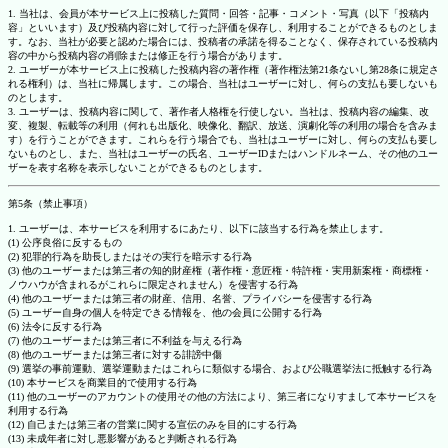
1. 当社は、会員が本サービス上に投稿した質問・回答・記事・コメント・写真（以下「投稿内
容」といいます）及び投稿内容に対して行った評価を保存し、利用することができるものとしま
す。なお、当社が必要と認めた場合には、投稿者の承諾を得ることなく、保存されている投稿内
容の中から投稿内容の削除または修正を行う場合があります。
2. ユーザーが本サービス上に投稿した投稿内容の著作権（著作権法第21条ないし第28条に規定さ
れる権利）は、当社に帰属します。この場合、当社はユーザーに対し、何らの支払も要しないも
のとします。
3. ユーザーは、投稿内容に関して、著作者人格権を行使しない。当社は、投稿内容の編集、改
変、複製、転載等の利用（何れも出版化、映像化、翻訳、放送、演劇化等の利用の場合を含みま
す）を行うことができます。これらを行う場合でも、当社はユーザーに対し、何らの支払も要し
ないものとし、また、当社はユーザーの氏名、ユーザーIDまたはハンドルネーム、その他のユー
ザーを表す名称を表示しないことができるものとします。
第5条（禁止事項）
1. ユーザーは、本サービスを利用するにあたり、以下に該当する行為を禁止します。
(1) 公序良俗に反するもの
(2) 犯罪的行為を助長しまたはその実行を暗示する行為
(3) 他のユーザーまたは第三者の知的財産権（著作権・意匠権・特許権・実用新案権・商標権・
ノウハウが含まれるがこれらに限定されません）を侵害する行為
(4) 他のユーザーまたは第三者の財産、信用、名誉、プライバシーを侵害する行為
(5) ユーザー自身の個人を特定できる情報を、他の会員に公開する行為
(6) 法令に反する行為
(7) 他のユーザーまたは第三者に不利益を与える行為
(8) 他のユーザーまたは第三者に対する誹謗中傷
(9) 選挙の事前運動、選挙運動またはこれらに類似する場合、および公職選挙法に抵触する行為
(10) 本サービスを商業目的で使用する行為
(11) 他のユーザーのアカウントの使用その他の方法により、第三者になりすまして本サービスを
利用する行為
(12) 自己または第三者の営業に関する宣伝のみを目的にする行為
(13) 未成年者に対し悪影響があると判断される行為