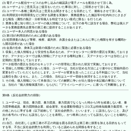
(3) 電子メール配信サービスのお申し込みの確認及び電子メールを配信させて頂く為。
(4) ユーザーよりご意見又はご提言をいただいた事項に対し、ご回答させて頂く為。
(5) ユーザーへ各種ご案内又はご意見をお聞きすることを目的として、連絡をさせて頂く為。
(6) 利用状況や利用環境などに関する調査を実施や、業務提携をした施設等や社内向けにさまざ
まな報告（属性の集計・分析等個人を特定できない様式に限る）を行うため
2. 業務を通じ知り得たユーザーの個人情報について、以下の各号に該当する場合、弊社は個人デ
ータを業務提携先企業等の第三者に提供することがあります。
(1) ユーザー本人の同意がある場合
(2) 第1項の利用目的のために必要のある場合
(3) 犯罪捜査の為など警察、検察、裁判所、弁護士会またはこれらに準じた権限を有する機関か
ら開示請求があった場合
(4) 会員の生命、身体又は財産の保護のために緊急に必要がある場合
3. 収集した個人情報をより安全性を高めるため、データセンターに保管の委託を実施しておりま
すが、データセンターでは個人情報にアクセスする権利は無く、又データセンターは当社により
定期的に監督をしております。
データ処理の委託を当社のセキュリティーの管理化に置かれた状況で実施しております。
4. 登録した情報に変更があった場合、ユーザーは、当社が定める方法により速やかに登録内容の
変更を行っていただくものとします。ユーザーが変更を怠ったことによる不利益について、当社
は責任を負いません。また、この場合、当社はユーザー登録を抹消することがあります。
5. その他、個人情報について本条項についての解釈に争いが出た場合や未記載の事項について
は、当社の『個人情報保護方針』ならびに『プライバシーポリシー』に基づいて判断致します。
第8条（反社会的勢力の排除）
1. ユーザーは、現在、暴力団、暴力団員、暴力団員でなくなった時から5年を経過しない者、暴
力団準構成員、暴力団関係企業、総会屋等、社会運動等標ぼうゴロ又は特殊知能暴力集団等、そ
の他これらに準ずる者（以下総称して「反社会的勢力」といいます。）に該当しないこと、及び
次の各号のいずれにも該当しないことを表明し、かつ将来にわたっても該当しないことを確約し
ます。
(1) 自己、自社若しくは第三者の不正の利益を図る目的又は第三者に損害を加える目的をもって
する等、不当に反社会的勢力を利用していると認められる関係を有すること