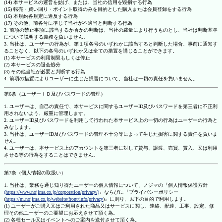
(14) 本サービスの運営を妨げ、または、当社の信用を毀損する行為
(15) 転売・買い回り・ポイント取得のみを目的とした購入または会員登録をする行為
(16) 本規約各規定に違反する行為
(17) その他、前各号に準じて当社が不適当と判断する行為
2. 前項の禁止事項に該当するか否かの判断は、当社の裁量により行うものとし、当社は判断基準
について説明する義務を負いません。
3. 当社は、ユーザーの行為が、第１項各号のいずれかに該当すると判断した場合、事前に通知す
ることなく、以下の各号のいずれか又は全ての措置を講じることができます。
(1) 本サービスの利用制限もしくは停止
(2) 本サービスの退会処分
(3) その他当社が必要と判断する行為
4. 前項の措置によりユーザーに生じた損害について、当社は一切の責任を負いません。
第6条（ユーザーＩＤ及びパスワードの管理）
1. ユーザーは、自己の責任で、本サービスに関するユーザーID及びパスワードを第三者に不正利
用されないよう、厳重に管理します。
2. ユーザーID及びパスワードを利用して行われた本サービス上の一切の行為はユーザーの行為と
みなします。
3. 当社は、ユーザーID及びパスワードの管理不十分等によって生じた損害に関する責任を負いま
せん。
4. ユーザーは、本サービス上のアカウントを第三者に対して貸与、譲渡、売買、質入、又は利用
させる等の行為をすることはできません。
第7条（個人情報の取扱い）
1. 当社は、業務を通じ知り得たユーザーの個人情報について、ノジマの『個人情報保護方針
(https://www.nojima.co.jp/corporation/privacy/)
』ならびに『プライバシーポリシー
(
https://m.nojima.co.jp/website/front/info/privacy
)』に則り、以下の目的で利用します。
(1) ユーザーがご購入又はご利用された商品又はサービスに関し、連絡、配達、工事、設定、修
理その他ユーザーのご要望にお応えさせて頂く為。
(2) 各種セール又はイベントへのご案内を送付させて頂く為。