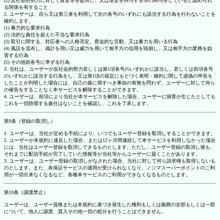
(2) 反社会的勢力に対して資金等を提供し、又は便宜を供与する等の関与をしていると認められ
る関係を有すること
2. ユーザーは、自ら又は第三者を利用して次の各号のいずれにも該当する行為を行わないことを
確約します。
(1) 暴力的な要求行為
(2) 法的な責任を超えた不当な要求行為
(3) 取引に関する、対応者への人格否定、脅迫的な言動、又は暴力を用いる行為
(4) 風説を流布し、偽計を用い又は威力を用いて相手方の信用を毀損し、又は相手方の業務を妨
害する行為
(5) その他前各号に準ずる行為
3. 当社は、ユーザーが反社会的勢力若しくは第1項各号のいずれかに該当し、若しくは前項各号
のいずれかに該当する行為をし、又は第1項の規定にもとづく表明・確約に関して虚偽の申告を
したことが判明した場合には、自己の責に帰すべき事由の有無を問わず、ユーザーに対して何ら
の催告をすることなく本サービスを解除することができます。
4. ユーザーは、前項により当社が本サービスを解除した場合、ユーザーに損害が生じたとしても
これを一切賠償する責任はないことを確認し、これを了承します。
第9条（登録の取消し）
1. ユーザーは、当社が定める手続により、いつでもユーザー登録を取消しすることができます。
2. ユーザーが本規約に違反した場合、または12ヶ月間連続して本サービスを利用しなかった場合
には、当社はユーザー登録を取消しできるものとします。ただし、ユーザー登録の取消し後も、
それまでに配信手続が完了していた情報等が当社等からユーザーに届くことがあります。
3. ユーザーは、ユーザー登録の取消しがなされた場合、当社に対して何ら請求権も取得しないも
のとします。また、各保証サービスの適用が受けられなくなり、ノジマスーパーポイントのご利
用が一切出来なくなるなど、各種本サービスのご利用ができなくなるものとします。
第10条（譲渡禁止）
ユーザーは、ユーザー資格または本規約に基づき発生した権利もしくは義務の全部もしくは一部
について、他人に譲渡、質入その他一切の処分を行うことはできません。