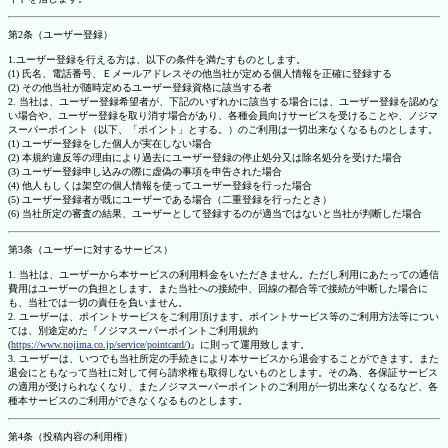
第2条（ユーザー登録）
1.ユーザー登録を行える方は、以下の条件を満たすものとします。
(1) 氏名、電話番号、Ｅメールアドレスその他当社が定める個人情報を正確に登録する
(2) その他当社が随時定めるユーザー登録資格に該当する者
2. 当社は、ユーザー登録希望者が、下記のいずれかに該当する場合には、ユーザー登録を認めな
い場合や、ユーザー登録を取り消す場合があり、各種会員向けサービスを受けることや、ノジマ
スーパーポイント（以下、「ポイント」とする。）のご利用は一切出来なくなるものとします。
(1) ユーザー登録をした個人が実在しない場合
(2) 本規約違反等の理由により過去にユーザー登録の停止処分又は除名処分を受けた場合
(3) ユーザー登録申し込みの際に虚偽の事項を申告された場合
(4) 他人もしくは架空の個人情報を使ってユーザー登録を行った場合
(5) ユーザー登録者が既にユーザーである場合（二重登録を行ったとき）
(6) 当社所定の審査の結果、ユーザーとして登録するのが適当ではないと当社が判断した場合
第3条（ユーザーに対するサービス）
1. 当社は、ユーザーから本サービスの利用料金をいただきません。ただし利用にあたっての通信
費用はユーザーの負担とします。また当社への接続中、回線の都合等で接続が中断した場合に
も、当社では一切の責任を負いません。
2. ユーザーは、ポイントサービスをご利用頂けます。ポイントサービス等のご利用方法等につい
ては、別途定めた『ノジマスーパーポイントご利用規約
(
https://www.nojima.co.jp/service/pointcard/
)』に則って運用致します。
3. ユーザーは、いつでも当社所定の手続きにより本サービスから退会することができます。また
退会にともなって当社に対して何ら請求権も取得しないものとします。その為、各保証サービス
の適用が受けられなくなり、またノジマスーパーポイントのご利用が一切出来なくなるなど、各
種本サービスのご利用ができなくなるものとします。
第4条（投稿内容の利用権）