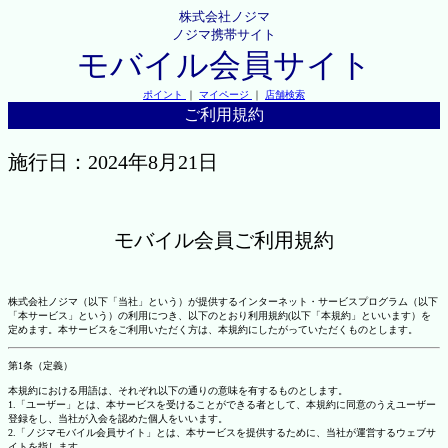
株式会社ノジマ
ノジマ携帯サイト
モバイル会員サイト
ポイント
｜
マイページ
｜
店舗検索
ご利用規約
施行日：2024年8月21日
モバイル会員ご利用規約
株式会社ノジマ（以下「当社」という）が提供するインターネット・サービスプログラム（以下
「本サービス」という）の利用につき、以下のとおり利用規約(以下「本規約」といいます）を
定めます。本サービスをご利用いただく方は、本規約にしたがっていただくものとします。
第1条（定義）
本規約における用語は、それぞれ以下の通りの意味を有するものとします。
1.「ユーザー」とは、本サービスを受けることができる者として、本規約に同意のうえユーザー
登録をし、当社が入会を認めた個人をいいます。
2.「ノジマモバイル会員サイト」とは、本サービスを提供するために、当社が運営するウェブサ
イトを指します。