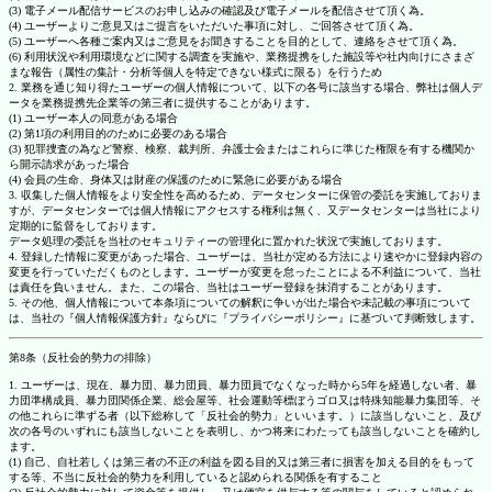
(3) 電子メール配信サービスのお申し込みの確認及び電子メールを配信させて頂く為。
(4) ユーザーよりご意見又はご提言をいただいた事項に対し、ご回答させて頂く為。
(5) ユーザーへ各種ご案内又はご意見をお聞きすることを目的として、連絡をさせて頂く為。
(6) 利用状況や利用環境などに関する調査を実施や、業務提携をした施設等や社内向けにさまざ
まな報告（属性の集計・分析等個人を特定できない様式に限る）を行うため
2. 業務を通じ知り得たユーザーの個人情報について、以下の各号に該当する場合、弊社は個人デ
ータを業務提携先企業等の第三者に提供することがあります。
(1) ユーザー本人の同意がある場合
(2) 第1項の利用目的のために必要のある場合
(3) 犯罪捜査の為など警察、検察、裁判所、弁護士会またはこれらに準じた権限を有する機関か
ら開示請求があった場合
(4) 会員の生命、身体又は財産の保護のために緊急に必要がある場合
3. 収集した個人情報をより安全性を高めるため、データセンターに保管の委託を実施しておりま
すが、データセンターでは個人情報にアクセスする権利は無く、又データセンターは当社により
定期的に監督をしております。
データ処理の委託を当社のセキュリティーの管理化に置かれた状況で実施しております。
4. 登録した情報に変更があった場合、ユーザーは、当社が定める方法により速やかに登録内容の
変更を行っていただくものとします。ユーザーが変更を怠ったことによる不利益について、当社
は責任を負いません。また、この場合、当社はユーザー登録を抹消することがあります。
5. その他、個人情報について本条項についての解釈に争いが出た場合や未記載の事項について
は、当社の『個人情報保護方針』ならびに『プライバシーポリシー』に基づいて判断致します。
第8条（反社会的勢力の排除）
1. ユーザーは、現在、暴力団、暴力団員、暴力団員でなくなった時から5年を経過しない者、暴
力団準構成員、暴力団関係企業、総会屋等、社会運動等標ぼうゴロ又は特殊知能暴力集団等、そ
の他これらに準ずる者（以下総称して「反社会的勢力」といいます。）に該当しないこと、及び
次の各号のいずれにも該当しないことを表明し、かつ将来にわたっても該当しないことを確約し
ます。
(1) 自己、自社若しくは第三者の不正の利益を図る目的又は第三者に損害を加える目的をもって
する等、不当に反社会的勢力を利用していると認められる関係を有すること