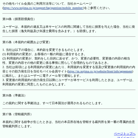
その他モバイル会員のご利用方法等について、当社ホームページ
(
https://www.nojima.co.jp/support/faq/question/mobile_member/
)をご参照ください。
第14条（損害賠償責任）
ユーザーは、本規約の違反又は本サービスの利用に関連して当社に損害を与えた場合、当社に発
生した損害（逸失利益及び弁護士費用を含みます。）を賠償します。
第15条（本規約の範囲および変更）
1. 当社は以下の場合に、本約款を変更できるものとします。
(1) 利用規約の変更が、お客様の一般の利益に適合するとき。
(2) 利用規約の変更が、契約をした目的に反せず、かつ、変更の必要性、変更後の内容の相当
性、変更の内容その他の変更に係る事情に照らして合理的なものであるとき。
2. 当社は前項による利用規約の変更にあたり、利用規約を変更する旨及び変更後の利用規約の内
容とその効力発生日を当社モバイル会員サイト(
https://m.nojima.co.jp/website/front/info/agreement
)
に掲示し、またはユーザーに電子メール等で通知します。
3. 変更後の利用規約の効力発生日以降にユーザーが本サービスを利用したときは、ユーザーは、
利用規約の変更に同意したものとみなします。
第16条（準拠法）
この規約に関する準拠法は、すべて日本国法が適用されるものとします。
第17条（管轄裁判所）
本規約に関する紛争が生じたときは、当社の本店所在地を管轄する裁判所を第一審の専属的合意
管轄裁判所とします。
ページトップへ
マイページへ