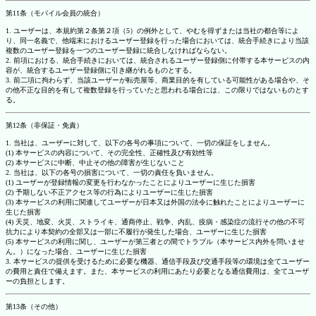
第11条（モバイル会員の統合）
1. ユーザーは、本規約第２条第２項（5）の例外として、やむを得ずまたは当社の都合等によ
り、同一名義で、他端末におけるユーザー登録を行った場合においては、統合手続きにより当該
複数のユーザー登録を一つのユーザー登録に統合しなければならない。
2. 前項における、統合手続きにおいては、統合されるユーザー登録側に付帯する本サービスの内
容が、統合するユーザー登録側に引き継がれるものとする。
3. 前二項に拘わらず、当該ユーザーが転売屋等、商業目的を有している可能性がある場合や、そ
の他不正な目的を有して複数登録を行っていたと思われる場合には、この限りではないものとす
る。
第12条（非保証・免責）
1. 当社は、ユーザーに対して、以下の各号の事項について、一切の保証をしません。
(1) 本サービスの内容について、その完全性、正確性及び有効性等
(2) 本サービスに中断、中止その他の障害が生じないこと
2. 当社は、以下の各号の損害について、一切の責任を負いません。
(1) ユーザーが登録情報の変更を行わなかったことによりユーザーに生じた損害
(2) 予期しない不正アクセス等の行為によりユーザーに生じた損害
(3) 本サービスの利用に関連してユーザーが日本又は外国の法令に触れたことによりユーザーに
生じた損害
(4) 天災、地変、火災、ストライキ、通商停止、戦争、内乱、疫病・感染症の流行その他の不可
抗力により本契約の全部又は一部に不履行が発生した場合、ユーザーに生じた損害
(5) 本サービスの利用に関し、ユーザーが第三者との間でトラブル（本サービス内外を問いませ
ん。）になった場合、ユーザーに生じた損害
3. 本サービスの提供を受けるために必要な機器、通信手段及び交通手段等の環境は全てユーザー
の費用と責任で備えます。また、本サービスの利用にあたり必要となる通信費用は、全てユーザ
ーの負担とします。
第13条（その他）