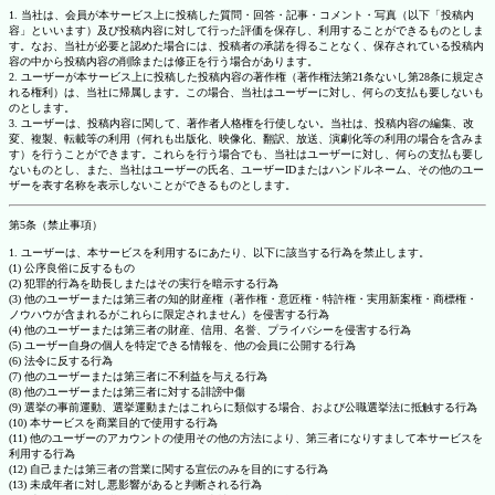
1. 当社は、会員が本サービス上に投稿した質問・回答・記事・コメント・写真（以下「投稿内
容」といいます）及び投稿内容に対して行った評価を保存し、利用することができるものとしま
す。なお、当社が必要と認めた場合には、投稿者の承諾を得ることなく、保存されている投稿内
容の中から投稿内容の削除または修正を行う場合があります。
2. ユーザーが本サービス上に投稿した投稿内容の著作権（著作権法第21条ないし第28条に規定さ
れる権利）は、当社に帰属します。この場合、当社はユーザーに対し、何らの支払も要しないも
のとします。
3. ユーザーは、投稿内容に関して、著作者人格権を行使しない。当社は、投稿内容の編集、改
変、複製、転載等の利用（何れも出版化、映像化、翻訳、放送、演劇化等の利用の場合を含みま
す）を行うことができます。これらを行う場合でも、当社はユーザーに対し、何らの支払も要し
ないものとし、また、当社はユーザーの氏名、ユーザーIDまたはハンドルネーム、その他のユー
ザーを表す名称を表示しないことができるものとします。
第5条（禁止事項）
1. ユーザーは、本サービスを利用するにあたり、以下に該当する行為を禁止します。
(1) 公序良俗に反するもの
(2) 犯罪的行為を助長しまたはその実行を暗示する行為
(3) 他のユーザーまたは第三者の知的財産権（著作権・意匠権・特許権・実用新案権・商標権・
ノウハウが含まれるがこれらに限定されません）を侵害する行為
(4) 他のユーザーまたは第三者の財産、信用、名誉、プライバシーを侵害する行為
(5) ユーザー自身の個人を特定できる情報を、他の会員に公開する行為
(6) 法令に反する行為
(7) 他のユーザーまたは第三者に不利益を与える行為
(8) 他のユーザーまたは第三者に対する誹謗中傷
(9) 選挙の事前運動、選挙運動またはこれらに類似する場合、および公職選挙法に抵触する行為
(10) 本サービスを商業目的で使用する行為
(11) 他のユーザーのアカウントの使用その他の方法により、第三者になりすまして本サービスを
利用する行為
(12) 自己または第三者の営業に関する宣伝のみを目的にする行為
(13) 未成年者に対し悪影響があると判断される行為