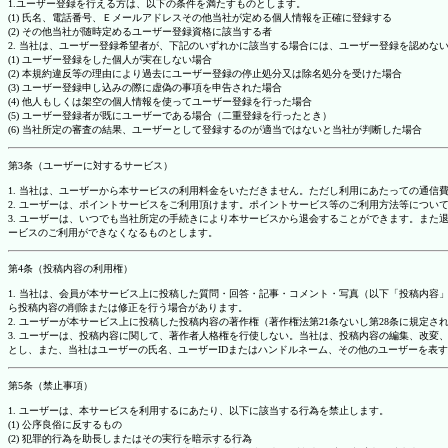
1.ユーザー登録を行える方は、以下の条件を満たすものとします。
(1) 氏名、電話番号、Ｅメールアドレスその他当社が定める個人情報を正確に登録する
(2) その他当社が随時定めるユーザー登録資格に該当する者
2. 当社は、ユーザー登録希望者が、下記のいずれかに該当する場合には、ユーザー登録を認め
(1) ユーザー登録をした個人が実在しない場合
(2) 本規約違反等の理由により過去にユーザー登録の停止処分又は除名処分を受けた場合
(3) ユーザー登録申し込みの際に虚偽の事項を申告された場合
(4) 他人もしくは架空の個人情報を使ってユーザー登録を行った場合
(5) ユーザー登録者が既にユーザーである場合（二重登録を行ったとき）
(6) 当社所定の審査の結果、ユーザーとして登録するのが適当ではないと当社が判断した場合
第3条（ユーザーに対するサービス）
1. 当社は、ユーザーから本サービスの利用料金をいただきません。ただし利用にあたっての通
2. ユーザーは、ポイントサービスをご利用頂けます。ポイントサービス等のご利用方法等につい
3. ユーザーは、いつでも当社所定の手続きにより本サービスから退会することができます。ま
ービスのご利用ができなくなるものとします。
第4条（投稿内容の利用権）
1. 当社は、会員が本サービス上に投稿した質問・回答・記事・コメント・写真（以下「投稿内
ら投稿内容の削除または修正を行う場合があります。
2. ユーザーが本サービス上に投稿した投稿内容の著作権（著作権法第21条ないし第28条に規
3. ユーザーは、投稿内容に関して、著作者人格権を行使しない。当社は、投稿内容の編集、改
とし、また、当社はユーザーの氏名、ユーザーIDまたはハンドルネーム、その他のユーザーを表
第5条（禁止事項）
1. ユーザーは、本サービスを利用するにあたり、以下に該当する行為を禁止します。
(1) 公序良俗に反するもの
(2) 犯罪的行為を助長しまたはその実行を暗示する行為