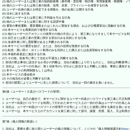
(3) 他のユーザーまたは第三者の知的財産権（著作権・意匠権・特許権・実用新案権・商標権・
(4) 他のユーザーまたは第三者の財産、信用、名誉、プライバシーを侵害する行為
(5) ユーザー自身の個人を特定できる情報を、他の会員に公開する行為
(6) 法令に反する行為
(7) 他のユーザーまたは第三者に不利益を与える行為
(8) 他のユーザーまたは第三者に対する誹謗中傷
(9) 選挙の事前運動、選挙運動またはこれらに類似する場合、および公職選挙法に抵触する行為
(10) 本サービスを商業目的で使用する行為
(11) 他のユーザーのアカウントの使用その他の方法により、第三者になりすまして本サービスを
(12) 自己または第三者の営業に関する宣伝のみを目的にする行為
(13) 未成年者に対し悪影響があると判断される行為
(14) 本サービスの運営を妨げ、または、当社の信用を毀損する行為
(15) 転売・買い回り・ポイント取得のみを目的とした購入または会員登録をする行為
(16) 本規約各規定に違反する行為
(17) その他、前各号に準じて当社が不適当と判断する行為
2. 前項の禁止事項に該当するか否かの判断は、当社の裁量により行うものとし、当社は判断基準
3. 当社は、ユーザーの行為が、第１項各号のいずれかに該当すると判断した場合、事前に通知す
(1) 本サービスの利用制限もしくは停止
(2) 本サービスの退会処分
(3) その他当社が必要と判断する行為
4. 前項の措置によりユーザーに生じた損害について、当社は一切の責任を負いません。
第6条（ユーザーＩＤ及びパスワードの管理）
1. ユーザーは、自己の責任で、本サービスに関するユーザーID及びパスワードを第三者に不正利
2. ユーザーID及びパスワードを利用して行われた本サービス上の一切の行為はユーザーの行為と
3. 当社は、ユーザーID及びパスワードの管理不十分等によって生じた損害に関する責任を負いま
4. ユーザーは、本サービス上のアカウントを第三者に対して貸与、譲渡、売買、質入、又は利用
第7条（個人情報の取扱い）
1. 当社は、業務を通じ知り得たユーザーの個人情報について、ノジマの『個人情報保護方針
(https: