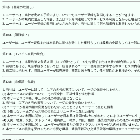
第9条（登録の取消し）
1. ユーザーは、当社が定める手続により、いつでもユーザー登録を取消しすることができます。
2. ユーザーが本規約に違反した場合、または12ヶ月間連続して本サービスを利用しなかった場
3. ユーザーは、ユーザー登録の取消しがなされた場合、当社に対して何ら請求権も取得しない
第10条（譲渡禁止）
ユーザーは、ユーザー資格または本規約に基づき発生した権利もしくは義務の全部もしくは一部に
第11条（モバイル会員の統合）
1. ユーザーは、本規約第２条第２項（5）の例外として、やむを得ずまたは当社の都合等によ
2. 前項における、統合手続きにおいては、統合されるユーザー登録側に付帯する本サービスの内
3. 前二項に拘わらず、当該ユーザーが転売屋等、商業目的を有している可能性がある場合や、
第12条（非保証・免責）
1. 当社は、ユーザーに対して、以下の各号の事項について、一切の保証をしません。
(1) 本サービスの内容について、その完全性、正確性及び有効性等
(2) 本サービスに中断、中止その他の障害が生じないこと
2. 当社は、以下の各号の損害について、一切の責任を負いません。
(1) ユーザーが登録情報の変更を行わなかったことによりユーザーに生じた損害
(2) 予期しない不正アクセス等の行為によりユーザーに生じた損害
(3) 本サービスの利用に関連してユーザーが日本又は外国の法令に触れたことによりユーザーに生
(4) 天災、地変、火災、ストライキ、通商停止、戦争、内乱、疫病・感染症の流行その他の不可
(5) 本サービスの利用に関し、ユーザーが第三者との間でトラブル（本サービス内外を問いませ
3. 本サービスの提供を受けるために必要な機器、通信手段及び交通手段等の環境は全てユーザ