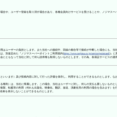
ない場合や、ユーザー登録を取り消す場合があり、各種会員向けサービスを受けることや、ノジマスー
信費用はユーザーの負担とします。また当社への接続中、回線の都合等で接続が中断した場合にも、当
ては、別途定めた『ノジマスーパーポイントご利用規約(
https://www.nojima.co.jp/service/pointcard/
)』
た退会にともなって当社に対して何ら請求権も取得しないものとします。その為、各保証サービスの適
容」といいます）及び投稿内容に対して行った評価を保存し、利用することができるものとします。な
定される権利）は、当社に帰属します。この場合、当社はユーザーに対し、何らの支払も要しないものと
変、複製、転載等の利用（何れも出版化、映像化、翻訳、放送、演劇化等の利用の場合を含みます）を
す名称を表示しないことができるものとします。