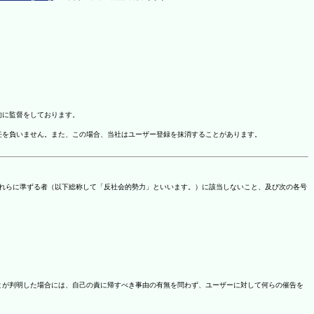
的に監督をしております。
任を負いません。また、この場合、当社はユーザー登録を抹消することがあります。
これらに準ずる者（以下総称して「反社会的勢力」といいます。）に該当しないこと、及び次の各号
ことが判明した場合には、自己の責に帰すべき事由の有無を問わず、ユーザーに対して何らの催告を