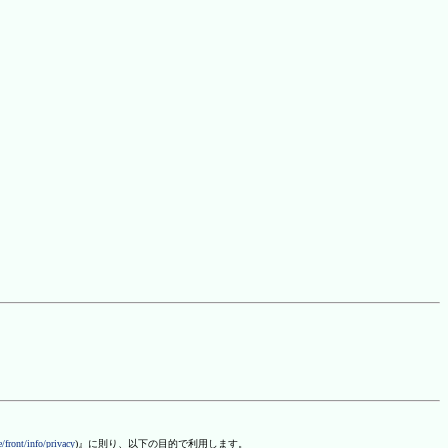
/front/info/privacy
)』に則り、以下の目的で利用します。