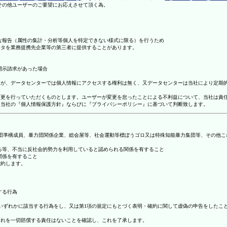
理その他ユーザーのご要望にお応えさせて頂く為。
まな報告（属性の集計・分析等個人を特定できない様式に限る）を行うため
ータを業務提携先企業等の第三者に提供することがあります。
開示請求があった場合
ますが、データセンターでは個人情報にアクセスする権利は無く、又データセンターは当社により定期
の変更を行っていただくものとします。ユーザーが変更を怠ったことによる不利益について、当社は責
は、当社の『個人情報保護方針』ならびに『プライバシーポリシー』に基づいて判断致します。
暴力団準構成員、暴力団関係企業、総会屋等、社会運動等標ぼうゴロ又は特殊知能暴力集団等、その他
する等、不当に反社会的勢力を利用していると認められる関係を有すること
関係を有すること
確約します。
する行為
号のいずれかに該当する行為をし、又は第1項の規定にもとづく表明・確約に関して虚偽の申告をした
これを一切賠償する責任はないことを確認し、これを了承します。