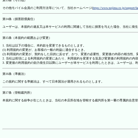
第13条（その他）
その他モバイル会員のご利用方法等について、当社ホームページ(
https://www.nojima.co.jp/support/f
第14条（損害賠償責任）
ユーザーは、本規約の違反又は本サービスの利用に関連して当社に損害を与えた場合、当社に発生
第15条（本規約の範囲および変更）
1. 当社は以下の場合に、本約款を変更できるものとします。
(1) 利用規約の変更が、お客様の一般の利益に適合するとき。
(2) 利用規約の変更が、契約をした目的に反せず、かつ、変更の必要性、変更後の内容の相当性
2. 当社は前項による利用規約の変更にあたり、利用規約を変更する旨及び変更後の利用規約の内
3. 変更後の利用規約の効力発生日以降にユーザーが本サービスを利用したときは、ユーザーは、
第16条（準拠法）
この規約に関する準拠法は、すべて日本国法が適用されるものとします。
第17条（管轄裁判所）
本規約に関する紛争が生じたときは、当社の本店所在地を管轄する裁判所を第一審の専属的合意管