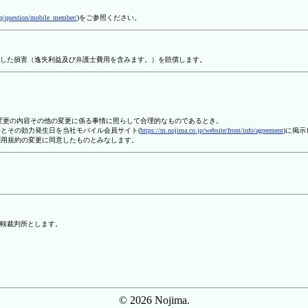
aq/question/mobile_member/
)をご参照ください。
した損害（逸失利益及び弁護士費用を含みます。）を賠償します。
、変更の内容その他の変更に係る事情に照らして合理的なものであるとき。
容とその効力発生日を当社モバイル会員サイト(
https://m.nojima.co.jp/website/front/info/agreement
)に掲
利用規約の変更に同意したものとみなします。
轄裁判所とします。
© 2026 Nojima.