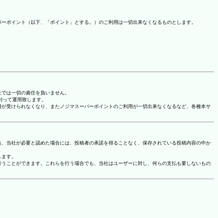
パーポイント（以下、「ポイント」とする。）のご利用は一切出来なくなるものとします。
社では一切の責任を負いません。
に則って運用致します。
用が受けられなくなり、またノジマスーパーポイントのご利用が一切出来なくなるなど、各種本サ
お、当社が必要と認めた場合には、投稿者の承諾を得ることなく、保存されている投稿内容の中か
します。
行うことができます。これらを行う場合でも、当社はユーザーに対し、何らの支払も要しないもの