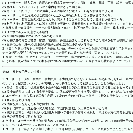
(1) ユーザーがご購入又はご利用された商品又はサービスに関し、連絡、配達、工事、設定、修
(2) 各種セール又はイベントへのご案内を送付させて頂く為。
(3) 電子メール配信サービスのお申し込みの確認及び電子メールを配信させて頂く為。
(4) ユーザーよりご意見又はご提言をいただいた事項に対し、ご回答させて頂く為。
(5) ユーザーへ各種ご案内又はご意見をお聞きすることを目的として、連絡をさせて頂く為。
(6) 利用状況や利用環境などに関する調査を実施や、業務提携をした施設等や社内向けにさまざ
2. 業務を通じ知り得たユーザーの個人情報について、以下の各号に該当する場合、弊社は個人デ
(1) ユーザー本人の同意がある場合
(2) 第1項の利用目的のために必要のある場合
(3) 犯罪捜査の為など警察、検察、裁判所、弁護士会またはこれらに準じた権限を有する機関から
(4) 会員の生命、身体又は財産の保護のために緊急に必要がある場合
3. 収集した個人情報をより安全性を高めるため、データセンターに保管の委託を実施しており
データ処理の委託を当社のセキュリティーの管理化に置かれた状況で実施しております。
4. 登録した情報に変更があった場合、ユーザーは、当社が定める方法により速やかに登録内容
5. その他、個人情報について本条項についての解釈に争いが出た場合や未記載の事項について
第8条（反社会的勢力の排除）
1. ユーザーは、現在、暴力団、暴力団員、暴力団員でなくなった時から5年を経過しない者、
のいずれにも該当しないことを表明し、かつ将来にわたっても該当しないことを確約します。
(1) 自己、自社若しくは第三者の不正の利益を図る目的又は第三者に損害を加える目的をもって
(2) 反社会的勢力に対して資金等を提供し、又は便宜を供与する等の関与をしていると認められる
2. ユーザーは、自ら又は第三者を利用して次の各号のいずれにも該当する行為を行わないことを
(1) 暴力的な要求行為
(2) 法的な責任を超えた不当な要求行為
(3) 取引に関する、対応者への人格否定、脅迫的な言動、又は暴力を用いる行為
(4) 風説を流布し、偽計を用い又は威力を用いて相手方の信用を毀損し、又は相手方の業務を妨害
(5) その他前各号に準ずる行為
3. 当社は、ユーザーが反社会的勢力若しくは第1項各号のいずれかに該当し、若しくは前項各
することなく本サービスを解除することができます。
4. ユーザーは、前項により当社が本サービスを解除した場合、ユーザーに損害が生じたとしても