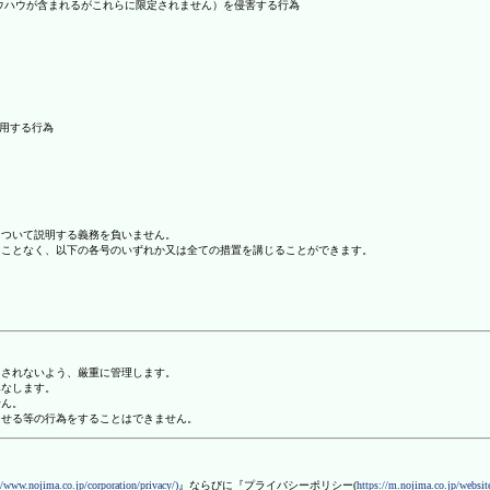
ノウハウが含まれるがこれらに限定されません）を侵害する行為
利用する行為
について説明する義務を負いません。
ることなく、以下の各号のいずれか又は全ての措置を講じることができます。
用されないよう、厳重に管理します。
みなします。
せん。
させる等の行為をすることはできません。
//www.nojima.co.jp/corporation/privacy/)
』ならびに『プライバシーポリシー(
https://m.nojima.co.jp/website