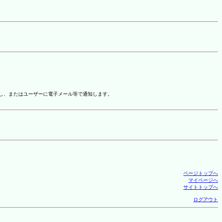
示し、またはユーザーに電子メール等で通知します。
ページトップへ
マイページへ
サイトトップへ
ログアウト