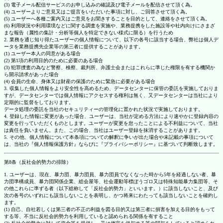
(3) 電子メール配信サービスのお申し込みの確認及び電子メールを配信させて頂く為。
(4) ユーザーよりご意見又はご提言をいただいた事項に対し、ご回答させて頂く為。
(5) ユーザーへ各種ご案内又はご意見をお聞きすることを目的として、連絡をさせて頂く為。
(6) 利用状況や利用環境などに関する調査を実施や、業務提携をした施設等や社内向けにさまざ
まな報告（属性の集計・分析等個人を特定できない様式に限る）を行うため
2. 業務を通じ知り得たユーザーの個人情報について、以下の各号に該当する場合、弊社は個人デ
ータを業務提携先企業等の第三者に提供することがあります。
(1) ユーザー本人の同意がある場合
(2) 第1項の利用目的のために必要のある場合
(3) 犯罪捜査の為など警察、検察、裁判所、弁護士会またはこれらに準じた権限を有する機関か
ら開示請求があった場合
(4) 会員の生命、身体又は財産の保護のために緊急に必要がある場合
3. 収集した個人情報をより安全性を高めるため、データセンターに保管の委託を実施しておりま
すが、データセンターでは個人情報にアクセスする権利は無く、又データセンターは当社により
定期的に監督をしております。
データ処理の委託を当社のセキュリティーの管理化に置かれた状況で実施しております。
4. 登録した情報に変更があった場合、ユーザーは、当社が定める方法により速やかに登録内容の
変更を行っていただくものとします。ユーザーが変更を怠ったことによる不利益について、当社
は責任を負いません。また、この場合、当社はユーザー登録を抹消することがあります。
5. その他、個人情報について本条項についての解釈に争いが出た場合や未記載の事項について
は、当社の『個人情報保護方針』ならびに『プライバシーポリシー』に基づいて判断致します。
第8条（反社会的勢力の排除）
1. ユーザーは、現在、暴力団、暴力団員、暴力団員でなくなった時から5年を経過しない者、暴
力団準構成員、暴力団関係企業、総会屋等、社会運動等標ぼうゴロ又は特殊知能暴力集団等、そ
の他これらに準ずる者（以下総称して「反社会的勢力」といいます。）に該当しないこと、及び
次の各号のいずれにも該当しないことを表明し、かつ将来にわたっても該当しないことを確約し
ます。
(1) 自己、自社若しくは第三者の不正の利益を図る目的又は第三者に損害を加える目的をもって
する等、不当に反社会的勢力を利用していると認められる関係を有すること