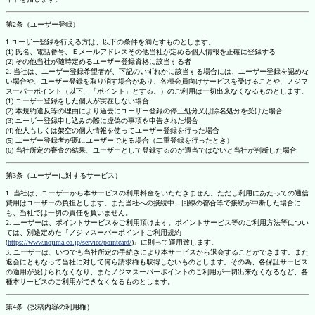
第2条（ユーザー登録）
1.ユーザー登録を行える方は、以下の条件を満たすものとします。
(1) 氏名、電話番号、Ｅメールアドレスその他当社が定める個人情報を正確に登録する
(2) その他当社が随時定めるユーザー登録資格に該当する者
2. 当社は、ユーザー登録希望者が、下記のいずれかに該当する場合には、ユーザー登録を認めな
い場合や、ユーザー登録を取り消す場合があり、各種会員向けサービスを受けることや、ノジマ
スーパーポイント（以下、「ポイント」とする。）のご利用は一切出来なくなるものとします。
(1) ユーザー登録をした個人が実在しない場合
(2) 本規約違反等の理由により過去にユーザー登録の停止処分又は除名処分を受けた場合
(3) ユーザー登録申し込みの際に虚偽の事項を申告された場合
(4) 他人もしくは架空の個人情報を使ってユーザー登録を行った場合
(5) ユーザー登録者が既にユーザーである場合（二重登録を行ったとき）
(6) 当社所定の審査の結果、ユーザーとして登録するのが適当ではないと当社が判断した場合
第3条（ユーザーに対するサービス）
1. 当社は、ユーザーから本サービスの利用料金をいただきません。ただし利用にあたっての通信
費用はユーザーの負担とします。また当社への接続中、回線の都合等で接続が中断した場合に
も、当社では一切の責任を負いません。
2. ユーザーは、ポイントサービスをご利用頂けます。ポイントサービス等のご利用方法等につい
ては、別途定めた『ノジマスーパーポイントご利用規約
(
https://www.nojima.co.jp/service/pointcard/
)』に則って運用致します。
3. ユーザーは、いつでも当社所定の手続きにより本サービスから退会することができます。また
退会にともなって当社に対して何ら請求権も取得しないものとします。その為、各保証サービス
の適用が受けられなくなり、またノジマスーパーポイントのご利用が一切出来なくなるなど、各
種本サービスのご利用ができなくなるものとします。
第4条（投稿内容の利用権）