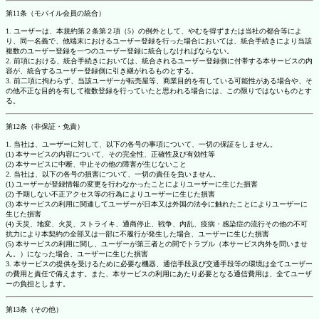
第11条（モバイル会員の統合）
1. ユーザーは、本規約第２条第２項（5）の例外として、やむを得ずまたは当社の都合等によ
り、同一名義で、他端末におけるユーザー登録を行った場合においては、統合手続きにより当該
複数のユーザー登録を一つのユーザー登録に統合しなければならない。
2. 前項における、統合手続きにおいては、統合されるユーザー登録側に付帯する本サービスの内
容が、統合するユーザー登録側に引き継がれるものとする。
3. 前二項に拘わらず、当該ユーザーが転売屋等、商業目的を有している可能性がある場合や、そ
の他不正な目的を有して複数登録を行っていたと思われる場合には、この限りではないものとす
る。
第12条（非保証・免責）
1. 当社は、ユーザーに対して、以下の各号の事項について、一切の保証をしません。
(1) 本サービスの内容について、その完全性、正確性及び有効性等
(2) 本サービスに中断、中止その他の障害が生じないこと
2. 当社は、以下の各号の損害について、一切の責任を負いません。
(1) ユーザーが登録情報の変更を行わなかったことによりユーザーに生じた損害
(2) 予期しない不正アクセス等の行為によりユーザーに生じた損害
(3) 本サービスの利用に関連してユーザーが日本又は外国の法令に触れたことによりユーザーに
生じた損害
(4) 天災、地変、火災、ストライキ、通商停止、戦争、内乱、疫病・感染症の流行その他の不可
抗力により本契約の全部又は一部に不履行が発生した場合、ユーザーに生じた損害
(5) 本サービスの利用に関し、ユーザーが第三者との間でトラブル（本サービス内外を問いませ
ん。）になった場合、ユーザーに生じた損害
3. 本サービスの提供を受けるために必要な機器、通信手段及び交通手段等の環境は全てユーザー
の費用と責任で備えます。また、本サービスの利用にあたり必要となる通信費用は、全てユーザ
ーの負担とします。
第13条（その他）