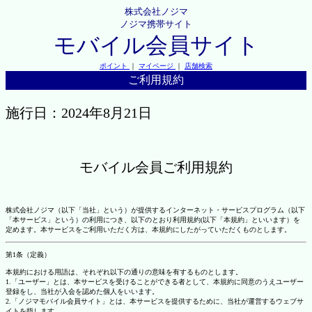
株式会社ノジマ
ノジマ携帯サイト
モバイル会員サイト
ポイント
｜
マイページ
｜
店舗検索
ご利用規約
施行日：2024年8月21日
モバイル会員ご利用規約
株式会社ノジマ（以下「当社」という）が提供するインターネット・サービスプログラム（以下
「本サービス」という）の利用につき、以下のとおり利用規約(以下「本規約」といいます）を
定めます。本サービスをご利用いただく方は、本規約にしたがっていただくものとします。
第1条（定義）
本規約における用語は、それぞれ以下の通りの意味を有するものとします。
1.「ユーザー」とは、本サービスを受けることができる者として、本規約に同意のうえユーザー
登録をし、当社が入会を認めた個人をいいます。
2.「ノジマモバイル会員サイト」とは、本サービスを提供するために、当社が運営するウェブサ
イトを指します。