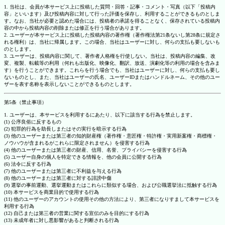
1. 当社は、会員が本サービス上に投稿した質問・回答・記事・コメント・写真（以下「投稿内
容」といいます）及び投稿内容に対して行った評価を保存し、利用することができるものとしま
す。なお、当社が必要と認めた場合には、投稿者の承諾を得ることなく、保存されている投稿内
容の中から投稿内容の削除または修正を行う場合があります。
2. ユーザーが本サービス上に投稿した投稿内容の著作権（著作権法第21条ないし第28条に規定さ
れる権利）は、当社に帰属します。この場合、当社はユーザーに対し、何らの支払も要しないも
のとします。
3. ユーザーは、投稿内容に関して、著作者人格権を行使しない。当社は、投稿内容の編集、改
変、複製、転載等の利用（何れも出版化、映像化、翻訳、放送、演劇化等の利用の場合を含みま
す）を行うことができます。これらを行う場合でも、当社はユーザーに対し、何らの支払も要し
ないものとし、また、当社はユーザーの氏名、ユーザーIDまたはハンドルネーム、その他のユー
ザーを表す名称を表示しないことができるものとします。
第5条（禁止事項）
1. ユーザーは、本サービスを利用するにあたり、以下に該当する行為を禁止します。
(1) 公序良俗に反するもの
(2) 犯罪的行為を助長しまたはその実行を暗示する行為
(3) 他のユーザーまたは第三者の知的財産権（著作権・意匠権・特許権・実用新案権・商標権・
ノウハウが含まれるがこれらに限定されません）を侵害する行為
(4) 他のユーザーまたは第三者の財産、信用、名誉、プライバシーを侵害する行為
(5) ユーザー自身の個人を特定できる情報を、他の会員に公開する行為
(6) 法令に反する行為
(7) 他のユーザーまたは第三者に不利益を与える行為
(8) 他のユーザーまたは第三者に対する誹謗中傷
(9) 選挙の事前運動、選挙運動またはこれらに類似する場合、および公職選挙法に抵触する行為
(10) 本サービスを商業目的で使用する行為
(11) 他のユーザーのアカウントの使用その他の方法により、第三者になりすまして本サービスを
利用する行為
(12) 自己または第三者の営業に関する宣伝のみを目的にする行為
(13) 未成年者に対し悪影響があると判断される行為