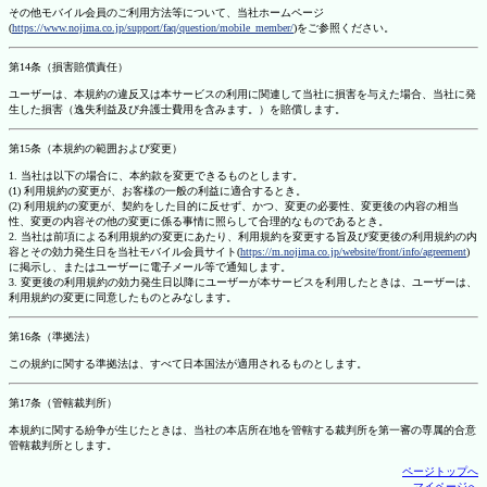
その他モバイル会員のご利用方法等について、当社ホームページ
(
https://www.nojima.co.jp/support/faq/question/mobile_member/
)をご参照ください。
第14条（損害賠償責任）
ユーザーは、本規約の違反又は本サービスの利用に関連して当社に損害を与えた場合、当社に発
生した損害（逸失利益及び弁護士費用を含みます。）を賠償します。
第15条（本規約の範囲および変更）
1. 当社は以下の場合に、本約款を変更できるものとします。
(1) 利用規約の変更が、お客様の一般の利益に適合するとき。
(2) 利用規約の変更が、契約をした目的に反せず、かつ、変更の必要性、変更後の内容の相当
性、変更の内容その他の変更に係る事情に照らして合理的なものであるとき。
2. 当社は前項による利用規約の変更にあたり、利用規約を変更する旨及び変更後の利用規約の内
容とその効力発生日を当社モバイル会員サイト(
https://m.nojima.co.jp/website/front/info/agreement
)
に掲示し、またはユーザーに電子メール等で通知します。
3. 変更後の利用規約の効力発生日以降にユーザーが本サービスを利用したときは、ユーザーは、
利用規約の変更に同意したものとみなします。
第16条（準拠法）
この規約に関する準拠法は、すべて日本国法が適用されるものとします。
第17条（管轄裁判所）
本規約に関する紛争が生じたときは、当社の本店所在地を管轄する裁判所を第一審の専属的合意
管轄裁判所とします。
ページトップへ
マイページへ