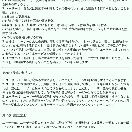
(2) 反社会的勢力に対して資金等を提供し、又は便宜を供与する等の関与をしていると認められ
る関係を有すること
2. ユーザーは、自ら又は第三者を利用して次の各号のいずれにも該当する行為を行わないことを
確約します。
(1) 暴力的な要求行為
(2) 法的な責任を超えた不当な要求行為
(3) 取引に関する、対応者への人格否定、脅迫的な言動、又は暴力を用いる行為
(4) 風説を流布し、偽計を用い又は威力を用いて相手方の信用を毀損し、又は相手方の業務を妨
害する行為
(5) その他前各号に準ずる行為
3. 当社は、ユーザーが反社会的勢力若しくは第1項各号のいずれかに該当し、若しくは前項各号
のいずれかに該当する行為をし、又は第1項の規定にもとづく表明・確約に関して虚偽の申告を
したことが判明した場合には、自己の責に帰すべき事由の有無を問わず、ユーザーに対して何ら
の催告をすることなく本サービスを解除することができます。
4. ユーザーは、前項により当社が本サービスを解除した場合、ユーザーに損害が生じたとしても
これを一切賠償する責任はないことを確認し、これを了承します。
第9条（登録の取消し）
1. ユーザーは、当社が定める手続により、いつでもユーザー登録を取消しすることができます。
2. ユーザーが本規約に違反した場合、または12ヶ月間連続して本サービスを利用しなかった場合
には、当社はユーザー登録を取消しできるものとします。ただし、ユーザー登録の取消し後も、
それまでに配信手続が完了していた情報等が当社等からユーザーに届くことがあります。
3. ユーザーは、ユーザー登録の取消しがなされた場合、当社に対して何ら請求権も取得しないも
のとします。また、各保証サービスの適用が受けられなくなり、ノジマスーパーポイントのご利
用が一切出来なくなるなど、各種本サービスのご利用ができなくなるものとします。
第10条（譲渡禁止）
ユーザーは、ユーザー資格または本規約に基づき発生した権利もしくは義務の全部もしくは一部
について、他人に譲渡、質入その他一切の処分を行うことはできません。