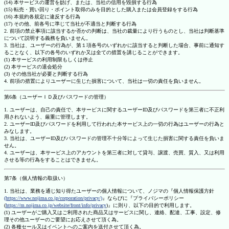
(14) 本サービスの運営を妨げ、または、当社の信用を毀損する行為
(15) 転売・買い回り・ポイント取得のみを目的とした購入または会員登録をする行為
(16) 本規約各規定に違反する行為
(17) その他、前各号に準じて当社が不適当と判断する行為
2. 前項の禁止事項に該当するか否かの判断は、当社の裁量により行うものとし、当社は判断基準
について説明する義務を負いません。
3. 当社は、ユーザーの行為が、第１項各号のいずれかに該当すると判断した場合、事前に通知す
ることなく、以下の各号のいずれか又は全ての措置を講じることができます。
(1) 本サービスの利用制限もしくは停止
(2) 本サービスの退会処分
(3) その他当社が必要と判断する行為
4. 前項の措置によりユーザーに生じた損害について、当社は一切の責任を負いません。
第6条（ユーザーＩＤ及びパスワードの管理）
1. ユーザーは、自己の責任で、本サービスに関するユーザーID及びパスワードを第三者に不正利
用されないよう、厳重に管理します。
2. ユーザーID及びパスワードを利用して行われた本サービス上の一切の行為はユーザーの行為と
みなします。
3. 当社は、ユーザーID及びパスワードの管理不十分等によって生じた損害に関する責任を負いま
せん。
4. ユーザーは、本サービス上のアカウントを第三者に対して貸与、譲渡、売買、質入、又は利用
させる等の行為をすることはできません。
第7条（個人情報の取扱い）
1. 当社は、業務を通じ知り得たユーザーの個人情報について、ノジマの『個人情報保護方針
(https://www.nojima.co.jp/corporation/privacy/)
』ならびに『プライバシーポリシー
(
https://m.nojima.co.jp/website/front/info/privacy
)』に則り、以下の目的で利用します。
(1) ユーザーがご購入又はご利用された商品又はサービスに関し、連絡、配達、工事、設定、修
理その他ユーザーのご要望にお応えさせて頂く為。
(2) 各種セール又はイベントへのご案内を送付させて頂く為。