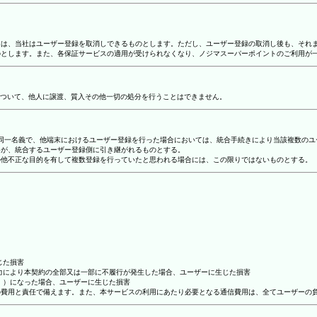
合には、当社はユーザー登録を取消しできるものとします。ただし、ユーザー登録の取消し後も、そ
ものとします。また、各保証サービスの適用が受けられなくなり、ノジマスーパーポイントのご利用が
ついて、他人に譲渡、質入その他一切の処分を行うことはできません。
り、同一名義で、他端末におけるユーザー登録を行った場合においては、統合手続きにより当該複数の
容が、統合するユーザー登録側に引き継がれるものとする。
その他不正な目的を有して複数登録を行っていたと思われる場合には、この限りではないものとする。
じた損害
抗力により本契約の全部又は一部に不履行が発生した場合、ユーザーに生じた損害
ん。）になった場合、ユーザーに生じた損害
ーの費用と責任で備えます。また、本サービスの利用にあたり必要となる通信費用は、全てユーザーの