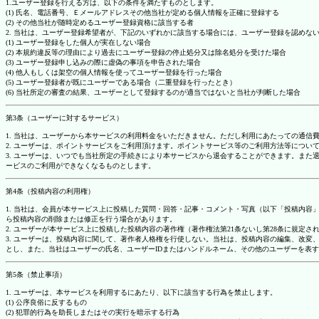
1.ユーザー登録を行える方は、以下の条件を満たすものとします。
(1) 氏名、電話番号、Ｅメールアドレスその他当社が定める個人情報を正確に登録する
(2) その他当社が随時定めるユーザー登録資格に該当する者
2. 当社は、ユーザー登録希望者が、下記のいずれかに該当する場合には、ユーザー登録を認め
(1) ユーザー登録をした個人が実在しない場合
(2) 本規約違反等の理由により過去にユーザー登録の停止処分又は除名処分を受けた場合
(3) ユーザー登録申し込みの際に虚偽の事項を申告された場合
(4) 他人もしくは架空の個人情報を使ってユーザー登録を行った場合
(5) ユーザー登録者が既にユーザーである場合（二重登録を行ったとき）
(6) 当社所定の審査の結果、ユーザーとして登録するのが適当ではないと当社が判断した場合
第3条（ユーザーに対するサービス）
1. 当社は、ユーザーから本サービスの利用料金をいただきません。ただし利用にあたっての通
2. ユーザーは、ポイントサービスをご利用頂けます。ポイントサービス等のご利用方法等につい
3. ユーザーは、いつでも当社所定の手続きにより本サービスから退会することができます。ま
ービスのご利用ができなくなるものとします。
第4条（投稿内容の利用権）
1. 当社は、会員が本サービス上に投稿した質問・回答・記事・コメント・写真（以下「投稿内
ら投稿内容の削除または修正を行う場合があります。
2. ユーザーが本サービス上に投稿した投稿内容の著作権（著作権法第21条ないし第28条に規
3. ユーザーは、投稿内容に関して、著作者人格権を行使しない。当社は、投稿内容の編集、改
とし、また、当社はユーザーの氏名、ユーザーIDまたはハンドルネーム、その他のユーザーを表
第5条（禁止事項）
1. ユーザーは、本サービスを利用するにあたり、以下に該当する行為を禁止します。
(1) 公序良俗に反するもの
(2) 犯罪的行為を助長しまたはその実行を暗示する行為