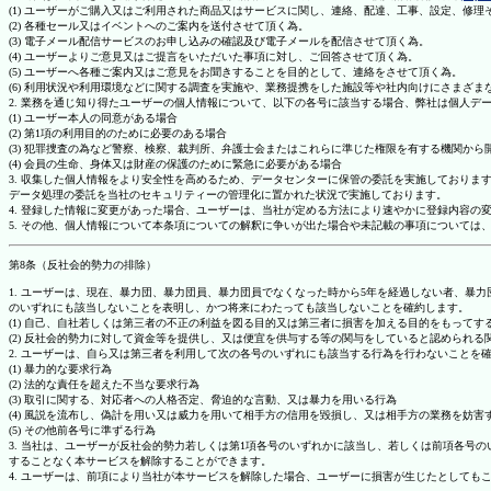
(1) ユーザーがご購入又はご利用された商品又はサービスに関し、連絡、配達、工事、設定、修
(2) 各種セール又はイベントへのご案内を送付させて頂く為。
(3) 電子メール配信サービスのお申し込みの確認及び電子メールを配信させて頂く為。
(4) ユーザーよりご意見又はご提言をいただいた事項に対し、ご回答させて頂く為。
(5) ユーザーへ各種ご案内又はご意見をお聞きすることを目的として、連絡をさせて頂く為。
(6) 利用状況や利用環境などに関する調査を実施や、業務提携をした施設等や社内向けにさまざ
2. 業務を通じ知り得たユーザーの個人情報について、以下の各号に該当する場合、弊社は個人デ
(1) ユーザー本人の同意がある場合
(2) 第1項の利用目的のために必要のある場合
(3) 犯罪捜査の為など警察、検察、裁判所、弁護士会またはこれらに準じた権限を有する機関から
(4) 会員の生命、身体又は財産の保護のために緊急に必要がある場合
3. 収集した個人情報をより安全性を高めるため、データセンターに保管の委託を実施しており
データ処理の委託を当社のセキュリティーの管理化に置かれた状況で実施しております。
4. 登録した情報に変更があった場合、ユーザーは、当社が定める方法により速やかに登録内容
5. その他、個人情報について本条項についての解釈に争いが出た場合や未記載の事項について
第8条（反社会的勢力の排除）
1. ユーザーは、現在、暴力団、暴力団員、暴力団員でなくなった時から5年を経過しない者、
のいずれにも該当しないことを表明し、かつ将来にわたっても該当しないことを確約します。
(1) 自己、自社若しくは第三者の不正の利益を図る目的又は第三者に損害を加える目的をもって
(2) 反社会的勢力に対して資金等を提供し、又は便宜を供与する等の関与をしていると認められる
2. ユーザーは、自ら又は第三者を利用して次の各号のいずれにも該当する行為を行わないことを
(1) 暴力的な要求行為
(2) 法的な責任を超えた不当な要求行為
(3) 取引に関する、対応者への人格否定、脅迫的な言動、又は暴力を用いる行為
(4) 風説を流布し、偽計を用い又は威力を用いて相手方の信用を毀損し、又は相手方の業務を妨害
(5) その他前各号に準ずる行為
3. 当社は、ユーザーが反社会的勢力若しくは第1項各号のいずれかに該当し、若しくは前項各
することなく本サービスを解除することができます。
4. ユーザーは、前項により当社が本サービスを解除した場合、ユーザーに損害が生じたとしても