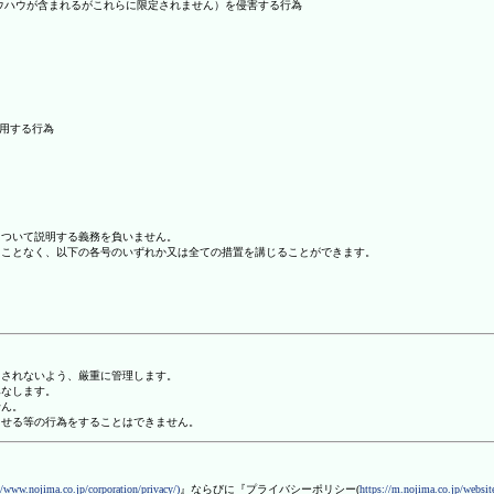
ノウハウが含まれるがこれらに限定されません）を侵害する行為
利用する行為
について説明する義務を負いません。
ることなく、以下の各号のいずれか又は全ての措置を講じることができます。
用されないよう、厳重に管理します。
みなします。
せん。
させる等の行為をすることはできません。
//www.nojima.co.jp/corporation/privacy/)
』ならびに『プライバシーポリシー(
https://m.nojima.co.jp/website