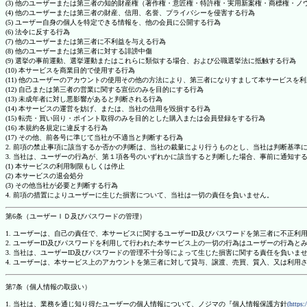
(3) 他のユーザーまたは第三者の知的財産権（著作権・意匠権・特許権・実用新案権・商標権・
(4) 他のユーザーまたは第三者の財産、信用、名誉、プライバシーを侵害する行為
(5) ユーザー自身の個人を特定できる情報を、他の会員に公開する行為
(6) 法令に反する行為
(7) 他のユーザーまたは第三者に不利益を与える行為
(8) 他のユーザーまたは第三者に対する誹謗中傷
(9) 選挙の事前運動、選挙運動またはこれらに類似する場合、および公職選挙法に抵触する行為
(10) 本サービスを商業目的で使用する行為
(11) 他のユーザーのアカウントの使用その他の方法により、第三者になりすまして本サービスを
(12) 自己または第三者の営業に関する宣伝のみを目的にする行為
(13) 未成年者に対し悪影響があると判断される行為
(14) 本サービスの運営を妨げ、または、当社の信用を毀損する行為
(15) 転売・買い回り・ポイント取得のみを目的とした購入または会員登録をする行為
(16) 本規約各規定に違反する行為
(17) その他、前各号に準じて当社が不適当と判断する行為
2. 前項の禁止事項に該当するか否かの判断は、当社の裁量により行うものとし、当社は判断基準
3. 当社は、ユーザーの行為が、第１項各号のいずれかに該当すると判断した場合、事前に通知す
(1) 本サービスの利用制限もしくは停止
(2) 本サービスの退会処分
(3) その他当社が必要と判断する行為
4. 前項の措置によりユーザーに生じた損害について、当社は一切の責任を負いません。
第6条（ユーザーＩＤ及びパスワードの管理）
1. ユーザーは、自己の責任で、本サービスに関するユーザーID及びパスワードを第三者に不正利
2. ユーザーID及びパスワードを利用して行われた本サービス上の一切の行為はユーザーの行為と
3. 当社は、ユーザーID及びパスワードの管理不十分等によって生じた損害に関する責任を負いま
4. ユーザーは、本サービス上のアカウントを第三者に対して貸与、譲渡、売買、質入、又は利用
第7条（個人情報の取扱い）
1. 当社は、業務を通じ知り得たユーザーの個人情報について、ノジマの『個人情報保護方針
(https: