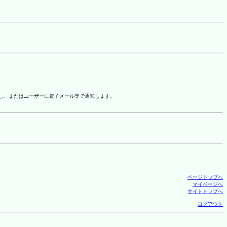
示し、またはユーザーに電子メール等で通知します。
ページトップへ
マイページへ
サイトトップへ
ログアウト