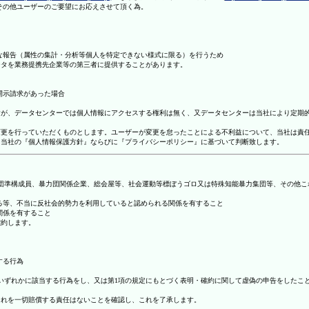
理その他ユーザーのご要望にお応えさせて頂く為。
まな報告（属性の集計・分析等個人を特定できない様式に限る）を行うため
ータを業務提携先企業等の第三者に提供することがあります。
開示請求があった場合
ますが、データセンターでは個人情報にアクセスする権利は無く、又データセンターは当社により定期
の変更を行っていただくものとします。ユーザーが変更を怠ったことによる不利益について、当社は責
は、当社の『個人情報保護方針』ならびに『プライバシーポリシー』に基づいて判断致します。
暴力団準構成員、暴力団関係企業、総会屋等、社会運動等標ぼうゴロ又は特殊知能暴力集団等、その他
する等、不当に反社会的勢力を利用していると認められる関係を有すること
関係を有すること
確約します。
する行為
号のいずれかに該当する行為をし、又は第1項の規定にもとづく表明・確約に関して虚偽の申告をした
これを一切賠償する責任はないことを確認し、これを了承します。