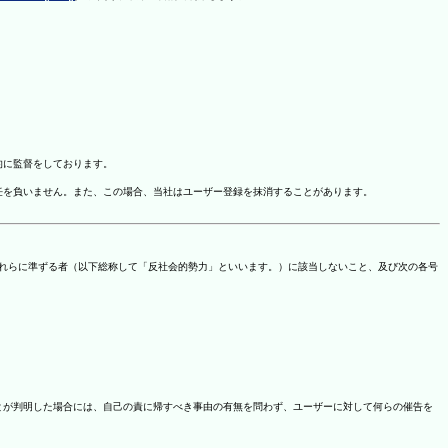
的に監督をしております。
任を負いません。また、この場合、当社はユーザー登録を抹消することがあります。
これらに準ずる者（以下総称して「反社会的勢力」といいます。）に該当しないこと、及び次の各号
ことが判明した場合には、自己の責に帰すべき事由の有無を問わず、ユーザーに対して何らの催告を