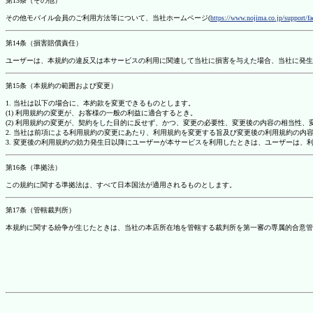
第13条（その他）
その他モバイル会員のご利用方法等について、当社ホームページ(
https://www.nojima.co.jp/support/f
第14条（損害賠償責任）
ユーザーは、本規約の違反又は本サービスの利用に関連して当社に損害を与えた場合、当社に発生
第15条（本規約の範囲および変更）
1. 当社は以下の場合に、本約款を変更できるものとします。
(1) 利用規約の変更が、お客様の一般の利益に適合するとき。
(2) 利用規約の変更が、契約をした目的に反せず、かつ、変更の必要性、変更後の内容の相当性
2. 当社は前項による利用規約の変更にあたり、利用規約を変更する旨及び変更後の利用規約の内
3. 変更後の利用規約の効力発生日以降にユーザーが本サービスを利用したときは、ユーザーは、
第16条（準拠法）
この規約に関する準拠法は、すべて日本国法が適用されるものとします。
第17条（管轄裁判所）
本規約に関する紛争が生じたときは、当社の本店所在地を管轄する裁判所を第一審の専属的合意管