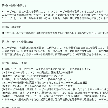
第9条（登録の取消し）
1. ユーザーは、当社が定める手続により、いつでもユーザー登録を取消しすることができます。
2. ユーザーが本規約に違反した場合、または12ヶ月間連続して本サービスを利用しなかった場
3. ユーザーは、ユーザー登録の取消しがなされた場合、当社に対して何ら請求権も取得しない
第10条（譲渡禁止）
ユーザーは、ユーザー資格または本規約に基づき発生した権利もしくは義務の全部もしくは一部に
第11条（モバイル会員の統合）
1. ユーザーは、本規約第２条第２項（5）の例外として、やむを得ずまたは当社の都合等によ
2. 前項における、統合手続きにおいては、統合されるユーザー登録側に付帯する本サービスの内
3. 前二項に拘わらず、当該ユーザーが転売屋等、商業目的を有している可能性がある場合や、
第12条（非保証・免責）
1. 当社は、ユーザーに対して、以下の各号の事項について、一切の保証をしません。
(1) 本サービスの内容について、その完全性、正確性及び有効性等
(2) 本サービスに中断、中止その他の障害が生じないこと
2. 当社は、以下の各号の損害について、一切の責任を負いません。
(1) ユーザーが登録情報の変更を行わなかったことによりユーザーに生じた損害
(2) 予期しない不正アクセス等の行為によりユーザーに生じた損害
(3) 本サービスの利用に関連してユーザーが日本又は外国の法令に触れたことによりユーザーに生
(4) 天災、地変、火災、ストライキ、通商停止、戦争、内乱、疫病・感染症の流行その他の不可
(5) 本サービスの利用に関し、ユーザーが第三者との間でトラブル（本サービス内外を問いませ
3. 本サービスの提供を受けるために必要な機器、通信手段及び交通手段等の環境は全てユーザ