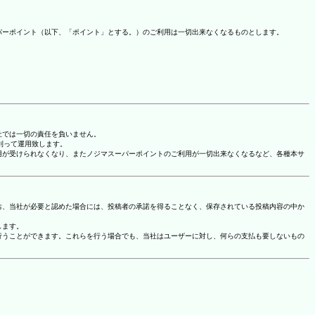
パーポイント（以下、「ポイント」とする。）のご利用は一切出来なくなるものとします。
社では一切の責任を負いません。
に則って運用致します。
用が受けられなくなり、またノジマスーパーポイントのご利用が一切出来なくなるなど、各種本サ
お、当社が必要と認めた場合には、投稿者の承諾を得ることなく、保存されている投稿内容の中か
します。
行うことができます。これらを行う場合でも、当社はユーザーに対し、何らの支払も要しないもの