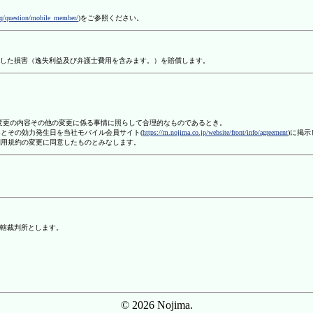
aq/question/mobile_member/
)をご参照ください。
した損害（逸失利益及び弁護士費用を含みます。）を賠償します。
、変更の内容その他の変更に係る事情に照らして合理的なものであるとき。
容とその効力発生日を当社モバイル会員サイト(
https://m.nojima.co.jp/website/front/info/agreement
)に掲
利用規約の変更に同意したものとみなします。
轄裁判所とします。
© 2026 Nojima.