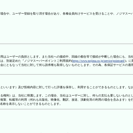
ない場合や、ユーザー登録を取り消す場合があり、各種会員向けサービスを受けることや、ノジマスー
信費用はユーザーの負担とします。また当社への接続中、回線の都合等で接続が中断した場合にも、当
ては、別途定めた『ノジマスーパーポイントご利用規約(
https://www.nojima.co.jp/service/pointcard/
)』
た退会にともなって当社に対して何ら請求権も取得しないものとします。その為、各保証サービスの適
容」といいます）及び投稿内容に対して行った評価を保存し、利用することができるものとします。な
定される権利）は、当社に帰属します。この場合、当社はユーザーに対し、何らの支払も要しないものと
変、複製、転載等の利用（何れも出版化、映像化、翻訳、放送、演劇化等の利用の場合を含みます）を
す名称を表示しないことができるものとします。