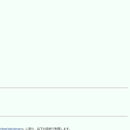
/front/info/privacy
)』に則り、以下の目的で利用します。