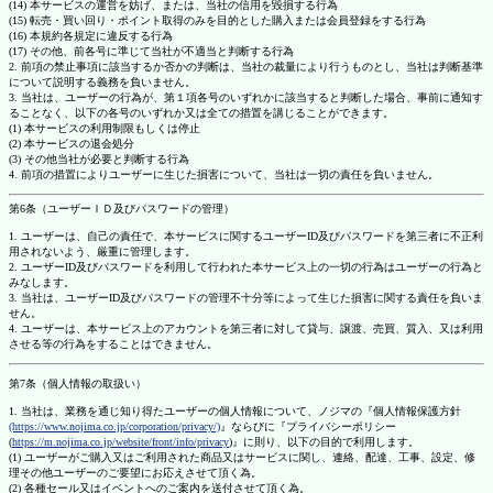
(14) 本サービスの運営を妨げ、または、当社の信用を毀損する行為
(15) 転売・買い回り・ポイント取得のみを目的とした購入または会員登録をする行為
(16) 本規約各規定に違反する行為
(17) その他、前各号に準じて当社が不適当と判断する行為
2. 前項の禁止事項に該当するか否かの判断は、当社の裁量により行うものとし、当社は判断基準
について説明する義務を負いません。
3. 当社は、ユーザーの行為が、第１項各号のいずれかに該当すると判断した場合、事前に通知す
ることなく、以下の各号のいずれか又は全ての措置を講じることができます。
(1) 本サービスの利用制限もしくは停止
(2) 本サービスの退会処分
(3) その他当社が必要と判断する行為
4. 前項の措置によりユーザーに生じた損害について、当社は一切の責任を負いません。
第6条（ユーザーＩＤ及びパスワードの管理）
1. ユーザーは、自己の責任で、本サービスに関するユーザーID及びパスワードを第三者に不正利
用されないよう、厳重に管理します。
2. ユーザーID及びパスワードを利用して行われた本サービス上の一切の行為はユーザーの行為と
みなします。
3. 当社は、ユーザーID及びパスワードの管理不十分等によって生じた損害に関する責任を負いま
せん。
4. ユーザーは、本サービス上のアカウントを第三者に対して貸与、譲渡、売買、質入、又は利用
させる等の行為をすることはできません。
第7条（個人情報の取扱い）
1. 当社は、業務を通じ知り得たユーザーの個人情報について、ノジマの『個人情報保護方針
(https://www.nojima.co.jp/corporation/privacy/)
』ならびに『プライバシーポリシー
(
https://m.nojima.co.jp/website/front/info/privacy
)』に則り、以下の目的で利用します。
(1) ユーザーがご購入又はご利用された商品又はサービスに関し、連絡、配達、工事、設定、修
理その他ユーザーのご要望にお応えさせて頂く為。
(2) 各種セール又はイベントへのご案内を送付させて頂く為。