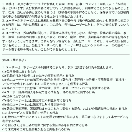
1. 当社は、会員が本サービス上に投稿した質問・回答・記事・コメント・写真（以下「投稿内
容」といいます）及び投稿内容に対して行った評価を保存し、利用することができるものとしま
す。なお、当社が必要と認めた場合には、投稿者の承諾を得ることなく、保存されている投稿内
容の中から投稿内容の削除または修正を行う場合があります。
2. ユーザーが本サービス上に投稿した投稿内容の著作権（著作権法第21条ないし第28条に規定さ
れる権利）は、当社に帰属します。この場合、当社はユーザーに対し、何らの支払も要しないも
のとします。
3. ユーザーは、投稿内容に関して、著作者人格権を行使しない。当社は、投稿内容の編集、改
変、複製、転載等の利用（何れも出版化、映像化、翻訳、放送、演劇化等の利用の場合を含みま
す）を行うことができます。これらを行う場合でも、当社はユーザーに対し、何らの支払も要し
ないものとし、また、当社はユーザーの氏名、ユーザーIDまたはハンドルネーム、その他のユー
ザーを表す名称を表示しないことができるものとします。
第5条（禁止事項）
1. ユーザーは、本サービスを利用するにあたり、以下に該当する行為を禁止します。
(1) 公序良俗に反するもの
(2) 犯罪的行為を助長しまたはその実行を暗示する行為
(3) 他のユーザーまたは第三者の知的財産権（著作権・意匠権・特許権・実用新案権・商標権・
ノウハウが含まれるがこれらに限定されません）を侵害する行為
(4) 他のユーザーまたは第三者の財産、信用、名誉、プライバシーを侵害する行為
(5) ユーザー自身の個人を特定できる情報を、他の会員に公開する行為
(6) 法令に反する行為
(7) 他のユーザーまたは第三者に不利益を与える行為
(8) 他のユーザーまたは第三者に対する誹謗中傷
(9) 選挙の事前運動、選挙運動またはこれらに類似する場合、および公職選挙法に抵触する行為
(10) 本サービスを商業目的で使用する行為
(11) 他のユーザーのアカウントの使用その他の方法により、第三者になりすまして本サービスを
利用する行為
(12) 自己または第三者の営業に関する宣伝のみを目的にする行為
(13) 未成年者に対し悪影響があると判断される行為