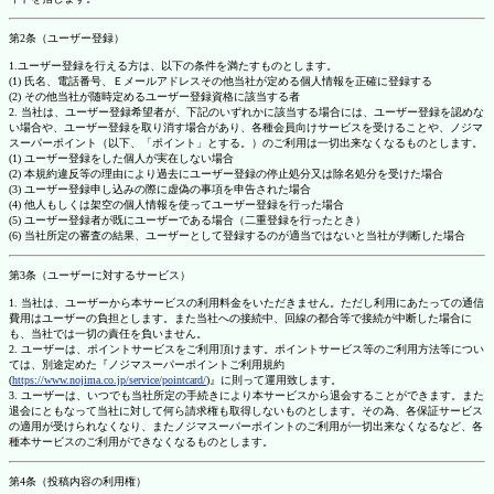
第2条（ユーザー登録）
1.ユーザー登録を行える方は、以下の条件を満たすものとします。
(1) 氏名、電話番号、Ｅメールアドレスその他当社が定める個人情報を正確に登録する
(2) その他当社が随時定めるユーザー登録資格に該当する者
2. 当社は、ユーザー登録希望者が、下記のいずれかに該当する場合には、ユーザー登録を認めな
い場合や、ユーザー登録を取り消す場合があり、各種会員向けサービスを受けることや、ノジマ
スーパーポイント（以下、「ポイント」とする。）のご利用は一切出来なくなるものとします。
(1) ユーザー登録をした個人が実在しない場合
(2) 本規約違反等の理由により過去にユーザー登録の停止処分又は除名処分を受けた場合
(3) ユーザー登録申し込みの際に虚偽の事項を申告された場合
(4) 他人もしくは架空の個人情報を使ってユーザー登録を行った場合
(5) ユーザー登録者が既にユーザーである場合（二重登録を行ったとき）
(6) 当社所定の審査の結果、ユーザーとして登録するのが適当ではないと当社が判断した場合
第3条（ユーザーに対するサービス）
1. 当社は、ユーザーから本サービスの利用料金をいただきません。ただし利用にあたっての通信
費用はユーザーの負担とします。また当社への接続中、回線の都合等で接続が中断した場合に
も、当社では一切の責任を負いません。
2. ユーザーは、ポイントサービスをご利用頂けます。ポイントサービス等のご利用方法等につい
ては、別途定めた『ノジマスーパーポイントご利用規約
(
https://www.nojima.co.jp/service/pointcard/
)』に則って運用致します。
3. ユーザーは、いつでも当社所定の手続きにより本サービスから退会することができます。また
退会にともなって当社に対して何ら請求権も取得しないものとします。その為、各保証サービス
の適用が受けられなくなり、またノジマスーパーポイントのご利用が一切出来なくなるなど、各
種本サービスのご利用ができなくなるものとします。
第4条（投稿内容の利用権）