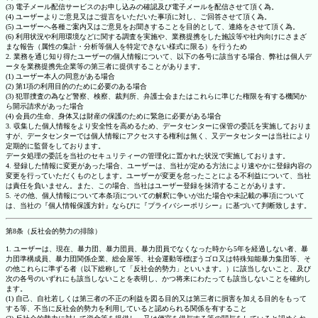
(3) 電子メール配信サービスのお申し込みの確認及び電子メールを配信させて頂く為。
(4) ユーザーよりご意見又はご提言をいただいた事項に対し、ご回答させて頂く為。
(5) ユーザーへ各種ご案内又はご意見をお聞きすることを目的として、連絡をさせて頂く為。
(6) 利用状況や利用環境などに関する調査を実施や、業務提携をした施設等や社内向けにさまざ
まな報告（属性の集計・分析等個人を特定できない様式に限る）を行うため
2. 業務を通じ知り得たユーザーの個人情報について、以下の各号に該当する場合、弊社は個人デ
ータを業務提携先企業等の第三者に提供することがあります。
(1) ユーザー本人の同意がある場合
(2) 第1項の利用目的のために必要のある場合
(3) 犯罪捜査の為など警察、検察、裁判所、弁護士会またはこれらに準じた権限を有する機関か
ら開示請求があった場合
(4) 会員の生命、身体又は財産の保護のために緊急に必要がある場合
3. 収集した個人情報をより安全性を高めるため、データセンターに保管の委託を実施しておりま
すが、データセンターでは個人情報にアクセスする権利は無く、又データセンターは当社により
定期的に監督をしております。
データ処理の委託を当社のセキュリティーの管理化に置かれた状況で実施しております。
4. 登録した情報に変更があった場合、ユーザーは、当社が定める方法により速やかに登録内容の
変更を行っていただくものとします。ユーザーが変更を怠ったことによる不利益について、当社
は責任を負いません。また、この場合、当社はユーザー登録を抹消することがあります。
5. その他、個人情報について本条項についての解釈に争いが出た場合や未記載の事項について
は、当社の『個人情報保護方針』ならびに『プライバシーポリシー』に基づいて判断致します。
第8条（反社会的勢力の排除）
1. ユーザーは、現在、暴力団、暴力団員、暴力団員でなくなった時から5年を経過しない者、暴
力団準構成員、暴力団関係企業、総会屋等、社会運動等標ぼうゴロ又は特殊知能暴力集団等、そ
の他これらに準ずる者（以下総称して「反社会的勢力」といいます。）に該当しないこと、及び
次の各号のいずれにも該当しないことを表明し、かつ将来にわたっても該当しないことを確約し
ます。
(1) 自己、自社若しくは第三者の不正の利益を図る目的又は第三者に損害を加える目的をもって
する等、不当に反社会的勢力を利用していると認められる関係を有すること