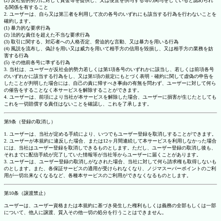
(2) 反社会的勢力に対して資金等を提供し、又は便宜を供与する等の関与をしていると認められ
る関係を有すること
2. ユーザーは、自ら又は第三者を利用して次の各号のいずれにも該当する行為を行わないことを
確約します。
(1) 暴力的な要求行為
(2) 法的な責任を超えた不当な要求行為
(3) 取引に関する、対応者への人格否定、脅迫的な言動、又は暴力を用いる行為
(4) 風説を流布し、偽計を用い又は威力を用いて相手方の信用を毀損し、又は相手方の業務を妨
害する行為
(5) その他前各号に準ずる行為
3. 当社は、ユーザーが反社会的勢力若しくは第1項各号のいずれかに該当し、若しくは前項各号
のいずれかに該当する行為をし、又は第1項の規定にもとづく表明・確約に関して虚偽の申告を
したことが判明した場合には、自己の責に帰すべき事由の有無を問わず、ユーザーに対して何ら
の催告をすることなく本サービスを解除することができます。
4. ユーザーは、前項により当社が本サービスを解除した場合、ユーザーに損害が生じたとしても
これを一切賠償する責任はないことを確認し、これを了承します。
第9条（登録の取消し）
1. ユーザーは、当社が定める手続により、いつでもユーザー登録を取消しすることができます。
2. ユーザーが本規約に違反した場合、または12ヶ月間連続して本サービスを利用しなかった場合
には、当社はユーザー登録を取消しできるものとします。ただし、ユーザー登録の取消し後も、
それまでに配信手続が完了していた情報等が当社等からユーザーに届くことがあります。
3. ユーザーは、ユーザー登録の取消しがなされた場合、当社に対して何ら請求権も取得しないも
のとします。また、各保証サービスの適用が受けられなくなり、ノジマスーパーポイントのご利
用が一切出来なくなるなど、各種本サービスのご利用ができなくなるものとします。
第10条（譲渡禁止）
ユーザーは、ユーザー資格または本規約に基づき発生した権利もしくは義務の全部もしくは一部
について、他人に譲渡、質入その他一切の処分を行うことはできません。