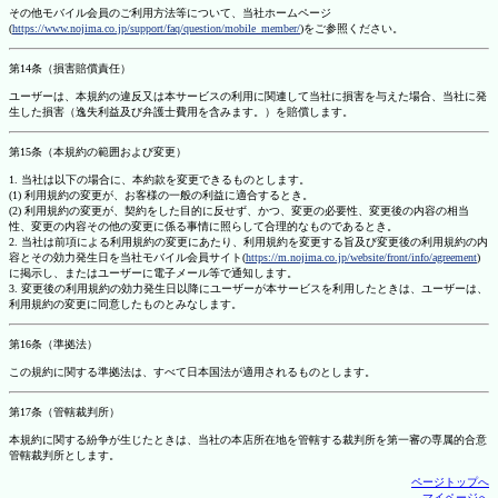
その他モバイル会員のご利用方法等について、当社ホームページ
(
https://www.nojima.co.jp/support/faq/question/mobile_member/
)をご参照ください。
第14条（損害賠償責任）
ユーザーは、本規約の違反又は本サービスの利用に関連して当社に損害を与えた場合、当社に発
生した損害（逸失利益及び弁護士費用を含みます。）を賠償します。
第15条（本規約の範囲および変更）
1. 当社は以下の場合に、本約款を変更できるものとします。
(1) 利用規約の変更が、お客様の一般の利益に適合するとき。
(2) 利用規約の変更が、契約をした目的に反せず、かつ、変更の必要性、変更後の内容の相当
性、変更の内容その他の変更に係る事情に照らして合理的なものであるとき。
2. 当社は前項による利用規約の変更にあたり、利用規約を変更する旨及び変更後の利用規約の内
容とその効力発生日を当社モバイル会員サイト(
https://m.nojima.co.jp/website/front/info/agreement
)
に掲示し、またはユーザーに電子メール等で通知します。
3. 変更後の利用規約の効力発生日以降にユーザーが本サービスを利用したときは、ユーザーは、
利用規約の変更に同意したものとみなします。
第16条（準拠法）
この規約に関する準拠法は、すべて日本国法が適用されるものとします。
第17条（管轄裁判所）
本規約に関する紛争が生じたときは、当社の本店所在地を管轄する裁判所を第一審の専属的合意
管轄裁判所とします。
ページトップへ
マイページへ