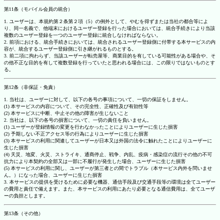
第11条（モバイル会員の統合）
1. ユーザーは、本規約第２条第２項（5）の例外として、やむを得ずまたは当社の都合等によ
り、同一名義で、他端末におけるユーザー登録を行った場合においては、統合手続きにより当該
複数のユーザー登録を一つのユーザー登録に統合しなければならない。
2. 前項における、統合手続きにおいては、統合されるユーザー登録側に付帯する本サービスの内
容が、統合するユーザー登録側に引き継がれるものとする。
3. 前二項に拘わらず、当該ユーザーが転売屋等、商業目的を有している可能性がある場合や、そ
の他不正な目的を有して複数登録を行っていたと思われる場合には、この限りではないものとす
る。
第12条（非保証・免責）
1. 当社は、ユーザーに対して、以下の各号の事項について、一切の保証をしません。
(1) 本サービスの内容について、その完全性、正確性及び有効性等
(2) 本サービスに中断、中止その他の障害が生じないこと
2. 当社は、以下の各号の損害について、一切の責任を負いません。
(1) ユーザーが登録情報の変更を行わなかったことによりユーザーに生じた損害
(2) 予期しない不正アクセス等の行為によりユーザーに生じた損害
(3) 本サービスの利用に関連してユーザーが日本又は外国の法令に触れたことによりユーザーに
生じた損害
(4) 天災、地変、火災、ストライキ、通商停止、戦争、内乱、疫病・感染症の流行その他の不可
抗力により本契約の全部又は一部に不履行が発生した場合、ユーザーに生じた損害
(5) 本サービスの利用に関し、ユーザーが第三者との間でトラブル（本サービス内外を問いませ
ん。）になった場合、ユーザーに生じた損害
3. 本サービスの提供を受けるために必要な機器、通信手段及び交通手段等の環境は全てユーザー
の費用と責任で備えます。また、本サービスの利用にあたり必要となる通信費用は、全てユーザ
ーの負担とします。
第13条（その他）