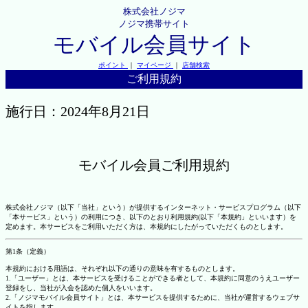
株式会社ノジマ
ノジマ携帯サイト
モバイル会員サイト
ポイント
｜
マイページ
｜
店舗検索
ご利用規約
施行日：2024年8月21日
モバイル会員ご利用規約
株式会社ノジマ（以下「当社」という）が提供するインターネット・サービスプログラム（以下
「本サービス」という）の利用につき、以下のとおり利用規約(以下「本規約」といいます）を
定めます。本サービスをご利用いただく方は、本規約にしたがっていただくものとします。
第1条（定義）
本規約における用語は、それぞれ以下の通りの意味を有するものとします。
1.「ユーザー」とは、本サービスを受けることができる者として、本規約に同意のうえユーザー
登録をし、当社が入会を認めた個人をいいます。
2.「ノジマモバイル会員サイト」とは、本サービスを提供するために、当社が運営するウェブサ
イトを指します。