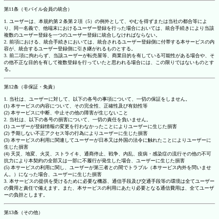
第11条（モバイル会員の統合）
1. ユーザーは、本規約第２条第２項（5）の例外として、やむを得ずまたは当社の都合等によ
り、同一名義で、他端末におけるユーザー登録を行った場合においては、統合手続きにより当該
複数のユーザー登録を一つのユーザー登録に統合しなければならない。
2. 前項における、統合手続きにおいては、統合されるユーザー登録側に付帯する本サービスの内
容が、統合するユーザー登録側に引き継がれるものとする。
3. 前二項に拘わらず、当該ユーザーが転売屋等、商業目的を有している可能性がある場合や、そ
の他不正な目的を有して複数登録を行っていたと思われる場合には、この限りではないものとす
る。
第12条（非保証・免責）
1. 当社は、ユーザーに対して、以下の各号の事項について、一切の保証をしません。
(1) 本サービスの内容について、その完全性、正確性及び有効性等
(2) 本サービスに中断、中止その他の障害が生じないこと
2. 当社は、以下の各号の損害について、一切の責任を負いません。
(1) ユーザーが登録情報の変更を行わなかったことによりユーザーに生じた損害
(2) 予期しない不正アクセス等の行為によりユーザーに生じた損害
(3) 本サービスの利用に関連してユーザーが日本又は外国の法令に触れたことによりユーザーに
生じた損害
(4) 天災、地変、火災、ストライキ、通商停止、戦争、内乱、疫病・感染症の流行その他の不可
抗力により本契約の全部又は一部に不履行が発生した場合、ユーザーに生じた損害
(5) 本サービスの利用に関し、ユーザーが第三者との間でトラブル（本サービス内外を問いませ
ん。）になった場合、ユーザーに生じた損害
3. 本サービスの提供を受けるために必要な機器、通信手段及び交通手段等の環境は全てユーザー
の費用と責任で備えます。また、本サービスの利用にあたり必要となる通信費用は、全てユーザ
ーの負担とします。
第13条（その他）