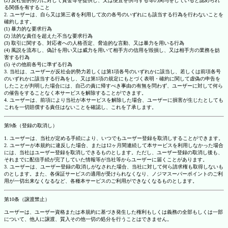
(2) 反社会的勢力に対して資金等を提供し、又は便宜を供与する等の関与をしていると認められ
る関係を有すること
2. ユーザーは、自ら又は第三者を利用して次の各号のいずれにも該当する行為を行わないことを
確約します。
(1) 暴力的な要求行為
(2) 法的な責任を超えた不当な要求行為
(3) 取引に関する、対応者への人格否定、脅迫的な言動、又は暴力を用いる行為
(4) 風説を流布し、偽計を用い又は威力を用いて相手方の信用を毀損し、又は相手方の業務を妨
害する行為
(5) その他前各号に準ずる行為
3. 当社は、ユーザーが反社会的勢力若しくは第1項各号のいずれかに該当し、若しくは前項各号
のいずれかに該当する行為をし、又は第1項の規定にもとづく表明・確約に関して虚偽の申告を
したことが判明した場合には、自己の責に帰すべき事由の有無を問わず、ユーザーに対して何ら
の催告をすることなく本サービスを解除することができます。
4. ユーザーは、前項により当社が本サービスを解除した場合、ユーザーに損害が生じたとしても
これを一切賠償する責任はないことを確認し、これを了承します。
第9条（登録の取消し）
1. ユーザーは、当社が定める手続により、いつでもユーザー登録を取消しすることができます。
2. ユーザーが本規約に違反した場合、または12ヶ月間連続して本サービスを利用しなかった場合
には、当社はユーザー登録を取消しできるものとします。ただし、ユーザー登録の取消し後も、
それまでに配信手続が完了していた情報等が当社等からユーザーに届くことがあります。
3. ユーザーは、ユーザー登録の取消しがなされた場合、当社に対して何ら請求権も取得しないも
のとします。また、各保証サービスの適用が受けられなくなり、ノジマスーパーポイントのご利
用が一切出来なくなるなど、各種本サービスのご利用ができなくなるものとします。
第10条（譲渡禁止）
ユーザーは、ユーザー資格または本規約に基づき発生した権利もしくは義務の全部もしくは一部
について、他人に譲渡、質入その他一切の処分を行うことはできません。