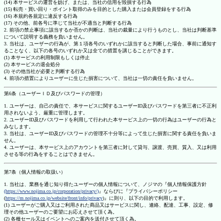
(14) 本サービスの運営を妨げ、または、当社の信用を毀損する行為
(15) 転売・買い回り・ポイント取得のみを目的とした購入または会員登録をする行為
(16) 本規約各規定に違反する行為
(17) その他、前各号に準じて当社が不適当と判断する行為
2. 前項の禁止事項に該当するか否かの判断は、当社の裁量により行うものとし、当社は判断基準
について説明する義務を負いません。
3. 当社は、ユーザーの行為が、第１項各号のいずれかに該当すると判断した場合、事前に通知す
ることなく、以下の各号のいずれか又は全ての措置を講じることができます。
(1) 本サービスの利用制限もしくは停止
(2) 本サービスの退会処分
(3) その他当社が必要と判断する行為
4. 前項の措置によりユーザーに生じた損害について、当社は一切の責任を負いません。
第6条（ユーザーＩＤ及びパスワードの管理）
1. ユーザーは、自己の責任で、本サービスに関するユーザーID及びパスワードを第三者に不正利
用されないよう、厳重に管理します。
2. ユーザーID及びパスワードを利用して行われた本サービス上の一切の行為はユーザーの行為と
みなします。
3. 当社は、ユーザーID及びパスワードの管理不十分等によって生じた損害に関する責任を負いま
せん。
4. ユーザーは、本サービス上のアカウントを第三者に対して貸与、譲渡、売買、質入、又は利用
させる等の行為をすることはできません。
第7条（個人情報の取扱い）
1. 当社は、業務を通じ知り得たユーザーの個人情報について、ノジマの『個人情報保護方針
(https://www.nojima.co.jp/corporation/privacy/)
』ならびに『プライバシーポリシー
(
https://m.nojima.co.jp/website/front/info/privacy
)』に則り、以下の目的で利用します。
(1) ユーザーがご購入又はご利用された商品又はサービスに関し、連絡、配達、工事、設定、修
理その他ユーザーのご要望にお応えさせて頂く為。
(2) 各種セール又はイベントへのご案内を送付させて頂く為。