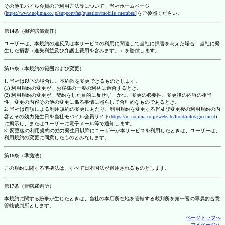
その他モバイル会員のご利用方法等について、当社ホームページ
(
https://www.nojima.co.jp/support/faq/question/mobile_member/
)をご参照ください。
第14条（損害賠償責任）
ユーザーは、本規約の違反又は本サービスの利用に関連して当社に損害を与えた場合、当社に発
生した損害（逸失利益及び弁護士費用を含みます。）を賠償します。
第15条（本規約の範囲および変更）
1. 当社は以下の場合に、本約款を変更できるものとします。
(1) 利用規約の変更が、お客様の一般の利益に適合するとき。
(2) 利用規約の変更が、契約をした目的に反せず、かつ、変更の必要性、変更後の内容の相当
性、変更の内容その他の変更に係る事情に照らして合理的なものであるとき。
2. 当社は前項による利用規約の変更にあたり、利用規約を変更する旨及び変更後の利用規約の内
容とその効力発生日を当社モバイル会員サイト(
https://m.nojima.co.jp/website/front/info/agreement
)
に掲示し、またはユーザーに電子メール等で通知します。
3. 変更後の利用規約の効力発生日以降にユーザーが本サービスを利用したときは、ユーザーは、
利用規約の変更に同意したものとみなします。
第16条（準拠法）
この規約に関する準拠法は、すべて日本国法が適用されるものとします。
第17条（管轄裁判所）
本規約に関する紛争が生じたときは、当社の本店所在地を管轄する裁判所を第一審の専属的合意
管轄裁判所とします。
ページトップへ
マイページへ