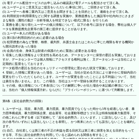
(3) 電子メール配信サービスのお申し込みの確認及び電子メールを配信させて頂く為。
(4) ユーザーよりご意見又はご提言をいただいた事項に対し、ご回答させて頂く為。
(5) ユーザーへ各種ご案内又はご意見をお聞きすることを目的として、連絡をさせて頂く為。
(6) 利用状況や利用環境などに関する調査を実施や、業務提携をした施設等や社内向けにさまざ
まな報告（属性の集計・分析等個人を特定できない様式に限る）を行うため
2. 業務を通じ知り得たユーザーの個人情報について、以下の各号に該当する場合、弊社は個人デ
ータを業務提携先企業等の第三者に提供することがあります。
(1) ユーザー本人の同意がある場合
(2) 第1項の利用目的のために必要のある場合
(3) 犯罪捜査の為など警察、検察、裁判所、弁護士会またはこれらに準じた権限を有する機関か
ら開示請求があった場合
(4) 会員の生命、身体又は財産の保護のために緊急に必要がある場合
3. 収集した個人情報をより安全性を高めるため、データセンターに保管の委託を実施しておりま
すが、データセンターでは個人情報にアクセスする権利は無く、又データセンターは当社により
定期的に監督をしております。
データ処理の委託を当社のセキュリティーの管理化に置かれた状況で実施しております。
4. 登録した情報に変更があった場合、ユーザーは、当社が定める方法により速やかに登録内容の
変更を行っていただくものとします。ユーザーが変更を怠ったことによる不利益について、当社
は責任を負いません。また、この場合、当社はユーザー登録を抹消することがあります。
5. その他、個人情報について本条項についての解釈に争いが出た場合や未記載の事項について
は、当社の『個人情報保護方針』ならびに『プライバシーポリシー』に基づいて判断致します。
第8条（反社会的勢力の排除）
1. ユーザーは、現在、暴力団、暴力団員、暴力団員でなくなった時から5年を経過しない者、暴
力団準構成員、暴力団関係企業、総会屋等、社会運動等標ぼうゴロ又は特殊知能暴力集団等、そ
の他これらに準ずる者（以下総称して「反社会的勢力」といいます。）に該当しないこと、及び
次の各号のいずれにも該当しないことを表明し、かつ将来にわたっても該当しないことを確約し
ます。
(1) 自己、自社若しくは第三者の不正の利益を図る目的又は第三者に損害を加える目的をもって
する等、不当に反社会的勢力を利用していると認められる関係を有すること