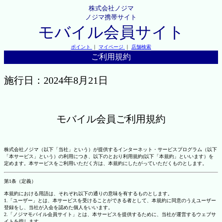
株式会社ノジマ
ノジマ携帯サイト
モバイル会員サイト
ポイント
｜
マイページ
｜
店舗検索
ご利用規約
施行日：2024年8月21日
モバイル会員ご利用規約
株式会社ノジマ（以下「当社」という）が提供するインターネット・サービスプログラム（以下
「本サービス」という）の利用につき、以下のとおり利用規約(以下「本規約」といいます）を
定めます。本サービスをご利用いただく方は、本規約にしたがっていただくものとします。
第1条（定義）
本規約における用語は、それぞれ以下の通りの意味を有するものとします。
1.「ユーザー」とは、本サービスを受けることができる者として、本規約に同意のうえユーザー
登録をし、当社が入会を認めた個人をいいます。
2.「ノジマモバイル会員サイト」とは、本サービスを提供するために、当社が運営するウェブサ
イトを指します。