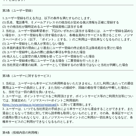
第2条（ユーザー登録）
1.ユーザー登録を行える方は、以下の条件を満たすものとします。
(1) 氏名、電話番号、Ｅメールアドレスその他当社が定める個人情報を正確に登録する
(2) その他当社が随時定めるユーザー登録資格に該当する者
2. 当社は、ユーザー登録希望者が、下記のいずれかに該当する場合には、ユーザー登録を認めな
い場合や、ユーザー登録を取り消す場合があり、各種会員向けサービスを受けることや、ノジマ
スーパーポイント（以下、「ポイント」とする。）のご利用は一切出来なくなるものとします。
(1) ユーザー登録をした個人が実在しない場合
(2) 本規約違反等の理由により過去にユーザー登録の停止処分又は除名処分を受けた場合
(3) ユーザー登録申し込みの際に虚偽の事項を申告された場合
(4) 他人もしくは架空の個人情報を使ってユーザー登録を行った場合
(5) ユーザー登録者が既にユーザーである場合（二重登録を行ったとき）
(6) 当社所定の審査の結果、ユーザーとして登録するのが適当ではないと当社が判断した場合
第3条（ユーザーに対するサービス）
1. 当社は、ユーザーから本サービスの利用料金をいただきません。ただし利用にあたっての通信
費用はユーザーの負担とします。また当社への接続中、回線の都合等で接続が中断した場合に
も、当社では一切の責任を負いません。
2. ユーザーは、ポイントサービスをご利用頂けます。ポイントサービス等のご利用方法等につい
ては、別途定めた『ノジマスーパーポイントご利用規約
(
https://www.nojima.co.jp/service/pointcard/
)』に則って運用致します。
3. ユーザーは、いつでも当社所定の手続きにより本サービスから退会することができます。また
退会にともなって当社に対して何ら請求権も取得しないものとします。その為、各保証サービス
の適用が受けられなくなり、またノジマスーパーポイントのご利用が一切出来なくなるなど、各
種本サービスのご利用ができなくなるものとします。
第4条（投稿内容の利用権）