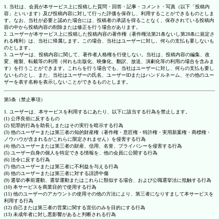
1. 当社は、会員が本サービス上に投稿した質問・回答・記事・コメント・写真（以下「投稿内
容」といいます）及び投稿内容に対して行った評価を保存し、利用することができるものとしま
す。なお、当社が必要と認めた場合には、投稿者の承諾を得ることなく、保存されている投稿内
容の中から投稿内容の削除または修正を行う場合があります。
2. ユーザーが本サービス上に投稿した投稿内容の著作権（著作権法第21条ないし第28条に規定さ
れる権利）は、当社に帰属します。この場合、当社はユーザーに対し、何らの支払も要しないも
のとします。
3. ユーザーは、投稿内容に関して、著作者人格権を行使しない。当社は、投稿内容の編集、改
変、複製、転載等の利用（何れも出版化、映像化、翻訳、放送、演劇化等の利用の場合を含みま
す）を行うことができます。これらを行う場合でも、当社はユーザーに対し、何らの支払も要し
ないものとし、また、当社はユーザーの氏名、ユーザーIDまたはハンドルネーム、その他のユー
ザーを表す名称を表示しないことができるものとします。
第5条（禁止事項）
1. ユーザーは、本サービスを利用するにあたり、以下に該当する行為を禁止します。
(1) 公序良俗に反するもの
(2) 犯罪的行為を助長しまたはその実行を暗示する行為
(3) 他のユーザーまたは第三者の知的財産権（著作権・意匠権・特許権・実用新案権・商標権・
ノウハウが含まれるがこれらに限定されません）を侵害する行為
(4) 他のユーザーまたは第三者の財産、信用、名誉、プライバシーを侵害する行為
(5) ユーザー自身の個人を特定できる情報を、他の会員に公開する行為
(6) 法令に反する行為
(7) 他のユーザーまたは第三者に不利益を与える行為
(8) 他のユーザーまたは第三者に対する誹謗中傷
(9) 選挙の事前運動、選挙運動またはこれらに類似する場合、および公職選挙法に抵触する行為
(10) 本サービスを商業目的で使用する行為
(11) 他のユーザーのアカウントの使用その他の方法により、第三者になりすまして本サービスを
利用する行為
(12) 自己または第三者の営業に関する宣伝のみを目的にする行為
(13) 未成年者に対し悪影響があると判断される行為