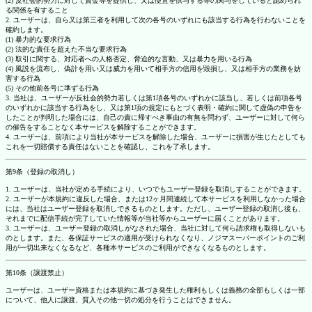
(2) 反社会的勢力に対して資金等を提供し、又は便宜を供与する等の関与をしていると認められ
る関係を有すること
2. ユーザーは、自ら又は第三者を利用して次の各号のいずれにも該当する行為を行わないことを
確約します。
(1) 暴力的な要求行為
(2) 法的な責任を超えた不当な要求行為
(3) 取引に関する、対応者への人格否定、脅迫的な言動、又は暴力を用いる行為
(4) 風説を流布し、偽計を用い又は威力を用いて相手方の信用を毀損し、又は相手方の業務を妨
害する行為
(5) その他前各号に準ずる行為
3. 当社は、ユーザーが反社会的勢力若しくは第1項各号のいずれかに該当し、若しくは前項各号
のいずれかに該当する行為をし、又は第1項の規定にもとづく表明・確約に関して虚偽の申告を
したことが判明した場合には、自己の責に帰すべき事由の有無を問わず、ユーザーに対して何ら
の催告をすることなく本サービスを解除することができます。
4. ユーザーは、前項により当社が本サービスを解除した場合、ユーザーに損害が生じたとしても
これを一切賠償する責任はないことを確認し、これを了承します。
第9条（登録の取消し）
1. ユーザーは、当社が定める手続により、いつでもユーザー登録を取消しすることができます。
2. ユーザーが本規約に違反した場合、または12ヶ月間連続して本サービスを利用しなかった場合
には、当社はユーザー登録を取消しできるものとします。ただし、ユーザー登録の取消し後も、
それまでに配信手続が完了していた情報等が当社等からユーザーに届くことがあります。
3. ユーザーは、ユーザー登録の取消しがなされた場合、当社に対して何ら請求権も取得しないも
のとします。また、各保証サービスの適用が受けられなくなり、ノジマスーパーポイントのご利
用が一切出来なくなるなど、各種本サービスのご利用ができなくなるものとします。
第10条（譲渡禁止）
ユーザーは、ユーザー資格または本規約に基づき発生した権利もしくは義務の全部もしくは一部
について、他人に譲渡、質入その他一切の処分を行うことはできません。