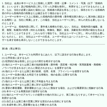
1. 当社は、会員が本サービス上に投稿した質問・回答・記事・コメント・写真（以下「投稿内
容」といいます）及び投稿内容に対して行った評価を保存し、利用することができるものとしま
す。なお、当社が必要と認めた場合には、投稿者の承諾を得ることなく、保存されている投稿内
容の中から投稿内容の削除または修正を行う場合があります。
2. ユーザーが本サービス上に投稿した投稿内容の著作権（著作権法第21条ないし第28条に規定さ
れる権利）は、当社に帰属します。この場合、当社はユーザーに対し、何らの支払も要しないも
のとします。
3. ユーザーは、投稿内容に関して、著作者人格権を行使しない。当社は、投稿内容の編集、改
変、複製、転載等の利用（何れも出版化、映像化、翻訳、放送、演劇化等の利用の場合を含みま
す）を行うことができます。これらを行う場合でも、当社はユーザーに対し、何らの支払も要し
ないものとし、また、当社はユーザーの氏名、ユーザーIDまたはハンドルネーム、その他のユー
ザーを表す名称を表示しないことができるものとします。
第5条（禁止事項）
1. ユーザーは、本サービスを利用するにあたり、以下に該当する行為を禁止します。
(1) 公序良俗に反するもの
(2) 犯罪的行為を助長しまたはその実行を暗示する行為
(3) 他のユーザーまたは第三者の知的財産権（著作権・意匠権・特許権・実用新案権・商標権・
ノウハウが含まれるがこれらに限定されません）を侵害する行為
(4) 他のユーザーまたは第三者の財産、信用、名誉、プライバシーを侵害する行為
(5) ユーザー自身の個人を特定できる情報を、他の会員に公開する行為
(6) 法令に反する行為
(7) 他のユーザーまたは第三者に不利益を与える行為
(8) 他のユーザーまたは第三者に対する誹謗中傷
(9) 選挙の事前運動、選挙運動またはこれらに類似する場合、および公職選挙法に抵触する行為
(10) 本サービスを商業目的で使用する行為
(11) 他のユーザーのアカウントの使用その他の方法により、第三者になりすまして本サービスを
利用する行為
(12) 自己または第三者の営業に関する宣伝のみを目的にする行為
(13) 未成年者に対し悪影響があると判断される行為