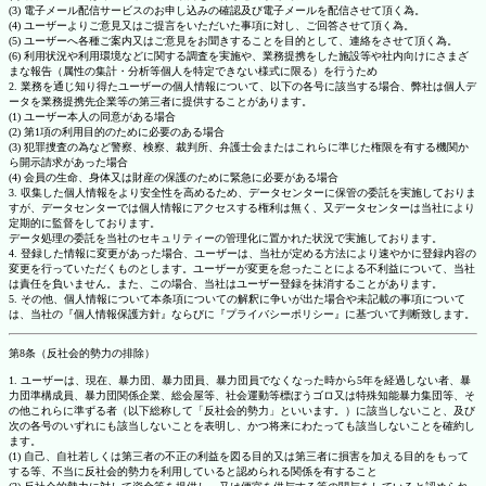
(3) 電子メール配信サービスのお申し込みの確認及び電子メールを配信させて頂く為。
(4) ユーザーよりご意見又はご提言をいただいた事項に対し、ご回答させて頂く為。
(5) ユーザーへ各種ご案内又はご意見をお聞きすることを目的として、連絡をさせて頂く為。
(6) 利用状況や利用環境などに関する調査を実施や、業務提携をした施設等や社内向けにさまざ
まな報告（属性の集計・分析等個人を特定できない様式に限る）を行うため
2. 業務を通じ知り得たユーザーの個人情報について、以下の各号に該当する場合、弊社は個人デ
ータを業務提携先企業等の第三者に提供することがあります。
(1) ユーザー本人の同意がある場合
(2) 第1項の利用目的のために必要のある場合
(3) 犯罪捜査の為など警察、検察、裁判所、弁護士会またはこれらに準じた権限を有する機関か
ら開示請求があった場合
(4) 会員の生命、身体又は財産の保護のために緊急に必要がある場合
3. 収集した個人情報をより安全性を高めるため、データセンターに保管の委託を実施しておりま
すが、データセンターでは個人情報にアクセスする権利は無く、又データセンターは当社により
定期的に監督をしております。
データ処理の委託を当社のセキュリティーの管理化に置かれた状況で実施しております。
4. 登録した情報に変更があった場合、ユーザーは、当社が定める方法により速やかに登録内容の
変更を行っていただくものとします。ユーザーが変更を怠ったことによる不利益について、当社
は責任を負いません。また、この場合、当社はユーザー登録を抹消することがあります。
5. その他、個人情報について本条項についての解釈に争いが出た場合や未記載の事項について
は、当社の『個人情報保護方針』ならびに『プライバシーポリシー』に基づいて判断致します。
第8条（反社会的勢力の排除）
1. ユーザーは、現在、暴力団、暴力団員、暴力団員でなくなった時から5年を経過しない者、暴
力団準構成員、暴力団関係企業、総会屋等、社会運動等標ぼうゴロ又は特殊知能暴力集団等、そ
の他これらに準ずる者（以下総称して「反社会的勢力」といいます。）に該当しないこと、及び
次の各号のいずれにも該当しないことを表明し、かつ将来にわたっても該当しないことを確約し
ます。
(1) 自己、自社若しくは第三者の不正の利益を図る目的又は第三者に損害を加える目的をもって
する等、不当に反社会的勢力を利用していると認められる関係を有すること