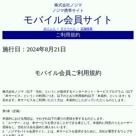
株式会社ノジマ
ノジマ携帯サイト
モバイル会員サイト
ポイント
｜
マイページ
｜
店舗検索
ご利用規約
施行日：2024年8月21日
モバイル会員ご利用規約
株式会社ノジマ（以下「当社」という）が提供するインターネット・サービスプログラム（以下
「本サービス」という）の利用につき、以下のとおり利用規約(以下「本規約」といいます）を
定めます。本サービスをご利用いただく方は、本規約にしたがっていただくものとします。
第1条（定義）
本規約における用語は、それぞれ以下の通りの意味を有するものとします。
1.「ユーザー」とは、本サービスを受けることができる者として、本規約に同意のうえユーザー
登録をし、当社が入会を認めた個人をいいます。
2.「ノジマモバイル会員サイト」とは、本サービスを提供するために、当社が運営するウェブサ
イトを指します。