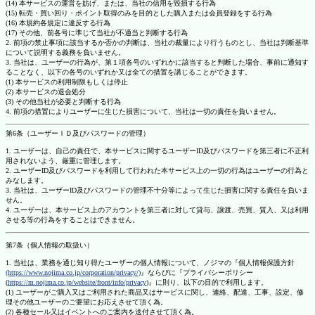
(14) 本サービスの運営を妨げ、または、当社の信用を毀損する行為
(15) 転売・買い回り・ポイント取得のみを目的とした購入または会員登録をする行為
(16) 本規約各規定に違反する行為
(17) その他、前各号に準じて当社が不適当と判断する行為
2. 前項の禁止事項に該当するか否かの判断は、当社の裁量により行うものとし、当社は判断基準
について説明する義務を負いません。
3. 当社は、ユーザーの行為が、第１項各号のいずれかに該当すると判断した場合、事前に通知す
ることなく、以下の各号のいずれか又は全ての措置を講じることができます。
(1) 本サービスの利用制限もしくは停止
(2) 本サービスの退会処分
(3) その他当社が必要と判断する行為
4. 前項の措置によりユーザーに生じた損害について、当社は一切の責任を負いません。
第6条（ユーザーＩＤ及びパスワードの管理）
1. ユーザーは、自己の責任で、本サービスに関するユーザーID及びパスワードを第三者に不正利
用されないよう、厳重に管理します。
2. ユーザーID及びパスワードを利用して行われた本サービス上の一切の行為はユーザーの行為と
みなします。
3. 当社は、ユーザーID及びパスワードの管理不十分等によって生じた損害に関する責任を負いま
せん。
4. ユーザーは、本サービス上のアカウントを第三者に対して貸与、譲渡、売買、質入、又は利用
させる等の行為をすることはできません。
第7条（個人情報の取扱い）
1. 当社は、業務を通じ知り得たユーザーの個人情報について、ノジマの『個人情報保護方針
(https://www.nojima.co.jp/corporation/privacy/)
』ならびに『プライバシーポリシー
(
https://m.nojima.co.jp/website/front/info/privacy
)』に則り、以下の目的で利用します。
(1) ユーザーがご購入又はご利用された商品又はサービスに関し、連絡、配達、工事、設定、修
理その他ユーザーのご要望にお応えさせて頂く為。
(2) 各種セール又はイベントへのご案内を送付させて頂く為。