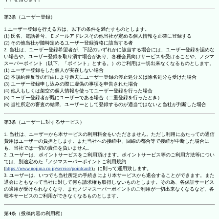
第2条（ユーザー登録）
1.ユーザー登録を行える方は、以下の条件を満たすものとします。
(1) 氏名、電話番号、Ｅメールアドレスその他当社が定める個人情報を正確に登録する
(2) その他当社が随時定めるユーザー登録資格に該当する者
2. 当社は、ユーザー登録希望者が、下記のいずれかに該当する場合には、ユーザー登録を認めな
い場合や、ユーザー登録を取り消す場合があり、各種会員向けサービスを受けることや、ノジマ
スーパーポイント（以下、「ポイント」とする。）のご利用は一切出来なくなるものとします。
(1) ユーザー登録をした個人が実在しない場合
(2) 本規約違反等の理由により過去にユーザー登録の停止処分又は除名処分を受けた場合
(3) ユーザー登録申し込みの際に虚偽の事項を申告された場合
(4) 他人もしくは架空の個人情報を使ってユーザー登録を行った場合
(5) ユーザー登録者が既にユーザーである場合（二重登録を行ったとき）
(6) 当社所定の審査の結果、ユーザーとして登録するのが適当ではないと当社が判断した場合
第3条（ユーザーに対するサービス）
1. 当社は、ユーザーから本サービスの利用料金をいただきません。ただし利用にあたっての通信
費用はユーザーの負担とします。また当社への接続中、回線の都合等で接続が中断した場合に
も、当社では一切の責任を負いません。
2. ユーザーは、ポイントサービスをご利用頂けます。ポイントサービス等のご利用方法等につい
ては、別途定めた『ノジマスーパーポイントご利用規約
(
https://www.nojima.co.jp/service/pointcard/
)』に則って運用致します。
3. ユーザーは、いつでも当社所定の手続きにより本サービスから退会することができます。また
退会にともなって当社に対して何ら請求権も取得しないものとします。その為、各保証サービス
の適用が受けられなくなり、またノジマスーパーポイントのご利用が一切出来なくなるなど、各
種本サービスのご利用ができなくなるものとします。
第4条（投稿内容の利用権）