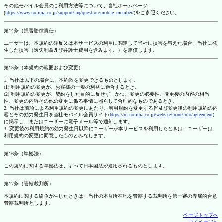
その他モバイル会員のご利用方法等について、当社ホームページ
(
https://www.nojima.co.jp/support/faq/question/mobile_member/
)をご参照ください。
第14条（損害賠償責任）
ユーザーは、本規約の違反又は本サービスの利用に関連して当社に損害を与えた場合、当社に発
生した損害（逸失利益及び弁護士費用を含みます。）を賠償します。
第15条（本規約の範囲および変更）
1. 当社は以下の場合に、本約款を変更できるものとします。
(1) 利用規約の変更が、お客様の一般の利益に適合するとき。
(2) 利用規約の変更が、契約をした目的に反せず、かつ、変更の必要性、変更後の内容の相当
性、変更の内容その他の変更に係る事情に照らして合理的なものであるとき。
2. 当社は前項による利用規約の変更にあたり、利用規約を変更する旨及び変更後の利用規約の内
容とその効力発生日を当社モバイル会員サイト(
https://m.nojima.co.jp/website/front/info/agreement
)
に掲示し、またはユーザーに電子メール等で通知します。
3. 変更後の利用規約の効力発生日以降にユーザーが本サービスを利用したときは、ユーザーは、
利用規約の変更に同意したものとみなします。
第16条（準拠法）
この規約に関する準拠法は、すべて日本国法が適用されるものとします。
第17条（管轄裁判所）
本規約に関する紛争が生じたときは、当社の本店所在地を管轄する裁判所を第一審の専属的合意
管轄裁判所とします。
ページトップへ
マイページへ