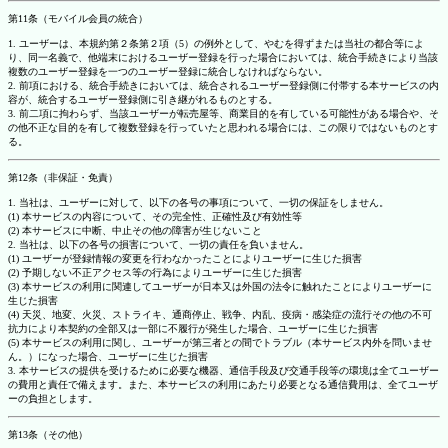
第11条（モバイル会員の統合）
1. ユーザーは、本規約第２条第２項（5）の例外として、やむを得ずまたは当社の都合等によ
り、同一名義で、他端末におけるユーザー登録を行った場合においては、統合手続きにより当該
複数のユーザー登録を一つのユーザー登録に統合しなければならない。
2. 前項における、統合手続きにおいては、統合されるユーザー登録側に付帯する本サービスの内
容が、統合するユーザー登録側に引き継がれるものとする。
3. 前二項に拘わらず、当該ユーザーが転売屋等、商業目的を有している可能性がある場合や、そ
の他不正な目的を有して複数登録を行っていたと思われる場合には、この限りではないものとす
る。
第12条（非保証・免責）
1. 当社は、ユーザーに対して、以下の各号の事項について、一切の保証をしません。
(1) 本サービスの内容について、その完全性、正確性及び有効性等
(2) 本サービスに中断、中止その他の障害が生じないこと
2. 当社は、以下の各号の損害について、一切の責任を負いません。
(1) ユーザーが登録情報の変更を行わなかったことによりユーザーに生じた損害
(2) 予期しない不正アクセス等の行為によりユーザーに生じた損害
(3) 本サービスの利用に関連してユーザーが日本又は外国の法令に触れたことによりユーザーに
生じた損害
(4) 天災、地変、火災、ストライキ、通商停止、戦争、内乱、疫病・感染症の流行その他の不可
抗力により本契約の全部又は一部に不履行が発生した場合、ユーザーに生じた損害
(5) 本サービスの利用に関し、ユーザーが第三者との間でトラブル（本サービス内外を問いませ
ん。）になった場合、ユーザーに生じた損害
3. 本サービスの提供を受けるために必要な機器、通信手段及び交通手段等の環境は全てユーザー
の費用と責任で備えます。また、本サービスの利用にあたり必要となる通信費用は、全てユーザ
ーの負担とします。
第13条（その他）