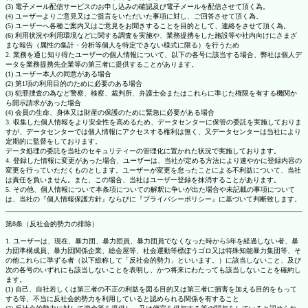
(3) 電子メール配信サービスのお申し込みの確認及び電子メールを配信させて頂く為。
(4) ユーザーよりご意見又はご提言をいただいた事項に対し、ご回答させて頂く為。
(5) ユーザーへ各種ご案内又はご意見をお聞きすることを目的として、連絡をさせて頂く為。
(6) 利用状況や利用環境などに関する調査を実施や、業務提携をした施設等や社内向けにさまざ
まな報告（属性の集計・分析等個人を特定できない様式に限る）を行うため
2. 業務を通じ知り得たユーザーの個人情報について、以下の各号に該当する場合、弊社は個人デ
ータを業務提携先企業等の第三者に提供することがあります。
(1) ユーザー本人の同意がある場合
(2) 第1項の利用目的のために必要のある場合
(3) 犯罪捜査の為など警察、検察、裁判所、弁護士会またはこれらに準じた権限を有する機関か
ら開示請求があった場合
(4) 会員の生命、身体又は財産の保護のために緊急に必要がある場合
3. 収集した個人情報をより安全性を高めるため、データセンターに保管の委託を実施しておりま
すが、データセンターでは個人情報にアクセスする権利は無く、又データセンターは当社により
定期的に監督をしております。
データ処理の委託を当社のセキュリティーの管理化に置かれた状況で実施しております。
4. 登録した情報に変更があった場合、ユーザーは、当社が定める方法により速やかに登録内容の
変更を行っていただくものとします。ユーザーが変更を怠ったことによる不利益について、当社
は責任を負いません。また、この場合、当社はユーザー登録を抹消することがあります。
5. その他、個人情報について本条項についての解釈に争いが出た場合や未記載の事項について
は、当社の『個人情報保護方針』ならびに『プライバシーポリシー』に基づいて判断致します。
第8条（反社会的勢力の排除）
1. ユーザーは、現在、暴力団、暴力団員、暴力団員でなくなった時から5年を経過しない者、暴
力団準構成員、暴力団関係企業、総会屋等、社会運動等標ぼうゴロ又は特殊知能暴力集団等、そ
の他これらに準ずる者（以下総称して「反社会的勢力」といいます。）に該当しないこと、及び
次の各号のいずれにも該当しないことを表明し、かつ将来にわたっても該当しないことを確約し
ます。
(1) 自己、自社若しくは第三者の不正の利益を図る目的又は第三者に損害を加える目的をもって
する等、不当に反社会的勢力を利用していると認められる関係を有すること