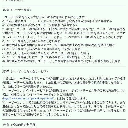
第2条（ユーザー登録）
1.ユーザー登録を行える方は、以下の条件を満たすものとします。
(1) 氏名、電話番号、Ｅメールアドレスその他当社が定める個人情報を正確に登録する
(2) その他当社が随時定めるユーザー登録資格に該当する者
2. 当社は、ユーザー登録希望者が、下記のいずれかに該当する場合には、ユーザー登録を認めな
い場合や、ユーザー登録を取り消す場合があり、各種会員向けサービスを受けることや、ノジマ
スーパーポイント（以下、「ポイント」とする。）のご利用は一切出来なくなるものとします。
(1) ユーザー登録をした個人が実在しない場合
(2) 本規約違反等の理由により過去にユーザー登録の停止処分又は除名処分を受けた場合
(3) ユーザー登録申し込みの際に虚偽の事項を申告された場合
(4) 他人もしくは架空の個人情報を使ってユーザー登録を行った場合
(5) ユーザー登録者が既にユーザーである場合（二重登録を行ったとき）
(6) 当社所定の審査の結果、ユーザーとして登録するのが適当ではないと当社が判断した場合
第3条（ユーザーに対するサービス）
1. 当社は、ユーザーから本サービスの利用料金をいただきません。ただし利用にあたっての通信
費用はユーザーの負担とします。また当社への接続中、回線の都合等で接続が中断した場合に
も、当社では一切の責任を負いません。
2. ユーザーは、ポイントサービスをご利用頂けます。ポイントサービス等のご利用方法等につい
ては、別途定めた『ノジマスーパーポイントご利用規約
(
https://www.nojima.co.jp/service/pointcard/
)』に則って運用致します。
3. ユーザーは、いつでも当社所定の手続きにより本サービスから退会することができます。また
退会にともなって当社に対して何ら請求権も取得しないものとします。その為、各保証サービス
の適用が受けられなくなり、またノジマスーパーポイントのご利用が一切出来なくなるなど、各
種本サービスのご利用ができなくなるものとします。
第4条（投稿内容の利用権）