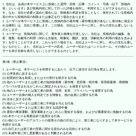
1. 当社は、会員が本サービス上に投稿した質問・回答・記事・コメント・写真（以下「投稿内
容」といいます）及び投稿内容に対して行った評価を保存し、利用することができるものとしま
す。なお、当社が必要と認めた場合には、投稿者の承諾を得ることなく、保存されている投稿内
容の中から投稿内容の削除または修正を行う場合があります。
2. ユーザーが本サービス上に投稿した投稿内容の著作権（著作権法第21条ないし第28条に規定さ
れる権利）は、当社に帰属します。この場合、当社はユーザーに対し、何らの支払も要しないも
のとします。
3. ユーザーは、投稿内容に関して、著作者人格権を行使しない。当社は、投稿内容の編集、改
変、複製、転載等の利用（何れも出版化、映像化、翻訳、放送、演劇化等の利用の場合を含みま
す）を行うことができます。これらを行う場合でも、当社はユーザーに対し、何らの支払も要し
ないものとし、また、当社はユーザーの氏名、ユーザーIDまたはハンドルネーム、その他のユー
ザーを表す名称を表示しないことができるものとします。
第5条（禁止事項）
1. ユーザーは、本サービスを利用するにあたり、以下に該当する行為を禁止します。
(1) 公序良俗に反するもの
(2) 犯罪的行為を助長しまたはその実行を暗示する行為
(3) 他のユーザーまたは第三者の知的財産権（著作権・意匠権・特許権・実用新案権・商標権・
ノウハウが含まれるがこれらに限定されません）を侵害する行為
(4) 他のユーザーまたは第三者の財産、信用、名誉、プライバシーを侵害する行為
(5) ユーザー自身の個人を特定できる情報を、他の会員に公開する行為
(6) 法令に反する行為
(7) 他のユーザーまたは第三者に不利益を与える行為
(8) 他のユーザーまたは第三者に対する誹謗中傷
(9) 選挙の事前運動、選挙運動またはこれらに類似する場合、および公職選挙法に抵触する行為
(10) 本サービスを商業目的で使用する行為
(11) 他のユーザーのアカウントの使用その他の方法により、第三者になりすまして本サービスを
利用する行為
(12) 自己または第三者の営業に関する宣伝のみを目的にする行為
(13) 未成年者に対し悪影響があると判断される行為