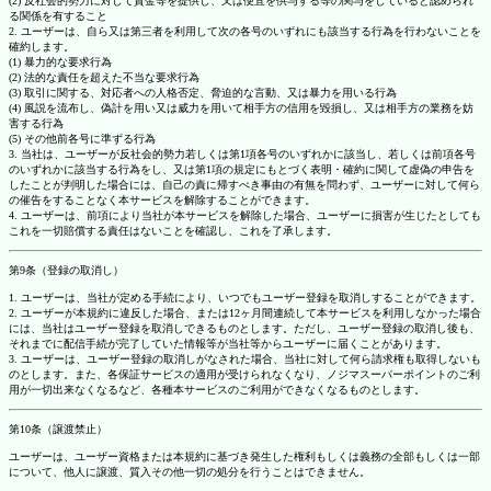
(2) 反社会的勢力に対して資金等を提供し、又は便宜を供与する等の関与をしていると認められ
る関係を有すること
2. ユーザーは、自ら又は第三者を利用して次の各号のいずれにも該当する行為を行わないことを
確約します。
(1) 暴力的な要求行為
(2) 法的な責任を超えた不当な要求行為
(3) 取引に関する、対応者への人格否定、脅迫的な言動、又は暴力を用いる行為
(4) 風説を流布し、偽計を用い又は威力を用いて相手方の信用を毀損し、又は相手方の業務を妨
害する行為
(5) その他前各号に準ずる行為
3. 当社は、ユーザーが反社会的勢力若しくは第1項各号のいずれかに該当し、若しくは前項各号
のいずれかに該当する行為をし、又は第1項の規定にもとづく表明・確約に関して虚偽の申告を
したことが判明した場合には、自己の責に帰すべき事由の有無を問わず、ユーザーに対して何ら
の催告をすることなく本サービスを解除することができます。
4. ユーザーは、前項により当社が本サービスを解除した場合、ユーザーに損害が生じたとしても
これを一切賠償する責任はないことを確認し、これを了承します。
第9条（登録の取消し）
1. ユーザーは、当社が定める手続により、いつでもユーザー登録を取消しすることができます。
2. ユーザーが本規約に違反した場合、または12ヶ月間連続して本サービスを利用しなかった場合
には、当社はユーザー登録を取消しできるものとします。ただし、ユーザー登録の取消し後も、
それまでに配信手続が完了していた情報等が当社等からユーザーに届くことがあります。
3. ユーザーは、ユーザー登録の取消しがなされた場合、当社に対して何ら請求権も取得しないも
のとします。また、各保証サービスの適用が受けられなくなり、ノジマスーパーポイントのご利
用が一切出来なくなるなど、各種本サービスのご利用ができなくなるものとします。
第10条（譲渡禁止）
ユーザーは、ユーザー資格または本規約に基づき発生した権利もしくは義務の全部もしくは一部
について、他人に譲渡、質入その他一切の処分を行うことはできません。