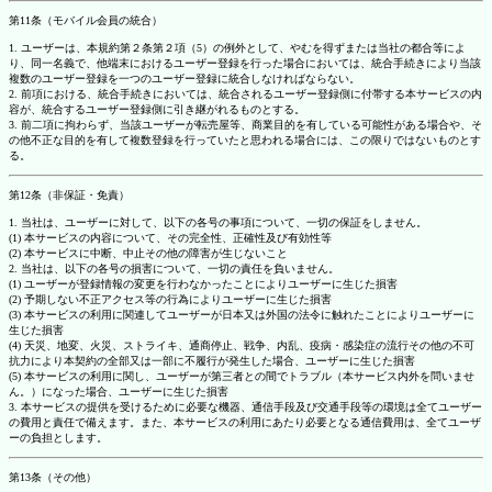
第11条（モバイル会員の統合）
1. ユーザーは、本規約第２条第２項（5）の例外として、やむを得ずまたは当社の都合等によ
り、同一名義で、他端末におけるユーザー登録を行った場合においては、統合手続きにより当該
複数のユーザー登録を一つのユーザー登録に統合しなければならない。
2. 前項における、統合手続きにおいては、統合されるユーザー登録側に付帯する本サービスの内
容が、統合するユーザー登録側に引き継がれるものとする。
3. 前二項に拘わらず、当該ユーザーが転売屋等、商業目的を有している可能性がある場合や、そ
の他不正な目的を有して複数登録を行っていたと思われる場合には、この限りではないものとす
る。
第12条（非保証・免責）
1. 当社は、ユーザーに対して、以下の各号の事項について、一切の保証をしません。
(1) 本サービスの内容について、その完全性、正確性及び有効性等
(2) 本サービスに中断、中止その他の障害が生じないこと
2. 当社は、以下の各号の損害について、一切の責任を負いません。
(1) ユーザーが登録情報の変更を行わなかったことによりユーザーに生じた損害
(2) 予期しない不正アクセス等の行為によりユーザーに生じた損害
(3) 本サービスの利用に関連してユーザーが日本又は外国の法令に触れたことによりユーザーに
生じた損害
(4) 天災、地変、火災、ストライキ、通商停止、戦争、内乱、疫病・感染症の流行その他の不可
抗力により本契約の全部又は一部に不履行が発生した場合、ユーザーに生じた損害
(5) 本サービスの利用に関し、ユーザーが第三者との間でトラブル（本サービス内外を問いませ
ん。）になった場合、ユーザーに生じた損害
3. 本サービスの提供を受けるために必要な機器、通信手段及び交通手段等の環境は全てユーザー
の費用と責任で備えます。また、本サービスの利用にあたり必要となる通信費用は、全てユーザ
ーの負担とします。
第13条（その他）