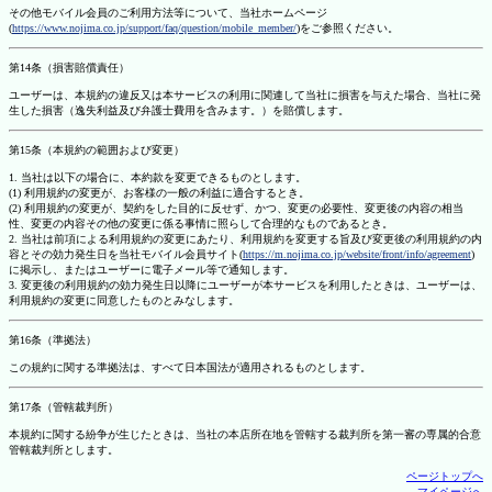
その他モバイル会員のご利用方法等について、当社ホームページ
(
https://www.nojima.co.jp/support/faq/question/mobile_member/
)をご参照ください。
第14条（損害賠償責任）
ユーザーは、本規約の違反又は本サービスの利用に関連して当社に損害を与えた場合、当社に発
生した損害（逸失利益及び弁護士費用を含みます。）を賠償します。
第15条（本規約の範囲および変更）
1. 当社は以下の場合に、本約款を変更できるものとします。
(1) 利用規約の変更が、お客様の一般の利益に適合するとき。
(2) 利用規約の変更が、契約をした目的に反せず、かつ、変更の必要性、変更後の内容の相当
性、変更の内容その他の変更に係る事情に照らして合理的なものであるとき。
2. 当社は前項による利用規約の変更にあたり、利用規約を変更する旨及び変更後の利用規約の内
容とその効力発生日を当社モバイル会員サイト(
https://m.nojima.co.jp/website/front/info/agreement
)
に掲示し、またはユーザーに電子メール等で通知します。
3. 変更後の利用規約の効力発生日以降にユーザーが本サービスを利用したときは、ユーザーは、
利用規約の変更に同意したものとみなします。
第16条（準拠法）
この規約に関する準拠法は、すべて日本国法が適用されるものとします。
第17条（管轄裁判所）
本規約に関する紛争が生じたときは、当社の本店所在地を管轄する裁判所を第一審の専属的合意
管轄裁判所とします。
ページトップへ
マイページへ