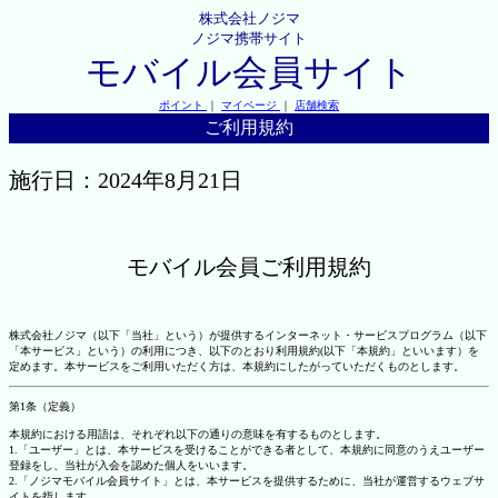
株式会社ノジマ
ノジマ携帯サイト
モバイル会員サイト
ポイント
｜
マイページ
｜
店舗検索
ご利用規約
施行日：2024年8月21日
モバイル会員ご利用規約
株式会社ノジマ（以下「当社」という）が提供するインターネット・サービスプログラム（以下
「本サービス」という）の利用につき、以下のとおり利用規約(以下「本規約」といいます）を
定めます。本サービスをご利用いただく方は、本規約にしたがっていただくものとします。
第1条（定義）
本規約における用語は、それぞれ以下の通りの意味を有するものとします。
1.「ユーザー」とは、本サービスを受けることができる者として、本規約に同意のうえユーザー
登録をし、当社が入会を認めた個人をいいます。
2.「ノジマモバイル会員サイト」とは、本サービスを提供するために、当社が運営するウェブサ
イトを指します。