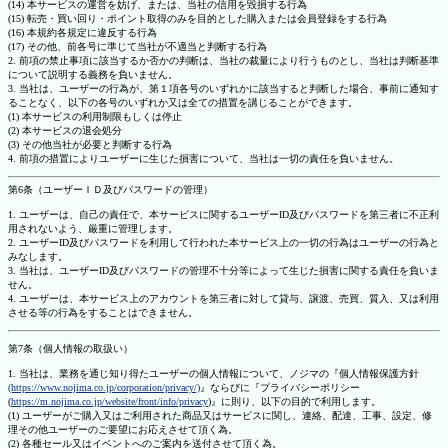
(14) 本サービスの運営を妨げ、または、当社の信用を毀損する行為
(15) 転売・買い回り・ポイント取得のみを目的とした購入または会員登録をする行為
(16) 本規約各規定に違反する行為
(17) その他、前各号に準じて当社が不適当と判断する行為
2. 前項の禁止事項に該当するか否かの判断は、当社の裁量により行うものとし、当社は判断基準
について説明する義務を負いません。
3. 当社は、ユーザーの行為が、第１項各号のいずれかに該当すると判断した場合、事前に通知す
ることなく、以下の各号のいずれか又は全ての措置を講じることができます。
(1) 本サービスの利用制限もしくは停止
(2) 本サービスの退会処分
(3) その他当社が必要と判断する行為
4. 前項の措置によりユーザーに生じた損害について、当社は一切の責任を負いません。
第6条（ユーザーＩＤ及びパスワードの管理）
1. ユーザーは、自己の責任で、本サービスに関するユーザーID及びパスワードを第三者に不正利
用されないよう、厳重に管理します。
2. ユーザーID及びパスワードを利用して行われた本サービス上の一切の行為はユーザーの行為と
みなします。
3. 当社は、ユーザーID及びパスワードの管理不十分等によって生じた損害に関する責任を負いま
せん。
4. ユーザーは、本サービス上のアカウントを第三者に対して貸与、譲渡、売買、質入、又は利用
させる等の行為をすることはできません。
第7条（個人情報の取扱い）
1. 当社は、業務を通じ知り得たユーザーの個人情報について、ノジマの『個人情報保護方針
(https://www.nojima.co.jp/corporation/privacy/)
』ならびに『プライバシーポリシー
(
https://m.nojima.co.jp/website/front/info/privacy
)』に則り、以下の目的で利用します。
(1) ユーザーがご購入又はご利用された商品又はサービスに関し、連絡、配達、工事、設定、修
理その他ユーザーのご要望にお応えさせて頂く為。
(2) 各種セール又はイベントへのご案内を送付させて頂く為。