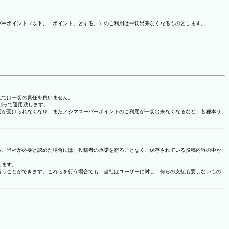
パーポイント（以下、「ポイント」とする。）のご利用は一切出来なくなるものとします。
社では一切の責任を負いません。
に則って運用致します。
用が受けられなくなり、またノジマスーパーポイントのご利用が一切出来なくなるなど、各種本サ
お、当社が必要と認めた場合には、投稿者の承諾を得ることなく、保存されている投稿内容の中か
します。
行うことができます。これらを行う場合でも、当社はユーザーに対し、何らの支払も要しないもの