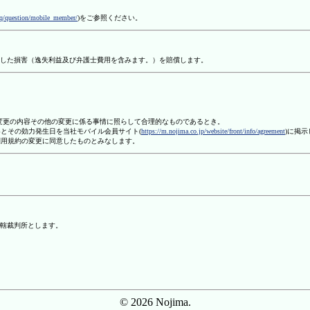
aq/question/mobile_member/
)をご参照ください。
した損害（逸失利益及び弁護士費用を含みます。）を賠償します。
、変更の内容その他の変更に係る事情に照らして合理的なものであるとき。
容とその効力発生日を当社モバイル会員サイト(
https://m.nojima.co.jp/website/front/info/agreement
)に掲
利用規約の変更に同意したものとみなします。
轄裁判所とします。
© 2026 Nojima.