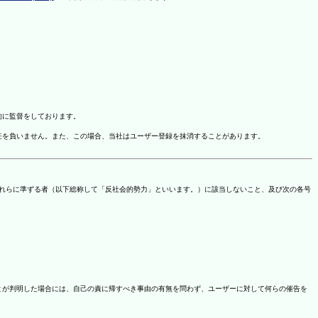
的に監督をしております。
任を負いません。また、この場合、当社はユーザー登録を抹消することがあります。
これらに準ずる者（以下総称して「反社会的勢力」といいます。）に該当しないこと、及び次の各号
ことが判明した場合には、自己の責に帰すべき事由の有無を問わず、ユーザーに対して何らの催告を