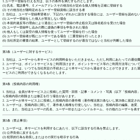
1.ユーザー登録を行える方は、以下の条件を満たすものとします。
(1) 氏名、電話番号、Ｅメールアドレスその他当社が定める個人情報を正確に登録する
(2) その他当社が随時定めるユーザー登録資格に該当する者
2. 当社は、ユーザー登録希望者が、下記のいずれかに該当する場合には、ユーザー登録を認め
(1) ユーザー登録をした個人が実在しない場合
(2) 本規約違反等の理由により過去にユーザー登録の停止処分又は除名処分を受けた場合
(3) ユーザー登録申し込みの際に虚偽の事項を申告された場合
(4) 他人もしくは架空の個人情報を使ってユーザー登録を行った場合
(5) ユーザー登録者が既にユーザーである場合（二重登録を行ったとき）
(6) 当社所定の審査の結果、ユーザーとして登録するのが適当ではないと当社が判断した場合
第3条（ユーザーに対するサービス）
1. 当社は、ユーザーから本サービスの利用料金をいただきません。ただし利用にあたっての通
2. ユーザーは、ポイントサービスをご利用頂けます。ポイントサービス等のご利用方法等につい
3. ユーザーは、いつでも当社所定の手続きにより本サービスから退会することができます。ま
ービスのご利用ができなくなるものとします。
第4条（投稿内容の利用権）
1. 当社は、会員が本サービス上に投稿した質問・回答・記事・コメント・写真（以下「投稿内
ら投稿内容の削除または修正を行う場合があります。
2. ユーザーが本サービス上に投稿した投稿内容の著作権（著作権法第21条ないし第28条に規
3. ユーザーは、投稿内容に関して、著作者人格権を行使しない。当社は、投稿内容の編集、改
とし、また、当社はユーザーの氏名、ユーザーIDまたはハンドルネーム、その他のユーザーを表
第5条（禁止事項）
1. ユーザーは、本サービスを利用するにあたり、以下に該当する行為を禁止します。
(1) 公序良俗に反するもの
(2) 犯罪的行為を助長しまたはその実行を暗示する行為