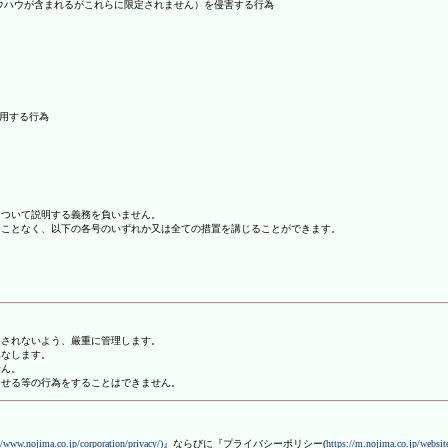
ノウハウが含まれるがこれらに限定されません）を侵害する行為
利用する行為
について説明する義務を負いません。
ることなく、以下の各号のいずれか又は全ての措置を講じることができます。
用されないよう、厳重に管理します。
みなします。
せん。
させる等の行為をすることはできません。
//www.nojima.co.jp/corporation/privacy/)
』ならびに『プライバシーポリシー(
https://m.nojima.co.jp/website