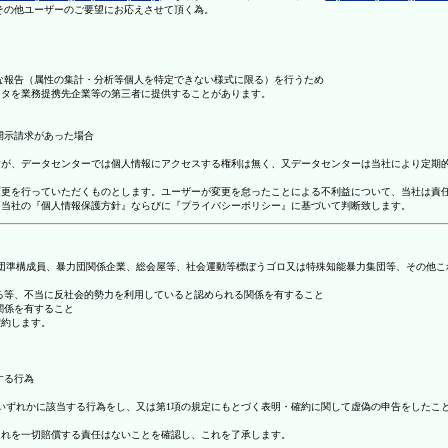
理その他ユーザーのご要望にお応えさせて頂く為。
まな報告（属性の集計・分析等個人を特定できない様式に限る）を行うため
ータを業務提携先企業等の第三者に提供することがあります。
開示請求があった場合
ますが、データセンターでは個人情報にアクセスする権利は無く、又データセンターは当社により定期
の変更を行っていただくものとします。ユーザーが変更を怠ったことによる不利益について、当社は責
は、当社の『個人情報保護方針』ならびに『プライバシーポリシー』に基づいて判断致します。
暴力団準構成員、暴力団関係企業、総会屋等、社会運動等標ぼうゴロ又は特殊知能暴力集団等、その他
する等、不当に反社会的勢力を利用していると認められる関係を有すること
関係を有すること
確約します。
する行為
号のいずれかに該当する行為をし、又は第1項の規定にもとづく表明・確約に関して虚偽の申告をした
これを一切賠償する責任はないことを確認し、これを了承します。