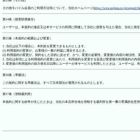
第13条（その他）
その他モバイル会員のご利用方法等について、当社ホームページ(
https://www.nojima.co.jp/support/f
第14条（損害賠償責任）
ユーザーは、本規約の違反又は本サービスの利用に関連して当社に損害を与えた場合、当社に発生
第15条（本規約の範囲および変更）
1. 当社は以下の場合に、本約款を変更できるものとします。
(1) 利用規約の変更が、お客様の一般の利益に適合するとき。
(2) 利用規約の変更が、契約をした目的に反せず、かつ、変更の必要性、変更後の内容の相当性
2. 当社は前項による利用規約の変更にあたり、利用規約を変更する旨及び変更後の利用規約の内
3. 変更後の利用規約の効力発生日以降にユーザーが本サービスを利用したときは、ユーザーは、
第16条（準拠法）
この規約に関する準拠法は、すべて日本国法が適用されるものとします。
第17条（管轄裁判所）
本規約に関する紛争が生じたときは、当社の本店所在地を管轄する裁判所を第一審の専属的合意管