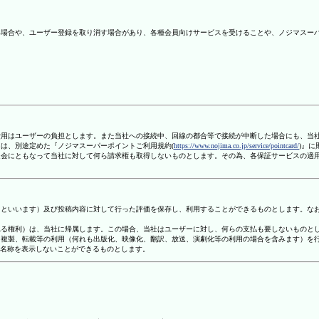
ない場合や、ユーザー登録を取り消す場合があり、各種会員向けサービスを受けることや、ノジマスー
信費用はユーザーの負担とします。また当社への接続中、回線の都合等で接続が中断した場合にも、当
ては、別途定めた『ノジマスーパーポイントご利用規約(
https://www.nojima.co.jp/service/pointcard/
)』
た退会にともなって当社に対して何ら請求権も取得しないものとします。その為、各保証サービスの適
容」といいます）及び投稿内容に対して行った評価を保存し、利用することができるものとします。な
定される権利）は、当社に帰属します。この場合、当社はユーザーに対し、何らの支払も要しないものと
変、複製、転載等の利用（何れも出版化、映像化、翻訳、放送、演劇化等の利用の場合を含みます）を
す名称を表示しないことができるものとします。