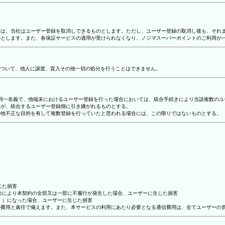
合には、当社はユーザー登録を取消しできるものとします。ただし、ユーザー登録の取消し後も、そ
ものとします。また、各保証サービスの適用が受けられなくなり、ノジマスーパーポイントのご利用が
ついて、他人に譲渡、質入その他一切の処分を行うことはできません。
り、同一名義で、他端末におけるユーザー登録を行った場合においては、統合手続きにより当該複数の
容が、統合するユーザー登録側に引き継がれるものとする。
その他不正な目的を有して複数登録を行っていたと思われる場合には、この限りではないものとする。
じた損害
抗力により本契約の全部又は一部に不履行が発生した場合、ユーザーに生じた損害
ん。）になった場合、ユーザーに生じた損害
ーの費用と責任で備えます。また、本サービスの利用にあたり必要となる通信費用は、全てユーザーの