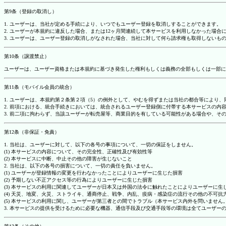
第9条（登録の取消し）
1. ユーザーは、当社が定める手続により、いつでもユーザー登録を取消しすることができます。
2. ユーザーが本規約に違反した場合、または12ヶ月間連続して本サービスを利用しなかった場
3. ユーザーは、ユーザー登録の取消しがなされた場合、当社に対して何ら請求権も取得しない
第10条（譲渡禁止）
ユーザーは、ユーザー資格または本規約に基づき発生した権利もしくは義務の全部もしくは一部に
第11条（モバイル会員の統合）
1. ユーザーは、本規約第２条第２項（5）の例外として、やむを得ずまたは当社の都合等によ
2. 前項における、統合手続きにおいては、統合されるユーザー登録側に付帯する本サービスの内
3. 前二項に拘わらず、当該ユーザーが転売屋等、商業目的を有している可能性がある場合や、
第12条（非保証・免責）
1. 当社は、ユーザーに対して、以下の各号の事項について、一切の保証をしません。
(1) 本サービスの内容について、その完全性、正確性及び有効性等
(2) 本サービスに中断、中止その他の障害が生じないこと
2. 当社は、以下の各号の損害について、一切の責任を負いません。
(1) ユーザーが登録情報の変更を行わなかったことによりユーザーに生じた損害
(2) 予期しない不正アクセス等の行為によりユーザーに生じた損害
(3) 本サービスの利用に関連してユーザーが日本又は外国の法令に触れたことによりユーザーに生
(4) 天災、地変、火災、ストライキ、通商停止、戦争、内乱、疫病・感染症の流行その他の不可
(5) 本サービスの利用に関し、ユーザーが第三者との間でトラブル（本サービス内外を問いませ
3. 本サービスの提供を受けるために必要な機器、通信手段及び交通手段等の環境は全てユーザ