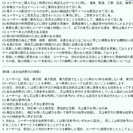
(1) ユーザーがご購入又はご利用された商品又はサービスに関し、連絡、配達、工事、設定、修
(2) 各種セール又はイベントへのご案内を送付させて頂く為。
(3) 電子メール配信サービスのお申し込みの確認及び電子メールを配信させて頂く為。
(4) ユーザーよりご意見又はご提言をいただいた事項に対し、ご回答させて頂く為。
(5) ユーザーへ各種ご案内又はご意見をお聞きすることを目的として、連絡をさせて頂く為。
(6) 利用状況や利用環境などに関する調査を実施や、業務提携をした施設等や社内向けにさまざ
2. 業務を通じ知り得たユーザーの個人情報について、以下の各号に該当する場合、弊社は個人デ
(1) ユーザー本人の同意がある場合
(2) 第1項の利用目的のために必要のある場合
(3) 犯罪捜査の為など警察、検察、裁判所、弁護士会またはこれらに準じた権限を有する機関から
(4) 会員の生命、身体又は財産の保護のために緊急に必要がある場合
3. 収集した個人情報をより安全性を高めるため、データセンターに保管の委託を実施しており
データ処理の委託を当社のセキュリティーの管理化に置かれた状況で実施しております。
4. 登録した情報に変更があった場合、ユーザーは、当社が定める方法により速やかに登録内容
5. その他、個人情報について本条項についての解釈に争いが出た場合や未記載の事項について
第8条（反社会的勢力の排除）
1. ユーザーは、現在、暴力団、暴力団員、暴力団員でなくなった時から5年を経過しない者、
のいずれにも該当しないことを表明し、かつ将来にわたっても該当しないことを確約します。
(1) 自己、自社若しくは第三者の不正の利益を図る目的又は第三者に損害を加える目的をもって
(2) 反社会的勢力に対して資金等を提供し、又は便宜を供与する等の関与をしていると認められる
2. ユーザーは、自ら又は第三者を利用して次の各号のいずれにも該当する行為を行わないことを
(1) 暴力的な要求行為
(2) 法的な責任を超えた不当な要求行為
(3) 取引に関する、対応者への人格否定、脅迫的な言動、又は暴力を用いる行為
(4) 風説を流布し、偽計を用い又は威力を用いて相手方の信用を毀損し、又は相手方の業務を妨害
(5) その他前各号に準ずる行為
3. 当社は、ユーザーが反社会的勢力若しくは第1項各号のいずれかに該当し、若しくは前項各
することなく本サービスを解除することができます。
4. ユーザーは、前項により当社が本サービスを解除した場合、ユーザーに損害が生じたとしても