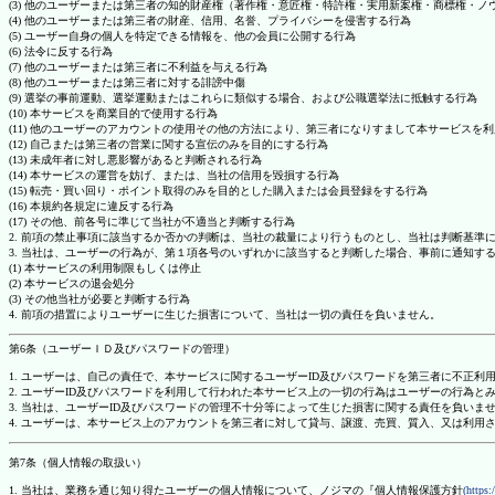
(3) 他のユーザーまたは第三者の知的財産権（著作権・意匠権・特許権・実用新案権・商標権・
(4) 他のユーザーまたは第三者の財産、信用、名誉、プライバシーを侵害する行為
(5) ユーザー自身の個人を特定できる情報を、他の会員に公開する行為
(6) 法令に反する行為
(7) 他のユーザーまたは第三者に不利益を与える行為
(8) 他のユーザーまたは第三者に対する誹謗中傷
(9) 選挙の事前運動、選挙運動またはこれらに類似する場合、および公職選挙法に抵触する行為
(10) 本サービスを商業目的で使用する行為
(11) 他のユーザーのアカウントの使用その他の方法により、第三者になりすまして本サービスを
(12) 自己または第三者の営業に関する宣伝のみを目的にする行為
(13) 未成年者に対し悪影響があると判断される行為
(14) 本サービスの運営を妨げ、または、当社の信用を毀損する行為
(15) 転売・買い回り・ポイント取得のみを目的とした購入または会員登録をする行為
(16) 本規約各規定に違反する行為
(17) その他、前各号に準じて当社が不適当と判断する行為
2. 前項の禁止事項に該当するか否かの判断は、当社の裁量により行うものとし、当社は判断基準
3. 当社は、ユーザーの行為が、第１項各号のいずれかに該当すると判断した場合、事前に通知す
(1) 本サービスの利用制限もしくは停止
(2) 本サービスの退会処分
(3) その他当社が必要と判断する行為
4. 前項の措置によりユーザーに生じた損害について、当社は一切の責任を負いません。
第6条（ユーザーＩＤ及びパスワードの管理）
1. ユーザーは、自己の責任で、本サービスに関するユーザーID及びパスワードを第三者に不正利
2. ユーザーID及びパスワードを利用して行われた本サービス上の一切の行為はユーザーの行為と
3. 当社は、ユーザーID及びパスワードの管理不十分等によって生じた損害に関する責任を負いま
4. ユーザーは、本サービス上のアカウントを第三者に対して貸与、譲渡、売買、質入、又は利用
第7条（個人情報の取扱い）
1. 当社は、業務を通じ知り得たユーザーの個人情報について、ノジマの『個人情報保護方針
(https: