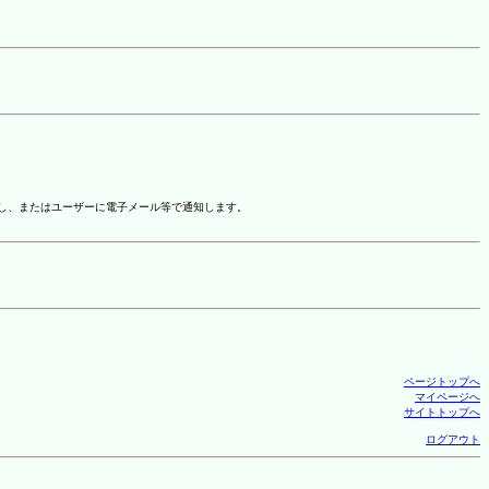
示し、またはユーザーに電子メール等で通知します。
ページトップへ
マイページへ
サイトトップへ
ログアウト