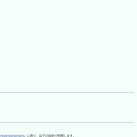
/front/info/privacy
)』に則り、以下の目的で利用します。