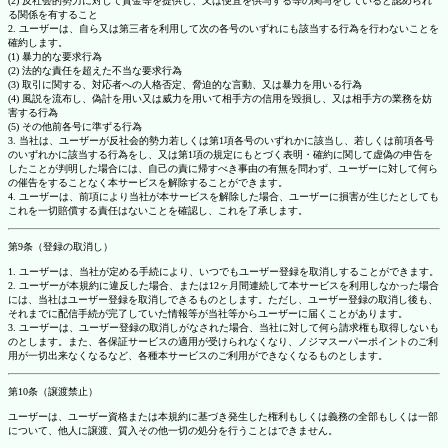
(2) 反社会的勢力に対して資金等を提供し、又は便宜を供与する等の関与をしていると認められ
る関係を有すること
2. ユーザーは、自ら又は第三者を利用して次の各号のいずれにも該当する行為を行わないことを
確約します。
(1) 暴力的な要求行為
(2) 法的な責任を超えた不当な要求行為
(3) 取引に関する、対応者への人格否定、脅迫的な言動、又は暴力を用いる行為
(4) 風説を流布し、偽計を用い又は威力を用いて相手方の信用を毀損し、又は相手方の業務を妨
害する行為
(5) その他前各号に準ずる行為
3. 当社は、ユーザーが反社会的勢力若しくは第1項各号のいずれかに該当し、若しくは前項各号
のいずれかに該当する行為をし、又は第1項の規定にもとづく表明・確約に関して虚偽の申告を
したことが判明した場合には、自己の責に帰すべき事由の有無を問わず、ユーザーに対して何ら
の催告をすることなく本サービスを解除することができます。
4. ユーザーは、前項により当社が本サービスを解除した場合、ユーザーに損害が生じたとしても
これを一切賠償する責任はないことを確認し、これを了承します。
第9条（登録の取消し）
1. ユーザーは、当社が定める手続により、いつでもユーザー登録を取消しすることができます。
2. ユーザーが本規約に違反した場合、または12ヶ月間連続して本サービスを利用しなかった場合
には、当社はユーザー登録を取消しできるものとします。ただし、ユーザー登録の取消し後も、
それまでに配信手続が完了していた情報等が当社等からユーザーに届くことがあります。
3. ユーザーは、ユーザー登録の取消しがなされた場合、当社に対して何ら請求権も取得しないも
のとします。また、各保証サービスの適用が受けられなくなり、ノジマスーパーポイントのご利
用が一切出来なくなるなど、各種本サービスのご利用ができなくなるものとします。
第10条（譲渡禁止）
ユーザーは、ユーザー資格または本規約に基づき発生した権利もしくは義務の全部もしくは一部
について、他人に譲渡、質入その他一切の処分を行うことはできません。