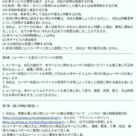
(14) 本サービスの運営を妨げ、または、当社の信用を毀損する行為
(15) 転売・買い回り・ポイント取得のみを目的とした購入または会員登録をする行為
(16) 本規約各規定に違反する行為
(17) その他、前各号に準じて当社が不適当と判断する行為
2. 前項の禁止事項に該当するか否かの判断は、当社の裁量により行うものとし、当社は判断基準
について説明する義務を負いません。
3. 当社は、ユーザーの行為が、第１項各号のいずれかに該当すると判断した場合、事前に通知す
ることなく、以下の各号のいずれか又は全ての措置を講じることができます。
(1) 本サービスの利用制限もしくは停止
(2) 本サービスの退会処分
(3) その他当社が必要と判断する行為
4. 前項の措置によりユーザーに生じた損害について、当社は一切の責任を負いません。
第6条（ユーザーＩＤ及びパスワードの管理）
1. ユーザーは、自己の責任で、本サービスに関するユーザーID及びパスワードを第三者に不正利
用されないよう、厳重に管理します。
2. ユーザーID及びパスワードを利用して行われた本サービス上の一切の行為はユーザーの行為と
みなします。
3. 当社は、ユーザーID及びパスワードの管理不十分等によって生じた損害に関する責任を負いま
せん。
4. ユーザーは、本サービス上のアカウントを第三者に対して貸与、譲渡、売買、質入、又は利用
させる等の行為をすることはできません。
第7条（個人情報の取扱い）
1. 当社は、業務を通じ知り得たユーザーの個人情報について、ノジマの『個人情報保護方針
(https://www.nojima.co.jp/corporation/privacy/)
』ならびに『プライバシーポリシー
(
https://m.nojima.co.jp/website/front/info/privacy
)』に則り、以下の目的で利用します。
(1) ユーザーがご購入又はご利用された商品又はサービスに関し、連絡、配達、工事、設定、修
理その他ユーザーのご要望にお応えさせて頂く為。
(2) 各種セール又はイベントへのご案内を送付させて頂く為。