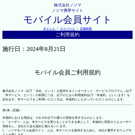
株式会社ノジマ
ノジマ携帯サイト
モバイル会員サイト
ポイント
｜
マイページ
｜
店舗検索
ご利用規約
施行日：2024年8月21日
モバイル会員ご利用規約
株式会社ノジマ（以下「当社」という）が提供するインターネット・サービスプログラム（以下
「本サービス」という）の利用につき、以下のとおり利用規約(以下「本規約」といいます）を
定めます。本サービスをご利用いただく方は、本規約にしたがっていただくものとします。
第1条（定義）
本規約における用語は、それぞれ以下の通りの意味を有するものとします。
1.「ユーザー」とは、本サービスを受けることができる者として、本規約に同意のうえユーザー
登録をし、当社が入会を認めた個人をいいます。
2.「ノジマモバイル会員サイト」とは、本サービスを提供するために、当社が運営するウェブサ
イトを指します。