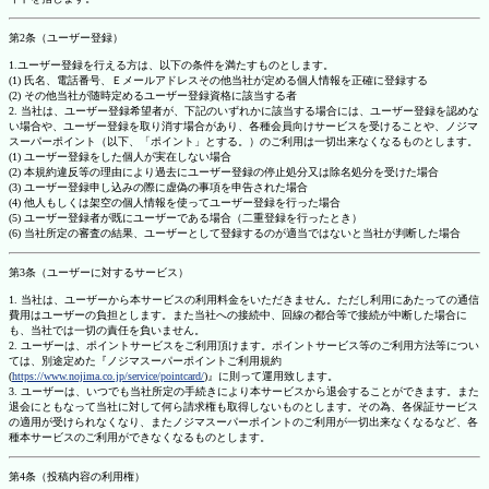
第2条（ユーザー登録）
1.ユーザー登録を行える方は、以下の条件を満たすものとします。
(1) 氏名、電話番号、Ｅメールアドレスその他当社が定める個人情報を正確に登録する
(2) その他当社が随時定めるユーザー登録資格に該当する者
2. 当社は、ユーザー登録希望者が、下記のいずれかに該当する場合には、ユーザー登録を認めな
い場合や、ユーザー登録を取り消す場合があり、各種会員向けサービスを受けることや、ノジマ
スーパーポイント（以下、「ポイント」とする。）のご利用は一切出来なくなるものとします。
(1) ユーザー登録をした個人が実在しない場合
(2) 本規約違反等の理由により過去にユーザー登録の停止処分又は除名処分を受けた場合
(3) ユーザー登録申し込みの際に虚偽の事項を申告された場合
(4) 他人もしくは架空の個人情報を使ってユーザー登録を行った場合
(5) ユーザー登録者が既にユーザーである場合（二重登録を行ったとき）
(6) 当社所定の審査の結果、ユーザーとして登録するのが適当ではないと当社が判断した場合
第3条（ユーザーに対するサービス）
1. 当社は、ユーザーから本サービスの利用料金をいただきません。ただし利用にあたっての通信
費用はユーザーの負担とします。また当社への接続中、回線の都合等で接続が中断した場合に
も、当社では一切の責任を負いません。
2. ユーザーは、ポイントサービスをご利用頂けます。ポイントサービス等のご利用方法等につい
ては、別途定めた『ノジマスーパーポイントご利用規約
(
https://www.nojima.co.jp/service/pointcard/
)』に則って運用致します。
3. ユーザーは、いつでも当社所定の手続きにより本サービスから退会することができます。また
退会にともなって当社に対して何ら請求権も取得しないものとします。その為、各保証サービス
の適用が受けられなくなり、またノジマスーパーポイントのご利用が一切出来なくなるなど、各
種本サービスのご利用ができなくなるものとします。
第4条（投稿内容の利用権）