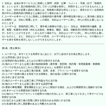
1. 当社は、会員が本サービス上に投稿した質問・回答・記事・コメント・写真（以下「投稿内
容」といいます）及び投稿内容に対して行った評価を保存し、利用することができるものとしま
す。なお、当社が必要と認めた場合には、投稿者の承諾を得ることなく、保存されている投稿内
容の中から投稿内容の削除または修正を行う場合があります。
2. ユーザーが本サービス上に投稿した投稿内容の著作権（著作権法第21条ないし第28条に規定さ
れる権利）は、当社に帰属します。この場合、当社はユーザーに対し、何らの支払も要しないも
のとします。
3. ユーザーは、投稿内容に関して、著作者人格権を行使しない。当社は、投稿内容の編集、改
変、複製、転載等の利用（何れも出版化、映像化、翻訳、放送、演劇化等の利用の場合を含みま
す）を行うことができます。これらを行う場合でも、当社はユーザーに対し、何らの支払も要し
ないものとし、また、当社はユーザーの氏名、ユーザーIDまたはハンドルネーム、その他のユー
ザーを表す名称を表示しないことができるものとします。
第5条（禁止事項）
1. ユーザーは、本サービスを利用するにあたり、以下に該当する行為を禁止します。
(1) 公序良俗に反するもの
(2) 犯罪的行為を助長しまたはその実行を暗示する行為
(3) 他のユーザーまたは第三者の知的財産権（著作権・意匠権・特許権・実用新案権・商標権・
ノウハウが含まれるがこれらに限定されません）を侵害する行為
(4) 他のユーザーまたは第三者の財産、信用、名誉、プライバシーを侵害する行為
(5) ユーザー自身の個人を特定できる情報を、他の会員に公開する行為
(6) 法令に反する行為
(7) 他のユーザーまたは第三者に不利益を与える行為
(8) 他のユーザーまたは第三者に対する誹謗中傷
(9) 選挙の事前運動、選挙運動またはこれらに類似する場合、および公職選挙法に抵触する行為
(10) 本サービスを商業目的で使用する行為
(11) 他のユーザーのアカウントの使用その他の方法により、第三者になりすまして本サービスを
利用する行為
(12) 自己または第三者の営業に関する宣伝のみを目的にする行為
(13) 未成年者に対し悪影響があると判断される行為