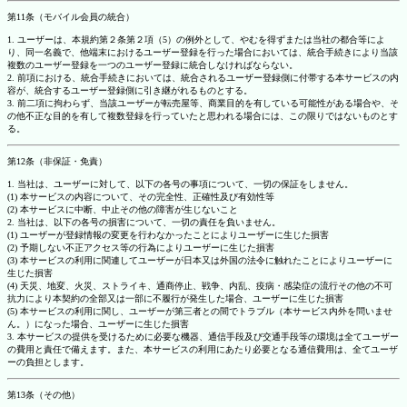
第11条（モバイル会員の統合）
1. ユーザーは、本規約第２条第２項（5）の例外として、やむを得ずまたは当社の都合等によ
り、同一名義で、他端末におけるユーザー登録を行った場合においては、統合手続きにより当該
複数のユーザー登録を一つのユーザー登録に統合しなければならない。
2. 前項における、統合手続きにおいては、統合されるユーザー登録側に付帯する本サービスの内
容が、統合するユーザー登録側に引き継がれるものとする。
3. 前二項に拘わらず、当該ユーザーが転売屋等、商業目的を有している可能性がある場合や、そ
の他不正な目的を有して複数登録を行っていたと思われる場合には、この限りではないものとす
る。
第12条（非保証・免責）
1. 当社は、ユーザーに対して、以下の各号の事項について、一切の保証をしません。
(1) 本サービスの内容について、その完全性、正確性及び有効性等
(2) 本サービスに中断、中止その他の障害が生じないこと
2. 当社は、以下の各号の損害について、一切の責任を負いません。
(1) ユーザーが登録情報の変更を行わなかったことによりユーザーに生じた損害
(2) 予期しない不正アクセス等の行為によりユーザーに生じた損害
(3) 本サービスの利用に関連してユーザーが日本又は外国の法令に触れたことによりユーザーに
生じた損害
(4) 天災、地変、火災、ストライキ、通商停止、戦争、内乱、疫病・感染症の流行その他の不可
抗力により本契約の全部又は一部に不履行が発生した場合、ユーザーに生じた損害
(5) 本サービスの利用に関し、ユーザーが第三者との間でトラブル（本サービス内外を問いませ
ん。）になった場合、ユーザーに生じた損害
3. 本サービスの提供を受けるために必要な機器、通信手段及び交通手段等の環境は全てユーザー
の費用と責任で備えます。また、本サービスの利用にあたり必要となる通信費用は、全てユーザ
ーの負担とします。
第13条（その他）