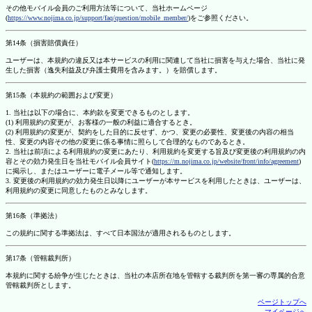
その他モバイル会員のご利用方法等について、当社ホームページ
(
https://www.nojima.co.jp/support/faq/question/mobile_member/
)をご参照ください。
第14条（損害賠償責任）
ユーザーは、本規約の違反又は本サービスの利用に関連して当社に損害を与えた場合、当社に発
生した損害（逸失利益及び弁護士費用を含みます。）を賠償します。
第15条（本規約の範囲および変更）
1. 当社は以下の場合に、本約款を変更できるものとします。
(1) 利用規約の変更が、お客様の一般の利益に適合するとき。
(2) 利用規約の変更が、契約をした目的に反せず、かつ、変更の必要性、変更後の内容の相当
性、変更の内容その他の変更に係る事情に照らして合理的なものであるとき。
2. 当社は前項による利用規約の変更にあたり、利用規約を変更する旨及び変更後の利用規約の内
容とその効力発生日を当社モバイル会員サイト(
https://m.nojima.co.jp/website/front/info/agreement
)
に掲示し、またはユーザーに電子メール等で通知します。
3. 変更後の利用規約の効力発生日以降にユーザーが本サービスを利用したときは、ユーザーは、
利用規約の変更に同意したものとみなします。
第16条（準拠法）
この規約に関する準拠法は、すべて日本国法が適用されるものとします。
第17条（管轄裁判所）
本規約に関する紛争が生じたときは、当社の本店所在地を管轄する裁判所を第一審の専属的合意
管轄裁判所とします。
ページトップへ
マイページへ