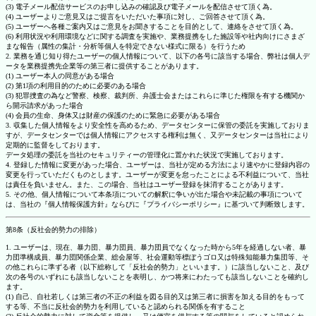
(3) 電子メール配信サービスのお申し込みの確認及び電子メールを配信させて頂く為。
(4) ユーザーよりご意見又はご提言をいただいた事項に対し、ご回答させて頂く為。
(5) ユーザーへ各種ご案内又はご意見をお聞きすることを目的として、連絡をさせて頂く為。
(6) 利用状況や利用環境などに関する調査を実施や、業務提携をした施設等や社内向けにさまざ
まな報告（属性の集計・分析等個人を特定できない様式に限る）を行うため
2. 業務を通じ知り得たユーザーの個人情報について、以下の各号に該当する場合、弊社は個人デ
ータを業務提携先企業等の第三者に提供することがあります。
(1) ユーザー本人の同意がある場合
(2) 第1項の利用目的のために必要のある場合
(3) 犯罪捜査の為など警察、検察、裁判所、弁護士会またはこれらに準じた権限を有する機関か
ら開示請求があった場合
(4) 会員の生命、身体又は財産の保護のために緊急に必要がある場合
3. 収集した個人情報をより安全性を高めるため、データセンターに保管の委託を実施しておりま
すが、データセンターでは個人情報にアクセスする権利は無く、又データセンターは当社により
定期的に監督をしております。
データ処理の委託を当社のセキュリティーの管理化に置かれた状況で実施しております。
4. 登録した情報に変更があった場合、ユーザーは、当社が定める方法により速やかに登録内容の
変更を行っていただくものとします。ユーザーが変更を怠ったことによる不利益について、当社
は責任を負いません。また、この場合、当社はユーザー登録を抹消することがあります。
5. その他、個人情報について本条項についての解釈に争いが出た場合や未記載の事項について
は、当社の『個人情報保護方針』ならびに『プライバシーポリシー』に基づいて判断致します。
第8条（反社会的勢力の排除）
1. ユーザーは、現在、暴力団、暴力団員、暴力団員でなくなった時から5年を経過しない者、暴
力団準構成員、暴力団関係企業、総会屋等、社会運動等標ぼうゴロ又は特殊知能暴力集団等、そ
の他これらに準ずる者（以下総称して「反社会的勢力」といいます。）に該当しないこと、及び
次の各号のいずれにも該当しないことを表明し、かつ将来にわたっても該当しないことを確約し
ます。
(1) 自己、自社若しくは第三者の不正の利益を図る目的又は第三者に損害を加える目的をもって
する等、不当に反社会的勢力を利用していると認められる関係を有すること