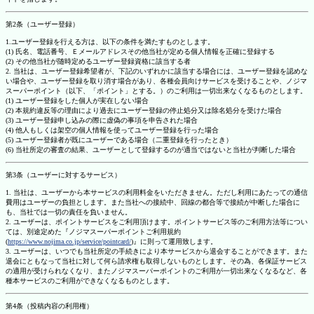
第2条（ユーザー登録）
1.ユーザー登録を行える方は、以下の条件を満たすものとします。
(1) 氏名、電話番号、Ｅメールアドレスその他当社が定める個人情報を正確に登録する
(2) その他当社が随時定めるユーザー登録資格に該当する者
2. 当社は、ユーザー登録希望者が、下記のいずれかに該当する場合には、ユーザー登録を認めな
い場合や、ユーザー登録を取り消す場合があり、各種会員向けサービスを受けることや、ノジマ
スーパーポイント（以下、「ポイント」とする。）のご利用は一切出来なくなるものとします。
(1) ユーザー登録をした個人が実在しない場合
(2) 本規約違反等の理由により過去にユーザー登録の停止処分又は除名処分を受けた場合
(3) ユーザー登録申し込みの際に虚偽の事項を申告された場合
(4) 他人もしくは架空の個人情報を使ってユーザー登録を行った場合
(5) ユーザー登録者が既にユーザーである場合（二重登録を行ったとき）
(6) 当社所定の審査の結果、ユーザーとして登録するのが適当ではないと当社が判断した場合
第3条（ユーザーに対するサービス）
1. 当社は、ユーザーから本サービスの利用料金をいただきません。ただし利用にあたっての通信
費用はユーザーの負担とします。また当社への接続中、回線の都合等で接続が中断した場合に
も、当社では一切の責任を負いません。
2. ユーザーは、ポイントサービスをご利用頂けます。ポイントサービス等のご利用方法等につい
ては、別途定めた『ノジマスーパーポイントご利用規約
(
https://www.nojima.co.jp/service/pointcard/
)』に則って運用致します。
3. ユーザーは、いつでも当社所定の手続きにより本サービスから退会することができます。また
退会にともなって当社に対して何ら請求権も取得しないものとします。その為、各保証サービス
の適用が受けられなくなり、またノジマスーパーポイントのご利用が一切出来なくなるなど、各
種本サービスのご利用ができなくなるものとします。
第4条（投稿内容の利用権）