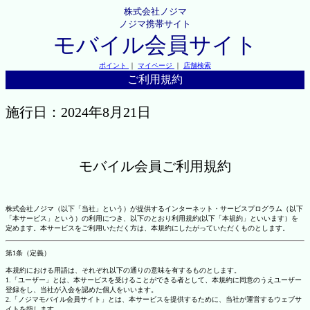
株式会社ノジマ
ノジマ携帯サイト
モバイル会員サイト
ポイント
｜
マイページ
｜
店舗検索
ご利用規約
施行日：2024年8月21日
モバイル会員ご利用規約
株式会社ノジマ（以下「当社」という）が提供するインターネット・サービスプログラム（以下
「本サービス」という）の利用につき、以下のとおり利用規約(以下「本規約」といいます）を
定めます。本サービスをご利用いただく方は、本規約にしたがっていただくものとします。
第1条（定義）
本規約における用語は、それぞれ以下の通りの意味を有するものとします。
1.「ユーザー」とは、本サービスを受けることができる者として、本規約に同意のうえユーザー
登録をし、当社が入会を認めた個人をいいます。
2.「ノジマモバイル会員サイト」とは、本サービスを提供するために、当社が運営するウェブサ
イトを指します。