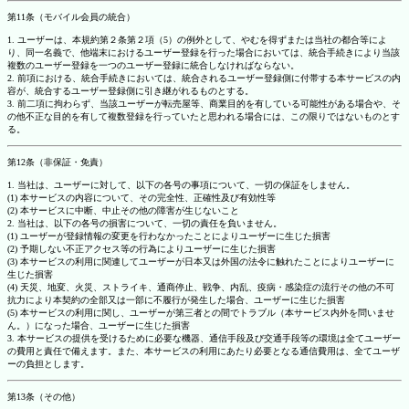
第11条（モバイル会員の統合）
1. ユーザーは、本規約第２条第２項（5）の例外として、やむを得ずまたは当社の都合等によ
り、同一名義で、他端末におけるユーザー登録を行った場合においては、統合手続きにより当該
複数のユーザー登録を一つのユーザー登録に統合しなければならない。
2. 前項における、統合手続きにおいては、統合されるユーザー登録側に付帯する本サービスの内
容が、統合するユーザー登録側に引き継がれるものとする。
3. 前二項に拘わらず、当該ユーザーが転売屋等、商業目的を有している可能性がある場合や、そ
の他不正な目的を有して複数登録を行っていたと思われる場合には、この限りではないものとす
る。
第12条（非保証・免責）
1. 当社は、ユーザーに対して、以下の各号の事項について、一切の保証をしません。
(1) 本サービスの内容について、その完全性、正確性及び有効性等
(2) 本サービスに中断、中止その他の障害が生じないこと
2. 当社は、以下の各号の損害について、一切の責任を負いません。
(1) ユーザーが登録情報の変更を行わなかったことによりユーザーに生じた損害
(2) 予期しない不正アクセス等の行為によりユーザーに生じた損害
(3) 本サービスの利用に関連してユーザーが日本又は外国の法令に触れたことによりユーザーに
生じた損害
(4) 天災、地変、火災、ストライキ、通商停止、戦争、内乱、疫病・感染症の流行その他の不可
抗力により本契約の全部又は一部に不履行が発生した場合、ユーザーに生じた損害
(5) 本サービスの利用に関し、ユーザーが第三者との間でトラブル（本サービス内外を問いませ
ん。）になった場合、ユーザーに生じた損害
3. 本サービスの提供を受けるために必要な機器、通信手段及び交通手段等の環境は全てユーザー
の費用と責任で備えます。また、本サービスの利用にあたり必要となる通信費用は、全てユーザ
ーの負担とします。
第13条（その他）