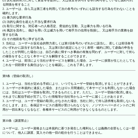
(2) 反社会的勢力に対して資金等を提供し、又は便宜を供与する等の関与をしていると認められ
る関係を有すること
2. ユーザーは、自ら又は第三者を利用して次の各号のいずれにも該当する行為を行わないことを
確約します。
(1) 暴力的な要求行為
(2) 法的な責任を超えた不当な要求行為
(3) 取引に関する、対応者への人格否定、脅迫的な言動、又は暴力を用いる行為
(4) 風説を流布し、偽計を用い又は威力を用いて相手方の信用を毀損し、又は相手方の業務を妨
害する行為
(5) その他前各号に準ずる行為
3. 当社は、ユーザーが反社会的勢力若しくは第1項各号のいずれかに該当し、若しくは前項各号
のいずれかに該当する行為をし、又は第1項の規定にもとづく表明・確約に関して虚偽の申告を
したことが判明した場合には、自己の責に帰すべき事由の有無を問わず、ユーザーに対して何ら
の催告をすることなく本サービスを解除することができます。
4. ユーザーは、前項により当社が本サービスを解除した場合、ユーザーに損害が生じたとしても
これを一切賠償する責任はないことを確認し、これを了承します。
第9条（登録の取消し）
1. ユーザーは、当社が定める手続により、いつでもユーザー登録を取消しすることができます。
2. ユーザーが本規約に違反した場合、または12ヶ月間連続して本サービスを利用しなかった場合
には、当社はユーザー登録を取消しできるものとします。ただし、ユーザー登録の取消し後も、
それまでに配信手続が完了していた情報等が当社等からユーザーに届くことがあります。
3. ユーザーは、ユーザー登録の取消しがなされた場合、当社に対して何ら請求権も取得しないも
のとします。また、各保証サービスの適用が受けられなくなり、ノジマスーパーポイントのご利
用が一切出来なくなるなど、各種本サービスのご利用ができなくなるものとします。
第10条（譲渡禁止）
ユーザーは、ユーザー資格または本規約に基づき発生した権利もしくは義務の全部もしくは一部
について、他人に譲渡、質入その他一切の処分を行うことはできません。