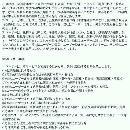
1. 当社は、会員が本サービス上に投稿した質問・回答・記事・コメント・写真（以下「投稿内
容」といいます）及び投稿内容に対して行った評価を保存し、利用することができるものとしま
す。なお、当社が必要と認めた場合には、投稿者の承諾を得ることなく、保存されている投稿内
容の中から投稿内容の削除または修正を行う場合があります。
2. ユーザーが本サービス上に投稿した投稿内容の著作権（著作権法第21条ないし第28条に規定さ
れる権利）は、当社に帰属します。この場合、当社はユーザーに対し、何らの支払も要しないも
のとします。
3. ユーザーは、投稿内容に関して、著作者人格権を行使しない。当社は、投稿内容の編集、改
変、複製、転載等の利用（何れも出版化、映像化、翻訳、放送、演劇化等の利用の場合を含みま
す）を行うことができます。これらを行う場合でも、当社はユーザーに対し、何らの支払も要し
ないものとし、また、当社はユーザーの氏名、ユーザーIDまたはハンドルネーム、その他のユー
ザーを表す名称を表示しないことができるものとします。
第5条（禁止事項）
1. ユーザーは、本サービスを利用するにあたり、以下に該当する行為を禁止します。
(1) 公序良俗に反するもの
(2) 犯罪的行為を助長しまたはその実行を暗示する行為
(3) 他のユーザーまたは第三者の知的財産権（著作権・意匠権・特許権・実用新案権・商標権・
ノウハウが含まれるがこれらに限定されません）を侵害する行為
(4) 他のユーザーまたは第三者の財産、信用、名誉、プライバシーを侵害する行為
(5) ユーザー自身の個人を特定できる情報を、他の会員に公開する行為
(6) 法令に反する行為
(7) 他のユーザーまたは第三者に不利益を与える行為
(8) 他のユーザーまたは第三者に対する誹謗中傷
(9) 選挙の事前運動、選挙運動またはこれらに類似する場合、および公職選挙法に抵触する行為
(10) 本サービスを商業目的で使用する行為
(11) 他のユーザーのアカウントの使用その他の方法により、第三者になりすまして本サービスを
利用する行為
(12) 自己または第三者の営業に関する宣伝のみを目的にする行為
(13) 未成年者に対し悪影響があると判断される行為