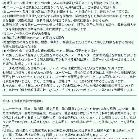
(3) 電子メール配信サービスのお申し込みの確認及び電子メールを配信させて頂く為。
(4) ユーザーよりご意見又はご提言をいただいた事項に対し、ご回答させて頂く為。
(5) ユーザーへ各種ご案内又はご意見をお聞きすることを目的として、連絡をさせて頂く為。
(6) 利用状況や利用環境などに関する調査を実施や、業務提携をした施設等や社内向けにさまざ
まな報告（属性の集計・分析等個人を特定できない様式に限る）を行うため
2. 業務を通じ知り得たユーザーの個人情報について、以下の各号に該当する場合、弊社は個人デ
ータを業務提携先企業等の第三者に提供することがあります。
(1) ユーザー本人の同意がある場合
(2) 第1項の利用目的のために必要のある場合
(3) 犯罪捜査の為など警察、検察、裁判所、弁護士会またはこれらに準じた権限を有する機関か
ら開示請求があった場合
(4) 会員の生命、身体又は財産の保護のために緊急に必要がある場合
3. 収集した個人情報をより安全性を高めるため、データセンターに保管の委託を実施しておりま
すが、データセンターでは個人情報にアクセスする権利は無く、又データセンターは当社により
定期的に監督をしております。
データ処理の委託を当社のセキュリティーの管理化に置かれた状況で実施しております。
4. 登録した情報に変更があった場合、ユーザーは、当社が定める方法により速やかに登録内容の
変更を行っていただくものとします。ユーザーが変更を怠ったことによる不利益について、当社
は責任を負いません。また、この場合、当社はユーザー登録を抹消することがあります。
5. その他、個人情報について本条項についての解釈に争いが出た場合や未記載の事項について
は、当社の『個人情報保護方針』ならびに『プライバシーポリシー』に基づいて判断致します。
第8条（反社会的勢力の排除）
1. ユーザーは、現在、暴力団、暴力団員、暴力団員でなくなった時から5年を経過しない者、暴
力団準構成員、暴力団関係企業、総会屋等、社会運動等標ぼうゴロ又は特殊知能暴力集団等、そ
の他これらに準ずる者（以下総称して「反社会的勢力」といいます。）に該当しないこと、及び
次の各号のいずれにも該当しないことを表明し、かつ将来にわたっても該当しないことを確約し
ます。
(1) 自己、自社若しくは第三者の不正の利益を図る目的又は第三者に損害を加える目的をもって
する等、不当に反社会的勢力を利用していると認められる関係を有すること