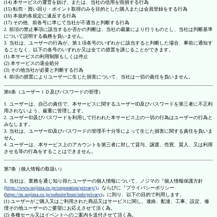
(14) 本サービスの運営を妨げ、または、当社の信用を毀損する行為
(15) 転売・買い回り・ポイント取得のみを目的とした購入または会員登録をする行為
(16) 本規約各規定に違反する行為
(17) その他、前各号に準じて当社が不適当と判断する行為
2. 前項の禁止事項に該当するか否かの判断は、当社の裁量により行うものとし、当社は判断基準
について説明する義務を負いません。
3. 当社は、ユーザーの行為が、第１項各号のいずれかに該当すると判断した場合、事前に通知す
ることなく、以下の各号のいずれか又は全ての措置を講じることができます。
(1) 本サービスの利用制限もしくは停止
(2) 本サービスの退会処分
(3) その他当社が必要と判断する行為
4. 前項の措置によりユーザーに生じた損害について、当社は一切の責任を負いません。
第6条（ユーザーＩＤ及びパスワードの管理）
1. ユーザーは、自己の責任で、本サービスに関するユーザーID及びパスワードを第三者に不正利
用されないよう、厳重に管理します。
2. ユーザーID及びパスワードを利用して行われた本サービス上の一切の行為はユーザーの行為と
みなします。
3. 当社は、ユーザーID及びパスワードの管理不十分等によって生じた損害に関する責任を負いま
せん。
4. ユーザーは、本サービス上のアカウントを第三者に対して貸与、譲渡、売買、質入、又は利用
させる等の行為をすることはできません。
第7条（個人情報の取扱い）
1. 当社は、業務を通じ知り得たユーザーの個人情報について、ノジマの『個人情報保護方針
(https://www.nojima.co.jp/corporation/privacy/)
』ならびに『プライバシーポリシー
(
https://m.nojima.co.jp/website/front/info/privacy
)』に則り、以下の目的で利用します。
(1) ユーザーがご購入又はご利用された商品又はサービスに関し、連絡、配達、工事、設定、修
理その他ユーザーのご要望にお応えさせて頂く為。
(2) 各種セール又はイベントへのご案内を送付させて頂く為。