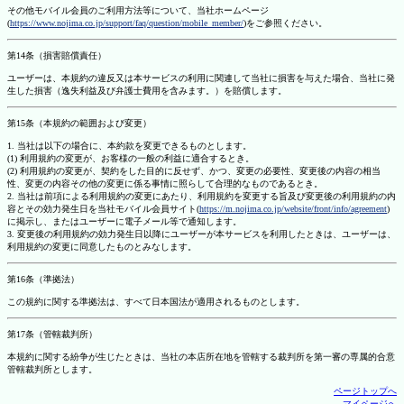
その他モバイル会員のご利用方法等について、当社ホームページ
(
https://www.nojima.co.jp/support/faq/question/mobile_member/
)をご参照ください。
第14条（損害賠償責任）
ユーザーは、本規約の違反又は本サービスの利用に関連して当社に損害を与えた場合、当社に発
生した損害（逸失利益及び弁護士費用を含みます。）を賠償します。
第15条（本規約の範囲および変更）
1. 当社は以下の場合に、本約款を変更できるものとします。
(1) 利用規約の変更が、お客様の一般の利益に適合するとき。
(2) 利用規約の変更が、契約をした目的に反せず、かつ、変更の必要性、変更後の内容の相当
性、変更の内容その他の変更に係る事情に照らして合理的なものであるとき。
2. 当社は前項による利用規約の変更にあたり、利用規約を変更する旨及び変更後の利用規約の内
容とその効力発生日を当社モバイル会員サイト(
https://m.nojima.co.jp/website/front/info/agreement
)
に掲示し、またはユーザーに電子メール等で通知します。
3. 変更後の利用規約の効力発生日以降にユーザーが本サービスを利用したときは、ユーザーは、
利用規約の変更に同意したものとみなします。
第16条（準拠法）
この規約に関する準拠法は、すべて日本国法が適用されるものとします。
第17条（管轄裁判所）
本規約に関する紛争が生じたときは、当社の本店所在地を管轄する裁判所を第一審の専属的合意
管轄裁判所とします。
ページトップへ
マイページへ