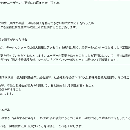
理その他ユーザーのご要望にお応えさせて頂く為。
まな報告（属性の集計・分析等個人を特定できない様式に限る）を行うため
ータを業務提携先企業等の第三者に提供することがあります。
開示請求があった場合
ますが、データセンターでは個人情報にアクセスする権利は無く、又データセンターは当社により定期
の変更を行っていただくものとします。ユーザーが変更を怠ったことによる不利益について、当社は責
は、当社の『個人情報保護方針』ならびに『プライバシーポリシー』に基づいて判断致します。
暴力団準構成員、暴力団関係企業、総会屋等、社会運動等標ぼうゴロ又は特殊知能暴力集団等、その他
する等、不当に反社会的勢力を利用していると認められる関係を有すること
関係を有すること
確約します。
する行為
号のいずれかに該当する行為をし、又は第1項の規定にもとづく表明・確約に関して虚偽の申告をした
これを一切賠償する責任はないことを確認し、これを了承します。