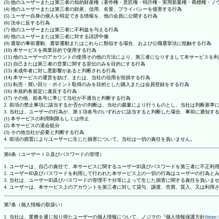
(3) 他のユーザーまたは第三者の知的財産権（著作権・意匠権・特許権・実用新案権・商標権・
(4) 他のユーザーまたは第三者の財産、信用、名誉、プライバシーを侵害する行為
(5) ユーザー自身の個人を特定できる情報を、他の会員に公開する行為
(6) 法令に反する行為
(7) 他のユーザーまたは第三者に不利益を与える行為
(8) 他のユーザーまたは第三者に対する誹謗中傷
(9) 選挙の事前運動、選挙運動またはこれらに類似する場合、および公職選挙法に抵触する行為
(10) 本サービスを商業目的で使用する行為
(11) 他のユーザーのアカウントの使用その他の方法により、第三者になりすまして本サービスを
(12) 自己または第三者の営業に関する宣伝のみを目的にする行為
(13) 未成年者に対し悪影響があると判断される行為
(14) 本サービスの運営を妨げ、または、当社の信用を毀損する行為
(15) 転売・買い回り・ポイント取得のみを目的とした購入または会員登録をする行為
(16) 本規約各規定に違反する行為
(17) その他、前各号に準じて当社が不適当と判断する行為
2. 前項の禁止事項に該当するか否かの判断は、当社の裁量により行うものとし、当社は判断基準
3. 当社は、ユーザーの行為が、第１項各号のいずれかに該当すると判断した場合、事前に通知す
(1) 本サービスの利用制限もしくは停止
(2) 本サービスの退会処分
(3) その他当社が必要と判断する行為
4. 前項の措置によりユーザーに生じた損害について、当社は一切の責任を負いません。
第6条（ユーザーＩＤ及びパスワードの管理）
1. ユーザーは、自己の責任で、本サービスに関するユーザーID及びパスワードを第三者に不正利
2. ユーザーID及びパスワードを利用して行われた本サービス上の一切の行為はユーザーの行為と
3. 当社は、ユーザーID及びパスワードの管理不十分等によって生じた損害に関する責任を負いま
4. ユーザーは、本サービス上のアカウントを第三者に対して貸与、譲渡、売買、質入、又は利用
第7条（個人情報の取扱い）
1. 当社は、業務を通じ知り得たユーザーの個人情報について、ノジマの『個人情報保護方針
(https: