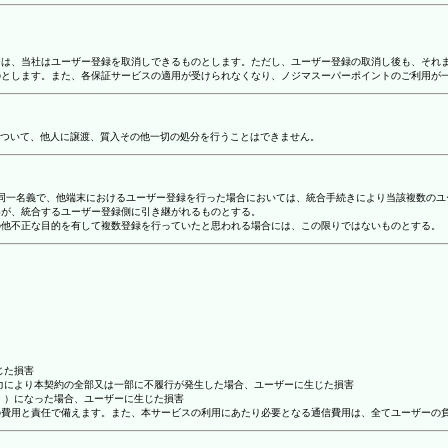
合には、当社はユーザー登録を取消しできるものとします。ただし、ユーザー登録の取消し後も、そ
ものとします。また、各保証サービスの適用が受けられなくなり、ノジマスーパーポイントのご利用が
ついて、他人に譲渡、質入その他一切の処分を行うことはできません。
り、同一名義で、他端末におけるユーザー登録を行った場合においては、統合手続きにより当該複数の
容が、統合するユーザー登録側に引き継がれるものとする。
その他不正な目的を有して複数登録を行っていたと思われる場合には、この限りではないものとする。
じた損害
抗力により本契約の全部又は一部に不履行が発生した場合、ユーザーに生じた損害
ん。）になった場合、ユーザーに生じた損害
ーの費用と責任で備えます。また、本サービスの利用にあたり必要となる通信費用は、全てユーザーの