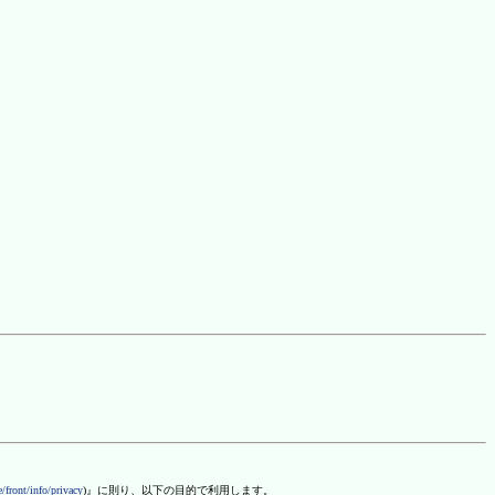
/front/info/privacy
)』に則り、以下の目的で利用します。