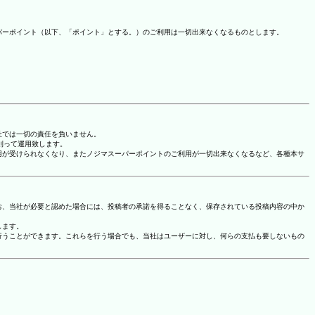
パーポイント（以下、「ポイント」とする。）のご利用は一切出来なくなるものとします。
社では一切の責任を負いません。
に則って運用致します。
用が受けられなくなり、またノジマスーパーポイントのご利用が一切出来なくなるなど、各種本サ
お、当社が必要と認めた場合には、投稿者の承諾を得ることなく、保存されている投稿内容の中か
します。
行うことができます。これらを行う場合でも、当社はユーザーに対し、何らの支払も要しないもの