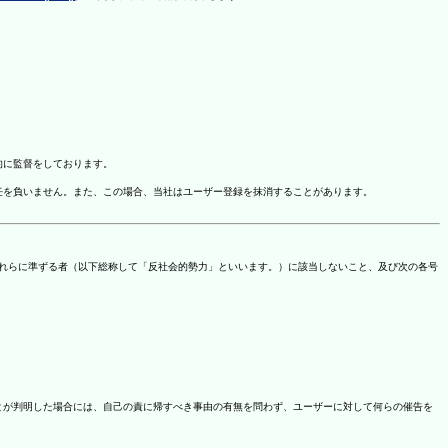
的に監督をしております。
任を負いません。また、この場合、当社はユーザー登録を抹消することがあります。
これらに準ずる者（以下総称して「反社会的勢力」といいます。）に該当しないこと、及び次の各号
ことが判明した場合には、自己の責に帰すべき事由の有無を問わず、ユーザーに対して何らの催告を