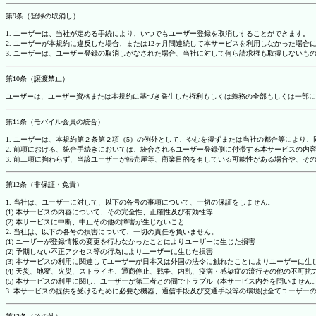
第9条（登録の取消し）
1. ユーザーは、当社が定める手続により、いつでもユーザー登録を取消しすることができます。
2. ユーザーが本規約に違反した場合、または12ヶ月間連続して本サービスを利用しなかった場
3. ユーザーは、ユーザー登録の取消しがなされた場合、当社に対して何ら請求権も取得しない
第10条（譲渡禁止）
ユーザーは、ユーザー資格または本規約に基づき発生した権利もしくは義務の全部もしくは一部に
第11条（モバイル会員の統合）
1. ユーザーは、本規約第２条第２項（5）の例外として、やむを得ずまたは当社の都合等によ
2. 前項における、統合手続きにおいては、統合されるユーザー登録側に付帯する本サービスの内
3. 前二項に拘わらず、当該ユーザーが転売屋等、商業目的を有している可能性がある場合や、
第12条（非保証・免責）
1. 当社は、ユーザーに対して、以下の各号の事項について、一切の保証をしません。
(1) 本サービスの内容について、その完全性、正確性及び有効性等
(2) 本サービスに中断、中止その他の障害が生じないこと
2. 当社は、以下の各号の損害について、一切の責任を負いません。
(1) ユーザーが登録情報の変更を行わなかったことによりユーザーに生じた損害
(2) 予期しない不正アクセス等の行為によりユーザーに生じた損害
(3) 本サービスの利用に関連してユーザーが日本又は外国の法令に触れたことによりユーザーに生
(4) 天災、地変、火災、ストライキ、通商停止、戦争、内乱、疫病・感染症の流行その他の不可
(5) 本サービスの利用に関し、ユーザーが第三者との間でトラブル（本サービス内外を問いませ
3. 本サービスの提供を受けるために必要な機器、通信手段及び交通手段等の環境は全てユーザ