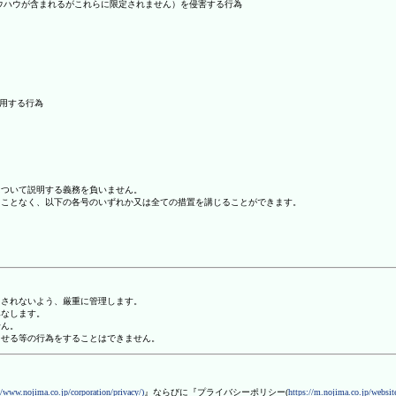
ノウハウが含まれるがこれらに限定されません）を侵害する行為
利用する行為
について説明する義務を負いません。
ることなく、以下の各号のいずれか又は全ての措置を講じることができます。
用されないよう、厳重に管理します。
みなします。
せん。
させる等の行為をすることはできません。
//www.nojima.co.jp/corporation/privacy/)
』ならびに『プライバシーポリシー(
https://m.nojima.co.jp/website