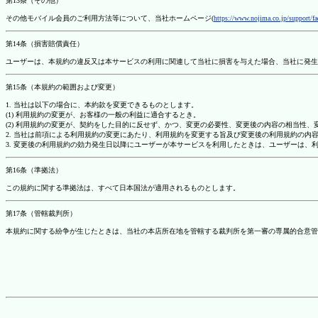
第13条（その他）
その他モバイル会員のご利用方法等について、当社ホームページ(
https://www.nojima.co.jp/support/f
第14条（損害賠償責任）
ユーザーは、本規約の違反又は本サービスの利用に関連して当社に損害を与えた場合、当社に発生
第15条（本規約の範囲および変更）
1. 当社は以下の場合に、本約款を変更できるものとします。
(1) 利用規約の変更が、お客様の一般の利益に適合するとき。
(2) 利用規約の変更が、契約をした目的に反せず、かつ、変更の必要性、変更後の内容の相当性
2. 当社は前項による利用規約の変更にあたり、利用規約を変更する旨及び変更後の利用規約の内
3. 変更後の利用規約の効力発生日以降にユーザーが本サービスを利用したときは、ユーザーは、
第16条（準拠法）
この規約に関する準拠法は、すべて日本国法が適用されるものとします。
第17条（管轄裁判所）
本規約に関する紛争が生じたときは、当社の本店所在地を管轄する裁判所を第一審の専属的合意管