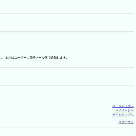
示し、またはユーザーに電子メール等で通知します。
ページトップへ
マイページへ
サイトトップへ
ログアウト