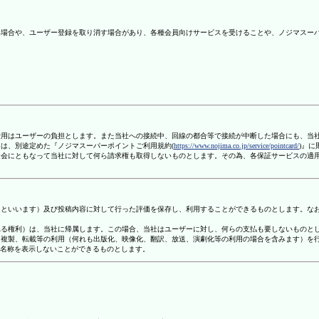
ない場合や、ユーザー登録を取り消す場合があり、各種会員向けサービスを受けることや、ノジマスー
信費用はユーザーの負担とします。また当社への接続中、回線の都合等で接続が中断した場合にも、当
ては、別途定めた『ノジマスーパーポイントご利用規約(
https://www.nojima.co.jp/service/pointcard/
)』
た退会にともなって当社に対して何ら請求権も取得しないものとします。その為、各保証サービスの適
容」といいます）及び投稿内容に対して行った評価を保存し、利用することができるものとします。な
定される権利）は、当社に帰属します。この場合、当社はユーザーに対し、何らの支払も要しないものと
変、複製、転載等の利用（何れも出版化、映像化、翻訳、放送、演劇化等の利用の場合を含みます）を
す名称を表示しないことができるものとします。