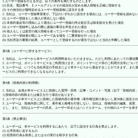
1.ユーザー登録を行える方は、以下の条件を満たすものとします。
(1) 氏名、電話番号、Ｅメールアドレスその他当社が定める個人情報を正確に登録する
(2) その他当社が随時定めるユーザー登録資格に該当する者
2. 当社は、ユーザー登録希望者が、下記のいずれかに該当する場合には、ユーザー登録を認め
(1) ユーザー登録をした個人が実在しない場合
(2) 本規約違反等の理由により過去にユーザー登録の停止処分又は除名処分を受けた場合
(3) ユーザー登録申し込みの際に虚偽の事項を申告された場合
(4) 他人もしくは架空の個人情報を使ってユーザー登録を行った場合
(5) ユーザー登録者が既にユーザーである場合（二重登録を行ったとき）
(6) 当社所定の審査の結果、ユーザーとして登録するのが適当ではないと当社が判断した場合
第3条（ユーザーに対するサービス）
1. 当社は、ユーザーから本サービスの利用料金をいただきません。ただし利用にあたっての通
2. ユーザーは、ポイントサービスをご利用頂けます。ポイントサービス等のご利用方法等につい
3. ユーザーは、いつでも当社所定の手続きにより本サービスから退会することができます。ま
ービスのご利用ができなくなるものとします。
第4条（投稿内容の利用権）
1. 当社は、会員が本サービス上に投稿した質問・回答・記事・コメント・写真（以下「投稿内
ら投稿内容の削除または修正を行う場合があります。
2. ユーザーが本サービス上に投稿した投稿内容の著作権（著作権法第21条ないし第28条に規
3. ユーザーは、投稿内容に関して、著作者人格権を行使しない。当社は、投稿内容の編集、改
とし、また、当社はユーザーの氏名、ユーザーIDまたはハンドルネーム、その他のユーザーを表
第5条（禁止事項）
1. ユーザーは、本サービスを利用するにあたり、以下に該当する行為を禁止します。
(1) 公序良俗に反するもの
(2) 犯罪的行為を助長しまたはその実行を暗示する行為