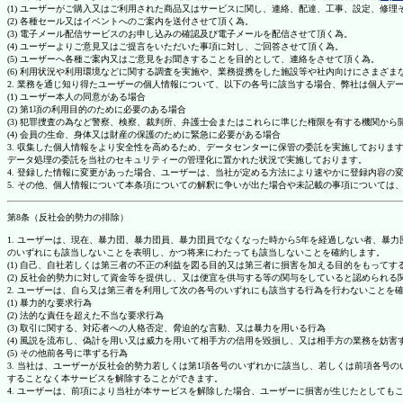
(1) ユーザーがご購入又はご利用された商品又はサービスに関し、連絡、配達、工事、設定、修
(2) 各種セール又はイベントへのご案内を送付させて頂く為。
(3) 電子メール配信サービスのお申し込みの確認及び電子メールを配信させて頂く為。
(4) ユーザーよりご意見又はご提言をいただいた事項に対し、ご回答させて頂く為。
(5) ユーザーへ各種ご案内又はご意見をお聞きすることを目的として、連絡をさせて頂く為。
(6) 利用状況や利用環境などに関する調査を実施や、業務提携をした施設等や社内向けにさまざ
2. 業務を通じ知り得たユーザーの個人情報について、以下の各号に該当する場合、弊社は個人デ
(1) ユーザー本人の同意がある場合
(2) 第1項の利用目的のために必要のある場合
(3) 犯罪捜査の為など警察、検察、裁判所、弁護士会またはこれらに準じた権限を有する機関から
(4) 会員の生命、身体又は財産の保護のために緊急に必要がある場合
3. 収集した個人情報をより安全性を高めるため、データセンターに保管の委託を実施しており
データ処理の委託を当社のセキュリティーの管理化に置かれた状況で実施しております。
4. 登録した情報に変更があった場合、ユーザーは、当社が定める方法により速やかに登録内容
5. その他、個人情報について本条項についての解釈に争いが出た場合や未記載の事項について
第8条（反社会的勢力の排除）
1. ユーザーは、現在、暴力団、暴力団員、暴力団員でなくなった時から5年を経過しない者、
のいずれにも該当しないことを表明し、かつ将来にわたっても該当しないことを確約します。
(1) 自己、自社若しくは第三者の不正の利益を図る目的又は第三者に損害を加える目的をもって
(2) 反社会的勢力に対して資金等を提供し、又は便宜を供与する等の関与をしていると認められる
2. ユーザーは、自ら又は第三者を利用して次の各号のいずれにも該当する行為を行わないことを
(1) 暴力的な要求行為
(2) 法的な責任を超えた不当な要求行為
(3) 取引に関する、対応者への人格否定、脅迫的な言動、又は暴力を用いる行為
(4) 風説を流布し、偽計を用い又は威力を用いて相手方の信用を毀損し、又は相手方の業務を妨害
(5) その他前各号に準ずる行為
3. 当社は、ユーザーが反社会的勢力若しくは第1項各号のいずれかに該当し、若しくは前項各
することなく本サービスを解除することができます。
4. ユーザーは、前項により当社が本サービスを解除した場合、ユーザーに損害が生じたとしても