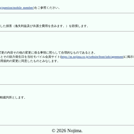
aq/question/mobile_member/
)をご参照ください。
した損害（逸失利益及び弁護士費用を含みます。）を賠償します。
、変更の内容その他の変更に係る事情に照らして合理的なものであるとき。
容とその効力発生日を当社モバイル会員サイト(
https://m.nojima.co.jp/website/front/info/agreement
)に掲
利用規約の変更に同意したものとみなします。
轄裁判所とします。
© 2026 Nojima.