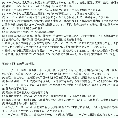
(1) ユーザーがご購入又はご利用された商品又はサービスに関し、連絡、配達、工事、設定、修
(2) 各種セール又はイベントへのご案内を送付させて頂く為。
(3) 電子メール配信サービスのお申し込みの確認及び電子メールを配信させて頂く為。
(4) ユーザーよりご意見又はご提言をいただいた事項に対し、ご回答させて頂く為。
(5) ユーザーへ各種ご案内又はご意見をお聞きすることを目的として、連絡をさせて頂く為。
(6) 利用状況や利用環境などに関する調査を実施や、業務提携をした施設等や社内向けにさまざ
2. 業務を通じ知り得たユーザーの個人情報について、以下の各号に該当する場合、弊社は個人デ
(1) ユーザー本人の同意がある場合
(2) 第1項の利用目的のために必要のある場合
(3) 犯罪捜査の為など警察、検察、裁判所、弁護士会またはこれらに準じた権限を有する機関から
(4) 会員の生命、身体又は財産の保護のために緊急に必要がある場合
3. 収集した個人情報をより安全性を高めるため、データセンターに保管の委託を実施しており
データ処理の委託を当社のセキュリティーの管理化に置かれた状況で実施しております。
4. 登録した情報に変更があった場合、ユーザーは、当社が定める方法により速やかに登録内容
5. その他、個人情報について本条項についての解釈に争いが出た場合や未記載の事項について
第8条（反社会的勢力の排除）
1. ユーザーは、現在、暴力団、暴力団員、暴力団員でなくなった時から5年を経過しない者、
のいずれにも該当しないことを表明し、かつ将来にわたっても該当しないことを確約します。
(1) 自己、自社若しくは第三者の不正の利益を図る目的又は第三者に損害を加える目的をもって
(2) 反社会的勢力に対して資金等を提供し、又は便宜を供与する等の関与をしていると認められる
2. ユーザーは、自ら又は第三者を利用して次の各号のいずれにも該当する行為を行わないことを
(1) 暴力的な要求行為
(2) 法的な責任を超えた不当な要求行為
(3) 取引に関する、対応者への人格否定、脅迫的な言動、又は暴力を用いる行為
(4) 風説を流布し、偽計を用い又は威力を用いて相手方の信用を毀損し、又は相手方の業務を妨害
(5) その他前各号に準ずる行為
3. 当社は、ユーザーが反社会的勢力若しくは第1項各号のいずれかに該当し、若しくは前項各
することなく本サービスを解除することができます。
4. ユーザーは、前項により当社が本サービスを解除した場合、ユーザーに損害が生じたとしても