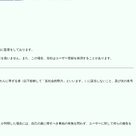
的に監督をしております。
任を負いません。また、この場合、当社はユーザー登録を抹消することがあります。
これらに準ずる者（以下総称して「反社会的勢力」といいます。）に該当しないこと、及び次の各号
ことが判明した場合には、自己の責に帰すべき事由の有無を問わず、ユーザーに対して何らの催告を