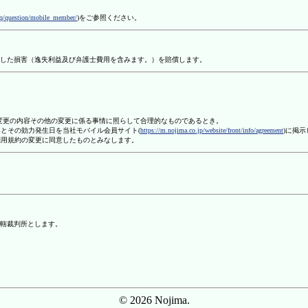
aq/question/mobile_member/
)をご参照ください。
した損害（逸失利益及び弁護士費用を含みます。）を賠償します。
、変更の内容その他の変更に係る事情に照らして合理的なものであるとき。
容とその効力発生日を当社モバイル会員サイト(
https://m.nojima.co.jp/website/front/info/agreement
)に掲
利用規約の変更に同意したものとみなします。
轄裁判所とします。
© 2026 Nojima.