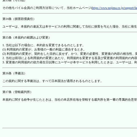
第13条（その他）
その他モバイル会員のご利用方法等について、当社ホームページ(
https://www.nojima.co.jp/support/f
第14条（損害賠償責任）
ユーザーは、本規約の違反又は本サービスの利用に関連して当社に損害を与えた場合、当社に発生
第15条（本規約の範囲および変更）
1. 当社は以下の場合に、本約款を変更できるものとします。
(1) 利用規約の変更が、お客様の一般の利益に適合するとき。
(2) 利用規約の変更が、契約をした目的に反せず、かつ、変更の必要性、変更後の内容の相当性
2. 当社は前項による利用規約の変更にあたり、利用規約を変更する旨及び変更後の利用規約の内
3. 変更後の利用規約の効力発生日以降にユーザーが本サービスを利用したときは、ユーザーは、
第16条（準拠法）
この規約に関する準拠法は、すべて日本国法が適用されるものとします。
第17条（管轄裁判所）
本規約に関する紛争が生じたときは、当社の本店所在地を管轄する裁判所を第一審の専属的合意管