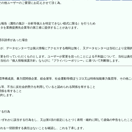
理その他ユーザーのご要望にお応えさせて頂く為。
まな報告（属性の集計・分析等個人を特定できない様式に限る）を行うため
ータを業務提携先企業等の第三者に提供することがあります。
開示請求があった場合
ますが、データセンターでは個人情報にアクセスする権利は無く、又データセンターは当社により定期
の変更を行っていただくものとします。ユーザーが変更を怠ったことによる不利益について、当社は責
は、当社の『個人情報保護方針』ならびに『プライバシーポリシー』に基づいて判断致します。
暴力団準構成員、暴力団関係企業、総会屋等、社会運動等標ぼうゴロ又は特殊知能暴力集団等、その他
する等、不当に反社会的勢力を利用していると認められる関係を有すること
関係を有すること
確約します。
する行為
号のいずれかに該当する行為をし、又は第1項の規定にもとづく表明・確約に関して虚偽の申告をした
これを一切賠償する責任はないことを確認し、これを了承します。