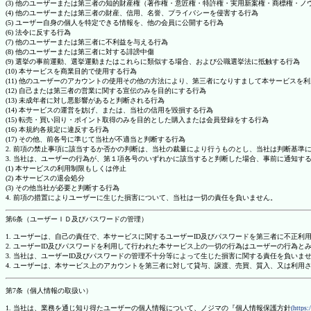
(3) 他のユーザーまたは第三者の知的財産権（著作権・意匠権・特許権・実用新案権・商標権・
(4) 他のユーザーまたは第三者の財産、信用、名誉、プライバシーを侵害する行為
(5) ユーザー自身の個人を特定できる情報を、他の会員に公開する行為
(6) 法令に反する行為
(7) 他のユーザーまたは第三者に不利益を与える行為
(8) 他のユーザーまたは第三者に対する誹謗中傷
(9) 選挙の事前運動、選挙運動またはこれらに類似する場合、および公職選挙法に抵触する行為
(10) 本サービスを商業目的で使用する行為
(11) 他のユーザーのアカウントの使用その他の方法により、第三者になりすまして本サービスを
(12) 自己または第三者の営業に関する宣伝のみを目的にする行為
(13) 未成年者に対し悪影響があると判断される行為
(14) 本サービスの運営を妨げ、または、当社の信用を毀損する行為
(15) 転売・買い回り・ポイント取得のみを目的とした購入または会員登録をする行為
(16) 本規約各規定に違反する行為
(17) その他、前各号に準じて当社が不適当と判断する行為
2. 前項の禁止事項に該当するか否かの判断は、当社の裁量により行うものとし、当社は判断基準
3. 当社は、ユーザーの行為が、第１項各号のいずれかに該当すると判断した場合、事前に通知す
(1) 本サービスの利用制限もしくは停止
(2) 本サービスの退会処分
(3) その他当社が必要と判断する行為
4. 前項の措置によりユーザーに生じた損害について、当社は一切の責任を負いません。
第6条（ユーザーＩＤ及びパスワードの管理）
1. ユーザーは、自己の責任で、本サービスに関するユーザーID及びパスワードを第三者に不正利
2. ユーザーID及びパスワードを利用して行われた本サービス上の一切の行為はユーザーの行為と
3. 当社は、ユーザーID及びパスワードの管理不十分等によって生じた損害に関する責任を負いま
4. ユーザーは、本サービス上のアカウントを第三者に対して貸与、譲渡、売買、質入、又は利用
第7条（個人情報の取扱い）
1. 当社は、業務を通じ知り得たユーザーの個人情報について、ノジマの『個人情報保護方針
(https: