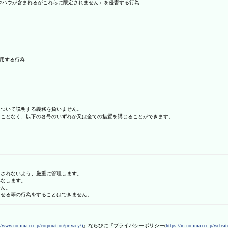
ノウハウが含まれるがこれらに限定されません）を侵害する行為
利用する行為
について説明する義務を負いません。
ることなく、以下の各号のいずれか又は全ての措置を講じることができます。
用されないよう、厳重に管理します。
みなします。
せん。
させる等の行為をすることはできません。
//www.nojima.co.jp/corporation/privacy/)
』ならびに『プライバシーポリシー(
https://m.nojima.co.jp/website