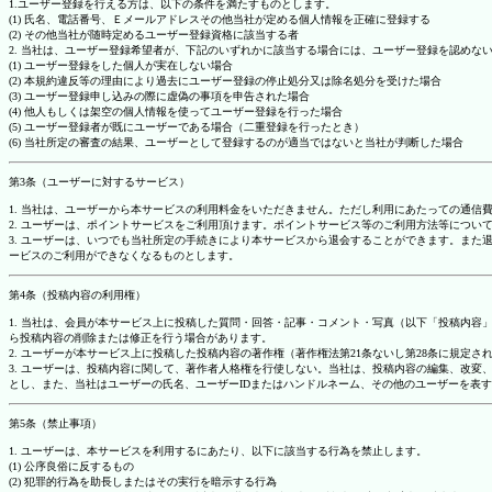
1.ユーザー登録を行える方は、以下の条件を満たすものとします。
(1) 氏名、電話番号、Ｅメールアドレスその他当社が定める個人情報を正確に登録する
(2) その他当社が随時定めるユーザー登録資格に該当する者
2. 当社は、ユーザー登録希望者が、下記のいずれかに該当する場合には、ユーザー登録を認め
(1) ユーザー登録をした個人が実在しない場合
(2) 本規約違反等の理由により過去にユーザー登録の停止処分又は除名処分を受けた場合
(3) ユーザー登録申し込みの際に虚偽の事項を申告された場合
(4) 他人もしくは架空の個人情報を使ってユーザー登録を行った場合
(5) ユーザー登録者が既にユーザーである場合（二重登録を行ったとき）
(6) 当社所定の審査の結果、ユーザーとして登録するのが適当ではないと当社が判断した場合
第3条（ユーザーに対するサービス）
1. 当社は、ユーザーから本サービスの利用料金をいただきません。ただし利用にあたっての通
2. ユーザーは、ポイントサービスをご利用頂けます。ポイントサービス等のご利用方法等につい
3. ユーザーは、いつでも当社所定の手続きにより本サービスから退会することができます。ま
ービスのご利用ができなくなるものとします。
第4条（投稿内容の利用権）
1. 当社は、会員が本サービス上に投稿した質問・回答・記事・コメント・写真（以下「投稿内
ら投稿内容の削除または修正を行う場合があります。
2. ユーザーが本サービス上に投稿した投稿内容の著作権（著作権法第21条ないし第28条に規
3. ユーザーは、投稿内容に関して、著作者人格権を行使しない。当社は、投稿内容の編集、改
とし、また、当社はユーザーの氏名、ユーザーIDまたはハンドルネーム、その他のユーザーを表
第5条（禁止事項）
1. ユーザーは、本サービスを利用するにあたり、以下に該当する行為を禁止します。
(1) 公序良俗に反するもの
(2) 犯罪的行為を助長しまたはその実行を暗示する行為