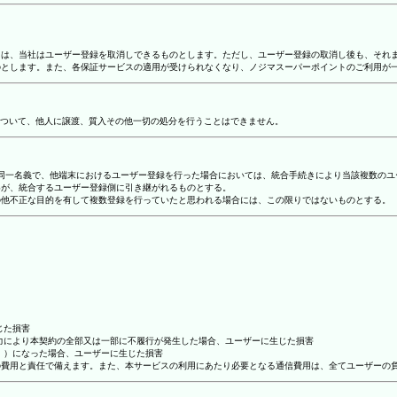
合には、当社はユーザー登録を取消しできるものとします。ただし、ユーザー登録の取消し後も、そ
ものとします。また、各保証サービスの適用が受けられなくなり、ノジマスーパーポイントのご利用が
ついて、他人に譲渡、質入その他一切の処分を行うことはできません。
り、同一名義で、他端末におけるユーザー登録を行った場合においては、統合手続きにより当該複数の
容が、統合するユーザー登録側に引き継がれるものとする。
その他不正な目的を有して複数登録を行っていたと思われる場合には、この限りではないものとする。
じた損害
抗力により本契約の全部又は一部に不履行が発生した場合、ユーザーに生じた損害
ん。）になった場合、ユーザーに生じた損害
ーの費用と責任で備えます。また、本サービスの利用にあたり必要となる通信費用は、全てユーザーの