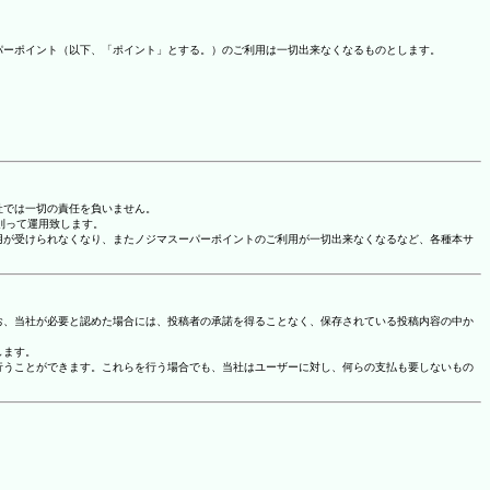
パーポイント（以下、「ポイント」とする。）のご利用は一切出来なくなるものとします。
社では一切の責任を負いません。
に則って運用致します。
用が受けられなくなり、またノジマスーパーポイントのご利用が一切出来なくなるなど、各種本サ
お、当社が必要と認めた場合には、投稿者の承諾を得ることなく、保存されている投稿内容の中か
します。
行うことができます。これらを行う場合でも、当社はユーザーに対し、何らの支払も要しないもの