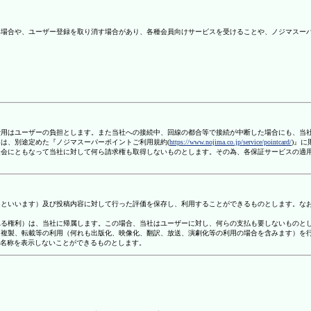
ない場合や、ユーザー登録を取り消す場合があり、各種会員向けサービスを受けることや、ノジマスー
信費用はユーザーの負担とします。また当社への接続中、回線の都合等で接続が中断した場合にも、当
ては、別途定めた『ノジマスーパーポイントご利用規約(
https://www.nojima.co.jp/service/pointcard/
)』
た退会にともなって当社に対して何ら請求権も取得しないものとします。その為、各保証サービスの適
容」といいます）及び投稿内容に対して行った評価を保存し、利用することができるものとします。な
定される権利）は、当社に帰属します。この場合、当社はユーザーに対し、何らの支払も要しないものと
変、複製、転載等の利用（何れも出版化、映像化、翻訳、放送、演劇化等の利用の場合を含みます）を
す名称を表示しないことができるものとします。