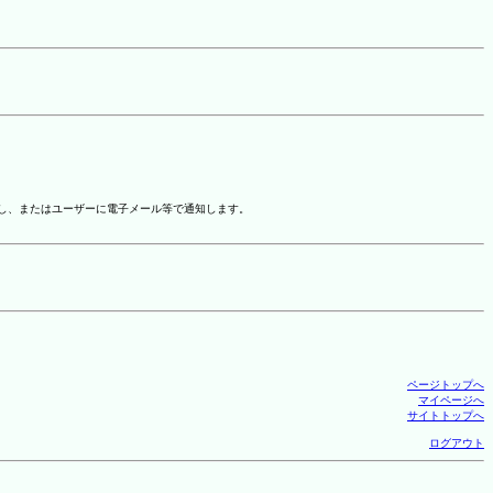
示し、またはユーザーに電子メール等で通知します。
ページトップへ
マイページへ
サイトトップへ
ログアウト