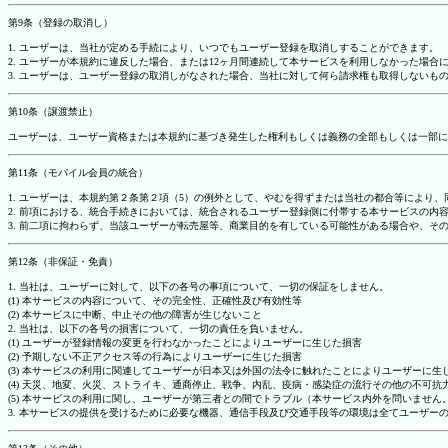
第9条（登録の取消し）
1. ユーザーは、当社が定める手続により、いつでもユーザー登録を取消しすることができます。
2. ユーザーが本規約に違反した場合、または12ヶ月間連続して本サービスを利用しなかった場
3. ユーザーは、ユーザー登録の取消しがなされた場合、当社に対して何ら請求権も取得しない
第10条（譲渡禁止）
ユーザーは、ユーザー資格または本規約に基づき発生した権利もしくは義務の全部もしくは一部に
第11条（モバイル会員の統合）
1. ユーザーは、本規約第２条第２項（5）の例外として、やむを得ずまたは当社の都合等によ
2. 前項における、統合手続きにおいては、統合されるユーザー登録側に付帯する本サービスの内
3. 前二項に拘わらず、当該ユーザーが転売屋等、商業目的を有している可能性がある場合や、
第12条（非保証・免責）
1. 当社は、ユーザーに対して、以下の各号の事項について、一切の保証をしません。
(1) 本サービスの内容について、その完全性、正確性及び有効性等
(2) 本サービスに中断、中止その他の障害が生じないこと
2. 当社は、以下の各号の損害について、一切の責任を負いません。
(1) ユーザーが登録情報の変更を行わなかったことによりユーザーに生じた損害
(2) 予期しない不正アクセス等の行為によりユーザーに生じた損害
(3) 本サービスの利用に関連してユーザーが日本又は外国の法令に触れたことによりユーザーに生
(4) 天災、地変、火災、ストライキ、通商停止、戦争、内乱、疫病・感染症の流行その他の不可
(5) 本サービスの利用に関し、ユーザーが第三者との間でトラブル（本サービス内外を問いませ
3. 本サービスの提供を受けるために必要な機器、通信手段及び交通手段等の環境は全てユーザ