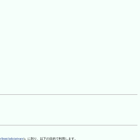
/front/info/privacy
)』に則り、以下の目的で利用します。